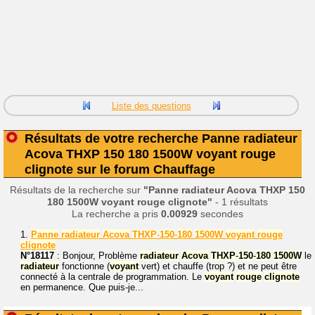
Liste des questions
Résultats de votre recherche Panne radiateur
Acova THXP 150 180 1500W voyant rouge
clignote sur le forum Chauffage
Résultats de la recherche sur
"Panne radiateur Acova THXP 150
180 1500W voyant rouge clignote"
- 1 résultats
La recherche a pris
0.00929
secondes
1.
Panne
radiateur
Acova
THXP
-
150
-
180
1500W
voyant
rouge
clignote
N°18117
: Bonjour, Problème
radiateur
Acova
THXP
-
150
-
180
1500W
le
radiateur
fonctionne (
voyant
vert) et chauffe (trop ?) et ne peut être
connecté à la centrale de programmation. Le
voyant
rouge
clignote
en permanence. Que puis-je...