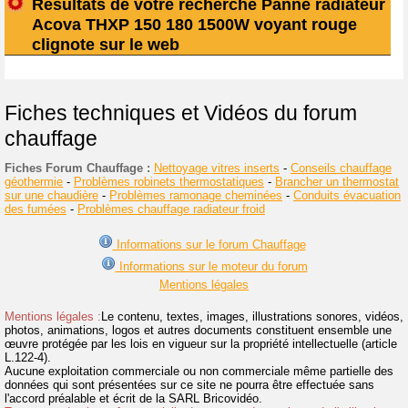
Résultats de votre recherche Panne radiateur
Acova THXP 150 180 1500W voyant rouge
clignote sur le web
Fiches techniques et Vidéos du forum
chauffage
Fiches Forum Chauffage :
Nettoyage vitres inserts
-
Conseils chauffage
géothermie
-
Problèmes robinets thermostatiques
-
Brancher un thermostat
sur une chaudière
-
Problèmes ramonage cheminées
-
Conduits évacuation
des fumées
-
Problèmes chauffage radiateur froid
Informations sur le forum Chauffage
Informations sur le moteur du forum
Mentions légales
Mentions légales :
Le contenu, textes, images, illustrations sonores, vidéos,
photos, animations, logos et autres documents constituent ensemble une
œuvre protégée par les lois en vigueur sur la propriété intellectuelle (article
L.122-4).
Aucune exploitation commerciale ou non commerciale même partielle des
données qui sont présentées sur ce site ne pourra être effectuée sans
l'accord préalable et écrit de la SARL Bricovidéo.