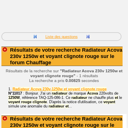
Liste des questions
Résultats de votre recherche Radiateur Acova
230v 1250w et voyant clignote rouge sur le
forum Chauffage
Résultats de la recherche sur
"Radiateur Acova 230v 1250w et
voyant clignote rouge"
- 1 résultats
La recherche a pris
0.00825
secondes
1.
Radiateur
Acova
230v
-
1250w
et
voyant
clignote
rouge
N°11017
: Bonjour. J'ai un
radiateur
de marque
Acova
220volts de
1250W
, référence TAQ-125-086-1. Ce
radiateur
ne chauffe plus
et
le
voyant
rouge
clignote
. D'après la notice d'utilisation, ce
voyant
simule une anomalie du
radiateur
et
...
Résultats de votre recherche Radiateur Acova
230v 1250w et voyant clignote rouge sur le