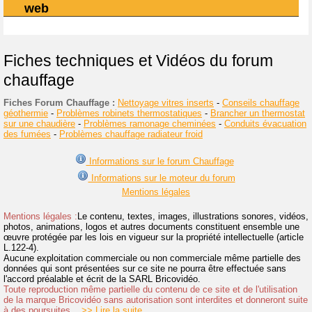
web
Fiches techniques et Vidéos du forum
chauffage
Fiches Forum Chauffage :
Nettoyage vitres inserts
-
Conseils chauffage
géothermie
-
Problèmes robinets thermostatiques
-
Brancher un thermostat
sur une chaudière
-
Problèmes ramonage cheminées
-
Conduits évacuation
des fumées
-
Problèmes chauffage radiateur froid
Informations sur le forum Chauffage
Informations sur le moteur du forum
Mentions légales
Mentions légales :
Le contenu, textes, images, illustrations sonores, vidéos,
photos, animations, logos et autres documents constituent ensemble une
œuvre protégée par les lois en vigueur sur la propriété intellectuelle (article
L.122-4).
Aucune exploitation commerciale ou non commerciale même partielle des
données qui sont présentées sur ce site ne pourra être effectuée sans
l'accord préalable et écrit de la SARL Bricovidéo.
Toute reproduction même partielle du contenu de ce site et de l'utilisation
de la marque Bricovidéo sans autorisation sont interdites et donneront suite
à des poursuites.
>> Lire la suite