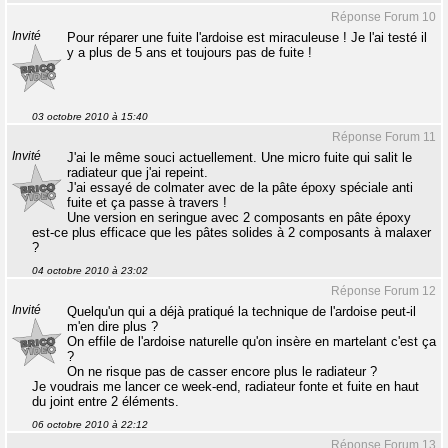
Réponse Forum 10
Invité
Pour réparer une fuite l'ardoise est miraculeuse ! Je l'ai testé il
y a plus de 5 ans et toujours pas de fuite !
03 octobre 2010 à 15:40
Réponse Forum 11
Invité
J'ai le même souci actuellement. Une micro fuite qui salit le
radiateur que j'ai repeint.
J'ai essayé de colmater avec de la pâte époxy spéciale anti
fuite et ça passe à travers !
Une version en seringue avec 2 composants en pâte époxy
est-ce plus efficace que les pâtes solides à 2 composants à malaxer
?
04 octobre 2010 à 23:02
Réponse Forum 12
Invité
Quelqu'un qui a déjà pratiqué la technique de l'ardoise peut-il
m'en dire plus ?
On effile de l'ardoise naturelle qu'on insère en martelant c'est ça
?
On ne risque pas de casser encore plus le radiateur ?
Je voudrais me lancer ce week-end, radiateur fonte et fuite en haut
du joint entre 2 éléments.
06 octobre 2010 à 22:12
Réponse Forum 13