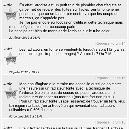
Invité
En effet l'ardoise est un petit truc de plombier chauffagiste et
ça permet de réparer des fuites sur l'acier. Sur la fonte je ne
pense pas que ça se fasse, par contre vu que les coups de
marteau, ça n'apprécie pas.
Je n'ai pas encore eu l'occasion d'utiliser cette technique mais
mes collègues m'en ont beaucoup parlé.
Le principe est bien de marteler de l'ardoise sur le tube acier.
22 février 2012 à 08:41
Réponse Forum 14
Invité
Les radiateurs en fonte se vendent-ils lorsqu'ils sont HS (car ils
ont subi le gel, trop endommagés) ? Au poids ? Où ? Merci.
29 juillet 2012 à 10:29
Réponse Forum 15
Invité
Mon chauffagiste à la retraite me conseille aussi de colmater
une fissure sur un radiateur fonte avec la technique de
l'ardoise. Selon lui pas de soucis de poser l'ardoise sur le
radiateur et de taper au marteau (pas trop fort non plus !).
Pour un radiateur fonte usagé, essayez de trouver un ferrailleur.
En région nantaise j'en ai trouvé un qui revendait des radiateurs
utilisables à 0.50€ du kilo.
02 octobre 2012 à 21:43
Réponse Forum 16
Invité
Il faut frotter l’ardoise sur la fissure ! Et pas frapper ! L’ardoise