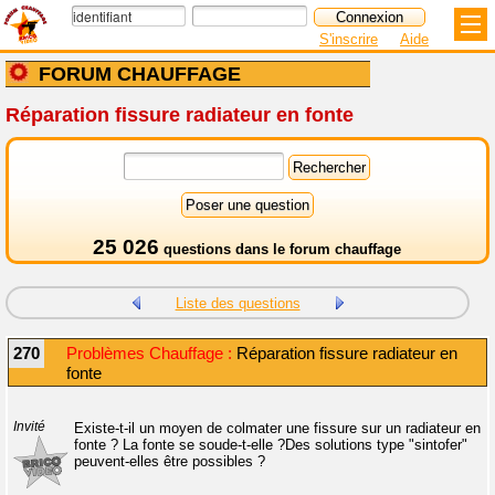
S'inscrire
Aide
FORUM CHAUFFAGE
Réparation fissure radiateur en fonte
25 026
questions dans le
forum chauffage
Liste des questions
270
Problèmes Chauffage :
Réparation fissure radiateur en
fonte
Invité
Existe-t-il un moyen de colmater une fissure sur un radiateur en
fonte ? La fonte se soude-t-elle ?Des solutions type "sintofer"
peuvent-elles être possibles ?