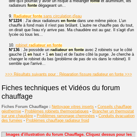
dire qu'il pourrait y avoir un risque à mélanger
fonte
et aluminium, les
radiateurs
fonte
dégageant un...
9.
Radiateur
fonte
sans circulation d'eau
N°1224
: J'ai deux radiateurs
en
fonte
dans une même pièce. L'un
chauffe à fond mais il n'est pas brûlant. L'autre ne chauffe pas du tout,
on dirait que l'eau n'y arrive pas. Ma chaudière est au gaz. Il s'agit d'un
lycée où tous les...
10.
robinet
radiateur
en
fonte
N°136
: Je possède un
radiateur
en
fonte
avec 2 robinets sur le côté
gauche (1
en
haut + 1
en
bas) et de l'autre côté la purge. Je cherche à
changer le robinet du bas (problème de pas de vis dans le robinet). Il
semble que l'arrivé...
>>> Résultats suivants pour : Réparation fissure radiateur en fonte >>>
Fiches techniques et Vidéos du forum
chauffage
Fiches Forum Chauffage :
Nettoyage vitres inserts
-
Conseils chauffage
géothermie
-
Problèmes robinets thermostatiques
-
Brancher un thermostat
sur une chaudière
-
Problèmes ramonage cheminées
-
Conduits évacuation
des fumées
-
Problèmes chauffage radiateur froid
Images d'illustration du forum Chauffage. Cliquez dessus pour les