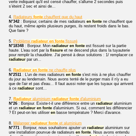
verte indiquant qu'il est censé chauffer, s'allume 2 secondes puis
s’éteint 2 sec et ainsi de...
4.
Radiateurs
fonte
chauffent que du haut
N°342
: Bonjour, certains de mes radiateurs
en
fonte
ne chauffent que
du haut, même après plusieurs purges, ils restent froids dans le bas.
Que faire ?
5.
Problème
radiateur
en
fonte
fissuré
N°18348
: Bonjour. Mon
radiateur
en
fonte
est fissuré sur la partie
haute. L'eau sort par la
fissure
et ne descend plus dans la tuyauterie
pour remplir la chaudière. J'ai pensé à deux solutions : 1/ remplacer ce
radiateur
par un...
6.
Radiateur
en
fonte
ne chauffe plus
N°2511
: L'un de mes radiateurs
en
fonte
s'est mis à ne plus chauffer
du jour au lendemain. Nous avons tenté de le purger mais il n'y a eu
que de l'air et pas d'eau... Il faut aussi noter que les tuyaux qui arrivent
à ce
radiateur
sont...
7.
Radiateur
aluminium
radiateur
fonte
d'aluminium
N°26
: Bonjour. Existe-t-il une différence entre un
radiateur
aluminium
et un
radiateur
en
fonte
d'aluminium. Si oui, comment les différencier
? Et peut-on les utiliser
en
basse température ? Merci d'avance.
8.
Mélanger
radiateur
fonte
et aluminium
N°771
: Bonjour, nous souhaitons ajouter un
radiateur
aluminium sur
une installation pourvue de radiateurs
en
fonte
. Nous avons entendu