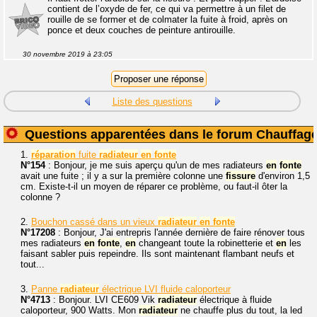
contient de l’oxyde de fer, ce qui va permettre à un filet de
rouille de se former et de colmater la fuite à froid, après on
ponce et deux couches de peinture antirouille.
30 novembre 2019 à 23:05
Liste des questions
Questions apparentées dans le forum Chauffag
1.
réparation
fuite
radiateur
en
fonte
N°154
: Bonjour, je me suis aperçu qu'un de mes radiateurs
en
fonte
avait une fuite ; il y a sur la première colonne une
fissure
d'environ 1,5
cm. Existe-t-il un moyen de réparer ce problème, ou faut-il ôter la
colonne ?
2.
Bouchon cassé dans un vieux
radiateur
en
fonte
N°17208
: Bonjour, J'ai entrepris l'année dernière de faire rénover tous
mes radiateurs
en
fonte
,
en
changeant toute la robinetterie et
en
les
faisant sabler puis repeindre. Ils sont maintenant flambant neufs et
tout...
3.
Panne
radiateur
électrique LVI fluide caloporteur
N°4713
: Bonjour. LVI CE609 Vik
radiateur
électrique à fluide
caloporteur, 900 Watts. Mon
radiateur
ne chauffe plus du tout, la led