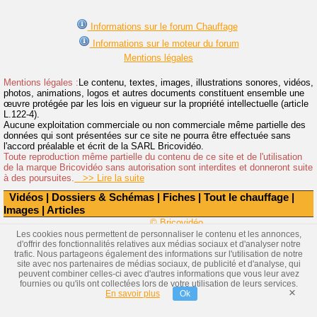
Informations sur le forum Chauffage
Informations sur le moteur du forum
Mentions légales
Mentions légales :
Le contenu, textes, images, illustrations sonores, vidéos,
photos, animations, logos et autres documents constituent ensemble une
œuvre protégée par les lois en vigueur sur la propriété intellectuelle (article
L.122-4).
Aucune exploitation commerciale ou non commerciale même partielle des
données qui sont présentées sur ce site ne pourra être effectuée sans
l'accord préalable et écrit de la SARL Bricovidéo.
Toute reproduction même partielle du contenu de ce site et de l'utilisation
de la marque Bricovidéo sans autorisation sont interdites et donneront suite
à des poursuites.
>> Lire la suite
Vidéos
|
Dossiers & Schémas
|
Fiches
|
Tout le chauffage
|
Images
|
Articles
© Bricovidéo
Les cookies nous permettent de personnaliser le contenu et les annonces,
d'offrir des fonctionnalités relatives aux médias sociaux et d'analyser notre
trafic. Nous partageons également des informations sur l'utilisation de notre
site avec nos partenaires de médias sociaux, de publicité et d'analyse, qui
peuvent combiner celles-ci avec d'autres informations que vous leur avez
fournies ou qu'ils ont collectées lors de votre utilisation de leurs services.
×
En savoir plus
Ok