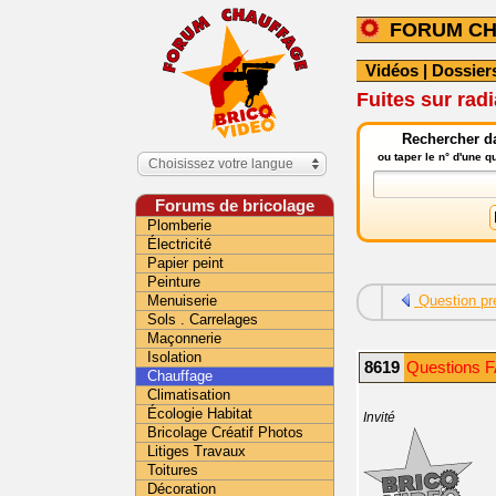
FORUM C
Vidéos
|
Dossier
Fuites sur rad
Rechercher da
ou taper le n° d'une 
Choisissez votre langue
Forums de bricolage
Plomberie
Électricité
Papier peint
Peinture
Menuiserie
Question pr
Sols . Carrelages
Maçonnerie
Isolation
8619
Questions F
Chauffage
Climatisation
Écologie Habitat
Invité
Bricolage Créatif Photos
Litiges Travaux
Toitures
Décoration