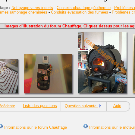
fage :
Nettoyage vitres inserts
-
Conseils chauffage géothermie
-
Problèmes r
lèmes ramonage cheminées
-
Conduits évacuation des fumées
-
Problèmes cha
Images d'illustration du forum Chauffage. Cliquez dessus pour les agr
Liste des questions
Aide
écédente
Question suivante
Informations sur le forum Chauffage
Informations sur le moteu