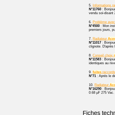
5.
Informations r
N°11760
: Bonjour
vendu soi-disant
6.
Problème ave
N°4500
: Mon ins
premiers jours, p
7.
Radiateur
Aco
N°11017
: Bonjour
clignote. D'après 
8.
Conseil choix
N°11583
: Bonjour
identiques au niv
9.
fuites
raccord
N°71
: Aprés le 
10.
Radiateur
Ac
N°16290
: Bonjou
0.68 µF 275 Vac.
Fiches tech