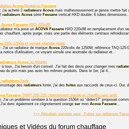
adiateur
Acova
Runtal ou
Fassane
, j'ai acheté 2
radiateurs
Acova
mais malheureusement je pense mettre fait 
 2
radiateurs
Acova
série
Fassane
vertical HXD double. 6 tubes dimensions..
c
Acova
Fassane
HXD 220x88
tallateur m'a posé un
ACOVA
Fassane
HXD 220x88 en remplacement d'un radi
uis chauffant, après purge, mais une partie des éléments centraux refroidissant
va
230v-1250w et voyant clignote rouge
. J'ai un radiateur de marque
Acova
220volts de 1250W, référence TAQ-125-086
la notice d'utilisation, ce voyant simule une anomalie du radiateur et...
radiateurs
Acova
ou Atlantic
 à tous, J'ai besoin d'un conseil. J'ai fait des devis pour changer mes
radiate
eau du prix mais pas avec les mêmes produits. Dans le 1er, j'ai 4...
s
radiateurs
fonte
démontage des
radiateurs
fonte, j'ai des
fuites
aux raccords de ceux-ci. Dur, d
ova
Fassane
THXP 200 220 clignotement orange et chauffe sans arrêt
r, J'ai un problème similaire à la question 15364 où "didier17" proposait c
 J'ai donc également ce clignotement orange
sur
mon
Acova
Fassane
...
>>> Résultats suivants pour : Fuites sur radiateurs Fa
niques et Vidéos du forum chauffage