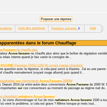
Liste des questions
Aide
écédente
Question suivante
apparentées dans le forum Chauffage
va
Fassane
ne chauffe plus
iateur
Acova
fassane
ne chauffe plus alors que le boîtier de régulation sembl
relais interne quand je fais varier la consigne de...
FASSANE
Premium THXD 1250 W voyant orange clignotant
ne question avec la réponse, si cela peut servir à d'autres. J'ai eu une panne
reil chauffe normalement (voyant rouge allumé) puis quand il...
inquiétantes
sur
convecteurs
Acova
Fassane
2000W
r, Depuis 2014 j'ai entre-autre deux convecteurs
Acova
Fassane
de 2000 W. De
s importantes
sur
ces convecteurs au moment du passage au régime nuit du..
s clignotent
radiateurs
Acova
fassane
r, Je viens d'emménager et l'un de mes
radiateurs
Acova
fassane
1500 a tou
d’où vient le problème, si cela est grave ? Même lorsque je mets tout...