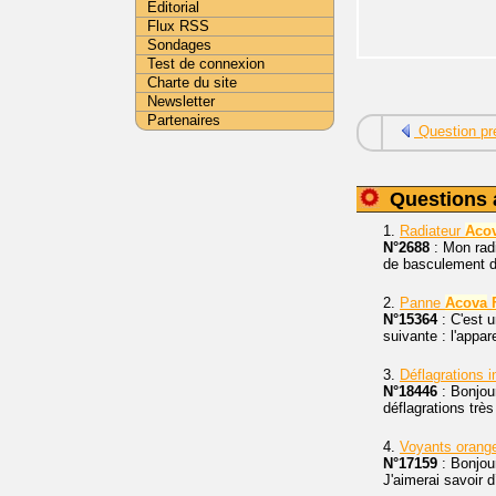
Editorial
Flux RSS
Sondages
Test de connexion
Charte du site
Newsletter
Partenaires
Question pr
Questions 
1.
Radiateur
Aco
N°2688
: Mon rad
de basculement du 
2.
Panne
Acova
N°15364
: C'est u
suivante : l'appa
3.
Déflagrations 
N°18446
: Bonjou
déflagrations trè
4.
Voyants orange
N°17159
: Bonjou
J'aimerai savoir 