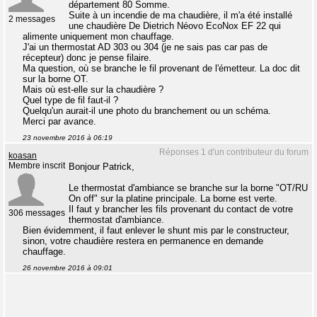
département 80 Somme.
Suite à un incendie de ma chaudière, il m'a été installé
2 messages
une chaudière De Dietrich Néovo EcoNox EF 22 qui
alimente uniquement mon chauffage.
J'ai un thermostat AD 303 ou 304 (je ne sais pas car pas de
récepteur) donc je pense filaire.
Ma question, où se branche le fil provenant de l'émetteur. La doc dit
sur la borne OT.
Mais où est-elle sur la chaudière ?
Quel type de fil faut-il ?
Quelqu'un aurait-il une photo du branchement ou un schéma.
Merci par avance.
23 novembre 2016 à 06:19
Réponses 1 d'un contributeur du forum
koasan
Membre inscrit
Bonjour Patrick,
Le thermostat d'ambiance se branche sur la borne "OT/RU
On off" sur la platine principale. La borne est verte.
Il faut y brancher les fils provenant du contact de votre
306 messages
thermostat d'ambiance.
Bien évidemment, il faut enlever le shunt mis par le constructeur,
sinon, votre chaudière restera en permanence en demande
chauffage.
26 novembre 2016 à 09:01