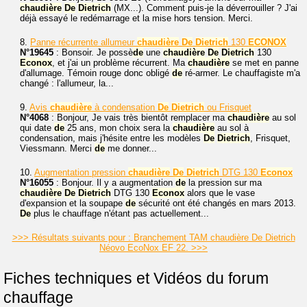
chaudière
De
Dietrich
(MX...). Comment puis-je la déverrouiller ? J'ai
déjà essayé le redémarrage et la mise hors tension. Merci.
8.
Panne récurrente allumeur
chaudière
De
Dietrich
130
ECONOX
N°19645
: Bonsoir. Je possè
de
une
chaudière
De
Dietrich
130
Econox
, et j'ai un problème récurrent. Ma
chaudière
se met en panne
d'allumage. Témoin rouge donc obligé
de
ré-armer. Le chauffagiste m'a
changé : l'allumeur, la...
9.
Avis
chaudière
à condensation
De
Dietrich
ou Frisquet
N°4068
: Bonjour, Je vais très bientôt remplacer ma
chaudière
au sol
qui date
de
25 ans, mon choix sera la
chaudière
au sol à
condensation, mais j'hésite entre les modèles
De
Dietrich
, Frisquet,
Viessmann. Merci
de
me donner...
10.
Augmentation pression
chaudière
De
Dietrich
DTG 130
Econox
N°16055
: Bonjour. Il y a augmentation
de
la pression sur ma
chaudière
De
Dietrich
DTG 130
Econox
alors que le vase
d'expansion et la soupape
de
sécurité ont été changés en mars 2013.
De
plus le chauffage n'étant pas actuellement...
>>> Résultats suivants pour : Branchement TAM chaudière De Dietrich
Néovo EcoNox EF 22. >>>
Fiches techniques et Vidéos du forum
chauffage