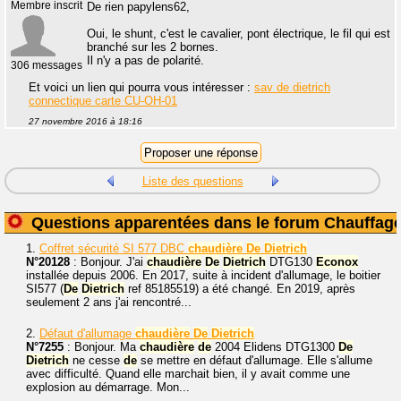
Membre inscrit
De rien papylens62,
Oui, le shunt, c'est le cavalier, pont électrique, le fil qui est
branché sur les 2 bornes.
Il n'y a pas de polarité.
306 messages
Et voici un lien qui pourra vous intéresser :
sav de dietrich
connectique carte CU-OH-01
27 novembre 2016 à 18:16
Liste des questions
Questions apparentées dans le forum Chauffag
1.
Coffret sécurité SI 577 DBC
chaudière
De
Dietrich
N°20128
: Bonjour. J'ai
chaudière
De
Dietrich
DTG130
Econox
installée depuis 2006. En 2017, suite à incident d'allumage, le boitier
SI577 (
De
Dietrich
ref 85185519) a été changé. En 2019, après
seulement 2 ans j'ai rencontré...
2.
Défaut d'allumage
chaudière
De
Dietrich
N°7255
: Bonjour. Ma
chaudière
de
2004 Elidens DTG1300
De
Dietrich
ne cesse
de
se mettre en défaut d'allumage. Elle s'allume
avec difficulté. Quand elle marchait bien, il y avait comme une
explosion au démarrage. Mon...