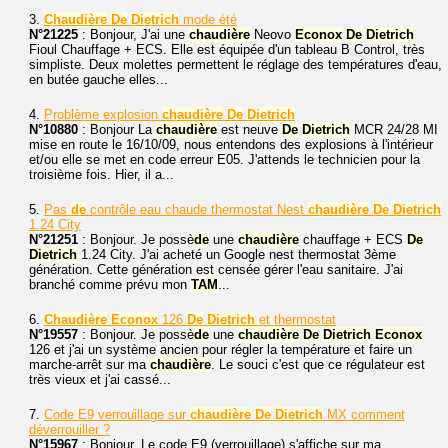
3.
Chaudière
De
Dietrich
mode été
N°21225
: Bonjour, J'ai une
chaudière
Neovo
Econox
De
Dietrich
Fioul Chauffage + ECS. Elle est équipée d'un tableau B Control, très
simpliste. Deux molettes permettent le réglage des températures d'eau,
en butée gauche elles...
4.
Problème explosion
chaudière
De
Dietrich
N°10880
: Bonjour La
chaudière
est neuve
De
Dietrich
MCR 24/28 MI
mise en route le 16/10/09, nous entendons des explosions à l'intérieur
et/ou elle se met en code erreur E05. J'attends le technicien pour la
troisième fois. Hier, il a...
5.
Pas
de
contrôle eau chaude thermostat Nest
chaudière
De
Dietrich
1.24 City
N°21251
: Bonjour. Je possè
de
une
chaudière
chauffage + ECS
De
Dietrich
1.24 City. J'ai acheté un Google nest thermostat 3ème
génération. Cette génération est censée gérer l'eau sanitaire. J'ai
branché comme prévu mon
TAM
...
6.
Chaudière
Econox
126
De
Dietrich
et thermostat
N°19557
: Bonjour. Je possè
de
une
chaudière
De
Dietrich
Econox
126 et j'ai un système ancien pour régler la température et faire un
marche-arrêt sur ma
chaudière
. Le souci c'est que ce régulateur est
très vieux et j'ai cassé...
7.
Code E9 verrouillage sur
chaudière
De
Dietrich
MX comment
déverrouiller ?
N°15967
: Bonjour, Le code E9 (verrouillage) s'affiche sur ma