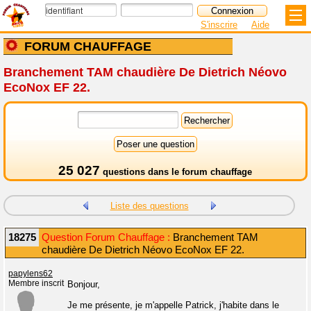
S'inscrire
Aide
FORUM CHAUFFAGE
Branchement TAM chaudière De Dietrich Néovo
EcoNox EF 22.
25 027
questions dans le
forum chauffage
Liste des questions
18275
Question Forum Chauffage :
Branchement TAM
chaudière De Dietrich Néovo EcoNox EF 22.
papylens62
Membre inscrit
Bonjour,
Je me présente, je m'appelle Patrick, j'habite dans le