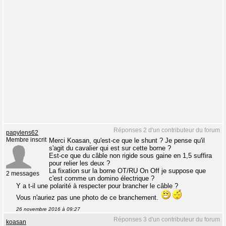
Réponses 2 d'un contributeur du forum
papylens62
Membre inscrit
Merci Koasan, qu'est-ce que le shunt ? Je pense qu'il
s'agit du cavalier qui est sur cette borne ?
Est-ce que du câble non rigide sous gaine en 1,5 suffira
pour relier les deux ?
La fixation sur la borne OT/RU On Off je suppose que
2 messages
c'est comme un domino électrique ?
Y a t-il une polarité à respecter pour brancher le câble ?
Vous n'auriez pas une photo de ce branchement.
26 novembre 2016 à 09:27
Réponses 3 d'un contributeur du forum
koasan