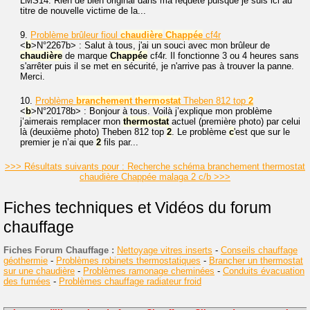
LMS14. Rien de bien original dans ma requête puisque je suis ici au
titre de nouvelle victime de la...
9.
Problème brûleur fioul
chaudière
Chappée
cf4r
<
b
>N°2267
b> : Salut à tous, j'ai un souci avec mon brûleur de
chaudière
de marque
Chappée
cf4r. Il fonctionne 3 ou 4 heures sans
s'arrêter puis il se met en sécurité, je n'arrive pas à trouver la panne.
Merci.
10.
Problème
branchement
thermostat
Theben 812 top
2
<
b
>N°20178
b> : Bonjour à tous. Voilà j’explique mon problème
j’aimerais remplacer mon
thermostat
actuel (première photo) par celui
là (deuxième photo) Theben 812 top
2
. Le problème
c
'est que sur le
premier je n’ai que
2
fils par...
>>> Résultats suivants pour : Recherche schéma branchement thermostat
chaudière Chappée malaga 2 c/b >>>
Fiches techniques et Vidéos du forum
chauffage
Fiches Forum Chauffage :
Nettoyage vitres inserts
-
Conseils chauffage
géothermie
-
Problèmes robinets thermostatiques
-
Brancher un thermostat
sur une chaudière
-
Problèmes ramonage cheminées
-
Conduits évacuation
des fumées
-
Problèmes chauffage radiateur froid