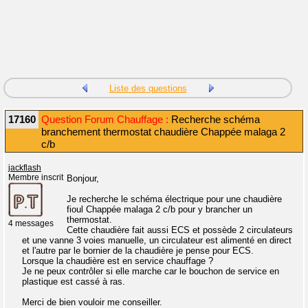
Liste des questions
17160
Question Forum Chauffage :
Recherche schéma
branchement thermostat chaudière Chappée malaga 2
c/b
jackflash
Membre inscrit
Bonjour,
Je recherche le schéma électrique pour une chaudière
fioul Chappée malaga 2 c/b pour y brancher un
thermostat.
4 messages
Cette chaudière fait aussi ECS et possède 2 circulateurs
et une vanne 3 voies manuelle, un circulateur est alimenté en direct
et l'autre par le bornier de la chaudière je pense pour ECS.
Lorsque la chaudière est en service chauffage ?
Je ne peux contrôler si elle marche car le bouchon de service en
plastique est cassé à ras.
Merci de bien vouloir me conseiller.