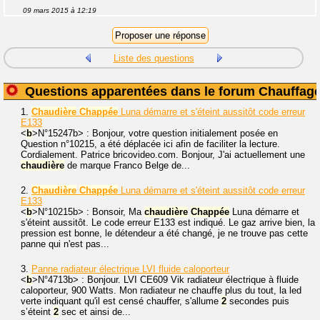
09 mars 2015 à 12:19
Liste des questions
Questions apparentées dans le forum Chauffag
1.
Chaudière
Chappée
Luna démarre et s'éteint aussitôt code erreur
E133
<
b
>N°15247
b> : Bonjour, votre question initialement posée en
Question n°10215, a été déplacée ici afin de faciliter la lecture.
Cordialement. Patrice bricovideo.com. Bonjour, J'ai actuellement une
chaudière
de marque Franco Belge de...
2.
Chaudière
Chappée
Luna démarre et s'éteint aussitôt code erreur
E133
<
b
>N°10215
b> : Bonsoir, Ma
chaudière
Chappée
Luna démarre et
s'éteint aussitôt. Le code erreur E133 est indiqué. Le gaz arrive bien, la
pression est bonne, le détendeur a été changé, je ne trouve pas cette
panne qui n'est pas...
3.
Panne radiateur électrique LVI fluide caloporteur
<
b
>N°4713
b> : Bonjour. LVI CE609 Vik radiateur électrique à fluide
caloporteur, 900 Watts. Mon radiateur ne chauffe plus du tout, la led
verte indiquant qu'il est censé chauffer, s'allume
2
secondes puis
s’éteint
2
sec et ainsi de...