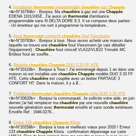
4.
Installation
thermostat
programmable
chaudière
gaz
Chappée
<
b
>N°16784
b> : Bonjour, Ma
chaudière
à gaz est une
Chappée
EDENA 1101/24SE. J'ai aussi un
thermostat
d'ambiance
programmable sans fil DELTA DORE 8.3. Il se compose deux parties :
- Un émetteur qui me sert à programmer la température...
5.
Ajout
thermostat
connecté
chaudière
fioul Viessmann
<
b
>N°20783
b> : Bonjour à tous. Nous avons acheté une maison dans
laquelle se trouve une
chaudière
fioul Viessmann (je vais détailler
l'équipement) :
Chaudière
fioul vitocell VLA22/VLB22 Trimatik MC
Brûleur fioul air souffle...
6.
Réglage
chaudière
Chappée
DUO 3.33 FF HTE
<
b
>N°20119
b> : Bonjour à Tous ! J'ai emménagé depuis 1 an dans une
maison où est installée une
chaudière
Chappée
modèle DUO 3.33 FF
HTE. Cette
chaudière
est couplée avec un boitier PARTAGE 3
CONFORT HT. Dans la maison, il y a
2
...
7.
Problème
thermostat
chaudière
Chappée
initia DUO 3.25 HTE
<
b
>N°20620
b> : Bonjour la communauté. Je sollicite votre aide, en juin
dernier j'ai fait remplacer ma
chaudière
par une nouvelle
chaudière
nouvelle génération avec
thermostat
emolife et sans sonde extérieure.
Emolife Ref : 1946-0276...
8.
Erreur 133
chaudière
Chappée
Klista
<
b
>N°20258
b> : Bonjour à tous et meilleurs vœux pour 2020 ! Erreur
133
chaudière
Chappée
Klista : confirmation dépannage sur carte