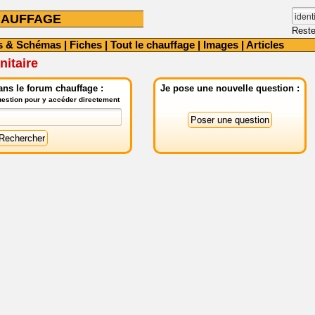
HAUFFAGE
Reste
s & Schémas
|
Fiches
|
Tout le chauffage
|
Images
|
Articles
itaire
ns le forum chauffage :
Je pose une nouvelle question :
question pour y accéder directement