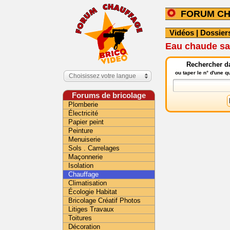
FORUM C
Vidéos
|
Dossier
Eau chaude san
Rechercher da
ou taper le n° d'une 
Choisissez votre langue
Forums de bricolage
Plomberie
Électricité
Papier peint
Peinture
Menuiserie
Sols . Carrelages
Maçonnerie
Isolation
Chauffage
Climatisation
Écologie Habitat
Bricolage Créatif Photos
Litiges Travaux
Toitures
Décoration