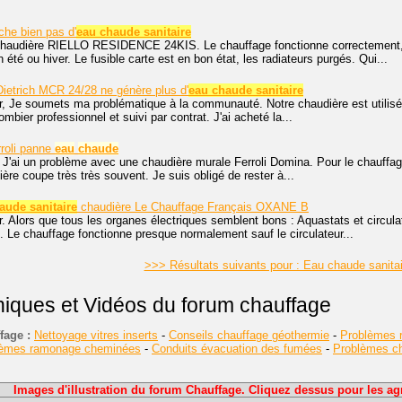
he bien pas d'
eau chaude sanitaire
 chaudière RIELLO RESIDENCE 24KIS. Le chauffage fonctionne correctement, m
n été ou hiver. Le fusible carte est en bon état, les radiateurs purgés. Qui...
ietrich MCR 24/28 ne génère plus d'
eau chaude sanitaire
r, Je soumets ma problématique à la communauté. Notre chaudière est utilisée
mbier professionnel et suivi par contrat. J'ai acheté la...
roli panne
eau
chaude
 J'ai un problème avec une chaudière murale Ferroli Domina. Pour le chauffage
ière coupe très très souvent. Je suis obligé de rester à...
aude sanitaire
chaudière Le Chauffage Français OXANE B
. Alors que tous les organes électriques semblent bons : Aquastats et circula
. Le chauffage fonctionne presque normalement sauf le circulateur...
>>> Résultats suivants pour : Eau chaude sanita
niques et Vidéos du forum chauffage
fage :
Nettoyage vitres inserts
-
Conseils chauffage géothermie
-
Problèmes r
lèmes ramonage cheminées
-
Conduits évacuation des fumées
-
Problèmes cha
Images d'illustration du forum Chauffage. Cliquez dessus pour les agr