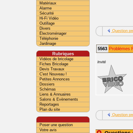
Matériaux
Alarme
Sécurité
Hi-Fi Vidéo
Outillage
Divers
Question pr
Électroménager
Téléphonie
Jardinage
5563
Problèmes F
Rubriques
Vidéos de bricolage
Invité
Fiches Bricolage
Devis Travaux
C'est Nouveau !
Petites Annonces
Dossiers
Schémas
Liens & Annuaires
Salons & Evènements
Reportages
Plan du site
Question pr
Poser une question
Votre avis