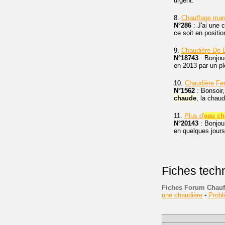
urgent.
8.
Chauffage marc
N°286
: J'ai une
ce soit en positio
9.
Chaudière De D
N°18743
: Bonjou
en 2013 par un plo
10.
Chaudière Fer
N°1562
: Bonsoir,
chaude
, la chaud
11.
Plus d'
eau ch
N°20143
: Bonjour
en quelques jours
Fiches tech
Fiches Forum Chauf
une chaudière
-
Prob