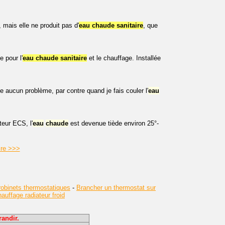
ais elle ne produit pas d'
eau chaude sanitaire
, que
 pour l'
eau chaude sanitaire
et le chauffage. Installée
 aucun problème, par contre quand je fais couler l'
eau
teur ECS, l'
eau
chaude
est devenue tiède environ 25°-
ire >>>
obinets thermostatiques
-
Brancher un thermostat sur
uffage radiateur froid
andir.