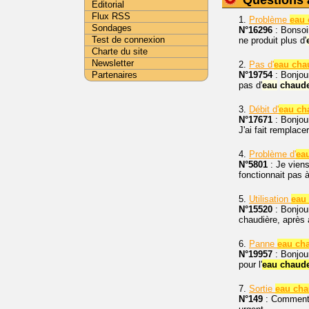
Questions 
Editorial
Flux RSS
1.
Problème
eau 
Sondages
N°16296
: Bonsoi
Test de connexion
ne produit plus d'
Charte du site
Newsletter
2.
Pas d'
eau cha
Partenaires
N°19754
: Bonjour
pas d'
eau
chaud
3.
Débit d'
eau ch
N°17671
: Bonjour
J'ai fait remplac
4.
Problème d'
ea
N°5801
: Je viens
fonctionnait pas 
5.
Utilisation
eau 
N°15520
: Bonjour
chaudière, après 
6.
Panne
eau cha
N°19957
: Bonjour
pour l'
eau chaude
7.
Sortie
eau cha
N°149
: Comment. 