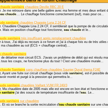
apparentées dans le forum Chauffage
chaude sanitaire
chaudière Deville RBC 20 E
r. Je me retrouve dans une belle galère avec ma femme et mes deux enfant 
eau
chaude
.... Le chauffage fonctionne correctement (ouf), mais pour ce...
ude sanitaire
chaudière Chappée Luna 2.24 CF
. Chaudière Chappée Lina 2.24 CF, il semblerait que la pompe de de circulati
e
. Mais en position chauffage tout fonctionne,
eau
chaude
et le...
aude sanitaire
très insuffisant après remplacement chaudière
 à tous, J'ai déjà eu recours à ce forum et j'ai à chaque fois eu de très utile
er ma chaudière au sol (ECS + chauffage central)....
u chaude sanitaire
 de détartrer mon circuit ECS. J'avais un problème de débit qui est résolu m
à tous les coups, ne fonctionne plus du tout ! C'est une chaudière murale...
chaude Sanitaire
sans chauffage chaudière Saunier Duval thema F24E
, Ayant une fuite sur circuit chauffage (sous vide
sanitaire
), est-il possible 
avoir monté et purgé à la pression qui permettra le...
ude sanitaire
chaudière Vaillant VUW FR 240/3
, Ma chaudière date de 2005 mais elle est encore en bon état et fonctionne en
 sanitaire
j'ai des soucis de température insuffisante de l'
eau
. Le...
ude sanitaire
sur chaudière
Et où se branche la sortie recirculation d'
eau chaude sanitaire
sur une chaud