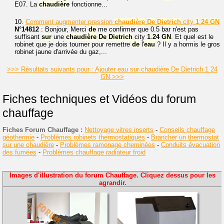
E07. La
chaudière
fonctionne...
10.
Comment augmenter pression
chaudière
De
Dietrich
city
1
.
24
GN
N°14812
: Bonjour, Merci
de
me confirmer que 0.5 bar n'est pas
suffisant
sur
une
chaudière
De
Dietrich
city
1
.
24
GN
. Et quel est le
robinet que je dois tourner pour remettre
de
l'
eau
? Il y a hormis le gros
robinet jaune d'arrivée du gaz,...
>>> Résultats suivants pour : Ajouter eau sur chaudière De Dietrich 1 24
GN >>>
Fiches techniques et Vidéos du forum
chauffage
Fiches Forum Chauffage :
Nettoyage vitres inserts
-
Conseils chauffage
géothermie
-
Problèmes robinets thermostatiques
-
Brancher un thermostat
sur une chaudière
-
Problèmes ramonage cheminées
-
Conduits évacuation
des fumées
-
Problèmes chauffage radiateur froid
Images d'illustration du forum Chauffage. Cliquez dessus pour les
agrandir.