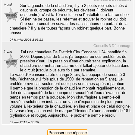
Invité
Sur la gauche de la chaudière, il y a 2 petits robinets situés à
gauche du groupe de sécurité, les dévisser (il doivent
descendre), c'est la 1ère solution si l'installateur à fait ce choix.
Si rien ne se passe, les refermer et trouver le robinet qui doit
être sur le circuit en suivant les canalisations en partant de la
chaudière ? Il y a de toutes façons un robinet quelque part. Bonne
chasse.
07 janvier 2008 à 03:21
Conseils 3 Dépannage
Invité
J'ai une chaudière De Dietrich City Condens 1.24 installée fin
2006. Depuis plus de 5 ans j'ai toujours eu des problèmes de
pression d'eau. La pression d'eau chutait sans explication, la
chaudière se mettait en alarme et il fallait ajouter de l'eau dans
le circuit jusqu'à plusieurs fois par semaine.
Le vase d'expansion a été changé 2 fois, la soupape de sécurité 3
fois, l'échangeur 1 fois (plus de 1500  de réparation en 5 ans). Le
problème revenait seulement quelques semaines après réparation.
Il semble que la pression de la chaudière montait régulièrement au
delà de la capacité de la soupape de sécurité et l'eau s'évacuait de
temps en temps par la soupape. Mon chauffagiste a semble-t-il
trouvé la solution en installant un vase d'expansion de plus grand
volume à l'extérieur de la chaudière, en lieu et place de celui dorigine.
Ce vase d'expansion est de marque "Flexicon" d'une capacité de 18 L
(cylindrique et rouge). Aujourd'hui, le problème semble résolu.
02 mai 2012 à 08:26