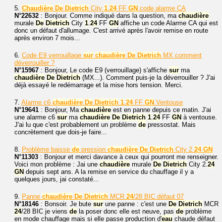
5.
Chaudière
De
Dietrich
City
1
.
24
FF
GN
code alarme CA
N°22632
: Bonjour. Comme indiqué dans la question, ma
chaudière
murale
De
Dietrich
City
1
.
24
FF
GN
affiche un code Alarme CA qui est
donc un défaut d'allumage. C'est arrivé après l'avoir remise en route
après environ 7 mois...
6.
Code E9 verrouillage
sur
chaudière
De
Dietrich
MX comment
déverrouiller ?
N°15967
: Bonjour, Le code E9 (verrouillage) s'affiche
sur
ma
chaudière
De
Dietrich
(MX...). Comment puis-je la déverrouiller ? J'ai
déjà essayé le redémarrage et la mise hors tension. Merci.
7.
Alarme c6
chaudière
De
Dietrich
1
.
24
FF
GN
Ventouse
N°19641
: Bonjour, Ma
chaudière
est en panne depuis ce matin. J'ai
une alarme c6
sur
ma
chaudière
De
Dietrich
1
.
24
FF
GN
à ventouse.
J'ai lu que c'est probablement un problème
de
pressostat. Mais
concrètement que dois-je faire...
8.
Problème baisse
de
pression
chaudière
De
Dietrich
City 2
24
GN
N°11303
: Bonjour et merci davance à ceux qui pourront me renseigner.
Voici mon problème : Jai une
chaudière
murale
De
Dietrich
City 2.
24
GN
depuis sept ans. A la remise en service du chauffage il y a
quelques jours, jai constaté...
9.
Panne
chaudière
De
Dietrich
MCR
24
/28 BIC défaut 07
N°18146
: Bonsoir. Je bute
sur
une panne : c'est une
De
Dietrich
MCR
24
/28 BIC je viens
de
la poser donc elle est neuve, pas
de
problème
en mode chauffage mais si elle passe production d'
eau
chaude défaut