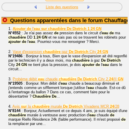
Liste des questions
Questions apparentées dans le forum Chauffag
1.
Ajouter
de
l'
eau
sur
chaudière
De
Dietrich
1
24
GN
N°4552
: Je n'ai pas assez
de
pression dans le circuit d'
eau
de
ma
chaudière
DD
1
.
24
GN
et ne sais pas où se trouvent les robinets pour
ajouter
de
l'
eau
. Pourriez-vous me renseigner ? Merci.
2.
Vase d'expansion
chaudière
gaz
De
Dietrich
City
24
GN
N°19486
: Bonjour à tous, Bien que le vase d'expansion ait été regonflé
par le technicien il y a deux mois, ma
chaudière
à gaz
De
Dietrich
City
24
GN
ne tient plus la pression, je dois
ajouter
de
l'
eau
dans le
circuit...
3.
Probème débit
eau
chaude
chaudière
De
Dietrich
City 2.
24
/II
GN
N°19505
: Bonjour. Mon débit d'
eau
chaude a beaucoup diminué et
j'entends comme un sifflement lorsque j'utilise l'
eau
chaude. Est-ce dû
à l'entartrage du ballon ? Dans ce cas, comment faire pour le
désentartrer ?
Chaudière
De
...
4.
Avis
sur
la
chaudière
murale
De
Dietrich
Vivadens MCR
24
/28
N°8144
: Bonjour, Actuellement et ce depuis 4 ans, je suis équipé d'une
chaudière
murale à ventouse avec production d'
eau
chaude
de
marque Riello Résidence 24k (faible performance). Il m'est proposé
de
la remplacer par une...