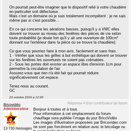
On pourrait peut-être imaginer que le dispositif relié à votre chaudière
en particulier soit défectueux.
Mais c'est un domaine où je suis totalement incompétent : je ne sais
même pas si c'est possible...
En ce qui concerne les aérations basses, puisqu'il y a VMC elles
doivent se trouver au niveau des fenêtres des pièces de vie selon
toute probabilité (je doute fort qu'il y ait une ouverture de 100cm²
donnant sur l'extérieur dans la pièce où se trouve la chaudière).
Ce que vous pourriez faire à mon avis, facilement et sans frais :
1 - Vérifier que sous les grilles à but esthétique qui doivent se trouver
sur les fenêtres les ouvertures ne soient pas colmatées.
2 - Sous les portes doit exister un espace libre d'environ 1cm pour
permettre la circulation de l'air.
Assurez-vous que rien n'a été fait qui pourrait réduire
significativement cet espace.
Tenez-nous au courant.
GC
23 octobre 2016 à 12:00
Réponse 4 d'un contributeur du forum
Bricovidéo
Administrateur
Bonjour à toutes et à tous.
Pour information à cet emplacement du forum
chauffage sera publiée l’image du jour BricoVidéo
Les images d'illustration proposées par Bricovideo.com
ne sont pas forcément en relation avec le bricolage ou
13 730 messages