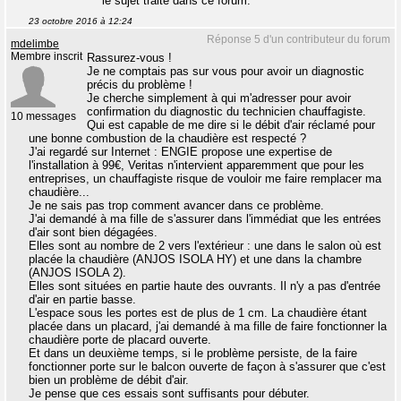
le sujet traité dans ce forum.
23 octobre 2016 à 12:24
Réponse 5 d'un contributeur du forum
mdelimbe
Membre inscrit
Rassurez-vous !
Je ne comptais pas sur vous pour avoir un diagnostic
précis du problème !
Je cherche simplement à qui m'adresser pour avoir
confirmation du diagnostic du technicien chauffagiste.
10 messages
Qui est capable de me dire si le débit d'air réclamé pour
une bonne combustion de la chaudière est respecté ?
J'ai regardé sur Internet : ENGIE propose une expertise de
l'installation à 99€, Veritas n'intervient apparemment que pour les
entreprises, un chauffagiste risque de vouloir me faire remplacer ma
chaudière...
Je ne sais pas trop comment avancer dans ce problème.
J'ai demandé à ma fille de s'assurer dans l'immédiat que les entrées
d'air sont bien dégagées.
Elles sont au nombre de 2 vers l'extérieur : une dans le salon où est
placée la chaudière (ANJOS ISOLA HY) et une dans la chambre
(ANJOS ISOLA 2).
Elles sont situées en partie haute des ouvrants. Il n'y a pas d'entrée
d'air en partie basse.
L'espace sous les portes est de plus de 1 cm. La chaudière étant
placée dans un placard, j'ai demandé à ma fille de faire fonctionner la
chaudière porte de placard ouverte.
Et dans un deuxième temps, si le problème persiste, de la faire
fonctionner porte sur le balcon ouverte de façon à s'assurer que c'est
bien un problème de débit d'air.
Je pense que ces essais sont suffisants pour débuter.