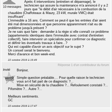
Après 4 interventions (entretien et dépannage), le
technicien qui assure la maintenance m'a annoncé il y a 2
10 messages
jours que "le débit d'air nécessaire à la combustion de la
chaudière (Chaffoteaux & Maury, 23 kW, murale VMC) était
insuffisant".
L'immeuble a 16 ans. Comment se peut-il que les entrées d'air aient
été mal dimensionnées et que personne apparemment n'ait eu de
problème jusqu'à présent ?
Je ne sais quoi faire : demander à la régie si elle connaît ce problème
(appartements identiques dans l'immeuble avec contrat d'entretien
collectif), faire intervenir un spécialiste pour confirmer ce diagnostic
et définir les éventuels travaux à faire...?
Qui est capable d'avoir un avis objectif sur le sujet ?
Un conseil serait le bienvenu.
Merci d'avance et bon week-end.
22 octobre 2016 à 16:49
Réponse 1 d'un contributeur du forum
Invité
Bonjour,
Simple question préalable.... Pour quelle raison le technicien
vous a-t-il fait part de ce diagnostic ?...
Mise en sécurité de la chaudière ?... Refoulement constaté ?...
Pifomètre ?... Autre ?...
Meilleurs sentiments.
GC
22 octobre 2016 à 17:47