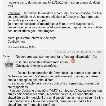
nouvelle visite de dépannage le 21/10/16 et mise en cause du débit
d'air.
Précision
: Je "pilote" la question à partir de Lyon où j'habite, ma fille
qui a ce problème de chaudière résidant à Annecy et étant très peu
disponible pour s'en occuper.
Je cherche quelqu'un d'impartial pour faire un vrai diagnostic du
problème et je ne sais à qui m'adresser (régie, organisme de contrôle
des installations gaz, chauffagiste,...
Merci pour votre intérêt sur ce sujet.
Cordialement.
23 octobre 2016 à 10:35
Réponse 3 d'un contributeur du forum
Invité
Ne comptez pas sur moi pour faire "un vrai diagnostic", j'en
suis bien incapable devant mon écran !
Quelques réflexions toutefois...
- Depuis la construction de l'immeuble les normes concernant
"entrées et sorties d'air" n'ont pas radicalement changé, de même
que la conception des chaudières.
- Il serait incroyable qu'à la construction les normes gaz n'aient pas
été respectées.
- Puisque c'est une chaudière "VMC" son tuyau d'évacuation des gaz
brûlés doit déboucher dans un conduit collectif, et pour chaque
chaudière de l'immeuble il y a un dispositif qui la met en sécurité s'il y
a un problème sur le conduit collectif, dans ce cas toutes les
chaudières de l'immeuble s'arrêtent.