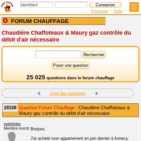
S'inscrire
Aide
FORUM CHAUFFAGE
Chaudière Chaffoteaux & Maury gaz contrôle du
débit d'air nécessaire
25 025
questions dans le
forum chauffage
Liste des questions
18158
Question Forum Chauffage :
Chaudière Chaffoteaux &
Maury gaz contrôle du débit d'air nécessaire
mdelimbe
Membre inscrit
Bonjour,
J'ai acheté mon appartement en juin dernier à Annecy.