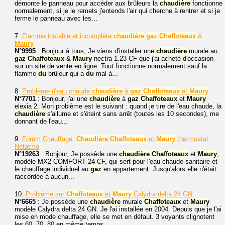
démonte le panneau pour accéder aux brûleurs la
chaudière
fonctionne
normalement, si je le remets j'entends l'air qui cherche à rentrer et si je
ferme le panneau avec les...
7.
Flamme instable et incomplète
chaudière
gaz
Chaffoteaux
&
Maury
N°9995
: Bonjour à tous, Je viens d'installer une
chaudière
murale au
gaz
Chaffoteaux
&
Maury
nectra 1.23 CF que j'ai acheté d'occasion
sur un site de vente en ligne. Tout fonctionne normalement sauf la
flamme
du
brûleur qui a
du
mal à...
8.
Problème d'eau chaude
chaudière
à
gaz
Chaffoteaux
et
Maury
N°7701
: Bonjour, j'ai une
chaudière
à
gaz
Chaffoteaux
et
Maury
elexia 2. Mon problème est le suivant : quand je tire de l'eau chaude, la
chaudière
s'allume et s'éteint sans arrêt (toutes les 10 secondes), me
donnant de l'eau...
9.
Forum Chauffage.
Chaudière
Chaffoteaux
et
Maury
thermostat
Netatmo
N°19263
: Bonjour, Je possède une
chaudière
Chaffoteaux
et
Maury
,
modèle MX2 COMFORT 24 CF, qui sert pour l'eau chaude sanitaire et
le chauffage individuel au
gaz
en appartement. Jusqu'alors elle n'était
raccordée à aucun...
10.
Problème sur
Chaffoteaux
et
Maury
Calydra delta 24 GN
N°6665
: Je possède une
chaudière
murale
Chaffoteaux
et
Maury
modèle Calydra delta 24 GN. Je l'ai installée en 2004. Depuis que je l'ai
mise en mode chauffage, elle se met en défaut. 3 voyants clignotent
les 60, 70, 80 en même temps,...