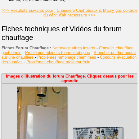
>>> Résultats suivants pour : Chaudière Chaffoteaux & Maury gaz contrôle
du débit d'air nécessaire >>>
Fiches techniques et Vidéos du forum
chauffage
Fiches Forum Chauffage :
Nettoyage vitres inserts
-
Conseils chauffage
géothermie
-
Problèmes robinets thermostatiques
-
Brancher un thermostat
sur une chaudière
-
Problèmes ramonage cheminées
-
Conduits évacuation
des fumées
-
Problèmes chauffage radiateur froid
Images d'illustration du forum Chauffage. Cliquez dessus pour les
agrandir.