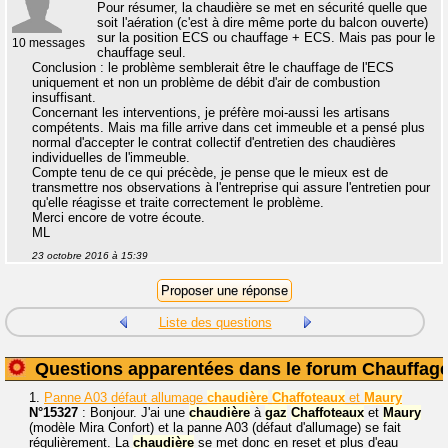
Pour résumer, la chaudière se met en sécurité quelle que
soit l'aération (c'est à dire même porte du balcon ouverte)
sur la position ECS ou chauffage + ECS. Mais pas pour le
10 messages
chauffage seul.
Conclusion : le problème semblerait être le chauffage de l'ECS
uniquement et non un problème de débit d'air de combustion
insuffisant.
Concernant les interventions, je préfère moi-aussi les artisans
compétents. Mais ma fille arrive dans cet immeuble et a pensé plus
normal d'accepter le contrat collectif d'entretien des chaudières
individuelles de l'immeuble.
Compte tenu de ce qui précède, je pense que le mieux est de
transmettre nos observations à l'entreprise qui assure l'entretien pour
qu'elle réagisse et traite correctement le problème.
Merci encore de votre écoute.
ML
23 octobre 2016 à 15:39
Liste des questions
Questions apparentées dans le forum Chauffag
1.
Panne A03 défaut allumage
chaudière
Chaffoteaux
et
Maury
N°15327
: Bonjour. J'ai une
chaudière
à
gaz
Chaffoteaux
et
Maury
(modèle Mira Confort) et la panne A03 (défaut d'allumage) se fait
régulièrement. La
chaudière
se met donc en reset et plus d'eau