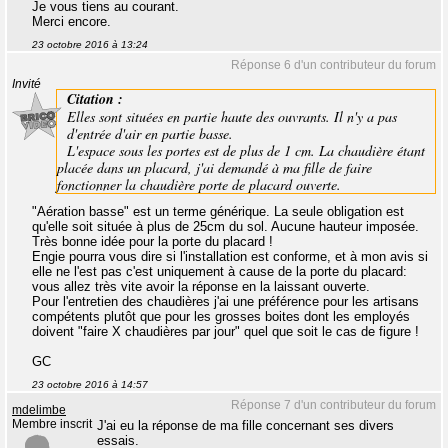
Je vous tiens au courant.
Merci encore.
23 octobre 2016 à 13:24
Réponse 6 d'un contributeur du forum
Invité
Citation :
Elles sont situées en partie haute des ouvrants. Il n'y a pas
d'entrée d'air en partie basse.
L'espace sous les portes est de plus de 1 cm. La chaudière étant
placée dans un placard, j'ai demandé à ma fille de faire
fonctionner la chaudière porte de placard ouverte.
"Aération basse" est un terme générique. La seule obligation est
qu'elle soit située à plus de 25cm du sol. Aucune hauteur imposée.
Très bonne idée pour la porte du placard !
Engie pourra vous dire si l'installation est conforme, et à mon avis si
elle ne l'est pas c'est uniquement à cause de la porte du placard:
vous allez très vite avoir la réponse en la laissant ouverte.
Pour l'entretien des chaudières j'ai une préférence pour les artisans
compétents plutôt que pour les grosses boites dont les employés
doivent "faire X chaudières par jour" quel que soit le cas de figure !
GC
23 octobre 2016 à 14:57
Réponse 7 d'un contributeur du forum
mdelimbe
Membre inscrit
J'ai eu la réponse de ma fille concernant ses divers
essais.