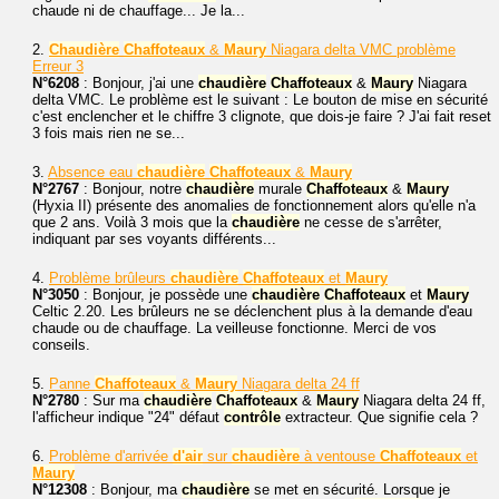
chaude ni de chauffage... Je la...
2.
Chaudière
Chaffoteaux
&
Maury
Niagara delta VMC problème
Erreur 3
N°6208
: Bonjour, j'ai une
chaudière
Chaffoteaux
&
Maury
Niagara
delta VMC. Le problème est le suivant : Le bouton de mise en sécurité
c'est enclencher et le chiffre 3 clignote, que dois-je faire ? J'ai fait reset
3 fois mais rien ne se...
3.
Absence eau
chaudière
Chaffoteaux
&
Maury
N°2767
: Bonjour, notre
chaudière
murale
Chaffoteaux
&
Maury
(Hyxia II) présente des anomalies de fonctionnement alors qu'elle n'a
que 2 ans. Voilà 3 mois que la
chaudière
ne cesse de s'arrêter,
indiquant par ses voyants différents...
4.
Problème brûleurs
chaudière
Chaffoteaux
et
Maury
N°3050
: Bonjour, je possède une
chaudière
Chaffoteaux
et
Maury
Celtic 2.20. Les brûleurs ne se déclenchent plus à la demande d'eau
chaude ou de chauffage. La veilleuse fonctionne. Merci de vos
conseils.
5.
Panne
Chaffoteaux
&
Maury
Niagara delta 24 ff
N°2780
: Sur ma
chaudière
Chaffoteaux
&
Maury
Niagara delta 24 ff,
l'afficheur indique "24" défaut
contrôle
extracteur. Que signifie cela ?
6.
Problème d'arrivée
d'air
sur
chaudière
à ventouse
Chaffoteaux
et
Maury
N°12308
: Bonjour, ma
chaudière
se met en sécurité. Lorsque je