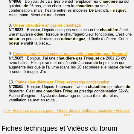
N°4068
: Bonjour, Je vais très bientôt remplacer ma
chaudière
au sol
qui date
de
25 ans, mon choix sera la
chaudière
au sol à
condensation, mais j'hésite entre les modèles
De
Dietrich,
Frisquet
,
Viessmann. Merci
de
me donner...
8.
Odeur
chaudière
en cas
de
chauffage
N°19823
: Bonjour, Depuis quelques semaines notre
chaudière
émet
une mauvaise
odeur
lorsque le chauffage/brûleur fonctionne. C'est une
odeur
un peu acide mais pas
odeur
de
gaz
, difficile à décrire. Cette
odeur
envahit la pièce...
9.
Pression trop élevée qui met en sécurité
chaudière
gaz
Frisquet
N°15685
: Bonjour. J'ai une
chaudière
gaz
Frisquet
de
2001 23 kW
avec ballon. Elle qui se met en sécurité à cause
de
la pression qui
augmente dès que je l'allume (dans les 20 secondes elle passe
de
vert
à sécurité rouge). J'ai...
10.
Panne
chaudière
gaz
Frisquet
prestige condensation
N°20565
: Bonjour, Depuis 1 semaine, j'ai ma
chaudière
qui refuse
de
démarrer. C'est une
chaudière
Frisquet
prestige condensation 32kW.
Panne d'origine : - Cycle
de
démarrage se lance (bruit
de
relais,
ventilation se met en route...
>>> Résultats suivants pour : Odeur de gaz brûlé sur chaudière Frisquet
>>>
Fiches techniques et Vidéos du forum