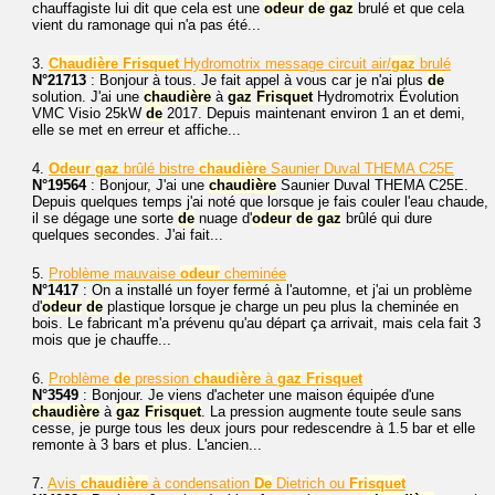
chauffagiste lui dit que cela est une
odeur
de
gaz
brulé et que cela
vient du ramonage qui n'a pas été...
3.
Chaudière
Frisquet
Hydromotrix message circuit air/
gaz
brulé
N°21713
: Bonjour à tous. Je fait appel à vous car je n'ai plus
de
solution. J'ai une
chaudière
à
gaz
Frisquet
Hydromotrix Évolution
VMC Visio 25kW
de
2017. Depuis maintenant environ 1 an et demi,
elle se met en erreur et affiche...
4.
Odeur
gaz
brûlé bistre
chaudière
Saunier Duval THEMA C25E
N°19564
: Bonjour, J'ai une
chaudière
Saunier Duval THEMA C25E.
Depuis quelques temps j'ai noté que lorsque je fais couler l'eau chaude,
il se dégage une sorte
de
nuage d'
odeur
de
gaz
brûlé qui dure
quelques secondes. J'ai fait...
5.
Problème mauvaise
odeur
cheminée
N°1417
: On a installé un foyer fermé à l'automne, et j'ai un problème
d'
odeur
de
plastique lorsque je charge un peu plus la cheminée en
bois. Le fabricant m'a prévenu qu'au départ ça arrivait, mais cela fait 3
mois que je chauffe...
6.
Problème
de
pression
chaudière
à
gaz
Frisquet
N°3549
: Bonjour. Je viens d'acheter une maison équipée d'une
chaudière
à
gaz
Frisquet
. La pression augmente toute seule sans
cesse, je purge tous les deux jours pour redescendre à 1.5 bar et elle
remonte à 3 bars et plus. L'ancien...
7.
Avis
chaudière
à condensation
De
Dietrich ou
Frisquet