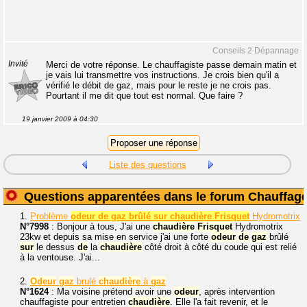
Conseils 2 Dépannage
Invité
Merci de votre réponse. Le chauffagiste passe demain matin et
je vais lui transmettre vos instructions. Je crois bien qu'il a
vérifié le débit de gaz, mais pour le reste je ne crois pas.
Pourtant il me dit que tout est normal. Que faire ?
19 janvier 2009 à 04:30
Liste des questions
Questions apparentées dans le forum Chauffag
1.
Problème
odeur de gaz brûlé sur chaudière Frisquet
Hydromotrix
N°7998
: Bonjour à tous, J'ai une
chaudière
Frisquet
Hydromotrix
23kw et depuis sa mise en service j'ai une forte
odeur
de
gaz
brûlé
sur
le dessus
de
la
chaudière
côté droit à côté du coude qui est relié
à la ventouse. J'ai...
2.
Odeur
gaz
brulé
chaudière
à
gaz
N°1624
: Ma voisine prétend avoir une
odeur
, après intervention
chauffagiste pour entretien
chaudière
. Elle l'a fait revenir, et le