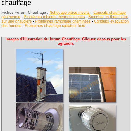
chauffage
Fiches Forum Chauffage :
Nettoyage vitres inserts
-
Conseils chauffage
géothermie
-
Problèmes robinets thermostatiques
-
Brancher un thermostat
sur une chaudière
-
Problèmes ramonage cheminées
-
Conduits évacuation
des fumées
-
Problèmes chauffage radiateur froid
Images d'illustration du forum Chauffage. Cliquez dessus pour les
agrandir.