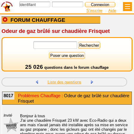
S'inscrire
Aide
FORUM CHAUFFAGE
Odeur de gaz brûlé sur chaudière Frisquet
25 026
questions dans le
forum chauffage
Liste des questions
8017
Problèmes Chauffage :
Odeur de gaz brûlé sur chaudière
Frisquet
Invité
Bonjour à tous
J'ai une chaudière Frisquet 23 kW avec Eco-Radio qui a deux
ans mais n'avait jamais été installée après sa mise en service
au gaz propane ; donc les gicleurs gaz ont été changés par le
plombier mais nous avons une odeur de gaz brûlé au-dessus