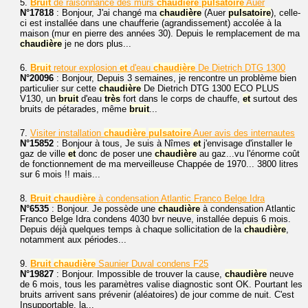
5.
Bruit
de raisonnance des murs
chaudière
pulsatoire
Auer
N°17818
: Bonjour, J'ai changé ma
chaudière
(Auer
pulsatoire
), celle-
ci est installée dans une chaufferie (agrandissement) accolée à la
maison (mur en pierre des années 30). Depuis le remplacement de ma
chaudière
je ne dors plus...
6.
Bruit
retour explosion
et
d'eau
chaudière
De Dietrich DTG 1300
N°20096
: Bonjour, Depuis 3 semaines, je rencontre un problème bien
particulier sur cette
chaudière
De Dietrich DTG 1300 ECO PLUS
V130, un
bruit
d'eau
très
fort dans le corps de chauffe,
et
surtout des
bruits de pétarades, même
bruit
...
7.
Visiter installation
chaudière
pulsatoire
Auer avis des internautes
N°15852
: Bonjour à tous, Je suis à Nîmes
et
j'envisage d'installer le
gaz de ville
et
donc de poser une
chaudière
au gaz...vu l'énorme coût
de fonctionnement de ma merveilleuse Chappée de 1970... 3800 litres
sur 6 mois !! mais...
8.
Bruit
chaudière
à condensation Atlantic Franco Belge Idra
N°6535
: Bonjour. Je possède une
chaudière
à condensation Atlantic
Franco Belge Idra condens 4030 bvr neuve, installée depuis 6 mois.
Depuis déjà quelques temps à chaque sollicitation de la
chaudière
,
notamment aux périodes...
9.
Bruit
chaudière
Saunier Duval condens F25
N°19827
: Bonjour. Impossible de trouver la cause,
chaudière
neuve
de 6 mois, tous les paramètres valise diagnostic sont OK. Pourtant les
bruits arrivent sans prévenir (aléatoires) de jour comme de nuit. C'est
Insupportable, la...