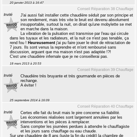
20 janvier 2013 à 16:47
Conseil Réparation 38 Chauffage
Invité
J'ai aussi fait installer cette chaudière séduit par son principe et
son rendement, mais très vite le bruit est devenu absolument
insupportable, surtout la nuit, on dirait qu'une mobylette se met
en marche dans la maison.
La vibration de la pulsation est transmise par l'eau qui circule
dans les tuyaux et les radiateurs, et la nuit ce n'est pas tenable, ça
rend fou !
Heureusement
j'ai pu faire jouer le droit de rétractation de
7 jours. Ils sont venus la reprendre et m'ont remboursé sans
discussion, arguant que ma maison n'est pas adaptée !?!
C'est une chaudière infernale que je ne conseillerai pas.
18 mars 2013 à 20:53
Conseil Réparation 39 Chauffage
Invité
Chaudière très bruyante et très gourmande en pièces de
rechange.
A éviter !
25 septembre 2014 à 16:09
Conseil Réparation 40 Chauffage
Invité
Certes elle fait du bruit mais le pire concerne sa fiabilité.
Les économies réalisées sont largement annulées par les
interventions et les pièces à remplacer.
Sans compter les journées perdues à attendre le chauffagiste
et les jours sans chauffage ou eau chaude.
Sur une chaudière de 8 ans (juste la fin du crédit) la chambre de