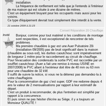
installation.
La fréquence de ronflement est telle que je l'entends à l'intérieur
de ma maison qui est située à une dizaine de mètres.
C'est un équipement bruyant pour les occupants mais aussi pour les
voisins.
Ce type d'équipement devrait tout simplement être interdit à la vente.
21 octobre 2009 à 21:23
Conseil Réparation 20 Chauffage
Invité
Bonjour, comme pour tout matériel si les conditions de montage
sont respectées, il est exceptionnel de rencontrer de tels
problèmes.
Ma première chaudière à gaz est une Auer Pulsatoire 20i
(installation 09/2005) pas de bruit significatif dans la maison
(chaudière au sous-sol), les durites caoutchouc sont impérativement
de longueur 1 mètre pour le raccordement au circuit de chauffage.
Pour l'évacuation des condensats la sortie PVC est raccordée par un
soufflet caoutchouc (Auer a fait une remise à niveau USINE en
2007/2008) le PVC allant à l'extérieur doit être de 40 mm ou 63 mm
pour une chaudière de 32 kW.
Il suffit de suivre la notice, si vous ne la détenez pas demandez-la à
votre chauffagiste.
Pour la consommation de gaz c'est super, GDF me redonne depuis 4
ans la valeur de 2 mensualisations par rapport à leur estimatif de
départ.
C'est un produit à recommander, de plus l'entretien est simplifié par
rapport à la concurrence.
Et puis sinon ne pas hésiter d'écrire au Siège, il y a toujours un
Monsieur QUALITE !