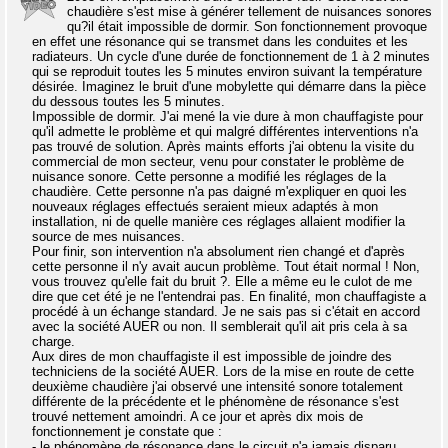
chaudière s'est mise à générer tellement de nuisances sonores
qu?il était impossible de dormir. Son fonctionnement provoque
en effet une résonance qui se transmet dans les conduites et les
radiateurs. Un cycle d'une durée de fonctionnement de 1 à 2 minutes
qui se reproduit toutes les 5 minutes environ suivant la température
désirée. Imaginez le bruit d'une mobylette qui démarre dans la pièce
du dessous toutes les 5 minutes.
Impossible de dormir. J'ai mené la vie dure à mon chauffagiste pour
qu'il admette le problème et qui malgré différentes interventions n'a
pas trouvé de solution. Après maints efforts j'ai obtenu la visite du
commercial de mon secteur, venu pour constater le problème de
nuisance sonore. Cette personne a modifié les réglages de la
chaudière. Cette personne n'a pas daigné m'expliquer en quoi les
nouveaux réglages effectués seraient mieux adaptés à mon
installation, ni de quelle manière ces réglages allaient modifier la
source de mes nuisances.
Pour finir, son intervention n'a absolument rien changé et d'après
cette personne il n'y avait aucun problème. Tout était normal ! Non,
vous trouvez qu'elle fait du bruit ?. Elle a même eu le culot de me
dire que cet été je ne l'entendrai pas. En finalité, mon chauffagiste a
procédé à un échange standard. Je ne sais pas si c'était en accord
avec la société AUER ou non. Il semblerait qu'il ait pris cela à sa
charge.
Aux dires de mon chauffagiste il est impossible de joindre des
techniciens de la société AUER. Lors de la mise en route de cette
deuxième chaudière j'ai observé une intensité sonore totalement
différente de la précédente et le phénomène de résonance s'est
trouvé nettement amoindri. A ce jour et après dix mois de
fonctionnement je constate que :
- le phénomène de résonance dans le circuit n'a jamais disparu