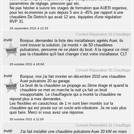
paramètres de réglage, pression gaz etc.
Ne pas hésiter à suivre les stages de formation que AUER organise,
pour les économies je suis depuis 5 ans à -45% par rapport à une
chaudière De Dietrich qui avait 12 ans, équipées d'une régulation
RVP 31.
24 septembre 2011 à 12:33
Conseil Réparation 29 Chauffage
Invité
Bonjour, demandez la liste des installateurs agréés Auer, ils
vont trouver la solution, j'ai monté + de 50 chaudières
pulsatoires, personne ne se plaint du bruit. A la rigueur ce n'est
pas la chaudière qu'il faut changer c'est votre installateur. CLT
26 octobre 2011 à 18:04
Conseil Réparation 30 Chauffage
Invité
Bonjour, moi j'ai fait monter en décembre 2010 une chaudière
Auer pulsatoire 20 au garage.
Le bruit de la chaudière se propage au 2ème étage et quand la
chaudière se met en marche la nuit ça fait un bruit
insupportable. Le chauffagiste qui a monté la chaudière ne
répond plus à mes demandes.
Les flexibles en caoutchouc de 1 m sont bien montés sur la
chaudière qui est posée sur un socle anti-vibratoire. Je ne sais plus
quoi faire. Merci si vous avez une réponse.
30 octobre 2011 à 11:09
Conseil Réparation 31 Chauffage
Invité
J'ai fait installer une chaudière pulsatoire Auer 20 kW en mars