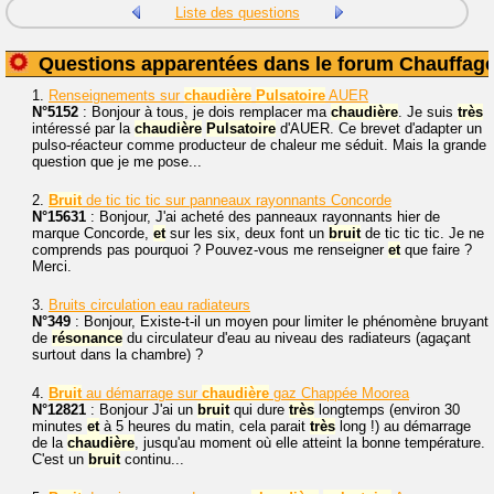
Liste des questions
Questions apparentées dans le forum Chauffag
1.
Renseignements sur
chaudière
Pulsatoire
AUER
N°5152
: Bonjour à tous, je dois remplacer ma
chaudière
. Je suis
très
intéressé par la
chaudière
Pulsatoire
d'AUER. Ce brevet d'adapter un
pulso-réacteur comme producteur de chaleur me séduit. Mais la grande
question que je me pose...
2.
Bruit
de tic tic tic sur panneaux rayonnants Concorde
N°15631
: Bonjour, J'ai acheté des panneaux rayonnants hier de
marque Concorde,
et
sur les six, deux font un
bruit
de tic tic tic. Je ne
comprends pas pourquoi ? Pouvez-vous me renseigner
et
que faire ?
Merci.
3.
Bruits circulation eau radiateurs
N°349
: Bonjour, Existe-t-il un moyen pour limiter le phénomène bruyant
de
résonance
du circulateur d'eau au niveau des radiateurs (agaçant
surtout dans la chambre) ?
4.
Bruit
au démarrage sur
chaudière
gaz Chappée Moorea
N°12821
: Bonjour J'ai un
bruit
qui dure
très
longtemps (environ 30
minutes
et
à 5 heures du matin, cela parait
très
long !) au démarrage
de la
chaudière
, jusqu'au moment où elle atteint la bonne température.
C'est un
bruit
continu...