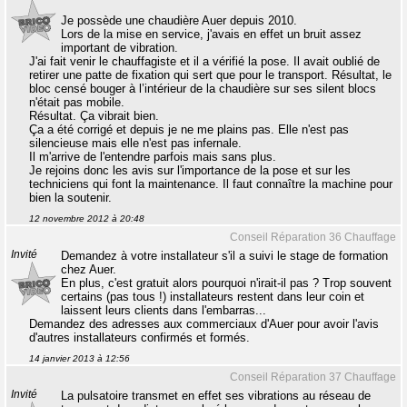
Je possède une chaudière Auer depuis 2010.
Lors de la mise en service, j'avais en effet un bruit assez
important de vibration.
J'ai fait venir le chauffagiste et il a vérifié la pose. Il avait oublié de
retirer une patte de fixation qui sert que pour le transport. Résultat, le
bloc censé bouger à l’intérieur de la chaudière sur ses silent blocs
n'était pas mobile.
Résultat. Ça vibrait bien.
Ça a été corrigé et depuis je ne me plains pas. Elle n'est pas
silencieuse mais elle n'est pas infernale.
Il m'arrive de l'entendre parfois mais sans plus.
Je rejoins donc les avis sur l'importance de la pose et sur les
techniciens qui font la maintenance. Il faut connaître la machine pour
bien la soutenir.
12 novembre 2012 à 20:48
Conseil Réparation 36 Chauffage
Invité
Demandez à votre installateur s'il a suivi le stage de formation
chez Auer.
En plus, c'est gratuit alors pourquoi n'irait-il pas ? Trop souvent
certains (pas tous !) installateurs restent dans leur coin et
laissent leurs clients dans l'embarras...
Demandez des adresses aux commerciaux d'Auer pour avoir l'avis
d'autres installateurs confirmés et formés.
14 janvier 2013 à 12:56
Conseil Réparation 37 Chauffage
Invité
La pulsatoire transmet en effet ses vibrations au réseau de