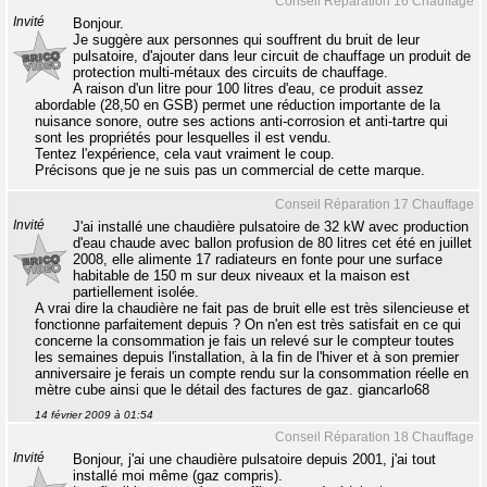
Conseil Réparation 16 Chauffage
Invité
Bonjour.
Je suggère aux personnes qui souffrent du bruit de leur
pulsatoire, d'ajouter dans leur circuit de chauffage un produit de
protection multi-métaux des circuits de chauffage.
A raison d'un litre pour 100 litres d'eau, ce produit assez
abordable (28,50 en GSB) permet une réduction importante de la
nuisance sonore, outre ses actions anti-corrosion et anti-tartre qui
sont les propriétés pour lesquelles il est vendu.
Tentez l'expérience, cela vaut vraiment le coup.
Précisons que je ne suis pas un commercial de cette marque.
Conseil Réparation 17 Chauffage
Invité
J'ai installé une chaudière pulsatoire de 32 kW avec production
d'eau chaude avec ballon profusion de 80 litres cet été en juillet
2008, elle alimente 17 radiateurs en fonte pour une surface
habitable de 150 m sur deux niveaux et la maison est
partiellement isolée.
A vrai dire la chaudière ne fait pas de bruit elle est très silencieuse et
fonctionne parfaitement depuis ? On n'en est très satisfait en ce qui
concerne la consommation je fais un relevé sur le compteur toutes
les semaines depuis l'installation, à la fin de l'hiver et à son premier
anniversaire je ferais un compte rendu sur la consommation réelle en
mètre cube ainsi que le détail des factures de gaz. giancarlo68
14 février 2009 à 01:54
Conseil Réparation 18 Chauffage
Invité
Bonjour, j'ai une chaudière pulsatoire depuis 2001, j'ai tout
installé moi même (gaz compris).