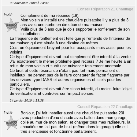
03 novembre 2009 à 23:32
Conseil Réparation 21 Chauffage
Invité
Complément de ma réponse (19).
Mon voisin a installé une chaudière pulsatoire il y a plus de 3
ans avec une sortie en direction de ma maison.
Voilà plus de 3 ans que je dois supporter le ronflement de son
installation.
La fréquence de ronflement est telle que je l'entends de l'intérieur de
ma maison qui est située à une dizaine de mètres.
C'est un équipement bruyant pour les occupants mais aussi pour les
voisins.
Ce type d'équipement devrait tout simplement être interdit à la vente.
J'ai exactement le même problème quel recours ? Je me heurte à un
refus de mon voisin et subit une nuisance totalement anormale.
Ce bruit et cette résonance n'étant pas fort mais permanent et
insidieux, ne permet pas de le faire constater de façon flagrante par
les services type DASS et autres organismes officiels pour les
particuliers.
Ce type d'équipement devrait être sinon interdit, du moins faire l'objet
de vérifications et contrôles sur l'impact sonore.
24 janvier 2010 à 13:38
Conseil Réparation 22 Chauffage
Invité
Bonjour, j'ai fait installer aussi une chaudière pulsatoire 20i
avec production d'eau chaude avec ballon dans mon garage,
collé au mur de mon salon, et changer tous mes radiateurs. la
chaudière ne fait pas de bruit (même dans le garage) elle est
très silencieuse et fonctionne parfaitement.