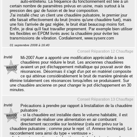
auto-entretenu. La fréquence du fonctionnement est liée à un
certain nombre de paramètres prévus en usine, mais surtout à la
pression des gaz de fusion et de leur composition.
J'ai installé chez un client une chaudière pulsatoire, le premier jour
elle faisait effectivement du bruit (moins qu'une chaudière fuel), mais
une fois l'arrivée de gaz réglée, le bruit était beaucoup moins fort.
Enfin, je dirai qu'il faut travailler proprement. Par exemple bien utiliser
les flexibles en EPDM livrés avec la chaudière pour éviter les
transmissions de vibration. Cordialement, www.sysenr.com
01 septembre 2008 à 16:40
Conseil Réparation 12 Chauffage
Invité
Mi-2007 Auer a apporté une modification appréciable à ses
chaudières pour réduire le bruit. Les anciennes chaudières
avaient un pot d'échappement métallique qui pouvait avoir des
résonances. Désormais il s'agit d'un pot en matériel composite
ce qui atténue considérablement le bruit de manière générale et
élimine totalement ces résonances lorsqu'elles se produisaient. Sur
une chaudière ancienne on peut changer le pot d'échappement en 30
minutes.
Conseil Réparation 13 Chauffage
Invité
Précautions à prendre par rapport à linstallation de la chaudière
pulsatoire :
- si la chaudière est installée dans le volume habitable, il est
impératif de réaliser une alimentation en air comburant
directement raccordée sur lextérieur (cela est prévu sur la
chaudière pulsatoire ; comme pour le rejet  cf. Annexe technique). Le
raccordement sera ainsi du type « ventouse » ;