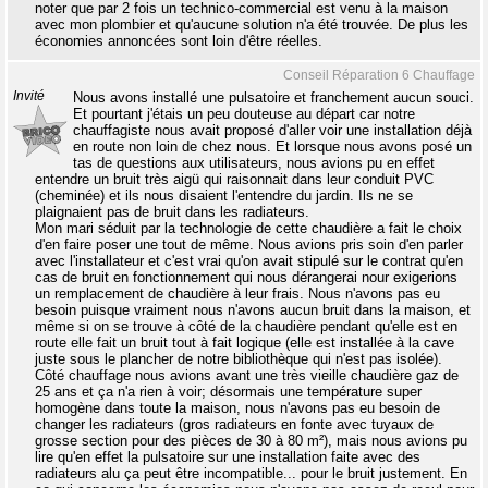
noter que par 2 fois un technico-commercial est venu à la maison
avec mon plombier et qu'aucune solution n'a été trouvée. De plus les
économies annoncées sont loin d'être réelles.
Conseil Réparation 6 Chauffage
Invité
Nous avons installé une pulsatoire et franchement aucun souci.
Et pourtant j'étais un peu douteuse au départ car notre
chauffagiste nous avait proposé d'aller voir une installation déjà
en route non loin de chez nous. Et lorsque nous avons posé un
tas de questions aux utilisateurs, nous avions pu en effet
entendre un bruit très aigü qui raisonnait dans leur conduit PVC
(cheminée) et ils nous disaient l'entendre du jardin. Ils ne se
plaignaient pas de bruit dans les radiateurs.
Mon mari séduit par la technologie de cette chaudière a fait le choix
d'en faire poser une tout de même. Nous avions pris soin d'en parler
avec l'installateur et c'est vrai qu'on avait stipulé sur le contrat qu'en
cas de bruit en fonctionnement qui nous dérangerai nour exigerions
un remplacement de chaudière à leur frais. Nous n'avons pas eu
besoin puisque vraiment nous n'avons aucun bruit dans la maison, et
même si on se trouve à côté de la chaudière pendant qu'elle est en
route elle fait un bruit tout à fait logique (elle est installée à la cave
juste sous le plancher de notre bibliothèque qui n'est pas isolée).
Côté chauffage nous avions avant une très vieille chaudière gaz de
25 ans et ça n'a rien à voir; désormais une température super
homogène dans toute la maison, nous n'avons pas eu besoin de
changer les radiateurs (gros radiateurs en fonte avec tuyaux de
grosse section pour des pièces de 30 à 80 m²), mais nous avions pu
lire qu'en effet la pulsatoire sur une installation faite avec des
radiateurs alu ça peut être incompatible... pour le bruit justement. En