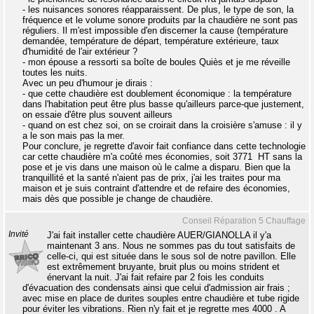
- les nuisances sonores réapparaissent. De plus, le type de son, la
fréquence et le volume sonore produits par la chaudière ne sont pas
réguliers. Il m'est impossible d'en discerner la cause (température
demandée, température de départ, température extérieure, taux
d'humidité de l'air extérieur ?
- mon épouse a ressorti sa boîte de boules Quiès et je me réveille
toutes les nuits.
Avec un peu d'humour je dirais :
- que cette chaudière est doublement économique : la température
dans l'habitation peut être plus basse qu'ailleurs parce-que justement,
on essaie d'être plus souvent ailleurs
- quand on est chez soi, on se croirait dans la croisière s'amuse : il y
a le son mais pas la mer.
Pour conclure, je regrette d'avoir fait confiance dans cette technologie
car cette chaudière m'a coûté mes économies, soit 3771  HT sans la
pose et je vis dans une maison où le calme a disparu. Bien que la
tranquillité et la santé n'aient pas de prix, j'ai les traites pour ma
maison et je suis contraint d'attendre et de refaire des économies,
mais dès que possible je change de chaudière.
Conseil Réparation 5 Chauffage
Invité
J'ai fait installer cette chaudière AUER/GIANOLLA il y'a
maintenant 3 ans. Nous ne sommes pas du tout satisfaits de
celle-ci, qui est située dans le sous sol de notre pavillon. Elle
est extrêmement bruyante, bruit plus ou moins strident et
énervant la nuit. J'ai fait refaire par 2 fois les conduits
d'évacuation des condensats ainsi que celui d'admission air frais ;
avec mise en place de durites souples entre chaudière et tube rigide
pour éviter les vibrations. Rien n'y fait et je regrette mes 4000 . A