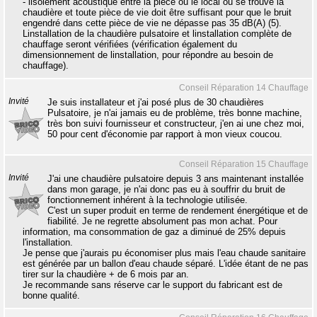
- lisolement acoustique entre la pièce ou le local où se trouve la
chaudière et toute pièce de vie doit être suffisant pour que le bruit
engendré dans cette pièce de vie ne dépasse pas 35 dB(A) (5).
Linstallation de la chaudière pulsatoire et linstallation complète de
chauffage seront vérifiées (vérification également du
dimensionnement de linstallation, pour répondre au besoin de
chauffage).
Conseil Réparation 14 Chauffage
Invité
Je suis installateur et j'ai posé plus de 30 chaudières
Pulsatoire, je n'ai jamais eu de problème, très bonne machine,
très bon suivi fournisseur et constructeur, j'en ai une chez moi,
50 pour cent d'économie par rapport à mon vieux coucou.
Conseil Réparation 15 Chauffage
Invité
J'ai une chaudière pulsatoire depuis 3 ans maintenant installée
dans mon garage, je n'ai donc pas eu à souffrir du bruit de
fonctionnement inhérent à la technologie utilisée.
C'est un super produit en terme de rendement énergétique et de
fiabilité. Je ne regrette absolument pas mon achat. Pour
information, ma consommation de gaz a diminué de 25% depuis
l'installation.
Je pense que j'aurais pu économiser plus mais l'eau chaude sanitaire
est générée par un ballon d'eau chaude séparé. L'idée étant de ne pas
tirer sur la chaudière + de 6 mois par an.
Je recommande sans réserve car le support du fabricant est de
bonne qualité.