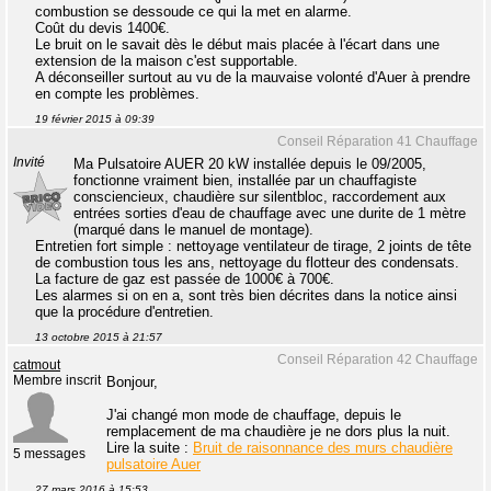
combustion se dessoude ce qui la met en alarme.
Coût du devis 1400€.
Le bruit on le savait dès le début mais placée à l'écart dans une
extension de la maison c'est supportable.
A déconseiller surtout au vu de la mauvaise volonté d'Auer à prendre
en compte les problèmes.
19 février 2015 à 09:39
Conseil Réparation 41 Chauffage
Invité
Ma Pulsatoire AUER 20 kW installée depuis le 09/2005,
fonctionne vraiment bien, installée par un chauffagiste
consciencieux, chaudière sur silentbloc, raccordement aux
entrées sorties d'eau de chauffage avec une durite de 1 mètre
(marqué dans le manuel de montage).
Entretien fort simple : nettoyage ventilateur de tirage, 2 joints de tête
de combustion tous les ans, nettoyage du flotteur des condensats.
La facture de gaz est passée de 1000€ à 700€.
Les alarmes si on en a, sont très bien décrites dans la notice ainsi
que la procédure d'entretien.
13 octobre 2015 à 21:57
Conseil Réparation 42 Chauffage
catmout
Membre inscrit
Bonjour,
J'ai changé mon mode de chauffage, depuis le
remplacement de ma chaudière je ne dors plus la nuit.
Lire la suite :
Bruit de raisonnance des murs chaudière
5 messages
pulsatoire Auer
27 mars 2016 à 15:53