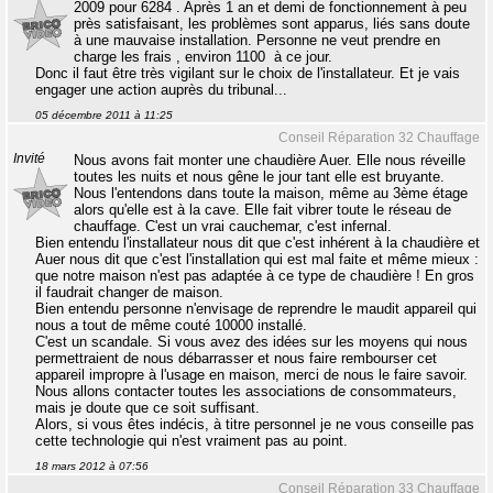
2009 pour 6284 . Après 1 an et demi de fonctionnement à peu
près satisfaisant, les problèmes sont apparus, liés sans doute
à une mauvaise installation. Personne ne veut prendre en
charge les frais , environ 1100  à ce jour.
Donc il faut être très vigilant sur le choix de l'installateur. Et je vais
engager une action auprès du tribunal...
05 décembre 2011 à 11:25
Conseil Réparation 32 Chauffage
Invité
Nous avons fait monter une chaudière Auer. Elle nous réveille
toutes les nuits et nous gêne le jour tant elle est bruyante.
Nous l'entendons dans toute la maison, même au 3ème étage
alors qu'elle est à la cave. Elle fait vibrer toute le réseau de
chauffage. C'est un vrai cauchemar, c'est infernal.
Bien entendu l'installateur nous dit que c'est inhérent à la chaudière et
Auer nous dit que c'est l'installation qui est mal faite et même mieux :
que notre maison n'est pas adaptée à ce type de chaudière ! En gros
il faudrait changer de maison.
Bien entendu personne n'envisage de reprendre le maudit appareil qui
nous a tout de même couté 10000 installé.
C'est un scandale. Si vous avez des idées sur les moyens qui nous
permettraient de nous débarrasser et nous faire rembourser cet
appareil impropre à l'usage en maison, merci de nous le faire savoir.
Nous allons contacter toutes les associations de consommateurs,
mais je doute que ce soit suffisant.
Alors, si vous êtes indécis, à titre personnel je ne vous conseille pas
cette technologie qui n'est vraiment pas au point.
18 mars 2012 à 07:56
Conseil Réparation 33 Chauffage