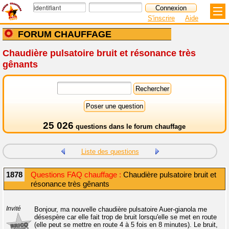
S'inscrire
Aide
FORUM CHAUFFAGE
Chaudière pulsatoire bruit et résonance très
gênants
25 026
questions dans le
forum chauffage
Liste des questions
1878
Questions FAQ chauffage :
Chaudière pulsatoire bruit et
résonance très gênants
Invité
Bonjour, ma nouvelle chaudière pulsatoire Auer-gianola me
désespère car elle fait trop de bruit lorsqu'elle se met en route
(elle peut se mettre en route 4 à 5 fois en 8 minutes). Le bruit,