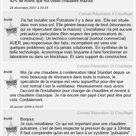
40% de moins que ma vieille chaudière mazout.
28 décembre 2007 à 03:25
Conseil Réparation 9 Chauffage
Invité
J'ai fait installer une Pulsatoire il y a deux ans. Elle est située
dans mon sous-sol. Elle génère beaucoup de bruit (résonances
qui se répercutent dans la maison). L'installateur n'a prit aucune
précaution particulière (Non respect des préconisations du
constructeur). Un technico commercial (surtout commercial)
AUER, peu respectueux des faits, incompétent est venu voir
quelques problèmes qu'il n'a jamais solutionnés. En synthèse de la
belle technologie, économique mais bruyante à faire fonctionner en
laboratoire ou dans un blockhaus. Et sans support du constructeur.
Conseil Réparation 10 Chauffage
Invité
Moi j'ai une chaudière à condensation Idéal Standart depuis un
mois beaucoup de résonance dans toute la maison, le
spécialiste de la marque est venu aujourd'hui pour dire que
c'est normal c'est le ventilateur. Heureusement nous avons
l'accord de l'installateur pour changer de chaudière et revenir à
une chaudière classique. Je n'ai encore rien payé c'est peut être pour
cela. Cordialement.
30 janvier 2008 à 03:07
Conseil Réparation 11 Chauffage
Invité
Bonjour,
Je suis installateur. Ce qui est important pour une chaudière
pulsatoire, c'est de bien respecter la pression du gaz à 10mbar.
Il faut comprendre qu'on est en face à un système "pulsatoire"