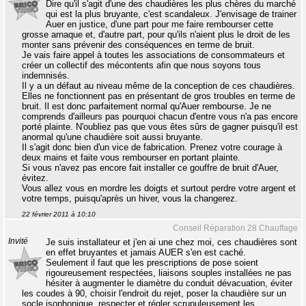
Dire qu'il s'agit d'une des chaudières les plus chères du marché
qui est la plus bruyante, c'est scandaleux. J'envisage de trainer
Auer en justice, d'une part pour me faire rembourser cette
grosse arnaque et, d'autre part, pour qu'ils n'aient plus le droit de les
monter sans prévenir des conséquences en terme de bruit.
Je vais faire appel à toutes les associations de consommateurs et
créer un collectif des mécontents afin que nous soyons tous
indemnisés.
Il y a un défaut au niveau même de la conception de ces chaudières.
Elles ne fonctionnent pas en présentant de gros troubles en terme de
bruit. Il est donc parfaitement normal qu'Auer rembourse. Je ne
comprends d'ailleurs pas pourquoi chacun d'entre vous n'a pas encore
porté plainte. N'oubliez pas que vous êtes sûrs de gagner puisqu'il est
anormal qu'une chaudière soit aussi bruyante.
Il s'agit donc bien d'un vice de fabrication. Prenez votre courage à
deux mains et faite vous rembourser en portant plainte.
Si vous n'avez pas encore fait installer ce gouffre de bruit d'Auer,
évitez.
Vous allez vous en mordre les doigts et surtout perdre votre argent et
votre temps, puisqu'après un hiver, vous la changerez.
22 février 2011 à 10:10
Conseil Réparation 28 Chauffage
Invité
Je suis installateur et j'en ai une chez moi, ces chaudières sont
en effet bruyantes et jamais AUER s'en est caché.
Seulement il faut que les prescriptions de pose soient
rigoureusement respectées, liaisons souples installées ne pas
hésiter à augmenter le diamètre du conduit dévacuation, éviter
les coudes à 90, choisir l'endroit du rejet, poser la chaudière sur un
socle isophonique, respecter et régler scrupuleusement les