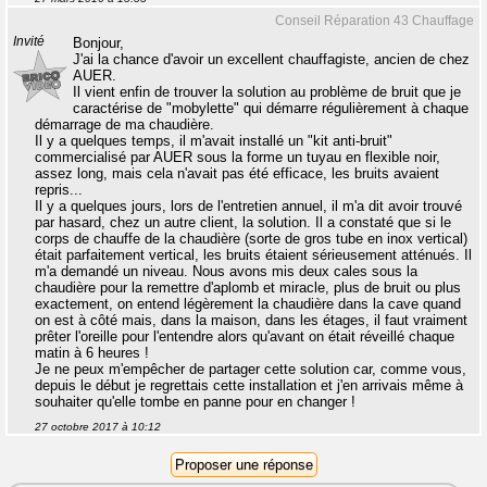
Conseil Réparation 43 Chauffage
Invité
Bonjour,
J'ai la chance d'avoir un excellent chauffagiste, ancien de chez
AUER.
Il vient enfin de trouver la solution au problème de bruit que je
caractérise de "mobylette" qui démarre régulièrement à chaque
démarrage de ma chaudière.
Il y a quelques temps, il m'avait installé un "kit anti-bruit"
commercialisé par AUER sous la forme un tuyau en flexible noir,
assez long, mais cela n'avait pas été efficace, les bruits avaient
repris...
Il y a quelques jours, lors de l'entretien annuel, il m'a dit avoir trouvé
par hasard, chez un autre client, la solution. Il a constaté que si le
corps de chauffe de la chaudière (sorte de gros tube en inox vertical)
était parfaitement vertical, les bruits étaient sérieusement atténués. Il
m'a demandé un niveau. Nous avons mis deux cales sous la
chaudière pour la remettre d'aplomb et miracle, plus de bruit ou plus
exactement, on entend légèrement la chaudière dans la cave quand
on est à côté mais, dans la maison, dans les étages, il faut vraiment
prêter l'oreille pour l'entendre alors qu'avant on était réveillé chaque
matin à 6 heures !
Je ne peux m'empêcher de partager cette solution car, comme vous,
depuis le début je regrettais cette installation et j'en arrivais même à
souhaiter qu'elle tombe en panne pour en changer !
27 octobre 2017 à 10:12