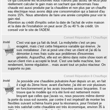
ce qui concerne les économies nous n'avons pas assez de recul pour
réellement calculer le gain mais en sachant que désormais l'eau
chaude est aussi produite par la chaudière et non plus par un chauffe
eau électrique nous avons déjà une consommation qui a baissé d'au
moins 15%. Nous attendons de faire une année complète pour voir le
gain réel.
Attention au crédit d'impôts selon la date de l'achat de votre maison
et la date de l'installation on peut avoir 25 ou 40 % de crédit. Un
conseil voir le site de l'ADEM.
Conseil Réparation 7 Chauffage
Invité
C'est vrai que ça fait du bruit. La mobylette c'est un peu
exagéré, mais c'est cette fréquence variable qui énerve. Je
suis installateur. J'en ai posé une chez un client et j'ai dû la
démonter à mes frais suite aux problèmes d'insomnies
générés. Aujourd'hui, elle est en démo dans notre show room et
aucun client n'en a accepté le bruit. C'est une belle machine, bon
rendement, bonne régulation... mais avant tout un pulso réacteur. On
supporte ou pas.
Conseil Réparation 8 Chauffage
Invité
Je possède une chaudière pulsatoire Auer depuis un an, en fait
il s'agit du 2ème hiver, avant d'acheter, j'ai été en voir plusieurs
en fonctionnement je les avais trouvées assez bruyantes. Il se
trouve que le modèle qui m'a été livré est nettement moins
bruyant que celles que j'avais vu, nous pouvons même dormir
la porte du sous-sol ouverte, par contre il est impératif de monter les
flexibles suivant schéma fourni pour la résonance, pour l'instant je
suis très satisfait cette chaudière est très économique, environ 35 à