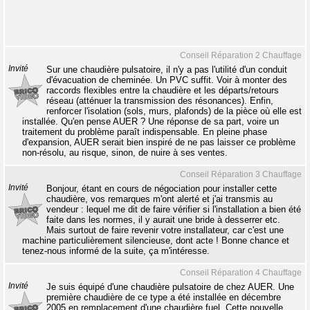
Conseil Réparation 2 Chauffage
Invité
Sur une chaudière pulsatoire, il n'y a pas l'utilité d'un conduit
d'évacuation de cheminée. Un PVC suffit. Voir à monter des
raccords flexibles entre la chaudière et les départs/retours
réseau (atténuer la transmission des résonances). Enfin,
renforcer l'isolation (sols, murs, plafonds) de la pièce où elle est
installée. Qu'en pense AUER ? Une réponse de sa part, voire un
traitement du problème paraît indispensable. En pleine phase
d'expansion, AUER serait bien inspiré de ne pas laisser ce problème
non-résolu, au risque, sinon, de nuire à ses ventes.
Conseil Réparation 3 Chauffage
Invité
Bonjour, étant en cours de négociation pour installer cette
chaudière, vos remarques m'ont alerté et j'ai transmis au
vendeur : lequel me dit de faire vérifier si l'installation a bien été
faite dans les normes, il y aurait une bride à desserrer etc.
Mais surtout de faire revenir votre installateur, car c'est une
machine particulièrement silencieuse, dont acte ! Bonne chance et
tenez-nous informé de la suite, ça m'intéresse.
Conseil Réparation 4 Chauffage
Invité
Je suis équipé d'une chaudière pulsatoire de chez AUER. Une
première chaudière de ce type a été installée en décembre
2005 en remplacement d'une chaudière fuel. Cette nouvelle