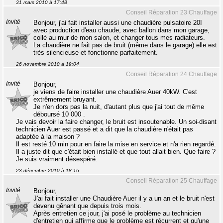
31 mars 2010 à 17:48
Conseil Réparation 23 Chauffage
Invité
Bonjour, j'ai fait installer aussi une chaudière pulsatoire 20I
avec production d'eau chaude, avec ballon dans mon garage,
collé au mur de mon salon, et changer tous mes radiateurs.
La chaudière ne fait pas de bruit (même dans le garage) elle est
très silencieuse et fonctionne parfaitement.
26 novembre 2010 à 19:04
Conseil Réparation 24 Chauffage
Invité
Bonjour,
je viens de faire installer une chaudière Auer 40kW. C'est
extrêmement bruyant.
Je n'en dors pas la nuit, d'autant plus que j'ai tout de même
déboursé 10 000 .
Je vais devoir la faire changer, le bruit est insoutenable. Un soi-disant
technicien Auer est passé et a dit que la chaudière n'était pas
adaptée à la maison ?
Il est resté 10 min pour en faire la mise en service et n'a rien regardé.
Il a juste dit que c'était bien installé et que tout allait bien. Que faire ?
Je suis vraiment désespéré.
23 décembre 2010 à 18:16
Conseil Réparation 25 Chauffage
Invité
Bonjour,
J'ai fait installer une Chaudière Auer il y a un an et le bruit n'est
devenu gênant que depuis trois mois.
Après entretien ce jour, j'ai posé le problème au technicien
d'entretien qui affirme que le problème est récurrent et qu'une