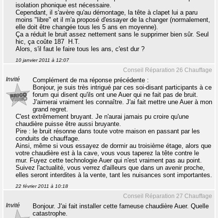
isolation phonique est nécessaire.
Cependant, il s'avère qu'au démontage, la tête à clapet lui a paru
moins "libre" et il m'a proposé d'essayer de la changer (normalement,
elle doit être changée tous les 5 ans en moyenne).
Ça a réduit le bruit assez nettement sans le supprimer bien sûr. Seul
hic, ça coûte 187  H.T.
Alors, s'il faut le faire tous les ans, c'est dur ?
10 janvier 2011 à 12:07
Conseil Réparation 26 Chauffage
Invité
Complément de ma réponse précédente :
Bonjour, je suis très intrigué par ces soi-disant participants à ce
forum qui disent qu'ils ont une Auer qui ne fait pas de bruit.
J'aimerai vraiment les connaître. J'ai fait mettre une Auer à mon
grand regret.
C'est extrêmement bruyant. Je n'aurai jamais pu croire qu'une
chaudière puisse être aussi bruyante.
Pire : le bruit résonne dans toute votre maison en passant par les
conduits de chauffage.
Ainsi, même si vous essayez de dormir au troisième étage, alors que
votre chaudière est à la cave, vous vous taperez la tête contre le
mur. Fuyez cette technologie Auer qui n'est vraiment pas au point.
Suivez l'actualité, vous verrez d'ailleurs que dans un avenir proche,
elles seront interdites à la vente, tant les nuisances sont importantes.
22 février 2011 à 10:18
Conseil Réparation 27 Chauffage
Invité
Bonjour. J'ai fait installer cette fameuse chaudière Auer. Quelle
catastrophe.