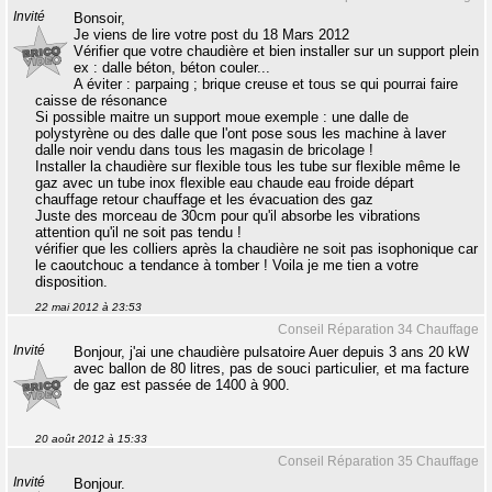
Invité
Bonsoir,
Je viens de lire votre post du 18 Mars 2012
Vérifier que votre chaudière et bien installer sur un support plein
ex : dalle béton, béton couler...
A éviter : parpaing ; brique creuse et tous se qui pourrai faire
caisse de résonance
Si possible maitre un support moue exemple : une dalle de
polystyrène ou des dalle que l'ont pose sous les machine à laver
dalle noir vendu dans tous les magasin de bricolage !
Installer la chaudière sur flexible tous les tube sur flexible même le
gaz avec un tube inox flexible eau chaude eau froide départ
chauffage retour chauffage et les évacuation des gaz
Juste des morceau de 30cm pour qu'il absorbe les vibrations
attention qu'il ne soit pas tendu !
vérifier que les colliers après la chaudière ne soit pas isophonique car
le caoutchouc a tendance à tomber ! Voila je me tien a votre
disposition.
22 mai 2012 à 23:53
Conseil Réparation 34 Chauffage
Invité
Bonjour, j'ai une chaudière pulsatoire Auer depuis 3 ans 20 kW
avec ballon de 80 litres, pas de souci particulier, et ma facture
de gaz est passée de 1400 à 900.
20 août 2012 à 15:33
Conseil Réparation 35 Chauffage
Invité
Bonjour.