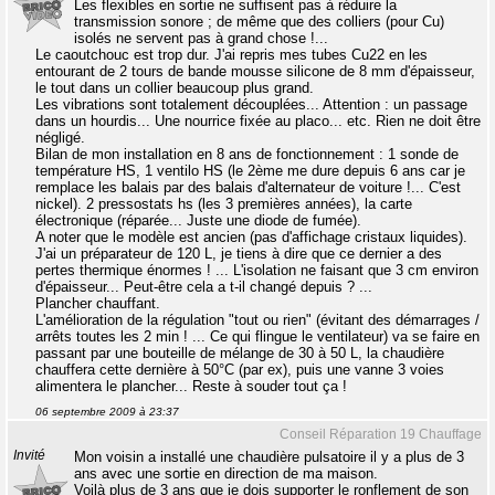
Les flexibles en sortie ne suffisent pas à réduire la
transmission sonore ; de même que des colliers (pour Cu)
isolés ne servent pas à grand chose !...
Le caoutchouc est trop dur. J'ai repris mes tubes Cu22 en les
entourant de 2 tours de bande mousse silicone de 8 mm d'épaisseur,
le tout dans un collier beaucoup plus grand.
Les vibrations sont totalement découplées... Attention : un passage
dans un hourdis... Une nourrice fixée au placo... etc. Rien ne doit être
négligé.
Bilan de mon installation en 8 ans de fonctionnement : 1 sonde de
température HS, 1 ventilo HS (le 2ème me dure depuis 6 ans car je
remplace les balais par des balais d'alternateur de voiture !... C'est
nickel). 2 pressostats hs (les 3 premières années), la carte
électronique (réparée... Juste une diode de fumée).
A noter que le modèle est ancien (pas d'affichage cristaux liquides).
J'ai un préparateur de 120 L, je tiens à dire que ce dernier a des
pertes thermique énormes ! ... L'isolation ne faisant que 3 cm environ
d'épaisseur... Peut-être cela a t-il changé depuis ? ...
Plancher chauffant.
L'amélioration de la régulation "tout ou rien" (évitant des démarrages /
arrêts toutes les 2 min ! ... Ce qui flingue le ventilateur) va se faire en
passant par une bouteille de mélange de 30 à 50 L, la chaudière
chauffera cette dernière à 50°C (par ex), puis une vanne 3 voies
alimentera le plancher... Reste à souder tout ça !
06 septembre 2009 à 23:37
Conseil Réparation 19 Chauffage
Invité
Mon voisin a installé une chaudière pulsatoire il y a plus de 3
ans avec une sortie en direction de ma maison.
Voilà plus de 3 ans que je dois supporter le ronflement de son