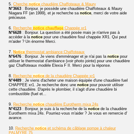
5.
Cherche
notice
chaudière Chaffoteaux & Maury
N°3663
: Bonjour, je possède une chaudière Chaffoteaux & Maury
Niagara FF (an 1999), et je recherche sa
notice
, merci de votre aide
précieuse.
6.
Recherche
notice chauffage
Chappée xr1
N°6628
: Bonjour. La question a été posée mais je n'arrive pas à
accéder à la
notice
pour une chaudière fioul chappée XR1. Qui peut
m'aider ? Un énorme Merci.
7.
Notice
thermostat ambiance Chaffoteaux
N°6476
: Bonjour. Je viens d'emménager et je n'ai pas la
notice
pour
utiliser le thermostat d'ambiance (voir photo jointe) pour une chaudière
gaz Chaffoteaux modèle Elexia F II. Merci pour la réponse.
8.
Recherche
notice
de la chaudière Chappée xr1
N°4489
: Je viens d'acheter une maison équipée d'une chaudière fuel
CHAPPEE xr1. Je recherche donc une
notice
pour pouvoir utiliser
cette chaudière. D'après le plombier, il s'agit d'une chaudière bi
combustible (fuel et...
9.
Recherche
notice
chaudière Eurotherm mixa 24s
N°4123
: Bonjour, je suis à la recherche de la
notice
de la chaudière
Eurotherm mixa 24s. Pourriez-vous m'aider ? Je vous en remercie d'
avance.
10.
Recherche
notice
et schéma de câblage pompe à chaleur
PALMYRE 75