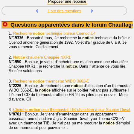
Liste des questions
Questions apparentées dans le forum Chauffag
1.
Recherche
notice
technique brûleur Cuenod C4
N°15336
: Bonsoir à tous, Je recherche la
notice
technique du brûleur
Cuenod ancienne génération de 1992. Volet d'air gradué de 0 à 9. Je
vous remercie. Cordialement.
2.
Notice
chaudière Chappée NXR1
N°1950
: Bonjour, je viens d' acheter une maison avec une chaudière
Chappée NXR1 : je recherche la
notice
. Dans l' attente de vous lire.
Sincère salutations
3.
Recherche
notice
thermostat WIBO 3662-E
N°2226
: Bonjour, Je recherche une
notice
d'utilisation d'un thermostat
WIBO 3662-E, la
notice
affichée sur le boîtier n'étant pas suffisante !
L'écran LCD du thermostat affiche HS ? Les piles sont neuves. Merci
d'avance. Gil
4.
Cherche
notice
pour thermostat TIB chaudière à gaz Saunier Duval
N°8701
: Bonjour. Je viens d'emménager dans un appartement
possédant une chaudière à gaz Saunier Duval type Thema C23 EV
avec un thermostat TIB. Je n'ai pas pu me procurer la
notice
d'emploi
de ce thermostat pour pouvoir le...