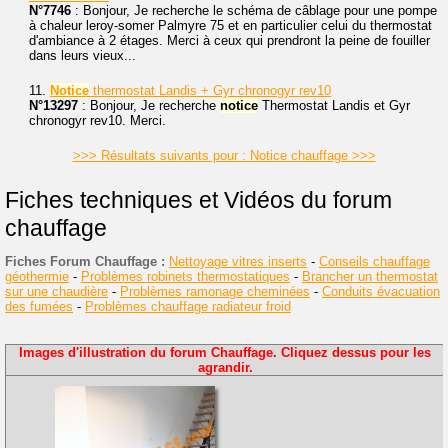
N°7746
: Bonjour, Je recherche le schéma de câblage pour une pompe
à chaleur leroy-somer Palmyre 75 et en particulier celui du thermostat
d'ambiance à 2 étages. Merci à ceux qui prendront la peine de fouiller
dans leurs vieux...
11.
Notice
thermostat Landis + Gyr chronogyr rev10
N°13297
: Bonjour, Je recherche
notice
Thermostat Landis et Gyr
chronogyr rev10. Merci.
>>> Résultats suivants pour : Notice chauffage >>>
Fiches techniques et Vidéos du forum
chauffage
Fiches Forum Chauffage :
Nettoyage vitres inserts
-
Conseils chauffage
géothermie
-
Problèmes robinets thermostatiques
-
Brancher un thermostat
sur une chaudière
-
Problèmes ramonage cheminées
-
Conduits évacuation
des fumées
-
Problèmes chauffage radiateur froid
Images d'illustration du forum Chauffage. Cliquez dessus pour les
agrandir.