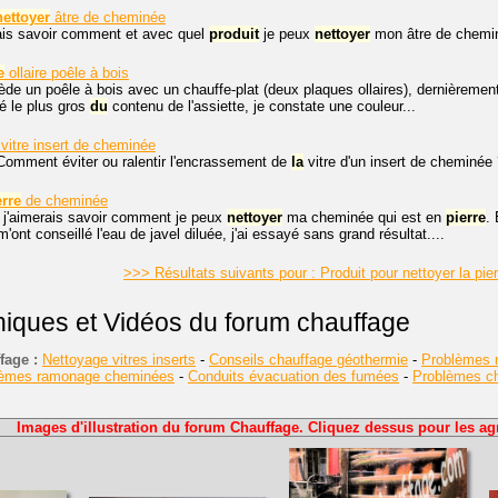
nettoyer
âtre de cheminée
ais savoir comment et avec quel
produit
je peux
nettoyer
mon âtre de chemin
e
ollaire poêle à bois
de un poêle à bois avec un chauffe-plat (deux plaques ollaires), dernièrement, 
é le plus gros
du
contenu de l'assiette, je constate une couleur...
itre insert de cheminée
Comment éviter ou ralentir l'encrassement de
la
vitre d'un insert de cheminée 
erre
de cheminée
 j'aimerais savoir comment je peux
nettoyer
ma cheminée qui est en
pierre
.
'ont conseillé l'eau de javel diluée, j'ai essayé sans grand résultat....
>>> Résultats suivants pour : Produit pour nettoyer la pi
niques et Vidéos du forum chauffage
fage :
Nettoyage vitres inserts
-
Conseils chauffage géothermie
-
Problèmes r
lèmes ramonage cheminées
-
Conduits évacuation des fumées
-
Problèmes cha
Images d'illustration du forum Chauffage. Cliquez dessus pour les agr