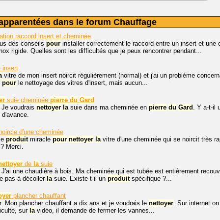
apparentées dans le forum Chauffage
lation raccord insert et cheminée
ous des conseils
pour
installer correctement le raccord entre un insert et u
ox rigide. Quelles sont les difficultés que je peux rencontrer pendant...
 insert
a
vitre de mon insert noircit régulièrement (normal) et j'ai un problème concer
x
pour
le nettoyage des vitres d'insert, mais aucun...
er
suie cheminée
pierre
du
Gard
. Je voudrais
nettoyer
la
suie dans ma cheminée en
pierre
du
Gard
. Y a-t-i
i d'avance.
noircie d'une cheminée
le
produit
miracle
pour
nettoyer
la
vitre d'une cheminée qui se noircit très 
? Merci.
nettoyer
de
la
suie
 J'ai une chaudière à bois. Ma cheminée qui est tubée est entièrement recou
ve pas à décoller
la
suie. Existe-t-il un
produit
spécifique ?...
oyer
plancher chauffant
. Mon plancher chauffant a dix ans et je voudrais le
nettoyer
. Sur internet o
iculté, sur
la
vidéo, il demande de fermer les vannes...