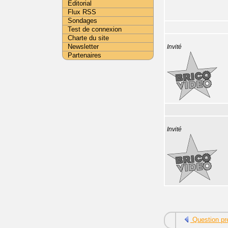
Editorial
Flux RSS
Sondages
Test de connexion
Charte du site
Newsletter
Invité
Partenaires
Invité
Question pr