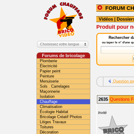
FORUM C
Vidéos
|
Dossier
Produit pour n
Rechercher da
ou taper le n° d'une 
Choisissez votre langue
Forums de bricolage
Plomberie
Électricité
Papier peint
Peinture
Menuiserie
Question pr
Sols . Carrelages
Maçonnerie
Isolation
2635
Questions F
Chauffage
Climatisation
Écologie Habitat
Invité
Bricolage Créatif Photos
Litiges Travaux
Toitures
Décoration