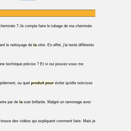
ne cheminée ? Je compte faire le tubage de ma cheminée
nant le nettoyage de
la
vitre. En effet, j'ai testé différents
l une technique précise ? Et si oui pouvez-vous me
rapidement, ou quel
produit
pour
éviter qu'elle noircisse
verte par de
la
suie brillante. Malgré un ramonage avec
n trouve des vidéos qui expliquent comment faire. Mais je