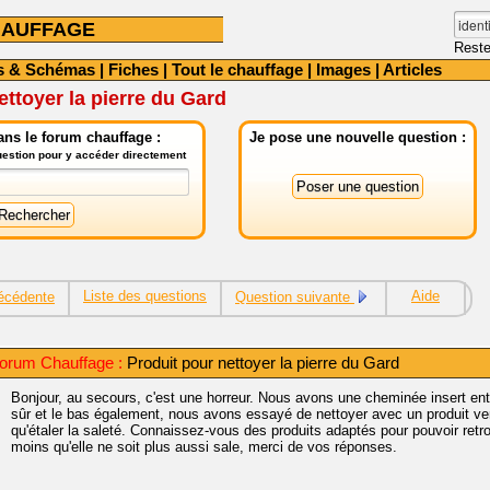
HAUFFAGE
Reste
s & Schémas
|
Fiches
|
Tout le chauffage
|
Images
|
Articles
ettoyer la pierre du Gard
ns le forum chauffage :
Je pose une nouvelle question :
question pour y accéder directement
Liste des questions
Aide
écédente
Question suivante
orum Chauffage :
Produit pour nettoyer la pierre du Gard
Bonjour, au secours, c'est une horreur. Nous avons une cheminée insert entou
sûr et le bas également, nous avons essayé de nettoyer avec un produit v
qu'étaler la saleté. Connaissez-vous des produits adaptés pour pouvoir retro
moins qu'elle ne soit plus aussi sale, merci de vos réponses.