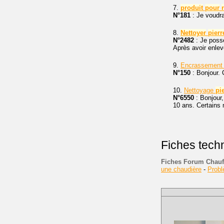
7.
produit
pour
N°181
: Je voudr
8.
Nettoyer
pierr
N°2482
: Je possè
Après avoir enlev
9.
Encrassement v
N°150
: Bonjour. 
10.
Nettoyage
pi
N°6550
: Bonjour,
10 ans. Certains m
Fiches tech
Fiches Forum Chauf
une chaudière
-
Prob