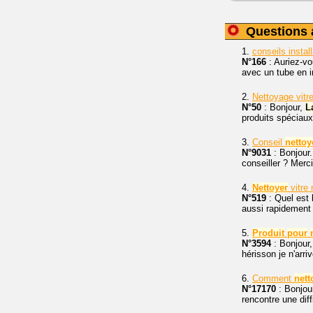
Questions 
1.
conseils instal
N°166
: Auriez-v
avec un tube en in
2.
Nettoyage vitre
N°50
: Bonjour,
L
produits spéciau
3.
Conseil
nettoy
N°9031
: Bonjour
conseiller ? Merc
4.
Nettoyer
vitre 
N°519
: Quel est 
aussi rapidement 
5.
Produit
pour
N°3594
: Bonjour,
hérisson je n'arri
6.
Comment
nett
N°17170
: Bonjour
rencontre une diff