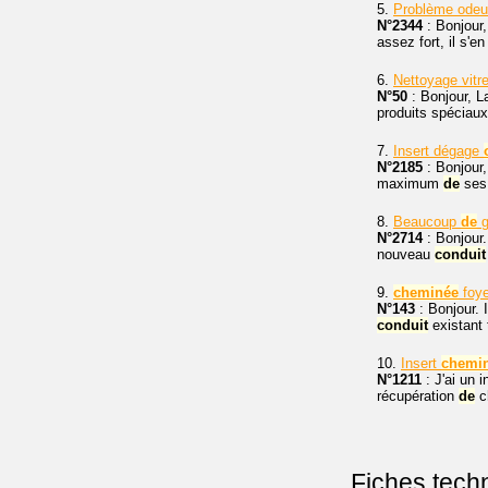
5.
Problème ode
N°2344
: Bonjour,
assez fort, il s'
6.
Nettoyage vitre
N°50
: Bonjour, L
produits spéciaux
7.
Insert dégage
N°2185
: Bonjour,
maximum
de
ses 
8.
Beaucoup
de
g
N°2714
: Bonjour
nouveau
conduit
9.
cheminée
foye
N°143
: Bonjour. I
conduit
existant 
10.
Insert
chemi
N°1211
: J'ai un 
récupération
de
ch
Fiches tech