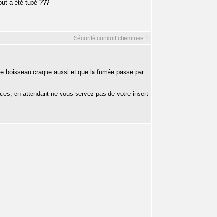
out a été tubé ???
Sécurité conduit cheminée 1
e le boisseau craque aussi et que la fumée passe par
nces, en attendant ne vous servez pas de votre insert