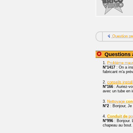
Question pr
Questions 
1.
Problème mau
N°1417
: On a ins
fabricant m'a prév
2.
conseils instal
N°166
: Auriez-vo
avec un tube en in
3.
Nettoyage
con
N°2
: Bonjour, Je
4.
Conduit
de
poê
N°996
: Bonjour. 
chapeau au bout. 