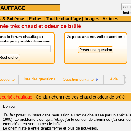
HAUFFAGE
Reste
s & Schémas
|
Fiches
|
Tout le chauffage
|
Images
|
Articles
ée très chaud et odeur de brûlé
ns le forum chauffage :
Je pose une nouvelle question :
question pour y accéder directement
Liste des questions
Aide
écédente
Question suivante
curité chauffage :
Conduit cheminée très chaud et odeur de brûlé
Bonjour.
J'ai fait poser un insert dans mon salon au rez de chaussée par un spéciali
1900). Le problème c'est qu'à l'étage j'ai le conduit de cheminée (l'ancien qui
craquelé et ça sent un peu le brûlé.
Le cheministe a entre temps fermé et plus de nouvelles.