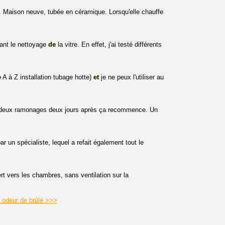
s. Maison neuve, tubée en céramique. Lorsqu'elle chauffe
ant le nettoyage
de
la vitre. En effet, j'ai testé différents
e
A à Z installation tubage hotte)
et
je ne peux l'utiliser au
ré deux ramonages deux jours après ça recommence. Un
r un spécialiste, lequel a refait également tout le
ert vers les chambres, sans ventilation sur la
.
 odeur de brûlé >>>