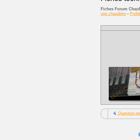
Fiches Forum Chauf
une chaudière
-
Prob
Question pr