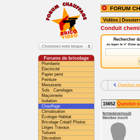
FORUM C
Vidéos
|
Dossier
Conduit chemin
Rechercher da
ou taper le n° d'une 
Choisissez votre langue
Forums de bricolage
Plomberie
Électricité
Papier peint
Peinture
Menuiserie
Question pr
Sols . Carrelages
Maçonnerie
Isolation
15652
Question sé
Chauffage
Climatisation
fermedevernouill
Écologie Habitat
Membre inscrit
Bricolage Créatif Photos
Litiges Travaux
Toitures
Décoration