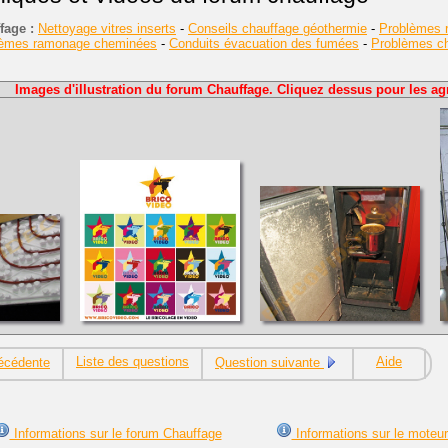
fage :
Nettoyage vitres inserts
-
Conseils chauffage géothermie
-
Problèmes r
lèmes ramonage cheminées
-
Conduits évacuation des fumées
-
Problèmes cha
Images d'illustration du forum Chauffage. Cliquez dessus pour les agr
Liste des questions
Aide
écédente
Question suivante
Informations sur le forum Chauffage
Informations sur le moteu