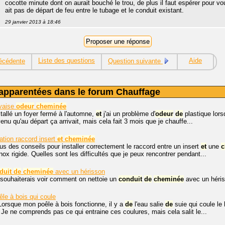
cocotte minute dont on aurait bouché le trou, de plus il faut espérer pour vou
ait pas de départ de feu entre le tubage et le conduit existant.
29 janvier 2013 à 18:46
Liste des questions
Aide
écédente
Question suivante
apparentées dans le forum Chauffage
vaise
odeur
cheminée
tallé un foyer fermé à l'automne,
et
j'ai un problème d'
odeur
de
plastique lors
enu qu'au départ ça arrivait, mais cela fait 3 mois que je chauffe...
lation raccord insert
et
cheminée
us des conseils pour installer correctement le raccord entre un insert
et
une
c
ox rigide. Quelles sont les difficultés que je peux rencontrer pendant...
duit
de
cheminée
avec un hérisson
 souhaiterais voir comment on nettoie un
conduit
de
cheminée
avec un héris
le à bois qui coule
Lorsque mon poêle à bois fonctionne, il y a
de
l'eau salie
de
suie qui coule le
Je ne comprends pas ce qui entraine ces coulures, mais cela salit le...