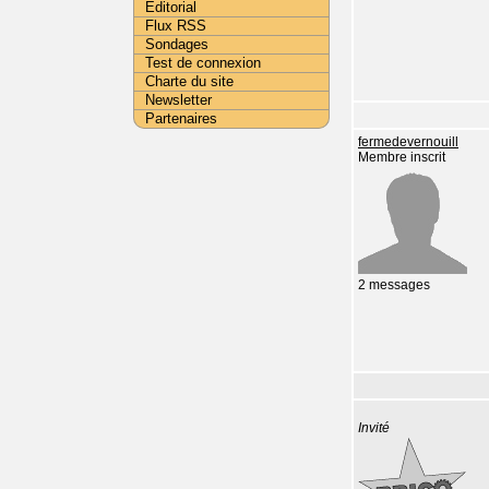
Editorial
Flux RSS
Sondages
Test de connexion
Charte du site
Newsletter
Partenaires
fermedevernouill
Membre inscrit
2 messages
Invité