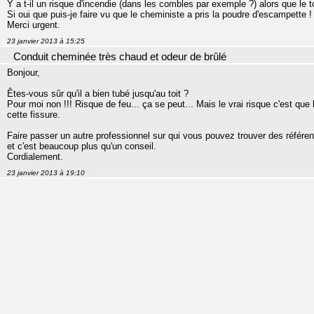
Y a t-il un risque d'incendie (dans les combles par exemple ?) alors que le t
Si oui que puis-je faire vu que le cheministe a pris la poudre d'escampette !
Merci urgent.
23 janvier 2013 à 15:25
Conduit cheminée très chaud et odeur de brûlé
Bonjour,
Êtes-vous sûr qu'il a bien tubé jusqu'au toit ?
Pour moi non !!! Risque de feu... ça se peut... Mais le vrai risque c'est qu
cette fissure.
Faire passer un autre professionnel sur qui vous pouvez trouver des référe
et c'est beaucoup plus qu'un conseil.
Cordialement.
23 janvier 2013 à 19:10