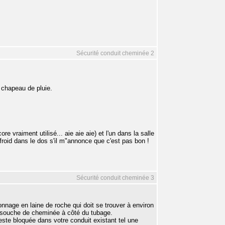
Sécurité conduit cheminée 2
n chapeau de pluie.
re vraiment utilisé... aie aie aie) et l'un dans la salle
froid dans le dos s'il m"annonce que c'est pas bon !
Sécurité conduit cheminée 3
nnage en laine de roche qui doit se trouver à environ
la souche de cheminée à côté du tubage.
reste bloquée dans votre conduit existant tel une