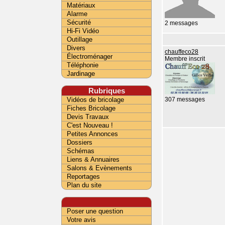
Matériaux
Alarme
Sécurité
2 messages
Hi-Fi Vidéo
Outillage
Divers
chauffeco28
Électroménager
Membre inscrit
Téléphonie
Jardinage
Rubriques
Vidéos de bricolage
307 messages
Fiches Bricolage
Devis Travaux
C'est Nouveau !
Petites Annonces
Dossiers
Schémas
Liens & Annuaires
Salons & Evènements
Reportages
Plan du site
Poser une question
Votre avis