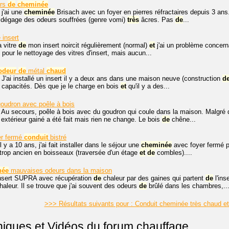
urs
de
cheminée
 j'ai une
cheminée
Brisach avec un foyer en pierres réfractaires depuis 3 an
en dégage des odeurs souffrées (genre vomi)
très
âcres. Pas
de
...
 insert
a vitre
de
mon insert noircit régulièrement (normal)
et
j'ai un problème concern
 pour le nettoyage des vitres d'insert, mais aucun...
odeur
de
métal
chaud
 J'ai installé un insert il y a deux ans dans une maison neuve (construction
d
capacités. Dès que je le charge en bois
et
qu'il y a des...
oudron avec poêle à bois
. Au secours, poêle à bois avec du goudron qui coule dans la maison. Malg
extérieur gainé a été fait mais rien ne change. Le bois
de
chêne...
r fermé
conduit
bistré
l y a 10 ans, j'ai fait installer dans le séjour une
cheminée
avec foyer fermé pa
trop ancien en boisseaux (traversée d'un étage
et
de
combles)....
née
mauvaises odeurs dans la maison
insert SUPRA avec récupération
de
chaleur par des gaines qui partent
de
l'ins
aleur. Il se trouve que j'ai souvent des odeurs
de
brûlé dans les chambres,..
>>> Résultats suivants pour : Conduit cheminée très chaud et
niques et Vidéos du forum chauffage