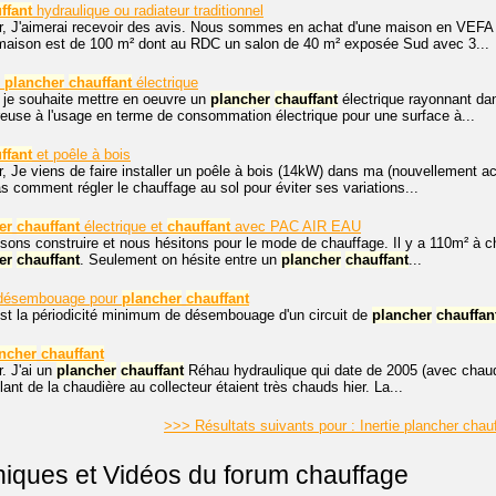
ffant
hydraulique ou radiateur traditionnel
r, J'aimerai recevoir des avis. Nous sommes en achat d'une maison en VEFA
maison est de 100 m² dont au RDC un salon de 40 m² exposée Sud avec 3...
n
plancher
chauffant
électrique
 je souhaite mettre en oeuvre un
plancher
chauffant
électrique rayonnant dan
éreuse à l'usage en terme de consommation électrique pour une surface à...
ffant
et poêle à bois
, Je viens de faire installer un poêle à bois (14kW) dans ma (nouvellement a
as comment régler le chauffage au sol pour éviter ses variations...
er
chauffant
électrique et
chauffant
avec PAC AIR EAU
sons construire et nous hésitons pour le mode de chauffage. Il y a 110m² à 
er
chauffant
. Seulement on hésite entre un
plancher
chauffant
...
u désembouage pour
plancher
chauffant
st la périodicité minimum de désembouage d'un circuit de
plancher
chauffan
ncher
chauffant
. J'ai un
plancher
chauffant
Réhau hydraulique qui date de 2005 (avec chaud
llant de la chaudière au collecteur étaient très chauds hier. La...
>>> Résultats suivants pour : Inertie plancher chau
niques et Vidéos du forum chauffage