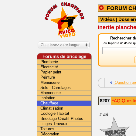
FORUM C
Vidéos
|
Dossier
Inertie planch
Rechercher da
ou taper le n° d'une 
Choisissez votre langue
Forums de bricolage
Plomberie
Électricité
Papier peint
Peinture
Menuiserie
Question pr
Sols . Carrelages
Maçonnerie
Isolation
8207
FAQ Questio
Chauffage
Climatisation
Écologie Habitat
Invité
Bricolage Créatif Photos
Litiges Travaux
Toitures
Décoration