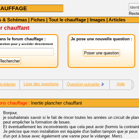
HAUFFAGE
Reste
s & Schémas
|
Fiches
|
Tout le chauffage
|
Images
|
Articles
er chauffant
ns le forum chauffage :
Je pose une nouvelle question :
question pour y accéder directement
Liste des questions
Aide
écédente
Question suivante
ns chauffage :
Inertie plancher chauffant
Bonjour,
je souhaiterais savoir si le fait de rincer toutes les années un circuit de pl
peut empêcher la formation de boues.
Et éventuellement les inconvénients que cela peut avoir (hormis la contrain
Je précise que mon installation est équipée d'un ballon tampon que je peux
d'un pot à boue avec également une vanne pour le vidanger. Merci.