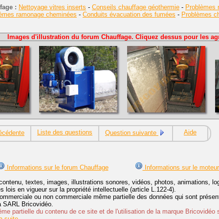
fage :
Nettoyage vitres inserts
-
Conseils chauffage géothermie
-
Problèmes r
lèmes ramonage cheminées
-
Conduits évacuation des fumées
-
Problèmes cha
Images d'illustration du forum Chauffage. Cliquez dessus pour les agr
Liste des questions
Aide
écédente
Question suivante
Informations sur le forum Chauffage
Informations sur le moteu
contenu, textes, images, illustrations sonores, vidéos, photos, animations, 
lois en vigueur sur la propriété intellectuelle (article L.122-4).
ommerciale ou non commerciale même partielle des données qui sont présenté
 la SARL Bricovidéo.
e partielle du contenu de ce site et de l'utilisation de la marque Bricovidéo 
 suite