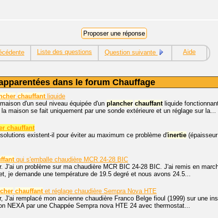
Liste des questions
Aide
écédente
Question suivante
apparentées dans le forum Chauffage
ncher
chauffant
liquide
 maison d'un seul niveau équipée d'un
plancher
chauffant
liquide fonctionnan
la maison se fait uniquement par une sonde extérieure et un réglage sur la...
er chauffant
solutions existent-il pour éviter au maximum ce problème d'
inertie
(épaisseur
ffant
qui s'emballe chaudière MCR 24-28 BIC
. J'ai un problème sur ma chaudière MCR BIC 24-28 BIC. J'ai remis en marche 
fet, je demande une température de 19.5 degré et nous avons 24.5...
cher
chauffant
et réglage chaudière Sempra Nova HTE
, J'ai remplacé mon ancienne chaudière Franco Belge fioul (1999) sur une ins
ion NEXA par une Chappée Sempra nova HTE 24 avec thermostat...