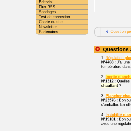
Editorial
Flux RSS
Sondages
Test de connexion
Charte du site
Newsletter
Question pr
Partenaires
Questions 
1.
Régulation
pla
N°4408
: J'ai une
température dans 
2.
Inertie planch
N°1312
: Quelles 
chauffant
?
3.
Plancher
chau
N°23576
: Bonjour
s'emballer. En ef
4.
Instabilité
plan
N°19101
: Bonjour
avec une régulat