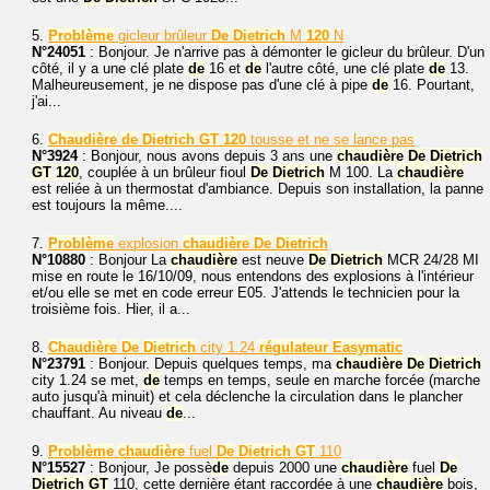
5.
Problème
gicleur brûleur
De
Dietrich
M
120
N
N°24051
: Bonjour. Je n'arrive pas à démonter le gicleur du brûleur. D'un
côté, il y a une clé plate
de
16 et
de
l'autre côté, une clé plate
de
13.
Malheureusement, je ne dispose pas d'une clé à pipe
de
16. Pourtant,
j'ai...
6.
Chaudière
de
Dietrich
GT
120
tousse et ne se lance pas
N°3924
: Bonjour, nous avons depuis 3 ans une
chaudière
De
Dietrich
GT
120
, couplée à un brûleur fioul
De
Dietrich
M 100. La
chaudière
est reliée à un thermostat d'ambiance. Depuis son installation, la panne
est toujours la même....
7.
Problème
explosion
chaudière
De
Dietrich
N°10880
: Bonjour La
chaudière
est neuve
De
Dietrich
MCR 24/28 MI
mise en route le 16/10/09, nous entendons des explosions à l'intérieur
et/ou elle se met en code erreur E05. J'attends le technicien pour la
troisième fois. Hier, il a...
8.
Chaudière
De
Dietrich
city 1.24
régulateur
Easymatic
N°23791
: Bonjour. Depuis quelques temps, ma
chaudière
De
Dietrich
city 1.24 se met,
de
temps en temps, seule en marche forcée (marche
auto jusqu'à minuit) et cela déclenche la circulation dans le plancher
chauffant. Au niveau
de
...
9.
Problème
chaudière
fuel
De
Dietrich
GT
110
N°15527
: Bonjour, Je possè
de
depuis 2000 une
chaudière
fuel
De
Dietrich
GT
110, cette dernière étant raccordée à une
chaudière
bois,