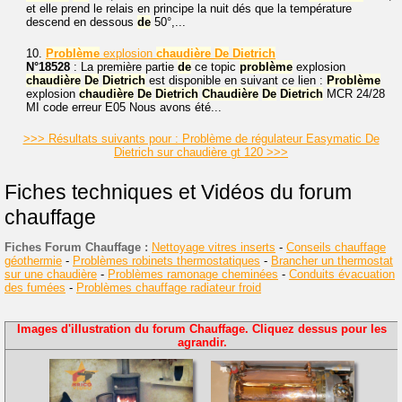
et elle prend le relais en principe la nuit dés que la température
descend en dessous
de
50°,...
10.
Problème
explosion
chaudière
De
Dietrich
N°18528
: La première partie
de
ce topic
problème
explosion
chaudière
De
Dietrich
est disponible en suivant ce lien :
Problème
explosion
chaudière
De
Dietrich
Chaudière
De
Dietrich
MCR 24/28
MI code erreur E05 Nous avons été...
>>> Résultats suivants pour : Problème de régulateur Easymatic De
Dietrich sur chaudière gt 120 >>>
Fiches techniques et Vidéos du forum
chauffage
Fiches Forum Chauffage :
Nettoyage vitres inserts
-
Conseils chauffage
géothermie
-
Problèmes robinets thermostatiques
-
Brancher un thermostat
sur une chaudière
-
Problèmes ramonage cheminées
-
Conduits évacuation
des fumées
-
Problèmes chauffage radiateur froid
Images d'illustration du forum Chauffage. Cliquez dessus pour les
agrandir.