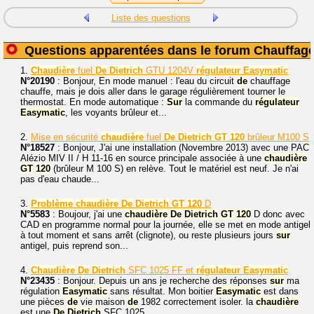
Liste des questions
Questions apparentées dans le forum Chauffag
1.
Chaudière
fuel
De
Dietrich
GTU 1204V
régulateur
Easymatic
N°20190
: Bonjour, En mode manuel : l'eau du circuit
de
chauffage
chauffe, mais je dois aller dans le garage régulièrement tourner le
thermostat. En mode automatique :
Sur
la commande du
régulateur
Easymatic
, les voyants brûleur et...
2.
Mise en sécurité
chaudière
fuel
De
Dietrich
GT
120
brûleur M100 S
N°18527
: Bonjour, J'ai une installation (Novembre 2013) avec une PAC
Alézio MIV II / H 11-16 en source principale associée à une
chaudière
GT
120
(brûleur M 100 S) en relève. Tout le matériel est neuf. Je n'ai
pas d'eau chaude...
3.
Problème
chaudière
De
Dietrich
GT
120
D
N°5583
: Boujour, j'ai une
chaudière
De
Dietrich
GT
120
D donc avec
CAD en programme normal pour la journée, elle se met en mode antigel
à tout moment et sans arrêt (clignote), ou reste plusieurs jours
sur
antigel, puis reprend son...
4.
Chaudière
De
Dietrich
SFC 1025 FF et
régulateur
Easymatic
N°23435
: Bonjour. Depuis un ans je recherche des réponses
sur
ma
régulation
Easymatic
sans résultat. Mon boitier
Easymatic
est dans
une pièces
de
vie maison
de
1982 correctement isoler. la
chaudière
est une
De
Dietrich
SFC 1025...