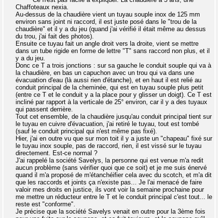
Chaffoteaux nexia.
Au-dessus de la chaudière vient un tuyau souple inox de 125 mm
environ sans joint ni raccord, il est juste posé dans le "trou de la
chaudière" et il y a du jeu (quand j'ai vérifié il était même au dessus
du trou, j'ai fait des photos).
Ensuite ce tuyau fait un angle droit vers la droite, vient se mettre
dans un tube rigide en forme de lettre "T" sans raccord non plus, et il
y a du jeu.
Donc ce T a trois jonctions : sur sa gauche le conduit souple qui va à
la chaudière, en bas un capuchon avec un trou qui va dans une
évacuation d'eau (là aussi rien d'étanche), et en haut il est relié au
conduit principal de la cheminée, qui est en tuyau souple plus petit
(entre ce T et le conduit y a la place pour y glisser un doigt). Ce T est
incliné par rapport à la verticale de 25° environ, car il y a des tuyaux
qui passent derrière.
Tout cet ensemble, de la chaudière jusqu'au conduit principal tient sur
le tuyau en cuivre d'évacuation, j'ai retiré le tuyau, tout est tombé
(sauf le conduit principal qui n'est même pas fixé).
Hier, j'ai en outre vu que sur mon toit il y a juste un "chapeau" fixé sur
le tuyau inox souple, pas de raccord, rien, il est vissé sur le tuyau
directement. Est-ce normal ?
J'ai rappelé la société Savelys, la personne qui est venue m'a redit
aucun problème (sans vérifier quoi que ce soit) et je me suis énervé
quand il m'a proposé de m'étanchéifier cela avec du scotch, et m'a dit
que les raccords et joints ça n'existe pas... Je l'ai menacé de faire
valoir mes droits en justice, ils vont voir la semaine prochaine pour
me mettre un réducteur entre le T et le conduit principal c'est tout... le
reste est "conforme".
Je précise que la société Savelys venait en outre pour la 3ème fois