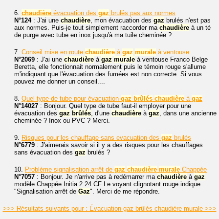
6.
chaudière
évacuation des
gaz
brulés pas aux normes
N°124
: J'ai une
chaudière
, mon évacuation des
gaz
brulés n'est pas
aux normes. Puis-je tout simplement raccorder ma
chaudière
à un té
de purge avec tube en inox jusqu'à ma tuile cheminée ?
7.
Conseil mise en route
chaudière
à
gaz
murale
à ventouse
N°2069
: J'ai une
chaudière
à
gaz
murale
à ventouse Franco Belge
Beretta, elle fonctionnait normalement puis le témoin rouge s'allume
m'indiquant que l'évacuation des fumées est non correcte. Si vous
pouvez me donner un conseil....
8.
Quel type de tube pour évacuation
gaz
brûlés
chaudière
à
gaz
N°14027
: Bonjour. Quel type de tube faut-il employer pour une
évacuation des
gaz
brûlés
, d'une
chaudière
à
gaz
, dans une ancienne
cheminée ? Inox ou PVC ? Merci.
9.
Risques pour les chauffage sans evacuation des
gaz
brulés
N°6779
: J'aimerais savoir si il y a des risques pour les chauffages
sans évacuation des
gaz
brulés ?
10.
Problème signalisation arrêt de
gaz
chaudière
murale
Chappée
N°7057
: Bonjour. Je n'arrive pas à redémarrer ma
chaudière
à
gaz
modèle Chappée Initia 2.24 CF Le voyant clignotant rouge indique
"Signalisation arrêt de
Gaz
". Merci de me répondre.
>>> Résultats suivants pour : Évacuation gaz brûlés chaudière murale >>>