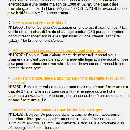
énergétique d'une petite maison de 1988 et 82 m², une
chaudière
murale
gaz
E.L.M. Leblanc Mégalia 400 CGLA 23-4H5, évacuation des
gaz
brûlés
par VMC, probablement...
2.
Norme évacuation
gaz
brûlés
?
N°19550
: Hello, Ce type d'évacuation en photo est-il aux normes ? La
vieille (1972 !)
chaudière
du chauffage central (CC) partage le même
conduit d'échappement que les
gaz
issus du chauffe-eau sanitaire
(CES) ? Le branchement d'une...
3.
Réglementation évacuation des
gaz
chaudière
murale
N°19797
: Bonjour. Tout d'abord merci de m'accueillir parmi vous.
J'aimerais si c'est possible savoir la nouvelle législation évacuation des
gaz
pour une
chaudière
murale
. D'après le syndic de l'immeuble les
sorties de
gaz
type...
4.
Coexistence
chaudière
à
gaz
murale
/hotte aspirante évacuation
extérieure
N°3257
: Bonjour, je vais remplacer mon ancienne
chaudière
murale
à
gaz
de 17 ans. Elle est située dans la même pièce qu'une hotte
aspirante à évacuation extérieure, sur un conduit différent de celui de la
chaudière
murale
. La...
5.
Information évacuation des
gaz
brulés chaudiere
gaz
N°15132
: Bonjour, Je possède dans la cuisine de mon appartement
une
chaudière
gaz
, raccordée au conduit collectif par un tuyau
aluminium environ 100 mm. de diamètre. Étant situé à proximité d'un
aéroport je bénéficie d'une aide...