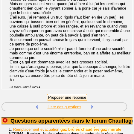
Mais ce gars qui est venu, quand j'ai affaire à lui j'ai les oreilles qui
chauffent rien qu'en le voyant sonner à la porte car je sais d'avance
que le boulot sera bâclé.
D'ailleurs, j'ai remarqué un truc rigolo (faut bien en rire un peu), les
ouvriers qui bossent bien ont en général, quelque-soit le domaine,
une caisse à outil propre et bien rangée, et en revanche quand vous
voyez débarquer un gars avec une caisse à outil qui ressemble à une
poubelle ambulante, on peut déjà savoir à quoi s'en tenir...
Si seulement on pouvait choisir le gars qui intervient, il n'y aurait pas
ce genre de problème.
Je pense que cette société n'est pas différente d'une autre société,
mais comme c'est une énorme entreprise, bah on a affaire au meilleur
comme au pire.
C'est ça qui est dommage avec les très grosses société.
Enfin, ça s'arrangera je pense, plus que la soupape à changer, le filtre
d'arrivée d'eau froide je vais le commander et le poser moi-même,
sinon ça va encore être prise de tête et là j'en ai marre.
A+
26 mars 2009 à 02:14
Liste des questions
Questions apparentées dans le forum Chauffag
1.
Remplacement évacuation
gaz
brûlés
chaudière
gaz
murale
N°21844
: Bonjour. Je dois changer dans le cadre de la rénovation