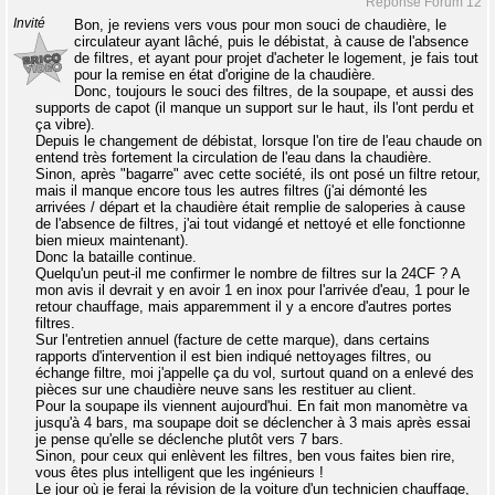
Réponse Forum 12
Invité
Bon, je reviens vers vous pour mon souci de chaudière, le
circulateur ayant lâché, puis le débistat, à cause de l'absence
de filtres, et ayant pour projet d'acheter le logement, je fais tout
pour la remise en état d'origine de la chaudière.
Donc, toujours le souci des filtres, de la soupape, et aussi des
supports de capot (il manque un support sur le haut, ils l'ont perdu et
ça vibre).
Depuis le changement de débistat, lorsque l'on tire de l'eau chaude on
entend très fortement la circulation de l'eau dans la chaudière.
Sinon, après "bagarre" avec cette société, ils ont posé un filtre retour,
mais il manque encore tous les autres filtres (j'ai démonté les
arrivées / départ et la chaudière était remplie de saloperies à cause
de l'absence de filtres, j'ai tout vidangé et nettoyé et elle fonctionne
bien mieux maintenant).
Donc la bataille continue.
Quelqu'un peut-il me confirmer le nombre de filtres sur la 24CF ? A
mon avis il devrait y en avoir 1 en inox pour l'arrivée d'eau, 1 pour le
retour chauffage, mais apparemment il y a encore d'autres portes
filtres.
Sur l'entretien annuel (facture de cette marque), dans certains
rapports d'intervention il est bien indiqué nettoyages filtres, ou
échange filtre, moi j'appelle ça du vol, surtout quand on a enlevé des
pièces sur une chaudière neuve sans les restituer au client.
Pour la soupape ils viennent aujourd'hui. En fait mon manomètre va
jusqu'à 4 bars, ma soupape doit se déclencher à 3 mais après essai
je pense qu'elle se déclenche plutôt vers 7 bars.
Sinon, pour ceux qui enlèvent les filtres, ben vous faites bien rire,
vous êtes plus intelligent que les ingénieurs !
Le jour où je ferai la révision de la voiture d'un technicien chauffage,