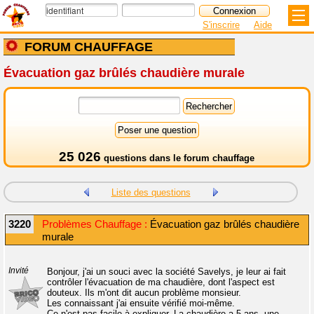
S'inscrire
Aide
FORUM CHAUFFAGE
Évacuation gaz brûlés chaudière murale
25 026
questions dans le
forum chauffage
Liste des questions
3220
Problèmes Chauffage :
Évacuation gaz brûlés chaudière
murale
Invité
Bonjour, j'ai un souci avec la société Savelys, je leur ai fait
contrôler l'évacuation de ma chaudière, dont l'aspect est
douteux. Ils m'ont dit aucun problème monsieur.
Les connaissant j'ai ensuite vérifié moi-même.
Ce n'est pas facile à expliquer. La chaudière a 5 ans, une