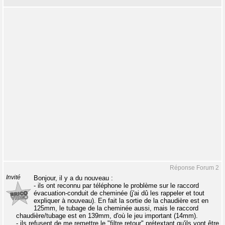
Réponse Forum 2
Invité
Bonjour, il y a du nouveau :
- ils ont reconnu par téléphone le problème sur le raccord
évacuation-conduit de cheminée (j'ai dû les rappeler et tout
expliquer à nouveau). En fait la sortie de la chaudière est en
125mm, le tubage de la cheminée aussi, mais le raccord
chaudière/tubage est en 139mm, d'où le jeu important (14mm).
- ils refusent de me remettre le "filtre retour" prétextant qu'ils vont être