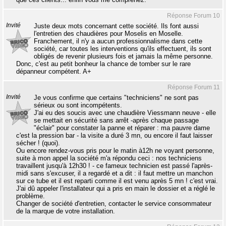
Réponse Forum 10
Invité
Juste deux mots concernant cette société. Ils font aussi
l'entretien des chaudières pour Moselis en Moselle.
Franchement, il n'y a aucun professionnalisme dans cette
société, car toutes les interventions qu'ils effectuent, ils sont
obligés de revenir plusieurs fois et jamais la même personne.
Donc, c'est au petit bonheur la chance de tomber sur le rare
dépanneur compétent. A+
Réponse Forum 11
Invité
Je vous confirme que certains "techniciens" ne sont pas
sérieux ou sont incompétents.
J'ai eu des soucis avec une chaudière Viessmann neuve - elle
se mettait en sécurité sans arrêt -après chaque passage
"éclair" pour constater la panne et réparer : ma pauvre dame
c'est la pression bar - la visite a duré 3 mn, ou encore il faut laisser
sécher ! (quoi).
Ou encore rendez-vous pris pour le matin à12h ne voyant personne,
suite à mon appel la société m'a répondu ceci : nos techniciens
travaillent jusqu'à 12h30 ! - ce fameux technicien est passé l'après-
midi sans s'excuser, il a regardé et a dit : il faut mettre un manchon
sur ce tube et il est reparti comme il est venu après 5 mn ! c'est vrai.
J'ai dû appeler l'installateur qui a pris en main le dossier et a réglé le
problème.
Changer de société d'entretien, contacter le service consommateur
de la marque de votre installation.