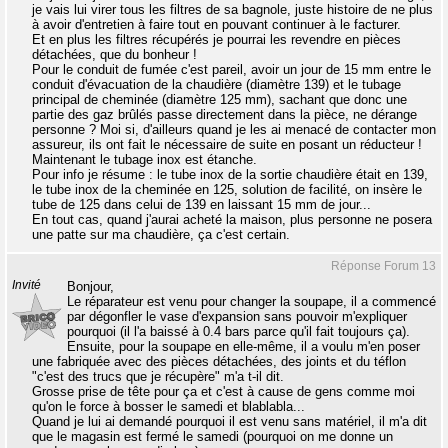
je vais lui virer tous les filtres de sa bagnole, juste histoire de ne plus
à avoir d'entretien à faire tout en pouvant continuer à le facturer.
Et en plus les filtres récupérés je pourrai les revendre en pièces
détachées, que du bonheur !
Pour le conduit de fumée c'est pareil, avoir un jour de 15 mm entre le
conduit d'évacuation de la chaudière (diamètre 139) et le tubage
principal de cheminée (diamètre 125 mm), sachant que donc une
partie des gaz brûlés passe directement dans la pièce, ne dérange
personne ? Moi si, d'ailleurs quand je les ai menacé de contacter mon
assureur, ils ont fait le nécessaire de suite en posant un réducteur !
Maintenant le tubage inox est étanche.
Pour info je résume : le tube inox de la sortie chaudière était en 139,
le tube inox de la cheminée en 125, solution de facilité, on insère le
tube de 125 dans celui de 139 en laissant 15 mm de jour...
En tout cas, quand j'aurai acheté la maison, plus personne ne posera
une patte sur ma chaudière, ça c'est certain.
Réponse Forum 13
Invité
Bonjour,
Le réparateur est venu pour changer la soupape, il a commencé
par dégonfler le vase d'expansion sans pouvoir m'expliquer
pourquoi (il l'a baissé à 0.4 bars parce qu'il fait toujours ça).
Ensuite, pour la soupape en elle-même, il a voulu m'en poser
une fabriquée avec des pièces détachées, des joints et du téflon
"c'est des trucs que je récupère" m'a t-il dit.
Grosse prise de tête pour ça et c'est à cause de gens comme moi
qu'on le force à bosser le samedi et blablabla...
Quand je lui ai demandé pourquoi il est venu sans matériel, il m'a dit
que le magasin est fermé le samedi (pourquoi on me donne un