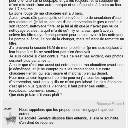
pour une fuite sur la soupape, et ça fuit toujours, et la soupape qu'il
m'ont mis vient d'une autre marque et se déclenche à 4 bars au lieu
de 1,7 environ.
La zone rouge de ma chaudière est à 3 bars.
Aussi j'avais râlé parce qu’ils ont enlevé le filtre de circulation d'eau
des radiateurs (je l'ai su car lors d'une intervention le gars a noté sur
son rapport, nettoyage filtre, et je lui ai dit que je n'avait pas vu de
nettoyage et c'est là qu'il m'a dit qu'il n'y en a pas, que Savelys
enlève les filtres systématiquement pour ne pas avoir à les nettoyer).
La pompe a lâché, ils ont du la changer, mais refusent de remettre un
filtre.
J'ai prévenu la société HLM de mon problème, (je me suis déplacé à
leur bureau) et ils ne semblent pas s'en émouvoir.
Je suis désolé si c'est confus, mais ce n'est pas évident, des photos
seraient plus parlantes...
A noter que c'est eux aussi qui entretenaient ma chaudière avant que
je déménage, et je ne compte plus les interventions sur cette
chaudière Ferrolli qui était neuve et marchait bien au départ.
Pour mon ancien logement comme pour ici j'ai tous les rapports
d'intervention, sauf ceux qu'ils ne m'ont pas laissé. Le plus énervant
c'est qu'en plus quand ils viennent, il faut prêter ses outils...
(escabeau, tournevis, seau...)
Que dois-je faire s'il vous plaît ?
Réponse Forum 1
Invité
Nous rappelons que les propos tenus n'engagent que leur
auteur.
La société Savelys dispose bien entendu, si elle le souhaite,
d'un droit de réponse.