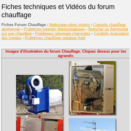
Fiches techniques et Vidéos du forum
chauffage
Fiches Forum Chauffage :
Nettoyage vitres inserts
-
Conseils chauffage
géothermie
-
Problèmes robinets thermostatiques
-
Brancher un thermostat
sur une chaudière
-
Problèmes ramonage cheminées
-
Conduits évacuation
des fumées
-
Problèmes chauffage radiateur froid
Images d'illustration du forum Chauffage. Cliquez dessus pour les
agrandir.