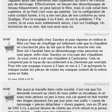
l'appareil ayant des diamètres bien supérieurs au filtre il ne s'ensuit
pas de dommage. Effectivement, en faisant des désembouages de
réseau fréquemment, on peut laisser le filtre, mais le coût serait bien
supérieur, et au final c'est vous qui paieriez. Sur la configuration de
votre conduit fumée, il n'y a rien non plus de non conforme au sens
Qualigaz. Pour la soupape 3 ou 4 bars, où est le problème ? Par
contre, là où vous avez entièrement raison, c'est sur l'outillage. Un
technicien de ce nom, doit tout avoir avec lui.
Réponse Forum 8
Invité
Bonjour je travaille chez Savelys et pour réponse on enlève le
filtre car l'eau de chauffage est tellement sale que la chaudière
ne s'enclenche plus du fait que le filtre se bouche très vite.
Bien sûr il faudrait faire un désembouage mais personne ne
veut payer, enfin chez Savelys on s'occupe des chaudières
point. Je vous invite à voir une chaudière à Castorama. Cela ne
comprend pas le tuyau de raccordement à la cheminée par exemple.
Pour info une soupape s'ouvre à 3 bars et non à 1.7 et qu'importe la
marque toutes les pièces de toutes les marques sortent de la même
usine en Italie.
01 mars 2008 à 02:51
Réponse Forum 9
Invité
Moi aussi je travaille dans cette société, il est vrai que l'on
demande souvent au client de nous prêter un escabeau et un
seau mais pensez un peu à nous svp car quand on doit monter
des étages plusieurs fois par jour avec nos outils + canne de
ramonage + pièces détachées + divers papiers, moi en 20 ans
de SAV il n'y a qu'une dizaine de clients qui m'ont refusé et je pense
que ces clients... enfin vous me comprenez.