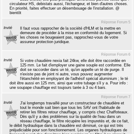
circulateur HS, debistats aussi, l'échangeur, et bien d'autres choses.
En priorité, faites effectuer un désembouage de l'installation. @
bientôt
Réponse Forum 5
Invité
Il faut vous rapprocher de la société d'HLM et la mettre en
demeure de procéder à la mise en conformité du logement. Si
les choses ne bougeaient pas, rapprochez-vous de votre
assureur protection juridique.
Réponse Forum 6
Invité
Si votre chaudière nexia fait 24kw, elle doit être raccordée en
125 mm. Le fait d'employer une gaine souple est conforme. Elle
doit se raccorder dans un té, qu'on appelle un té de purge. Il
n'existe pas de joint ni autre, vous pouvez augmenter
l'étanchéité en employant de l'adhésif spécial aluminium ; le té
doit être aussi en 125 mm, ainsi que votre tubage s'il y a. Pour info :
une soupape chauffage est toujours tarée à 3 ou 4 bars.
Réponse Forum 7
Invité
J'ai longtemps travaillé pour un constructeur de chaudière et
tout le monde sait bien que tous les SAV ont l'habitude de
retirer les filtres retour chauffage, y compris chez Chaffoteaux.
Dès qu'il y a des problèmes sur la qualité de l'eau dans un
réseau chauffage, le filtre récupère les impuretés et, de ce fait,
le débit hydraulique dans la chaudière est diminué, ce qui est très
préjudiciable pour son fonctionnement. Les organes hydrauliques de