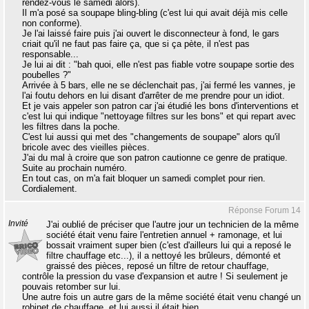
rendez-vous le samedi alors).
Il m'a posé sa soupape bling-bling (c'est lui qui avait déjà mis celle
non conforme).
Je l'ai laissé faire puis j'ai ouvert le disconnecteur à fond, le gars
criait qu'il ne faut pas faire ça, que si ça pète, il n'est pas
responsable...
Je lui ai dit : "bah quoi, elle n'est pas fiable votre soupape sortie des
poubelles ?"
Arrivée à 5 bars, elle ne se déclenchait pas, j'ai fermé les vannes, je
l'ai foutu dehors en lui disant d'arrêter de me prendre pour un idiot.
Et je vais appeler son patron car j'ai étudié les bons d'interventions et
c'est lui qui indique "nettoyage filtres sur les bons" et qui repart avec
les filtres dans la poche.
C'est lui aussi qui met des "changements de soupape" alors qu'il
bricole avec des vieilles pièces.
J'ai du mal à croire que son patron cautionne ce genre de pratique.
Suite au prochain numéro.
En tout cas, on m'a fait bloquer un samedi complet pour rien.
Cordialement.
Réponse Forum 14
Invité
J'ai oublié de préciser que l'autre jour un technicien de la même
société était venu faire l'entretien annuel + ramonage, et lui
bossait vraiment super bien (c'est d'ailleurs lui qui a reposé le
filtre chauffage etc...), il a nettoyé les brûleurs, démonté et
graissé des pièces, reposé un filtre de retour chauffage,
contrôle la pression du vase d'expansion et autre ! Si seulement je
pouvais retomber sur lui.
Une autre fois un autre gars de la même société était venu changé un
robinet de chauffage, et lui aussi il était bien.