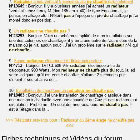
7.
Radiateur
à eau vertical 5 éléments alu
ne
chauffe
qu'un élément
N°19649
: Bonjour. Il y a plusieurs années j'ai acheté un
radiateur
"vertical" chez Leroy M (dim 185 cm x 40) de type Equation et, je
pense, en alliage alu ! N'étant
pas
à l'époque un pro
du
chauffage je l'ai
monté donc en position...
8.
Un
radiateur
ne
chauffe
pas
?
N°23293
: Bonjour. Voici un schéma simplifié de mon installation sur
une des colonnes de chauffage, il y en a une autre de l'autre côté de la
maison où je n'ai aucun souci. J'ai un problème sur le
radiateur
n°4 qui
ne
chauffe
...
9.
Panne
radiateur
électrique LVI fluide caloporteur
N°4713
: Bonjour. LVI CE609 Vik
radiateur
électrique à fluide
caloporteur, 900 Watts. Mon
radiateur
ne
chauffe
plus
du
tout, la led
verte indiquant qu'il est censé chauffer, s'allume 2 secondes puis
s’éteint 2 sec et ainsi de...
10.
Installation de chauffage un
radiateur
ne
chauffe
pas
N°18483
: Bonjour, J'ai une installation de chauffage classique dans
une maison individuelle avec une chaudière au Gaz et des radiateurs à
circulation. Problème : Un seul de mes radiateurs
ne
chauffe
pas
. Il
est à l'étage dans la...
>>> Résultats suivants pour : Radiateur du 2ème étage ne chauffe pas
>>>
Fiches techniques et Vidéos du forum