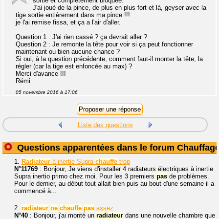
sortie et complétement bloquée.
J'ai joué de la pince, de plus en plus fort et là, geyser avec la
tige sortie entièrement dans ma pince !!!
je l'ai remise fissa, et ça a l'air d'aller.
Question 1 : J'ai rien cassé ? ça devrait aller ?
Question 2 : Je remonte la tête pour voir si ça peut fonctionner
maintenant ou bien aucune chance ?
Si oui, à la question précédente, comment faut-il monter la tête, la
régler (car la tige est enfoncée au max) ?
Merci d'avance !!!
Rémi
05 novembre 2016 à 17:06
Liste des questions
Questions apparentées dans le forum Chauffag
1.
Radiateur
à inertie Supra
chauffe
trop
N°11769
: Bonjour, Je viens d'installer 4 radiateurs électriques à inertie
Supra inertio primo chez moi. Pour les 3 premiers
pas
de problèmes.
Pour le dernier, au début tout allait bien puis au bout d'une semaine il a
commencé à...
2.
radiateur
ne
chauffe
pas
assez
N°40
: Bonjour, j'ai monté un
radiateur
dans une nouvelle chambre que