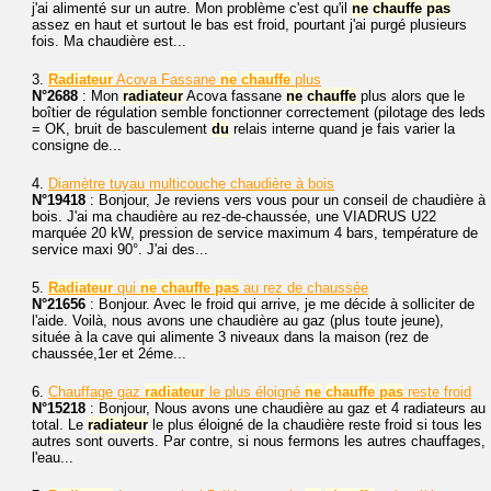
j'ai alimenté sur un autre. Mon problème c'est qu'il
ne
chauffe
pas
assez en haut et surtout le bas est froid, pourtant j'ai purgé plusieurs
fois. Ma chaudière est...
3.
Radiateur
Acova Fassane
ne
chauffe
plus
N°2688
: Mon
radiateur
Acova fassane
ne
chauffe
plus alors que le
boîtier de régulation semble fonctionner correctement (pilotage des leds
= OK, bruit de basculement
du
relais interne quand je fais varier la
consigne de...
4.
Diamètre tuyau multicouche chaudière à bois
N°19418
: Bonjour, Je reviens vers vous pour un conseil de chaudière à
bois. J'ai ma chaudière au rez-de-chaussée, une VIADRUS U22
marquée 20 kW, pression de service maximum 4 bars, température de
service maxi 90°. J'ai des...
5.
Radiateur
qui
ne
chauffe
pas
au rez de chaussée
N°21656
: Bonjour. Avec le froid qui arrive, je me décide à solliciter de
l'aide. Voilà, nous avons une chaudière au gaz (plus toute jeune),
située à la cave qui alimente 3 niveaux dans la maison (rez de
chaussée,1er et 2éme...
6.
Chauffage gaz
radiateur
le plus éloigné
ne
chauffe
pas
reste froid
N°15218
: Bonjour, Nous avons une chaudière au gaz et 4 radiateurs au
total. Le
radiateur
le plus éloigné de la chaudière reste froid si tous les
autres sont ouverts. Par contre, si nous fermons les autres chauffages,
l'eau...