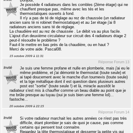
Bonjour,
Je possède 4 radiateurs dans les combles (2ème étage) qui ne
chauffent presque pas, même avec les tés et les
thermostatiques ouverts à fond.
Il n'y a pas de té de réglage au rez de chaussée (un radiateur
ancien sans té ni robinet thermostatique) et au 1er étage j'ai 8
radiateurs anciens sans té de réglage.
La chaudière est au rez de chaussée . Le débit va au plus facile.
L'ajout d'un deuxième circulateur sur circuit des 4 radiateurs étage 2
peut-il résoudre le problème ?
Faut-il le mettre en bas près de la chaudière, ou en haut ?
Merci de votre aide. Pascal08.
15 octobre 2009 à 11:31
Réponse Forum 13
Invité
Je suis une femme profane et nulle en plomberie, mais j'ai eu le
même problème, et j'ai démonté le thermostat (toute seule) et
ai tapé doucement avec le manche d'un tournevis (toute seule)
et la tige métallique dont il est question dans plusieurs autres
post est "sortie" (toute seule !) et là, miracle aussitôt le
radiateur s'est mis à chauffer comme un beau diable au point que je
me brûle presque au tuyau (oui je suis bien une femme lol)...
fastoche...
20 octobre 2009 à 22:15
Réponse Forum 14
Invité
Si votre radiateur marchait les autres années ce n'est pas très
difficile, étant plombier je sais de quoi je cause, pas comme
certains qui pensent tout connaitre.
Regardez la tête thermostatique et desserrer la petite vis qui