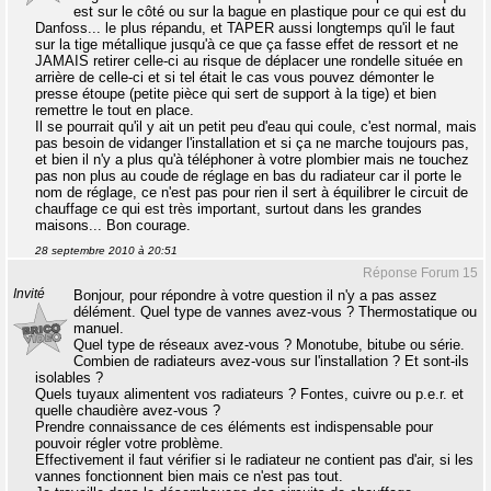
est sur le côté ou sur la bague en plastique pour ce qui est du
Danfoss... le plus répandu, et TAPER aussi longtemps qu'il le faut
sur la tige métallique jusqu'à ce que ça fasse effet de ressort et ne
JAMAIS retirer celle-ci au risque de déplacer une rondelle située en
arrière de celle-ci et si tel était le cas vous pouvez démonter le
presse étoupe (petite pièce qui sert de support à la tige) et bien
remettre le tout en place.
Il se pourrait qu'il y ait un petit peu d'eau qui coule, c'est normal, mais
pas besoin de vidanger l'installation et si ça ne marche toujours pas,
et bien il n'y a plus qu'à téléphoner à votre plombier mais ne touchez
pas non plus au coude de réglage en bas du radiateur car il porte le
nom de réglage, ce n'est pas pour rien il sert à équilibrer le circuit de
chauffage ce qui est très important, surtout dans les grandes
maisons... Bon courage.
28 septembre 2010 à 20:51
Réponse Forum 15
Invité
Bonjour, pour répondre à votre question il n'y a pas assez
délément. Quel type de vannes avez-vous ? Thermostatique ou
manuel.
Quel type de réseaux avez-vous ? Monotube, bitube ou série.
Combien de radiateurs avez-vous sur l'installation ? Et sont-ils
isolables ?
Quels tuyaux alimentent vos radiateurs ? Fontes, cuivre ou p.e.r. et
quelle chaudière avez-vous ?
Prendre connaissance de ces éléments est indispensable pour
pouvoir régler votre problème.
Effectivement il faut vérifier si le radiateur ne contient pas d'air, si les
vannes fonctionnent bien mais ce n'est pas tout.