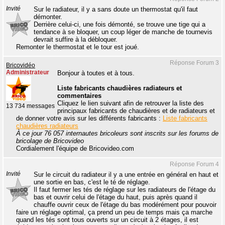
Invité
Sur le radiateur, il y a sans doute un thermostat qu'il faut
démonter.
Derrière celui-ci, une fois démonté, se trouve une tige qui a
tendance à se bloquer, un coup léger de manche de tournevis
devrait suffire à la débloquer.
Remonter le thermostat et le tour est joué.
Réponse Forum 3
Bricovidéo
Administrateur
Bonjour à toutes et à tous.
Liste fabricants chaudières radiateurs et
commentaires
Cliquez le lien suivant afin de retrouver la liste des
13 734 messages
principaux fabricants de chaudières et de radiateurs et
de donner votre avis sur les différents fabricants :
Liste fabricants
chaudières radiateurs
À ce jour 76 057 internautes bricoleurs sont inscrits sur les forums de
bricolage de Bricovideo
Cordialement l'équipe de Bricovideo.com
Réponse Forum 4
Invité
Sur le circuit du radiateur il y a une entrée en général en haut et
une sortie en bas, c'est le té de réglage.
Il faut fermer les tés de réglage sur les radiateurs de l'étage du
bas et ouvrir celui de l'étage du haut, puis après quand il
chauffe ouvrir ceux de l'étage du bas modérément pour pouvoir
faire un réglage optimal, ça prend un peu de temps mais ça marche
quand les tés sont tous ouverts sur un circuit à 2 étages, il est