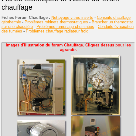
chauffage
Fiches Forum Chauffage :
Nettoyage vitres inserts
-
Conseils chauffage
géothermie
-
Problèmes robinets thermostatiques
-
Brancher un thermostat
sur une chaudière
-
Problèmes ramonage cheminées
-
Conduits évacuation
des fumées
-
Problèmes chauffage radiateur froid
Images d'illustration du forum Chauffage. Cliquez dessus pour les
agrandir.