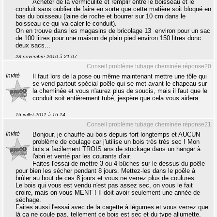
Acheter de la vermiculite et remplir entre le boisseau et le
conduit sans oublier de faire en sorte que cette matière soit bloqué en
bas du boisseau (laine de roche et bourrer sur 10 cm dans le
boisseau ce qui va caler le conduit).
On en trouve dans les magasins de bricolage 13  environ pour un sac
de 100 litres pour une maison de plain pied environ 150 litres donc
deux sacs...
28 novembre 2010 à 21:07
Conseil problème tubage cheminée réponse20
Invité
Il faut lors de la pose ou même maintenant mettre une tôle qui
se vend partout spécial poêle qui se met avant le chapeau sur
la cheminée et vous n'aurez plus de soucis, mais il faut que le
conduit soit entièrement tubé, jespère que cela vous aidera.
16 juillet 2011 à 16:14
Conseil problème tubage cheminée réponse21
Invité
Bonjour, je chauffe au bois depuis fort longtemps et AUCUN
problème de coulage car j'utilise un bois très très sec ! Mon
bois a facilement TROIS ans de stockage dans un hangar à
l'abri et venté par les courants d'air.
Faites l'essai de mettre 3 ou 4 bûches sur le dessus du poêle
pour bien les sécher pendant 8 jours. Mettez-les dans le poêle à
brûler au bout de ces 8 jours et vous ne verrez plus de coulures.
Le bois qui vous est vendu n'est pas assez sec, on vous le fait
croire, mais on vous MENT ! Il doit avoir seulement une année de
séchage.
Faites aussi l'essai avec de la cagette à légumes et vous verrez que
là ça ne coule pas, tellement ce bois est sec et du type allumette.