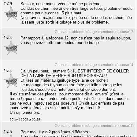
Invité
Bonjour, nous avons vécu le même problème.
Conduit de cheminée ancien très large et tubé, problème résolu
comme pour le conseil 5 plus haut.
Nous avons réalisé une tôle, posée sur le conduit de cheminée
laissant juste sortir le tubage et plus de problème.
Conseil problème tubage cheminée réponse13
Invité
Par rapport à la réponse 12, non ce n'est pas la seule solution,
vous pouvez mettre un modérateur de tirage.
Conseil problème tubage cheminée réponse14
Invité
J'ai un peu peur... numéro 5 : IL EST INTERDIT DE COLLER
DE LA LAINE DE VERRE SUR UN BOISSEAU !
Utilisez un matériau ignifugé type laine de roche !
Le montage des tuyaux doit se faire de telle sorte que les
liquides s'écoulent à l'intérieur du kit de raccordement.
Il existe même des pièces "pour montage dit à l'envers" (c'est le
terme !) quand le raccordement au poêle est délicat... dans tous les
cas ne vous improvisez pas poseurs ! On dit aux enfants de pas
jouer avec le feu alors si les adultes s'y mettent : $...
Un ramoneur pro.
25 avril 2009 à 00:18
Conseil problème tubage cheminée réponse15
Invité
Pour moi, il y a 2 problèmes différents :
1. pour les boisseaux de cheminées, l'écoulement éventuel doit