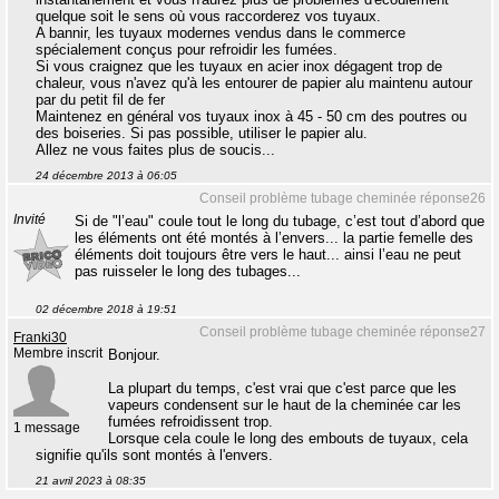
quelque soit le sens où vous raccorderez vos tuyaux.
A bannir, les tuyaux modernes vendus dans le commerce
spécialement conçus pour refroidir les fumées.
Si vous craignez que les tuyaux en acier inox dégagent trop de
chaleur, vous n'avez qu'à les entourer de papier alu maintenu autour
par du petit fil de fer
Maintenez en général vos tuyaux inox à 45 - 50 cm des poutres ou
des boiseries. Si pas possible, utiliser le papier alu.
Allez ne vous faites plus de soucis...
24 décembre 2013 à 06:05
Conseil problème tubage cheminée réponse26
Invité
Si de "l’eau" coule tout le long du tubage, c’est tout d’abord que
les éléments ont été montés à l’envers... la partie femelle des
éléments doit toujours être vers le haut... ainsi l’eau ne peut
pas ruisseler le long des tubages...
02 décembre 2018 à 19:51
Conseil problème tubage cheminée réponse27
Franki30
Membre inscrit
Bonjour.
La plupart du temps, c'est vrai que c'est parce que les
vapeurs condensent sur le haut de la cheminée car les
fumées refroidissent trop.
1 message
Lorsque cela coule le long des embouts de tuyaux, cela
signifie qu'ils sont montés à l'envers.
21 avril 2023 à 08:35