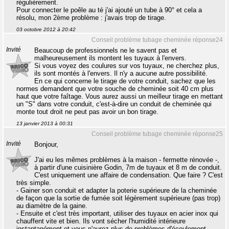
régulièrement.
Pour connecter le poêle au té j'ai ajouté un tube à 90° et cela a
résolu, mon 2ème problème : j'avais trop de tirage.
03 octobre 2012 à 20:42
Conseil problème tubage cheminée réponse24
Invité
Beaucoup de professionnels ne le savent pas et
malheureusement ils montent les tuyaux à l'envers.
Si vous voyez des coulures sur vos tuyaux, ne cherchez plus,
ils sont montés à l'envers. Il n'y a aucune autre possibilité.
En ce qui concerne le tirage de votre conduit, sachez que les
normes demandent que votre souche de cheminée soit 40 cm plus
haut que votre faîtage. Vous aurez aussi un meilleur tirage en mettant
un "S" dans votre conduit, c'est-à-dire un conduit de cheminée qui
monte tout droit ne peut pas avoir un bon tirage.
13 janvier 2013 à 00:31
Conseil problème tubage cheminée réponse25
Invité
Bonjour,
J'ai eu les mêmes problèmes à la maison - fermette rénovée -,
à partir d'une cuisinière Godin, 7m de tuyaux et 8 m de conduit.
C'est uniquement une affaire de condensation. Que faire ? C'est
très simple.
- Gainer son conduit et adapter la poterie supérieure de la cheminée
de façon que la sortie de fumée soit légèrement supérieure (pas trop)
au diamètre de la gaine.
- Ensuite et c'est très important, utiliser des tuyaux en acier inox qui
chauffent vite et bien. Ils vont sécher l'humidité intérieure
instantanément et vous n'aurez plus de problèmes d'écoulement