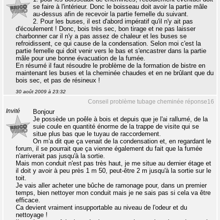
se faire à l'intérieur. Donc le boisseau doit avoir la partie mâle
au-dessus afin de recevoir la partie femelle du suivant.
2. Pour les buses, il est d'abord impératif qu'il n'y ait pas
d'écoulement ! Donc, bois très sec, bon tirage et ne pas laisser
charbonner car il n'y a pas assez de chaleur et les buses se
refroidissent, ce qui cause de la condensation. Selon moi c'est la
partie femelle qui doit venir vers le bas et s'encastrer dans la partie
mâle pour une bonne évacuation de la fumée.
En résumé il faut résoudre le problème de la formation de bistre en
maintenant les buses et la cheminée chaudes et en ne brûlant que du
bois sec, et pas de résineux !
30 août 2009 à 23:32
Conseil problème tubage cheminée réponse16
Invité
Bonjour
Je possède un poêle à bois et depuis que je l'ai rallumé, de la
suie coule en quantité énorme de la trappe de visite qui se
situe plus bas que le tuyau de raccordement.
On m'a dit que ça venait de la condensation et, en regardant le
forum, il se pourrait que ça vienne également du fait que la fumée
n'arriverait pas jusqu'à la sortie.
Mais mon conduit n'est pas très haut, je me situe au dernier étage et
il doit y avoir à peu près 1 m 50, peut-être 2 m jusqu'à la sortie sur le
toit.
Je vais aller acheter une bûche de ramonage pour, dans un premier
temps, bien nettoyer mon conduit mais je ne sais pas si cela va être
efficace.
Ca devient vraiment insupportable au niveau de l'odeur et du
nettoyage !