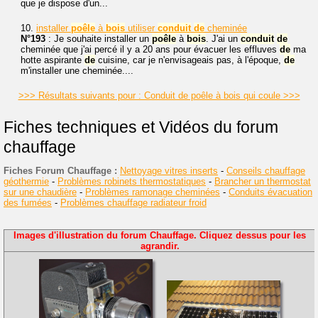
que je dispose d'un...
10.
installer
poêle
à
bois
utiliser
conduit
de
cheminée
N°193
: Je souhaite installer un
poêle
à
bois
. J'ai un
conduit
de
cheminée que j'ai percé il y a 20 ans pour évacuer les effluves
de
ma
hotte aspirante
de
cuisine, car je n'envisageais pas, à l'époque,
de
m'installer une cheminée....
>>> Résultats suivants pour : Conduit de poêle à bois qui coule >>>
Fiches techniques et Vidéos du forum
chauffage
Fiches Forum Chauffage :
Nettoyage vitres inserts
-
Conseils chauffage
géothermie
-
Problèmes robinets thermostatiques
-
Brancher un thermostat
sur une chaudière
-
Problèmes ramonage cheminées
-
Conduits évacuation
des fumées
-
Problèmes chauffage radiateur froid
Images d'illustration du forum Chauffage. Cliquez dessus pour les
agrandir.