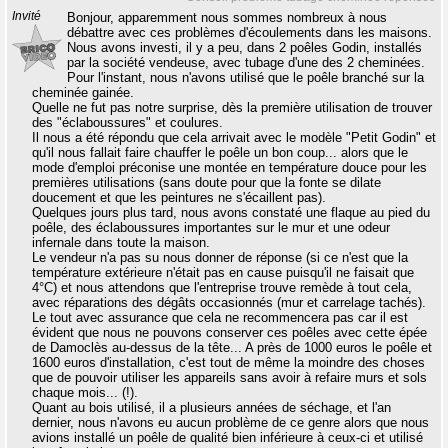
Invité
Bonjour, apparemment nous sommes nombreux à nous
débattre avec ces problèmes d'écoulements dans les maisons.
Nous avons investi, il y a peu, dans 2 poêles Godin, installés
par la société vendeuse, avec tubage d'une des 2 cheminées.
Pour l'instant, nous n'avons utilisé que le poêle branché sur la
cheminée gainée.
Quelle ne fut pas notre surprise, dès la première utilisation de trouver
des "éclaboussures" et coulures.
Il nous a été répondu que cela arrivait avec le modèle "Petit Godin" et
qu'il nous fallait faire chauffer le poêle un bon coup... alors que le
mode d'emploi préconise une montée en température douce pour les
premières utilisations (sans doute pour que la fonte se dilate
doucement et que les peintures ne s'écaillent pas).
Quelques jours plus tard, nous avons constaté une flaque au pied du
poêle, des éclaboussures importantes sur le mur et une odeur
infernale dans toute la maison.
Le vendeur n'a pas su nous donner de réponse (si ce n'est que la
température extérieure n'était pas en cause puisqu'il ne faisait que
4°C) et nous attendons que l'entreprise trouve remède à tout cela,
avec réparations des dégâts occasionnés (mur et carrelage tachés).
Le tout avec assurance que cela ne recommencera pas car il est
évident que nous ne pouvons conserver ces poêles avec cette épée
de Damoclès au-dessus de la tête... A près de 1000 euros le poêle et
1600 euros d'installation, c'est tout de même la moindre des choses
que de pouvoir utiliser les appareils sans avoir à refaire murs et sols
chaque mois... (!).
Quant au bois utilisé, il a plusieurs années de séchage, et l'an
dernier, nous n'avons eu aucun problème de ce genre alors que nous
avions installé un poêle de qualité bien inférieure à ceux-ci et utilisé