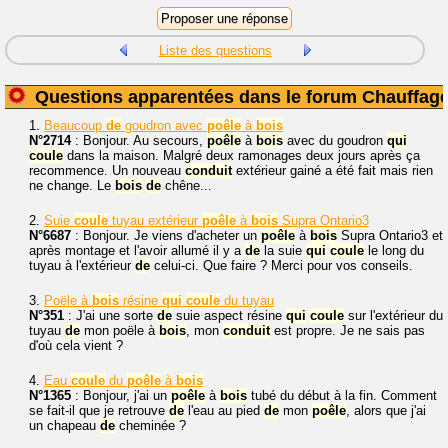
Liste des questions
Questions apparentées dans le forum Chauffag
1.
Beaucoup
de
goudron avec
poêle
à
bois
N°2714
: Bonjour. Au secours,
poêle
à
bois
avec du goudron
qui
coule
dans la maison. Malgré deux ramonages deux jours après ça
recommence. Un nouveau
conduit
extérieur gainé a été fait mais rien
ne change. Le
bois
de
chêne...
2.
Suie
coule
tuyau extérieur
poêle
à
bois
Supra Ontario3
N°6687
: Bonjour. Je viens d'acheter un
poêle
à
bois
Supra Ontario3 et
après montage et l'avoir allumé il y a
de
la suie
qui
coule
le long du
tuyau à l'extérieur
de
celui-ci. Que faire ? Merci pour vos conseils.
3.
Poële à
bois
résine
qui
coule
du tuyau
N°351
: J'ai une sorte
de
suie aspect résine
qui
coule
sur l'extérieur du
tuyau
de
mon poële à
bois
, mon
conduit
est propre. Je ne sais pas
d'où cela vient ?
4.
Eau
coule
du
poêle
à
bois
N°1365
: Bonjour, j'ai un
poêle
à
bois
tubé du début à la fin. Comment
se fait-il que je retrouve
de
l'eau au pied
de
mon
poêle
, alors que j'ai
un chapeau
de
cheminée ?