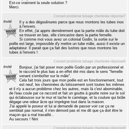
Est-ce vraiment la seule solution ?
Merci.
Conseil problème tubage cheminée réponse7
Invité
Il y a des dégoulinures parce que nous montons les tubes inox
à l'envers.
En effet, j'ai appris dernièrement que la partie mâle du tube doit
se trouver en bas, elle s'encastre dans la partie femelle.
Si comme moi vous avez un colonial Godin, la sortie sur le
poêle est large, impossible d'y mettre un tube mâle, aussi il existe un
adaptateur. Il parait que ça fait des lustres que nous montons les
tubes à l'envers !
Conseil problème tubage cheminée réponse8
Invité
Bonjour, j'ai fait poser mon poêle Godin par un professionnel et
le raccord le plus bas a en effet été mis dans le sens "femelle
venant s'emboîter sur le mâle".
Cela fait trois jours que mon poêle est en fonctionnement, tout
est neuf, les cheminées du lotissement sont toutes les mêmes
et il n'y a aucun problème chez les autres, mais là c'est abominable,
de l'eau coule par ce raccord et fait un goutte à goutte noire sur le sol
qui éclabousse sur le mur et tache le carrelage, et la coulure qui brûle
dégage une odeur âcre qui imprègne tout dans la maison.
J'ai appelé le poseur et lui ai demandé de passer voir car ça ne
semblait pas normal, il n'en démord pas et me dit que ça doit être le
maçon qui a mal travaillé...
Au secours ! Nini
Conseil problème tubage cheminée réponse9