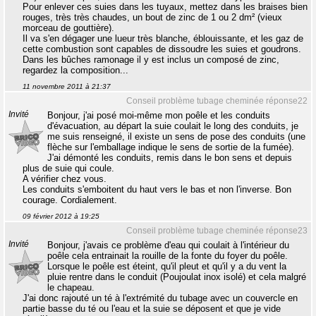
Pour enlever ces suies dans les tuyaux, mettez dans les braises bien
rouges, très très chaudes, un bout de zinc de 1 ou 2 dm² (vieux
morceau de gouttière).
Il va s'en dégager une lueur très blanche, éblouissante, et les gaz de
cette combustion sont capables de dissoudre les suies et goudrons.
Dans les bûches ramonage il y est inclus un composé de zinc,
regardez la composition...
11 novembre 2011 à 21:37
Conseil problème tubage cheminée réponse22
Invité
Bonjour, j'ai posé moi-même mon poêle et les conduits
d'évacuation, au départ la suie coulait le long des conduits, je
me suis renseigné, il existe un sens de pose des conduits (une
flèche sur l'emballage indique le sens de sortie de la fumée).
J'ai démonté les conduits, remis dans le bon sens et depuis
plus de suie qui coule.
A vérifier chez vous.
Les conduits s'emboitent du haut vers le bas et non l'inverse. Bon
courage. Cordialement.
09 février 2012 à 19:25
Conseil problème tubage cheminée réponse23
Invité
Bonjour, j'avais ce problème d'eau qui coulait à l'intérieur du
poêle cela entrainait la rouille de la fonte du foyer du poêle.
Lorsque le poêle est éteint, qu'il pleut et qu'il y a du vent la
pluie rentre dans le conduit (Poujoulat inox isolé) et cela malgré
le chapeau.
J'ai donc rajouté un té à l'extrémité du tubage avec un couvercle en
partie basse du té ou l'eau et la suie se déposent et que je vide