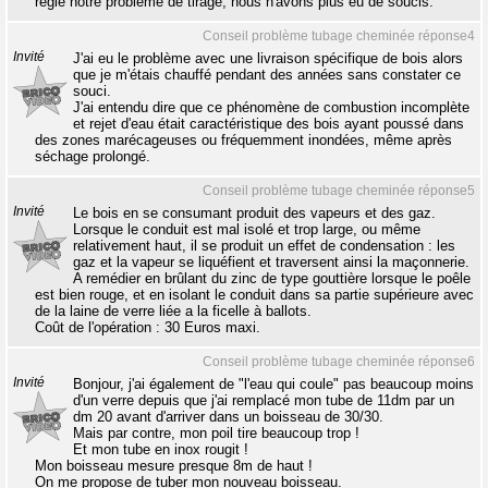
réglé notre problème de tirage, nous n'avons plus eu de soucis.
Conseil problème tubage cheminée réponse4
Invité
J'ai eu le problème avec une livraison spécifique de bois alors
que je m'étais chauffé pendant des années sans constater ce
souci.
J'ai entendu dire que ce phénomène de combustion incomplète
et rejet d'eau était caractéristique des bois ayant poussé dans
des zones marécageuses ou fréquemment inondées, même après
séchage prolongé.
Conseil problème tubage cheminée réponse5
Invité
Le bois en se consumant produit des vapeurs et des gaz.
Lorsque le conduit est mal isolé et trop large, ou même
relativement haut, il se produit un effet de condensation : les
gaz et la vapeur se liquéfient et traversent ainsi la maçonnerie.
A remédier en brûlant du zinc de type gouttière lorsque le poêle
est bien rouge, et en isolant le conduit dans sa partie supérieure avec
de la laine de verre liée a la ficelle à ballots.
Coût de l'opération : 30 Euros maxi.
Conseil problème tubage cheminée réponse6
Invité
Bonjour, j'ai également de "l'eau qui coule" pas beaucoup moins
d'un verre depuis que j'ai remplacé mon tube de 11dm par un
dm 20 avant d'arriver dans un boisseau de 30/30.
Mais par contre, mon poil tire beaucoup trop !
Et mon tube en inox rougit !
Mon boisseau mesure presque 8m de haut !
On me propose de tuber mon nouveau boisseau.