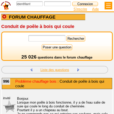
S'inscrire
Aide
FORUM CHAUFFAGE
Conduit de poêle à bois qui coule
25 026
questions dans le
forum chauffage
Liste des questions
996
Problème chauffage bois :
Conduit de poêle à bois qui
coule
Invité
Bonjour.
Lorsque mon poêle à bois fonctionne, il y a de l'eau salie de
suie qui coule le long du conduit de cheminée.
Pourtant il y a un chapeau au bout.
Je ne comprends pas ce qui entraine ces coulures, mais cela