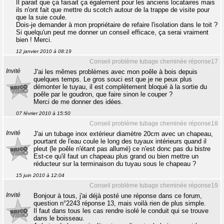
Il parait que ça faisait ça également pour les anciens locataires mais
ils n'ont fait que mettre du scotch autour de la trappe de visite pour
que la suie coule.
Dois-je demander à mon propriétaire de refaire l'isolation dans le toit ?
Si quelqu'un peut me donner un conseil efficace, ça serai vraiment
bien ! Merci.
12 janvier 2010 à 08:19
Conseil problème tubage cheminée réponse17
Invité
J'ai les mêmes problèmes avec mon poêle à bois depuis
quelques temps. Le gros souci est que je ne peux plus
démonter le tuyau, il est complètement bloqué à la sortie du
poêle par le goudron, que faire sinon le couper ?
Merci de me donner des idées.
07 février 2010 à 15:50
Conseil problème tubage cheminée réponse18
Invité
J'ai un tubage inox extérieur diamètre 20cm avec un chapeau,
pourtant de l'eau coule le long des tuyaux intérieurs quand il
pleut (le poêle n'étant pas allumé) ce n'est donc pas du bistre
Est-ce qu'il faut un chapeau plus grand ou bien mettre un
réducteur sur la terminaison du tuyau sous le chapeau ?
15 juin 2010 à 12:04
Conseil problème tubage cheminée réponse19
Invité
Bonjour à tous, j'ai déjà posté une réponse dans ce forum,
question n°2243 réponse 13, mais voilà rien de plus simple.
Il faut dans tous les cas rendre isolé le conduit qui se trouve
dans le boisseau.