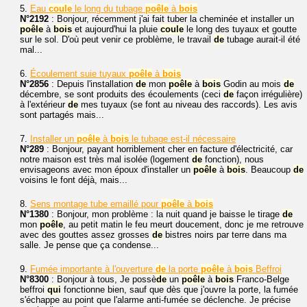
5.
Eau
coule
le long du tubage
poêle
à
bois
N°2192
: Bonjour, récemment j'ai fait tuber la cheminée et installer un
poêle
à
bois
et aujourd'hui la pluie
coule
le long des tuyaux et goutte
sur le sol. D'où peut venir ce problème, le travail
de
tubage aurait-il été
mal...
6.
Écoulement suie tuyaux
poêle
à
bois
N°2856
: Depuis l'installation
de
mon
poêle
à
bois
Godin au mois
de
décembre, se sont produits des écoulements (ceci
de
façon irrégulière)
à l'extérieur
de
mes tuyaux (se font au niveau des raccords). Les avis
sont partagés mais...
7.
Installer un
poêle
à
bois
le tubage est-il nécessaire
N°289
: Bonjour, payant horriblement cher en facture d'électricité, car
notre maison est très mal isolée (logement
de
fonction), nous
envisageons avec mon époux d'installer un
poêle
à
bois
. Beaucoup
de
voisins le font déjà, mais...
8.
Sens montage tube emaillé pour
poêle
à
bois
N°1380
: Bonjour, mon problème : la nuit quand je baisse le tirage
de
mon
poêle
, au petit matin le feu meurt doucement, donc je me retrouve
avec des gouttes assez grosses
de
bistres noirs par terre dans ma
salle. Je pense que ça condense...
9.
Fumée importante à l'ouverture
de
la porte
poêle
à
bois
Beffroi
N°8300
: Bonjour à tous, Je possè
de
un
poêle
à
bois
Franco-Belge
beffroi
qui
fonctionne bien, sauf que dès que j'ouvre la porte, la fumée
s'échappe au point que l'alarme anti-fumée se déclenche. Je précise