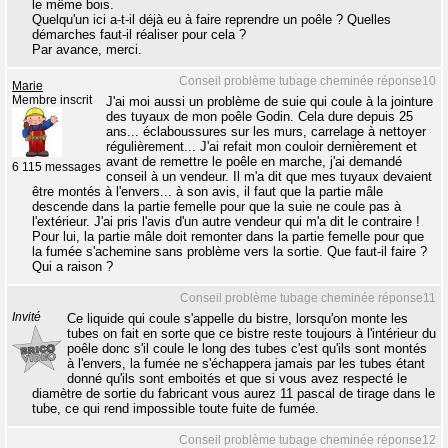
le même bois.
Quelqu'un ici a-t-il déjà eu à faire reprendre un poêle ? Quelles
démarches faut-il réaliser pour cela ?
Par avance, merci.
Conseil problème tubage cheminée réponse10
Marie
Membre inscrit
J'ai moi aussi un problème de suie qui coule à la jointure
des tuyaux de mon poêle Godin. Cela dure depuis 25
ans... éclaboussures sur les murs, carrelage à nettoyer
régulièrement... J'ai refait mon couloir dernièrement et
avant de remettre le poêle en marche, j'ai demandé
6 115 messages
conseil à un vendeur. Il m'a dit que mes tuyaux devaient
être montés à l'envers... à son avis, il faut que la partie mâle
descende dans la partie femelle pour que la suie ne coule pas à
l'extérieur. J'ai pris l'avis d'un autre vendeur qui m'a dit le contraire !
Pour lui, la partie mâle doit remonter dans la partie femelle pour que
la fumée s'achemine sans problème vers la sortie. Que faut-il faire ?
Qui a raison ?
Conseil problème tubage cheminée réponse11
Invité
Ce liquide qui coule s'appelle du bistre, lorsqu'on monte les
tubes on fait en sorte que ce bistre reste toujours à l'intérieur du
poêle donc s'il coule le long des tubes c'est qu'ils sont montés
à l'envers, la fumée ne s'échappera jamais par les tubes étant
donné qu'ils sont emboités et que si vous avez respecté le
diamètre de sortie du fabricant vous aurez 11 pascal de tirage dans le
tube, ce qui rend impossible toute fuite de fumée.
Conseil problème tubage cheminée réponse12