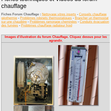
chauffage
Fiches Forum Chauffage :
Nettoyage vitres inserts
-
Conseils chauffage
géothermie
-
Problèmes robinets thermostatiques
-
Brancher un thermostat
sur une chaudière
-
Problèmes ramonage cheminées
-
Conduits évacuation
des fumées
-
Problèmes chauffage radiateur froid
Images d'illustration du forum Chauffage. Cliquez dessus pour les
agrandir.