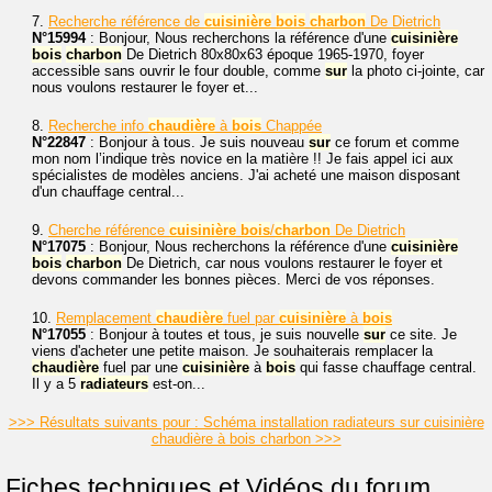
7.
Recherche référence de
cuisinière
bois
charbon
De Dietrich
N°15994
: Bonjour, Nous recherchons la référence d'une
cuisinière
bois
charbon
De Dietrich 80x80x63 époque 1965-1970, foyer
accessible sans ouvrir le four double, comme
sur
la photo ci-jointe, car
nous voulons restaurer le foyer et...
8.
Recherche info
chaudière
à
bois
Chappée
N°22847
: Bonjour à tous. Je suis nouveau
sur
ce forum et comme
mon nom l’indique très novice en la matière !! Je fais appel ici aux
spécialistes de modèles anciens. J'ai acheté une maison disposant
d'un chauffage central...
9.
Cherche référence
cuisinière
bois
/
charbon
De Dietrich
N°17075
: Bonjour, Nous recherchons la référence d'une
cuisinière
bois
charbon
De Dietrich, car nous voulons restaurer le foyer et
devons commander les bonnes pièces. Merci de vos réponses.
10.
Remplacement
chaudière
fuel par
cuisinière
à
bois
N°17055
: Bonjour à toutes et tous, je suis nouvelle
sur
ce site. Je
viens d'acheter une petite maison. Je souhaiterais remplacer la
chaudière
fuel par une
cuisinière
à
bois
qui fasse chauffage central.
Il y a 5
radiateurs
est-on...
>>> Résultats suivants pour : Schéma installation radiateurs sur cuisinière
chaudière à bois charbon >>>
Fiches techniques et Vidéos du forum