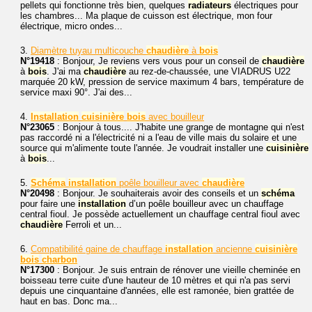
pellets qui fonctionne très bien, quelques
radiateurs
électriques pour
les chambres... Ma plaque de cuisson est électrique, mon four
électrique, micro ondes...
3.
Diamètre tuyau multicouche
chaudière
à
bois
N°19418
: Bonjour, Je reviens vers vous pour un conseil de
chaudière
à
bois
. J'ai ma
chaudière
au rez-de-chaussée, une VIADRUS U22
marquée 20 kW, pression de service maximum 4 bars, température de
service maxi 90°. J'ai des...
4.
Installation
cuisinière
bois
avec bouilleur
N°23065
: Bonjour à tous.... J'habite une grange de montagne qui n'est
pas raccordé ni a l'électricité ni a l'eau de ville mais du solaire et une
source qui m'alimente toute l'année. Je voudrait installer une
cuisinière
à
bois
...
5.
Schéma
installation
poêle bouilleur avec
chaudière
N°20498
: Bonjour. Je souhaiterais avoir des conseils et un
schéma
pour faire une
installation
d’un poêle bouilleur avec un chauffage
central fioul. Je possède actuellement un chauffage central fioul avec
chaudière
Ferroli et un...
6.
Compatibilité gaine de chauffage
installation
ancienne
cuisinière
bois
charbon
N°17300
: Bonjour. Je suis entrain de rénover une vieille cheminée en
boisseau terre cuite d'une hauteur de 10 mètres et qui n'a pas servi
depuis une cinquantaine d'années, elle est ramonée, bien grattée de
haut en bas. Donc ma...