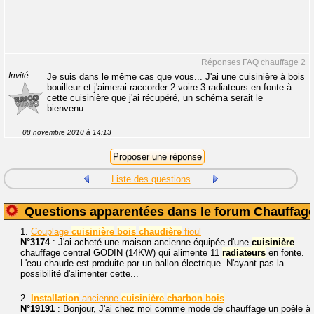
Réponses FAQ chauffage 2
Invité
Je suis dans le même cas que vous... J'ai une cuisinière à bois
bouilleur et j'aimerai raccorder 2 voire 3 radiateurs en fonte à
cette cuisinière que j'ai récupéré, un schéma serait le
bienvenu...
08 novembre 2010 à 14:13
Liste des questions
Questions apparentées dans le forum Chauffag
1.
Couplage
cuisinière
bois
chaudière
fioul
N°3174
: J'ai acheté une maison ancienne équipée d'une
cuisinière
chauffage central GODIN (14KW) qui alimente 11
radiateurs
en fonte.
L'eau chaude est produite par un ballon électrique. N'ayant pas la
possibilité d'alimenter cette...
2.
Installation
ancienne
cuisinière
charbon
bois
N°19191
: Bonjour, J'ai chez moi comme mode de chauffage un poêle à