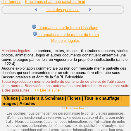
des fumées
-
Problèmes chauffage radiateur froid
Liste des questions
Informations sur le forum Chauffage
Informations sur le moteur du forum
Mentions légales
Mentions légales :
Le contenu, textes, images, illustrations sonores, vidéos,
photos, animations, logos et autres documents constituent ensemble une
œuvre protégée par les lois en vigueur sur la propriété intellectuelle (article
L.122-4).
Aucune exploitation commerciale ou non commerciale même partielle des
données qui sont présentées sur ce site ne pourra être effectuée sans
l'accord préalable et écrit de la SARL Bricovidéo.
Toute reproduction même partielle du contenu de ce site et de l'utilisation
de la marque Bricovidéo sans autorisation sont interdites et donneront suite
à des poursuites.
>> Lire la suite
Vidéos
|
Dossiers & Schémas
|
Fiches
|
Tout le chauffage
|
Images
|
Articles
© Bricovidéo
Les cookies nous permettent de personnaliser le contenu et les annonces,
d'offrir des fonctionnalités relatives aux médias sociaux et d'analyser notre
trafic. Nous partageons également des informations sur l'utilisation de notre
site avec nos partenaires de médias sociaux, de publicité et d'analyse, qui
peuvent combiner celles-ci avec d'autres informations que vous leur avez