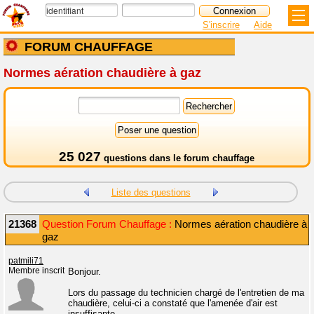
S'inscrire
Aide
FORUM CHAUFFAGE
Normes aération chaudière à gaz
25 027
questions dans le
forum chauffage
Liste des questions
21368
Question Forum Chauffage :
Normes aération chaudière à
gaz
patmili71
Membre inscrit
Bonjour.
Lors du passage du technicien chargé de l'entretien de ma
chaudière, celui-ci a constaté que l'amenée d'air est
insuffisante.