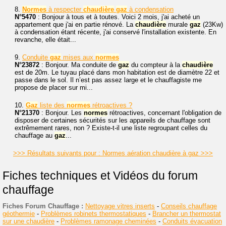
8.
Normes
à respecter
chaudière
gaz
à condensation
N°5470
: Bonjour à tous et à toutes. Voici 2 mois, j'ai acheté un
appartement que j'ai en partie rénové. La
chaudière
murale
gaz
(23Kw)
à condensation étant récente, j'ai conservé l'installation existente. En
revanche, elle était...
9.
Conduite
gaz
mises aux
normes
N°23872
: Bonjour. Ma conduite de
gaz
du compteur à la
chaudière
est de 20m. Le tuyau placé dans mon habitation est de diamètre 22 et
passe dans le sol. Il n’est pas assez large et le chauffagiste me
propose de placer sur mi...
10.
Gaz
liste des
normes
rétroactives ?
N°21370
: Bonjour. Les
normes
rétroactives, concernant l'obligation de
disposer de certaines sécurités sur les appareils de chauffage sont
extrêmement rares, non ? Existe-t-il une liste regroupant celles du
chauffage au
gaz
...
>>> Résultats suivants pour : Normes aération chaudière à gaz >>>
Fiches techniques et Vidéos du forum
chauffage
Fiches Forum Chauffage :
Nettoyage vitres inserts
-
Conseils chauffage
géothermie
-
Problèmes robinets thermostatiques
-
Brancher un thermostat
sur une chaudière
-
Problèmes ramonage cheminées
-
Conduits évacuation