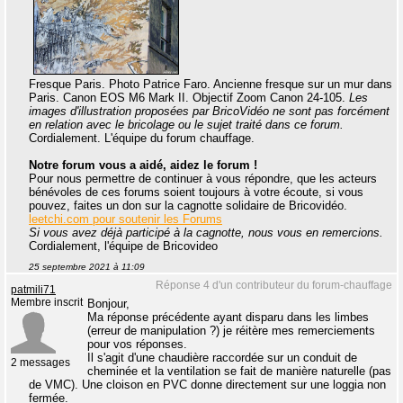
Fresque Paris. Photo Patrice Faro. Ancienne fresque sur un mur dans
Paris. Canon EOS M6 Mark II. Objectif Zoom Canon 24-105.
Les
images d'illustration proposées par BricoVidéo ne sont pas forcément
en relation avec le bricolage ou le sujet traité dans ce forum.
Cordialement. L'équipe du forum chauffage.
Notre forum vous a aidé, aidez le forum !
Pour nous permettre de continuer à vous répondre, que les acteurs
bénévoles de ces forums soient toujours à votre écoute, si vous
pouvez, faites un don sur la cagnotte solidaire de Bricovidéo.
leetchi.com pour soutenir les Forums
Si vous avez déjà participé à la cagnotte, nous vous en remercions.
Cordialement, l'équipe de Bricovideo
25 septembre 2021 à 11:09
Réponse 4 d'un contributeur du forum-chauffage
patmili71
Membre inscrit
Bonjour,
Ma réponse précédente ayant disparu dans les limbes
(erreur de manipulation ?) je réitère mes remerciements
pour vos réponses.
Il s'agit d'une chaudière raccordée sur un conduit de
2 messages
cheminée et la ventilation se fait de manière naturelle (pas
de VMC). Une cloison en PVC donne directement sur une loggia non
fermée.