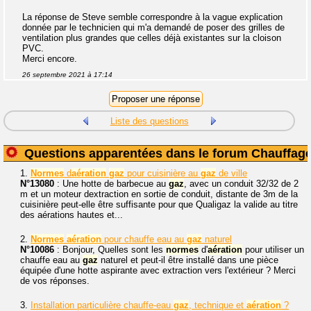
La réponse de Steve semble correspondre à la vague explication
donnée par le technicien qui m'a demandé de poser des grilles de
ventilation plus grandes que celles déjà existantes sur la cloison
PVC.
Merci encore.
26 septembre 2021 à 17:14
Liste des questions
Questions apparentées dans le forum Chauffag
1.
Normes
d
aération
gaz
pour cuisinière au
gaz
de ville
N°13080
: Une hotte de barbecue au
gaz
, avec un conduit 32/32 de 2
m et un moteur dextraction en sortie de conduit, distante de 3m de la
cuisinière peut-elle être suffisante pour que Qualigaz la valide au titre
des aérations hautes et...
2.
Normes
aération
pour chauffe eau au
gaz
naturel
N°10086
: Bonjour, Quelles sont les
normes
d'
aération
pour utiliser un
chauffe eau au
gaz
naturel et peut-il être installé dans une pièce
équipée d'une hotte aspirante avec extraction vers l'extérieur ? Merci
de vos réponses.
3.
Installation particulière chauffe-eau
gaz
, technique et
aération
?