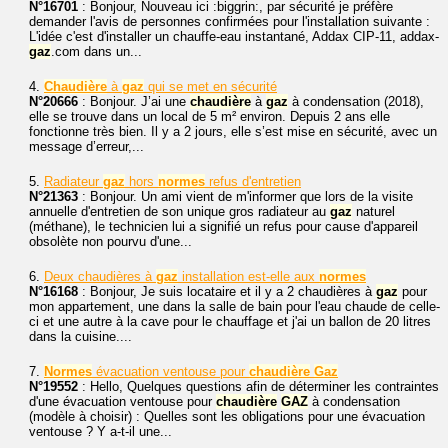
N°16701
: Bonjour, Nouveau ici :biggrin:, par sécurité je préfère
demander l'avis de personnes confirmées pour l'installation suivante :
L'idée c'est d'installer un chauffe-eau instantané, Addax CIP-11, addax-
gaz
.com dans un...
4.
Chaudière
à
gaz
qui se met en sécurité
N°20666
: Bonjour. J’ai une
chaudière
à
gaz
à condensation (2018),
elle se trouve dans un local de 5 m² environ. Depuis 2 ans elle
fonctionne très bien. Il y a 2 jours, elle s’est mise en sécurité, avec un
message d’erreur,...
5.
Radiateur
gaz
hors
normes
refus d'entretien
N°21363
: Bonjour. Un ami vient de m'informer que lors de la visite
annuelle d'entretien de son unique gros radiateur au
gaz
naturel
(méthane), le technicien lui a signifié un refus pour cause d'appareil
obsolète non pourvu d'une...
6.
Deux chaudières à
gaz
installation est-elle aux
normes
N°16168
: Bonjour, Je suis locataire et il y a 2 chaudières à
gaz
pour
mon appartement, une dans la salle de bain pour l'eau chaude de celle-
ci et une autre à la cave pour le chauffage et j'ai un ballon de 20 litres
dans la cuisine....
7.
Normes
évacuation ventouse pour
chaudière
Gaz
N°19552
: Hello, Quelques questions afin de déterminer les contraintes
d'une évacuation ventouse pour
chaudière
GAZ
à condensation
(modèle à choisir) : Quelles sont les obligations pour une évacuation
ventouse ? Y a-t-il une...