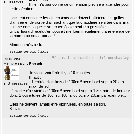
2 messages
Il ne m'a pas donné de dimension précise à atteindre pour
cette aération.
J'aimerai connaitre les dimensions que doivent atteindre les grilles
d'arrivée et de sortie d'air sachant que la chaudière se situe dans ma
cuisine dans laquelle se trouve également ma gazinière.
Si par hasard, quelqu'un pouvait me fournir également la référence de
la norme ce serait parfait !
Merci de m'avoir lu !
24 septembre 2021 à 15:51
Réponse 1 d'un contributeur du forum-chauffage
DualCone
Membre inscrit
Bonsoir.
Je viens voir l'info il y a 10 minutes.
Il faut :
- 1 entrée d'air frais de 100cm² avec bord sup. à 30 cm
243 messages
max. du sol
- 1 sortie d'air vicié de 100cm² avec bord sup. à 1.8m min. de hauteur
donc 2 ouvertures de 10cm x 10cm, ou 5cm x 20cm par exemple...
Elles ne doivent jamais être obstruées, en toute saison.
Steve.
25 septembre 2021 à 00:29