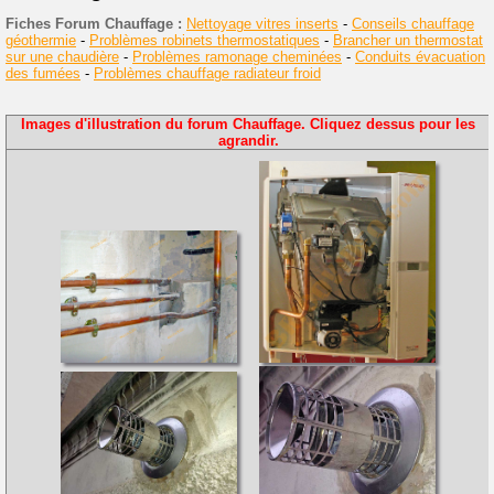
Fiches Forum Chauffage :
Nettoyage vitres inserts
-
Conseils chauffage
géothermie
-
Problèmes robinets thermostatiques
-
Brancher un thermostat
sur une chaudière
-
Problèmes ramonage cheminées
-
Conduits évacuation
des fumées
-
Problèmes chauffage radiateur froid
Images d'illustration du forum Chauffage. Cliquez dessus pour les
agrandir.