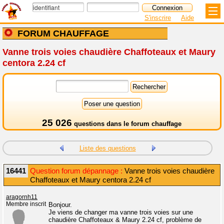
S'inscrire
Aide
FORUM CHAUFFAGE
Vanne trois voies chaudière Chaffoteaux et Maury
centora 2.24 cf
25 026
questions dans le
forum chauffage
Liste des questions
16441
Question forum dépannage :
Vanne trois voies chaudière
Chaffoteaux et Maury centora 2.24 cf
aragornh11
Membre inscrit
Bonjour.
Je viens de changer ma vanne trois voies sur une
chaudière Chaffoteaux & Maury 2.24 cf, problème de