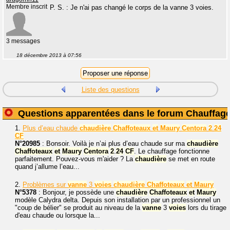
Membre inscrit
P. S. : Je n'ai pas changé le corps de la vanne 3 voies.
3 messages
18 décembre 2013 à 07:56
Liste des questions
Questions apparentées dans le forum Chauffag
1.
Plus d’eau chaude
chaudière
Chaffoteaux
et
Maury
Centora
2
.
24
CF
N°20985
: Bonsoir. Voilà je n’ai plus d’eau chaude sur ma
chaudière
Chaffoteaux
et
Maury
Centora
2
.
24
CF
. Le chauffage fonctionne
parfaitement. Pouvez-vous m'aider ? La
chaudière
se met en route
quand j’allume l’eau...
2.
Problèmes sur
vanne
3
voies
chaudière
Chaffoteaux
et
Maury
N°5378
: Bonjour, je possède une
chaudière
Chaffoteaux
et
Maury
modèle Calydra delta. Depuis son installation par un professionnel un
"coup de bélier" se produit au niveau de la
vanne
3
voies
lors du tirage
d'eau chaude ou lorsque la...