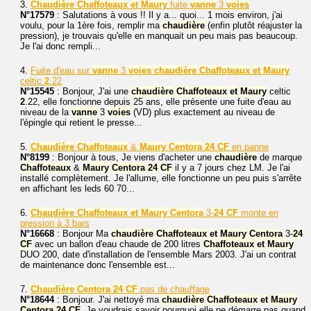
3.
Chaudière
Chaffoteaux
et
Maury
fuite
vanne
3
voies
N°17579
: Salutations à vous !! Il y a... quoi... 1 mois environ, j'ai
voulu, pour la 1ère fois, remplir ma
chaudière
(enfin plutôt réajuster la
pression), je trouvais qu'elle en manquait un peu mais pas beaucoup.
Je l'ai donc rempli...
4.
Fuite d'eau sur
vanne
3
voies
chaudière
Chaffoteaux
et
Maury
celtic
2
.22
N°15545
: Bonjour, J'ai une
chaudière
Chaffoteaux
et
Maury
celtic
2
.22, elle fonctionne depuis 25 ans, elle présente une fuite d'eau au
niveau de la
vanne
3
voies
(VD) plus exactement au niveau de
l'épingle qui retient le presse...
5.
Chaudière
Chaffoteaux
&
Maury
Centora
24
CF
en panne
N°8199
: Bonjour à tous, Je viens d'acheter une
chaudière
de marque
Chaffoteaux
&
Maury
Centora
24
CF
il y a 7 jours chez LM. Je l'ai
installé complètement. Je l'allume, elle fonctionne un peu puis s'arrête
en affichant les leds 60 70...
6.
Chaudière
Chaffoteaux
et
Maury
Centora
3-
24
CF
monte en
pression à 3 bars
N°16668
: Bonjour Ma
chaudière
Chaffoteaux
et
Maury
Centora
3-
24
CF
avec un ballon d'eau chaude de 200 litres
Chaffoteaux
et
Maury
DUO 200, date d'installation de l'ensemble Mars 2003. J'ai un contrat
de maintenance donc l'ensemble est...
7.
Chaudière
Centora
24
CF
pas de chauffage
N°18644
: Bonjour. J'ai nettoyé ma
chaudière
Chaffoteaux
et
Maury
Centora
24
CF
. Je voudrais savoir pourquoi elle ne démarre pas quand