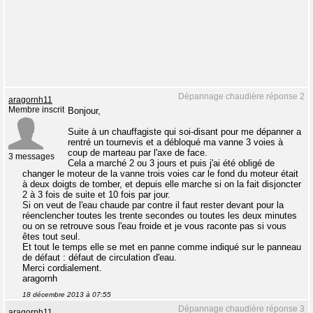
Dépannage chaudière réponse 2
aragornh11
Membre inscrit
Bonjour,
Suite à un chauffagiste qui soi-disant pour me dépanner a
rentré un tournevis et a débloqué ma vanne 3 voies à
coup de marteau par l'axe de face.
3 messages
Cela a marché 2 ou 3 jours et puis j'ai été obligé de
changer le moteur de la vanne trois voies car le fond du moteur était
à deux doigts de tomber, et depuis elle marche si on la fait disjoncter
2 à 3 fois de suite et 10 fois par jour.
Si on veut de l'eau chaude par contre il faut rester devant pour la
réenclencher toutes les trente secondes ou toutes les deux minutes
ou on se retrouve sous l'eau froide et je vous raconte pas si vous
êtes tout seul.
Et tout le temps elle se met en panne comme indiqué sur le panneau
de défaut : défaut de circulation d'eau.
Merci cordialement.
aragornh
18 décembre 2013 à 07:55
Dépannage chaudière réponse 3
aragornh11