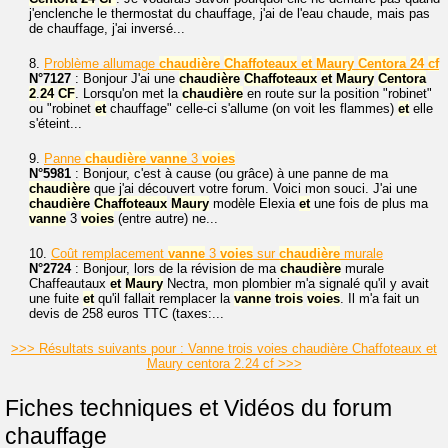
j'enclenche le thermostat du chauffage, j'ai de l'eau chaude, mais pas
de chauffage, j'ai inversé...
8.
Problème allumage
chaudière
Chaffoteaux
et
Maury
Centora
24
cf
N°7127
: Bonjour J'ai une
chaudière
Chaffoteaux
et
Maury
Centora
2
.
24
CF
. Lorsqu'on met la
chaudière
en route sur la position "robinet"
ou "robinet
et
chauffage" celle-ci s'allume (on voit les flammes)
et
elle
s'éteint...
9.
Panne
chaudière
vanne
3
voies
N°5981
: Bonjour, c'est à cause (ou grâce) à une panne de ma
chaudière
que j'ai découvert votre forum. Voici mon souci. J'ai une
chaudière
Chaffoteaux
Maury
modèle Elexia
et
une fois de plus ma
vanne
3
voies
(entre autre) ne...
10.
Coût remplacement
vanne
3
voies
sur
chaudière
murale
N°2724
: Bonjour, lors de la révision de ma
chaudière
murale
Chaffeautaux
et
Maury
Nectra, mon plombier m'a signalé qu'il y avait
une fuite
et
qu'il fallait remplacer la
vanne
trois
voies
. Il m'a fait un
devis de 258 euros TTC (taxes:...
>>> Résultats suivants pour : Vanne trois voies chaudière Chaffoteaux et
Maury centora 2.24 cf >>>
Fiches techniques et Vidéos du forum
chauffage