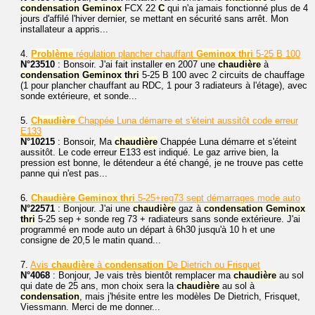
condensation
Geminox
FCX 22
C
qui n'a jamais fonctionné plus de 4
jours d'affilé l'hiver dernier, se mettant en sécurité sans arrêt. Mon
installateur a appris...
4.
Problème
régulation plancher chauffant
Geminox
thri
5-25 B 100
N°23510
: Bonsoir. J'ai fait installer en 2007 une
chaudière
à
condensation
Geminox
thri
5-25 B 100 avec 2 circuits de chauffage
(1 pour plancher chauffant au RDC, 1 pour 3 radiateurs à l'étage), avec
sonde extérieure, et sonde...
5.
Chaudière
Chappée Luna démarre et s'éteint aussitôt code erreur
E133
N°10215
: Bonsoir, Ma
chaudière
Chappée Luna démarre et s'éteint
aussitôt. Le code erreur E133 est indiqué. Le gaz arrive bien, la
pression est bonne, le détendeur a été changé, je ne trouve pas cette
panne qui n'est pas...
6.
Chaudière
Geminox
thri
5-25+reg73 sept démarrages mode auto
N°22571
: Bonjour. J'ai une
chaudière
gaz à
condensation
Geminox
thri
5-25 sep + sonde reg 73 + radiateurs sans sonde extérieure. J'ai
programmé en mode auto un départ à 6h30 jusqu'à 10 h et une
consigne de 20,5 le matin quand...
7.
Avis
chaudière
à
condensation
De Dietrich ou Frisquet
N°4068
: Bonjour, Je vais très bientôt remplacer ma
chaudière
au sol
qui date de 25 ans, mon choix sera la
chaudière
au sol à
condensation
, mais j'hésite entre les modèles De Dietrich, Frisquet,
Viessmann. Merci de me donner...