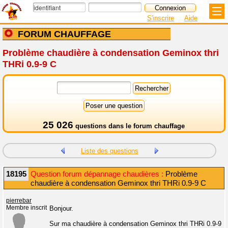
S'inscrire
Aide
FORUM CHAUFFAGE
Problème chaudière à condensation Geminox thri
THRi 0.9-9 C
25 026
questions dans le
forum chauffage
Liste des questions
18195
Question forum dépannage chaudières :
Problème
chaudière à condensation Geminox thri THRi 0.9-9 C
pierrebar
Membre inscrit
Bonjour.
Sur ma chaudière à condensation Geminox thri THRi 0.9-9