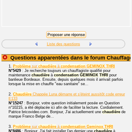
Liste des questions
Questions apparentées dans le forum Chauffag
1.
Problème
sur
chaudière
à
condensation
GEMINOX
THRI
N°5429
: Je recherche toujours un chauffagiste qualifié pour
maintenance
chaudière
à
condensation
GEMINOX
THRI
pour
banlieue Bordeaux. Ensuite, depuis quelques mois il arrivait parfois
lorsque la mise en chauffe "eau sanitaire" se...
2.
Chaudière
Chappée Luna démarre et s'éteint aussitôt code erreur
E133
N°15247
: Bonjour, votre question initialement posée en Question
n°10215, a été déplacée ici afin de faciliter la lecture. Cordialement.
Patrice bricovideo.com. Bonjour, J'ai actuellement une
chaudière
de
marque Franco Belge de...
3.
Problème
sur
chaudière
à
condensation
Geminox
THRI
N°8486
: Bonjour, J'ai fait installer l'an dernier une
chaudière
à