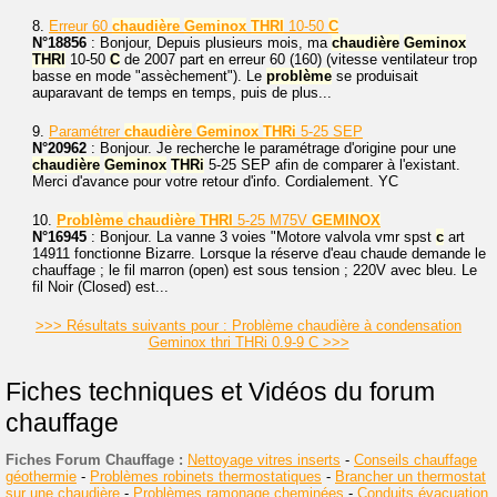
8.
Erreur 60
chaudière
Geminox
THRI
10-50
C
N°18856
: Bonjour, Depuis plusieurs mois, ma
chaudière
Geminox
THRI
10-50
C
de 2007 part en erreur 60 (160) (vitesse ventilateur trop
basse en mode "assèchement"). Le
problème
se produisait
auparavant de temps en temps, puis de plus...
9.
Paramétrer
chaudière
Geminox
THRi
5-25 SEP
N°20962
: Bonjour. Je recherche le paramétrage d'origine pour une
chaudière
Geminox
THRi
5-25 SEP afin de comparer à l'existant.
Merci d'avance pour votre retour d'info. Cordialement. YC
10.
Problème
chaudière
THRI
5-25 M75V
GEMINOX
N°16945
: Bonjour. La vanne 3 voies "Motore valvola vmr spst
c
art
14911 fonctionne Bizarre. Lorsque la réserve d'eau chaude demande le
chauffage ; le fil marron (open) est sous tension ; 220V avec bleu. Le
fil Noir (Closed) est...
>>> Résultats suivants pour : Problème chaudière à condensation
Geminox thri THRi 0.9-9 C >>>
Fiches techniques et Vidéos du forum
chauffage
Fiches Forum Chauffage :
Nettoyage vitres inserts
-
Conseils chauffage
géothermie
-
Problèmes robinets thermostatiques
-
Brancher un thermostat
sur une chaudière
-
Problèmes ramonage cheminées
-
Conduits évacuation