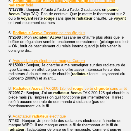
5.
Panne
radiateur
Acova
taiga
voyant
rouge
toujours allumé
radiateur
froid
N°17786
: Bonjour. A l'aide à l'aide à l'aide. 2 radiateurs en
panne
Acova
Taiga TAQ. Pas de centrale. Que je mette le thermostat sur 2
ou 6 le
voyant
reste
rouge
sans que le
radiateur
chauffe. Le
voyant
est vert seulement sur hors...
6.
Radiateur
Acova
Fassane ne chauffe plus
N°2688
: Mon
radiateur
Acova
fassane ne chauffe plus alors que le
boîtier de régulation semble fonctionner correctement (pilotage des leds
= OK, bruit de basculement du relais interne quand je fais varier la
consigne de...
7.
Avis radiateurs électriques marque Carrera
N°15000
: Bonjour, Je cherche à me renseigner sur des radiateurs de
type Carrera, en effet ce jour une offre assez intéressante sur des
radiateurs à double cœur de chauffe (
radiateur
fonte + rayonnant alu
Concerto 2000W) et avant...
8.
Radiateur
Acova
TAX-200-125 led
rouge
verte
clignote
sans arrêt
N°20917
: Bonjour, J'ai un
radiateur
Acova
TAX-200-125 qui chauffe la
pièce mais j'ai l'impression qu'il fonctionne par intermittence. Il n'est
relié à aucune centrale de commande à distance (pas de
fonctionnement via le fil...
9.
Adaptateur
radiateur
électrique
N°482
: Bonjour, Je possède des radiateurs électriques à inertie de
marque WIBO. Il me manque entre le fil de thermostat et le fil du
radiateur
, l'adaptateur de prise ou thermocouple. Comment puis-je