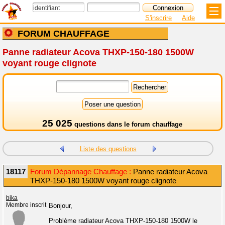
S'inscrire
Aide
FORUM CHAUFFAGE
Panne radiateur Acova THXP-150-180 1500W
voyant rouge clignote
25 025
questions dans le
forum chauffage
Liste des questions
18117
Forum Dépannage Chauffage :
Panne radiateur Acova
THXP-150-180 1500W voyant rouge clignote
bika
Membre inscrit
Bonjour,
Problème radiateur Acova THXP-150-180 1500W le