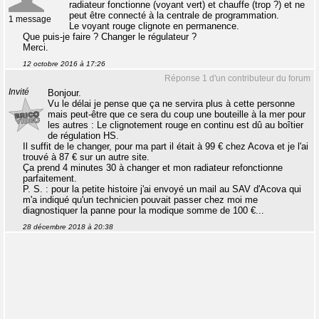
radiateur fonctionne (voyant vert) et chauffe (trop ?) et ne
peut être connecté à la centrale de programmation.
1 message
Le voyant rouge clignote en permanence.
Que puis-je faire ? Changer le régulateur ?
Merci.
12 octobre 2016 à 17:26
Réponse 1 d'un contributeur du forum
Invité
Bonjour.
Vu le délai je pense que ça ne servira plus à cette personne
mais peut-être que ce sera du coup une bouteille à la mer pour
les autres : Le clignotement rouge en continu est dû au boîtier
de régulation HS.
Il suffit de le changer, pour ma part il était à 99 € chez Acova et je l'ai
trouvé à 87 € sur un autre site.
Ça prend 4 minutes 30 à changer et mon radiateur refonctionne
parfaitement.
P. S. : pour la petite histoire j'ai envoyé un mail au SAV d'Acova qui
m'a indiqué qu'un technicien pouvait passer chez moi me
diagnostiquer la panne pour la modique somme de 100 €...
28 décembre 2018 à 20:38