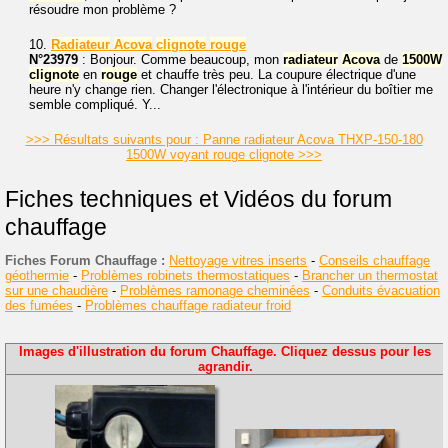
résoudre mon problème ?
10.
Radiateur
Acova
clignote
rouge
N°23979
: Bonjour. Comme beaucoup, mon
radiateur
Acova
de
1500W
clignote
en
rouge
et chauffe très peu. La coupure électrique d'une
heure n'y change rien. Changer l'électronique à l'intérieur du boîtier me
semble compliqué. Y...
>>> Résultats suivants pour : Panne radiateur Acova THXP-150-180
1500W voyant rouge clignote >>>
Fiches techniques et Vidéos du forum
chauffage
Fiches Forum Chauffage :
Nettoyage vitres inserts
-
Conseils chauffage
géothermie
-
Problèmes robinets thermostatiques
-
Brancher un thermostat
sur une chaudière
-
Problèmes ramonage cheminées
-
Conduits évacuation
des fumées
-
Problèmes chauffage radiateur froid
Images d'illustration du forum Chauffage. Cliquez dessus pour les
agrandir.