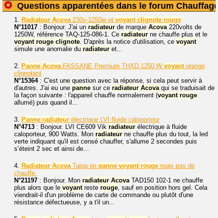
Questions apparentées dans le forum Chauffag
1.
Radiateur
Acova
230v-1250w et
voyant
clignote
rouge
N°11017
: Bonjour. J'ai un
radiateur
de marque
Acova
220volts de
1250W, référence TAQ-125-086-1. Ce
radiateur
ne chauffe plus et le
voyant
rouge
clignote
. D'après la notice d'utilisation, ce
voyant
simule une anomalie du
radiateur
et...
2.
Panne
Acova
FASSANE Premium THXD 1250 W
voyant
orange
clignotant
N°15364
: C'est une question avec la réponse, si cela peut servir à
d'autres. J'ai eu une
panne
sur ce
radiateur
Acova
qui se traduisait de
la façon suivante : l'appareil chauffe normalement (
voyant
rouge
allumé) puis quand il...
3.
Panne
radiateur
électrique LVI fluide caloporteur
N°4713
: Bonjour. LVI CE609 Vik
radiateur
électrique à fluide
caloporteur, 900 Watts. Mon
radiateur
ne chauffe plus du tout, la led
verte indiquant qu'il est censé chauffer, s'allume 2 secondes puis
s’éteint 2 sec et ainsi de...
4.
Radiateur
Acova
Taiga en
panne
voyant
rouge
mais pas de
chauffe.
N°21197
: Bonjour. Mon
radiateur
Acova
TAD150 102-1 ne chauffe
plus alors que le
voyant
reste
rouge
, sauf en position hors gel. Cela
viendrait-il d'un problème de carte de commande ou plutôt d'une
résistance défectueuse, y a t'il un...