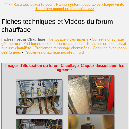
>>> Résultats suivants pour : Panne systématique après chaque visite
d'entretien annuel de chaudière >>>
Fiches techniques et Vidéos du forum
chauffage
Fiches Forum Chauffage :
Nettoyage vitres inserts
-
Conseils chauffage
géothermie
-
Problèmes robinets thermostatiques
-
Brancher un thermostat
sur une chaudière
-
Problèmes ramonage cheminées
-
Conduits évacuation
des fumées
-
Problèmes chauffage radiateur froid
Images d'illustration du forum Chauffage. Cliquez dessus pour les
agrandir.