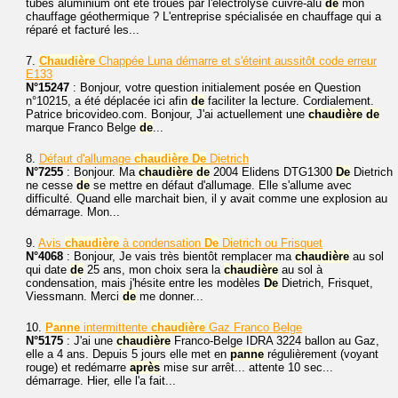
tubes aluminium ont été troués par l'électrolyse cuivre-alu
de
mon
chauffage géothermique ? L'entreprise spécialisée en chauffage qui a
réparé et facturé les...
7.
Chaudière
Chappée Luna démarre et s'éteint aussitôt code erreur
E133
N°15247
: Bonjour, votre question initialement posée en Question
n°10215, a été déplacée ici afin
de
faciliter la lecture. Cordialement.
Patrice bricovideo.com. Bonjour, J'ai actuellement une
chaudière
de
marque Franco Belge
de
...
8.
Défaut d'allumage
chaudière
De
Dietrich
N°7255
: Bonjour. Ma
chaudière
de
2004 Elidens DTG1300
De
Dietrich
ne cesse
de
se mettre en défaut d'allumage. Elle s'allume avec
difficulté. Quand elle marchait bien, il y avait comme une explosion au
démarrage. Mon...
9.
Avis
chaudière
à condensation
De
Dietrich ou Frisquet
N°4068
: Bonjour, Je vais très bientôt remplacer ma
chaudière
au sol
qui date
de
25 ans, mon choix sera la
chaudière
au sol à
condensation, mais j'hésite entre les modèles
De
Dietrich, Frisquet,
Viessmann. Merci
de
me donner...
10.
Panne
intermittente
chaudière
Gaz Franco Belge
N°5175
: J'ai une
chaudière
Franco-Belge IDRA 3224 ballon au Gaz,
elle a 4 ans. Depuis 5 jours elle met en
panne
régulièrement (voyant
rouge) et redémarre
après
mise sur arrêt... attente 10 sec...
démarrage. Hier, elle l'a fait...