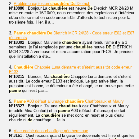
2.
Problème explosion
chaudière
De
Dietrich
N°10880
: Bonjour La
chaudière
est neuve
De
Dietrich MCR 24/28 MI
mise en route le 16/10/09, nous entendons des explosions à l'intérieur
et/ou elle se met en code erreur E05. J'attends le technicien pour la
troisième fois. Hier, il a...
3.
Panne
chaudière
De
Dietrich MCR 24/28 - Code erreur E02 et E07
récurrents
N°18302
: Bonjour, Ma vieille
chaudière
ayant rendu l'âme il y a 3
semaines, je l'ai remplacée par une
chaudière
neuve
DE
DIETRICH
MCR 24/28 à ventouse et micro-accumulation pour l'ECS. Je précise
que l'installation a été...
4.
Chaudière
Chappée Luna démarre et s'éteint aussitôt code erreur
E133
N°10215
: Bonsoir, Ma
chaudière
Chappée Luna démarre et s'éteint
aussitôt. Le code erreur E133 est indiqué. Le gaz arrive bien, la
pression est bonne, le détendeur a été changé, je ne trouve pas cette
panne
qui n'est pas...
5.
Panne
A03 défaut allumage
chaudière
Chaffoteaux et Maury
N°15327
: Bonjour. J'ai une
chaudière
à gaz Chaffoteaux et Maury
(modèle Mira Confort) et la
panne
A03 (défaut d'allumage) se fait
régulièrement. La
chaudière
se met donc en reset et plus d'eau
chaude ni
de
chauffage... Je la...
6.
Vice caché dans chauffage géothermique
N°3161
: Quel recours quand la garantie décennale est finie et que les