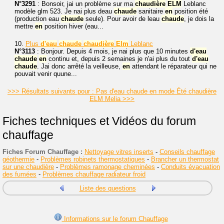
N°3291
: Bonsoir, jai un problème sur ma
chaudière
ELM
Leblanc
modèle glm 523. Je nai plus deau
chaude
sanitaire
en
position été
(production eau
chaude
seule). Pour avoir de leau
chaude
, je dois la
mettre
en
position hiver (eau...
10.
Plus
d'eau
chaude
chaudière
Elm
Leblanc
N°3113
: Bonjour. Depuis 4 mois, je nai plus que 10 minutes
d'eau
chaude
en
continu et, depuis 2 semaines je n'ai plus du tout
d'eau
chaude
. Jai donc arrêté la veilleuse,
en
attendant le réparateur qui ne
pouvait venir quune...
>>> Résultats suivants pour : Pas d'eau chaude en mode Été chaudière
ELM Melia >>>
Fiches techniques et Vidéos du forum
chauffage
Fiches Forum Chauffage :
Nettoyage vitres inserts
-
Conseils chauffage
géothermie
-
Problèmes robinets thermostatiques
-
Brancher un thermostat
sur une chaudière
-
Problèmes ramonage cheminées
-
Conduits évacuation
des fumées
-
Problèmes chauffage radiateur froid
Liste des questions
Informations sur le forum Chauffage