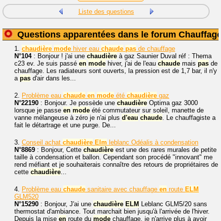
Liste des questions
Questions apparentées dans le forum Chauffag
1.
chaudière
mode
hiver eau
chaude
pas
de chauffage
N°104
: Bonjour ! j'ai une
chaudière
à gaz Saunier Duval réf : Thema
c23 ev. Je suis passé
en
mode
hiver, j'ai de l'eau
chaude
mais
pas
de
chauffage. Les radiateurs sont ouverts, la pression est de 1,7 bar, il n'y
a
pas
d'air dans les...
2.
Problème eau
chaude
en
mode
été
chaudière
gaz
N°22190
: Bonjour. Je possède une
chaudière
Optima gaz 3000
lorsque je passe
en
mode
été commutateur sur soleil, manette de
vanne mélangeuse à zéro je n'ai plus
d'eau
chaude
. Le chauffagiste a
fait le détartrage et une purge. De...
3.
Conseil achat
chaudière
Elm
leblanc Odéalis à condensation
N°8869
: Bonjour, Cette
chaudière
est une des rares murales de petite
taille à condensation et ballon. Cependant son procédé "innovant" me
rend méfiant et je souhaiterais connaître des retours de propriétaires de
cette
chaudière
...
4.
Problème eau
chaude
sanitaire avec chauffage
en
route
ELM
GLM520
N°15290
: Bonjour, J'ai une
chaudière
ELM
Leblanc GLM5/20 sans
thermostat d'ambiance. Tout marchait bien jusqu'à l'arrivée de l'hiver.
Depuis la mise
en
route du
mode
chauffage, je n'arrive plus à avoir