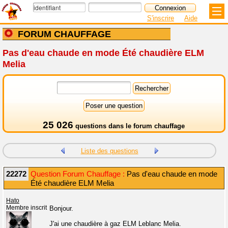
S'inscrire
Aide
FORUM CHAUFFAGE
Pas d'eau chaude en mode Été chaudière ELM
Melia
25 026
questions dans le
forum chauffage
Liste des questions
22272
Question Forum Chauffage :
Pas d'eau chaude en mode
Été chaudière ELM Melia
Hato
Membre inscrit
Bonjour.
J'ai une chaudière à gaz ELM Leblanc Melia.