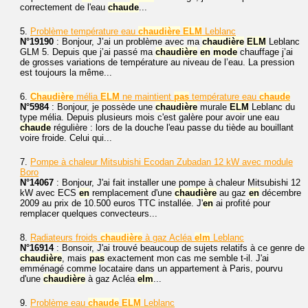
correctement de l'eau
chaude
...
5.
Problème température eau
chaudière
ELM
Leblanc
N°19190
: Bonjour, J’ai un problème avec ma
chaudière
ELM
Leblanc
GLM 5. Depuis que j’ai passé ma
chaudière
en
mode
chauffage j’ai
de grosses variations de température au niveau de l’eau. La pression
est toujours la même...
6.
Chaudière
mélia
ELM
ne maintient
pas
température eau
chaude
N°5984
: Bonjour, je possède une
chaudière
murale
ELM
Leblanc du
type mélia. Depuis plusieurs mois c'est galère pour avoir une eau
chaude
régulière : lors de la douche l'eau passe du tiède au bouillant
voire froide. Celui qui...
7.
Pompe à chaleur Mitsubishi Ecodan Zubadan 12 kW avec module
Boro
N°14067
: Bonjour, J'ai fait installer une pompe à chaleur Mitsubishi 12
kW avec ECS
en
remplacement d'une
chaudière
au gaz
en
décembre
2009 au prix de 10.500 euros TTC installée. J'
en
ai profité pour
remplacer quelques convecteurs...
8.
Radiateurs froids
chaudière
à gaz Acléa
elm
Leblanc
N°16914
: Bonsoir, J'ai trouvé beaucoup de sujets relatifs à ce genre de
chaudière
, mais
pas
exactement mon cas me semble t-il. J'ai
emménagé comme locataire dans un appartement à Paris, pourvu
d'une
chaudière
à gaz Acléa
elm
...
9.
Problème eau
chaude
ELM
Leblanc