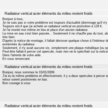
Radiateur vertical acier éléments du milieu restent froids
Bonjour à tous,
Je ne sais pas si votre problème est toujours d'actualité (dommage qu'il n'y 
Toujours est-il que j'ai acheté un radiateur vertical en promotion à 129 €.
Je l'ai monté moi même en lieu et place d'un ancien radiateur.
La mise en eau s'est bien passée... Seulement il ne chauffe pas du tout, alo
très bien.
D'après la notice de montage, il fallait dévisser quelque chose à l'intérieur 
extrémités du radiateur.
Seulement, il n'y avait aucune vis, simplement une plaque métallique (ou op
Peut-être fallait-il percer cet opercule, mais rien ne le spécifiait sur la notice
Dans l'attente de votre aide.
En vous remerciant.
Radiateur vertical acier éléments du milieu restent froids
Bonjour, nous sommes le 15/01/2009.
J'ai eu le même problème et effectivement, il y a deux opercules à percer ave
retour soient positionnés en bas.
Bon courage à vous.
Radiateur vertical acier éléments du milieu restent froids