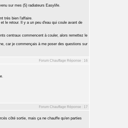
venu sur mes (5) radiateurs Easylife.
 très bien l'affaire.
et le retour. Il y a un peu d'eau qui coule avant de
ents centraux commencent à couler, alors remettez le
 ligne, car je commençais à me poser des questions sur
Forum Chauffage Réponse : 16
e.
Forum Chauffage Réponse : 17
ercés côté sortie, mais ça ne chauffe qu'en parties