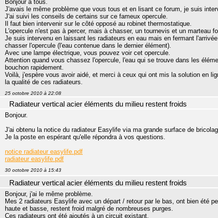
Bonjour à tous.
J'avais le même problème que vous tous et en lisant ce forum, je suis inter
J'ai suivi les conseils de certains sur ce fameux opercule.
Il faut bien intervenir sur le côté opposé au robinet thermostatique.
L'opercule n'est pas à percer, mais à chasser, un tournevis et un marteau font
Je suis intervenu en laissant les radiateurs en eau mais en fermant l'arrivée 
chasser l'opercule (l'eau contenue dans le dernier élément).
Avec une lampe électrique, vous pouvez voir cet opercule.
Attention quand vous chassez l'opercule, l'eau qui se trouve dans les élém
bouchon rapidement.
Voilà, j'espère vous avoir aidé, et merci à ceux qui ont mis la solution en
la qualité de ces radiateurs.
25 octobre 2010 à 22:08
Radiateur vertical acier éléments du milieu restent froids
Bonjour.
J'ai obtenu la notice du radiateur Easylife via ma grande surface de bricolag
Je la poste en espérant qu'elle répondra à vos questions.
notice radiateur easylife.pdf
radiateur easylife.pdf
30 octobre 2010 à 15:43
Radiateur vertical acier éléments du milieu restent froids
Bonjour, j'ai le même problème.
Mes 2 radiateurs Easylife avec un départ / retour par le bas, ont bien été p
haute et basse, restent froid malgré de nombreuses purges.
Ces radiateurs ont été ajoutés à un circuit existant.