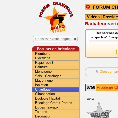
FORUM C
Vidéos
|
Dossier
Radiateur verti
Rechercher da
ou taper le n° d'une 
Choisissez votre langue
Forums de bricolage
Plomberie
Électricité
Papier peint
Peinture
Menuiserie
Question pr
Sols . Carrelages
Maçonnerie
Isolation
6756
Problème Ch
Chauffage
Climatisation
Écologie Habitat
Invité
Bricolage Créatif Photos
Litiges Travaux
Toitures
Décoration