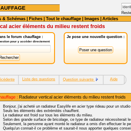
HAUFFAGE
Reste
s & Schémas
|
Fiches
|
Tout le chauffage
|
Images
|
Articles
cal acier éléments du milieu restent froids
ns le forum chauffage :
Je pose une nouvelle question :
question pour y accéder directement
Liste des questions
Aide
écédente
Question suivante
auffage :
Radiateur vertical acier éléments du milieu restent froids
Bonjour, j'ai acheté un radiateur Easylife en acier type rideau pour un studio
Seuls les éléments des extrémités chauffent.
Le radiateur est froid sur tous les éléments du milieu.
Selon des grande surface de bricolage, ce type de radiateur nécessiterait 
Seulement, la personne ayant monté le radiateur a omis d'en effectuer le pe
Quelqu'un connait-il ce problème et saurait-il nous apporter quelques consei