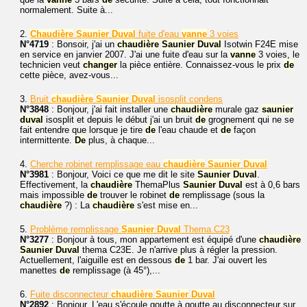
normalement. Suite à...
2.
Chaudière
Saunier
Duval
fuite d'eau
vanne
3 voies
N°4719
: Bonsoir, j'ai un
chaudière
Saunier
Duval
Isotwin F24E mise
en service en janvier 2007. J'ai une fuite d'eau sur la
vanne
3 voies, le
technicien veut
changer
la pièce entière. Connaissez-vous le prix
de
cette pièce, avez-vous...
3.
Bruit
chaudière
Saunier
Duval
isosplit condens
N°3848
: Bonjour, j'ai fait installer une
chaudière
murale gaz
saunier
duval
isosplit et depuis le début j'ai un bruit
de
grognement qui ne se
fait entendre que lorsque je tire
de
l'eau chaude et
de
façon
intermittente.
De
plus, à chaque...
4.
Cherche robinet remplissage eau
chaudière
Saunier
Duval
N°3981
: Bonjour, Voici ce que me dit le site
Saunier
Duval
.
Effectivement, la
chaudière
ThemaPlus
Saunier
Duval
est à 0,6 bars
mais impossible
de
trouver le robinet
de
remplissage (sous la
chaudière
?) : La
chaudière
s'est mise en...
5.
Problème remplissage
Saunier
Duval
Thema C23
N°3277
: Bonjour à tous, mon appartement est équipé d'une
chaudière
Saunier
Duval
thema C23E. Je n'arrive plus à régler la pression.
Actuellement, l'aiguille est en dessous
de
1 bar. J'ai ouvert les
manettes
de
remplissage (à 45°),...
6.
Fuite disconnecteur
chaudière
Saunier
Duval
N°2892
: Bonjour. L'eau s'écoule goutte à goutte au disconnecteur sur