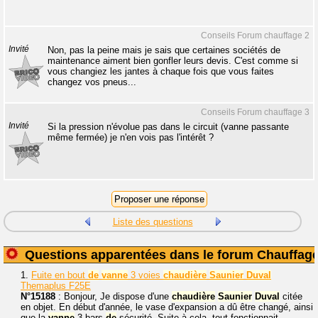
Conseils Forum chauffage 2
Invité
Non, pas la peine mais je sais que certaines sociétés de
maintenance aiment bien gonfler leurs devis. C'est comme si
vous changiez les jantes à chaque fois que vous faites
changez vos pneus...
Conseils Forum chauffage 3
Invité
Si la pression n'évolue pas dans le circuit (vanne passante
même fermée) je n'en vois pas l'intérêt ?
Liste des questions
Questions apparentées dans le forum Chauffag
1.
Fuite en bout
de
vanne
3 voies
chaudière
Saunier
Duval
Themaplus F25E
N°15188
: Bonjour, Je dispose d'une
chaudière
Saunier
Duval
citée
en objet. En début d'année, le vase d'expansion a dû être changé, ainsi
que la
vanne
3 bars
de
sécurité. Suite à cela, tout fonctionnait