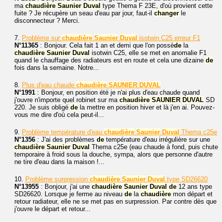
ma
chaudière
Saunier
Duval
type Thema F 23E, d'où provient cette
fuite ? Je récupère un seau d'eau par jour, faut-il
changer
le
disconnecteur ? Merci.
7.
Problème sur
chaudière
Saunier
Duval
isotwin C25 erreur F1
N°11365
: Bonjour. Cela fait 1 an et demi que l'on possè
de
la
chaudière
Saunier
Duval
isotwin C25, elle se met en anomalie F1
quand le chauffage des radiateurs est en route et cela une dizaine
de
fois dans la semaine. Notre...
8.
Plus d'eau chaude
chaudière
SAUNIER
DUVAL
N°1991
: Bonjour, en position été je n'ai plus d'eau chaude quand
j'ouvre n'importe quel robinet sur ma
chaudière
SAUNIER
DUVAL
SD
220. Je suis obligé
de
la mettre en position hiver et là j'en ai. Pouvez-
vous me dire d'où cela peut-il...
9.
Problème température d'eau
chaudière
Saunier
Duval
Thema c25e
N°1356
: J'ai des problèmes
de
température d'eau irrégulière sur une
chaudière
Saunier
Duval
Thema c25e (eau chaude à fond, puis chute
temporaire à froid sous la douche, sympa, alors que personne d'autre
ne tire d'eau dans la maison !...
10.
Problème surpression
chaudière
Saunier
Duval
type SD26620
N°13955
: Bonjour, j'ai une
chaudière
Saunier
Duval
de
12 ans type
SD26620. Lorsque je ferme au niveau
de
la
chaudière
mon départ et
retour radiateur, elle ne se met pas en surpression. Par contre dès que
j'ouvre le départ et retour...