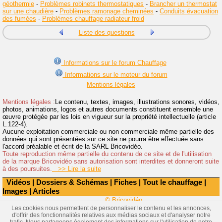
géothermie
-
Problèmes robinets thermostatiques
-
Brancher un thermostat
sur une chaudière
-
Problèmes ramonage cheminées
-
Conduits évacuation
des fumées
-
Problèmes chauffage radiateur froid
Liste des questions
Informations sur le forum Chauffage
Informations sur le moteur du forum
Mentions légales
Mentions légales :
Le contenu, textes, images, illustrations sonores, vidéos,
photos, animations, logos et autres documents constituent ensemble une
œuvre protégée par les lois en vigueur sur la propriété intellectuelle (article
L.122-4).
Aucune exploitation commerciale ou non commerciale même partielle des
données qui sont présentées sur ce site ne pourra être effectuée sans
l'accord préalable et écrit de la SARL Bricovidéo.
Toute reproduction même partielle du contenu de ce site et de l'utilisation
de la marque Bricovidéo sans autorisation sont interdites et donneront suite
à des poursuites.
>> Lire la suite
Vidéos
|
Dossiers & Schémas
|
Fiches
|
Tout le chauffage
|
Images
|
Articles
© Bricovidéo
Les cookies nous permettent de personnaliser le contenu et les annonces,
d'offrir des fonctionnalités relatives aux médias sociaux et d'analyser notre