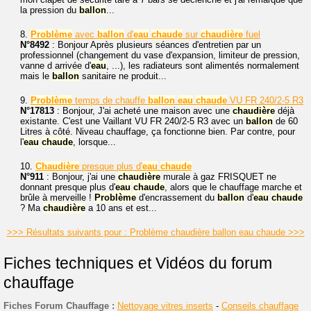
la pression du
ballon
...
8.
Problème
avec
ballon
d'
eau
chaude
sur
chaudière
fuel
N°8492
: Bonjour Après plusieurs séances d'entretien par un
professionnel (changement du vase d'expansion, limiteur de pression,
vanne d arrivée d'
eau
, ...), les radiateurs sont alimentés normalement
mais le
ballon
sanitaire ne produit...
9.
Problème
temps de chauffe
ballon
eau
chaude
VU FR 240/2-5 R3
N°17813
: Bonjour, J'ai acheté une maison avec une
chaudière
déjà
existante. C'est une Vaillant VU FR 240/2-5 R3 avec un
ballon
de 60
Litres à côté. Niveau chauffage, ça fonctionne bien. Par contre, pour
l'
eau
chaude
, lorsque...
10.
Chaudière
presque plus d'
eau
chaude
N°911
: Bonjour, j'ai une
chaudière
murale à gaz FRISQUET ne
donnant presque plus d'
eau
chaude
, alors que le chauffage marche et
brûle à merveille !
Problème
d'encrassement du
ballon
d'
eau
chaude
? Ma
chaudière
a 10 ans et est...
>>> Résultats suivants pour : Problème chaudière ballon eau chaude >>>
Fiches techniques et Vidéos du forum
chauffage
Fiches Forum Chauffage :
Nettoyage vitres inserts
-
Conseils chauffage