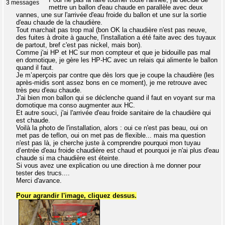
3 messages
mettre un ballon d'eau chaude en parallèle avec deux
vannes, une sur l'arrivée d'eau froide du ballon et une sur la sortie
d'eau chaude de la chaudière.
Tout marchait pas trop mal (bon OK la chaudière n'est pas neuve,
des fuites à droite à gauche, l'installation a été faite avec des tuyaux
de partout, bref c'est pas nickel, mais bon).
Comme j'ai HP et HC sur mon compteur et que je bidouille pas mal
en domotique, je gère les HP-HC avec un relais qui alimente le ballon
quand il faut.
Je m’aperçois par contre que dès lors que je coupe la chaudière (les
après-midis sont assez bons en ce moment), je me retrouve avec
très peu d'eau chaude.
J'ai bien mon ballon qui se déclenche quand il faut en voyant sur ma
domotique ma conso augmenter aux HC.
Et autre souci, j'ai l'arrivée d'eau froide sanitaire de la chaudière qui
est chaude.
Voilà la photo de l'installation, alors : oui ce n'est pas beau, oui on
met pas de teflon, oui on met pas de flexible... mais ma question
n'est pas là, je cherche juste à comprendre pourquoi mon tuyau
d’entrée d'eau froide chaudière est chaud et pourquoi je n'ai plus d'eau
chaude si ma chaudière est éteinte.
Si vous avez une explication ou une direction à me donner pour
tester des trucs....
Merci d'avance.
Pour agrandir l'image, cliquez dessus.