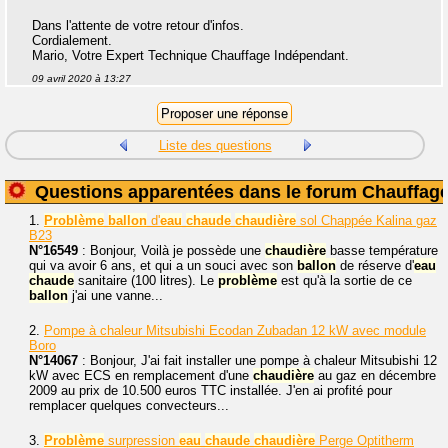
Dans l'attente de votre retour d'infos.
Cordialement.
Mario, Votre Expert Technique Chauffage Indépendant.
09 avril 2020 à 13:27
Liste des questions
Questions apparentées dans le forum Chauffag
1.
Problème
ballon
d'
eau
chaude
chaudière
sol Chappée Kalina gaz
B23
N°16549
: Bonjour, Voilà je possède une
chaudière
basse température
qui va avoir 6 ans, et qui a un souci avec son
ballon
de réserve d'
eau
chaude
sanitaire (100 litres). Le
problème
est qu'à la sortie de ce
ballon
j'ai une vanne...
2.
Pompe à chaleur Mitsubishi Ecodan Zubadan 12 kW avec module
Boro
N°14067
: Bonjour, J'ai fait installer une pompe à chaleur Mitsubishi 12
kW avec ECS en remplacement d'une
chaudière
au gaz en décembre
2009 au prix de 10.500 euros TTC installée. J'en ai profité pour
remplacer quelques convecteurs...
3.
Problème
surpression
eau
chaude
chaudière
Perge Optitherm