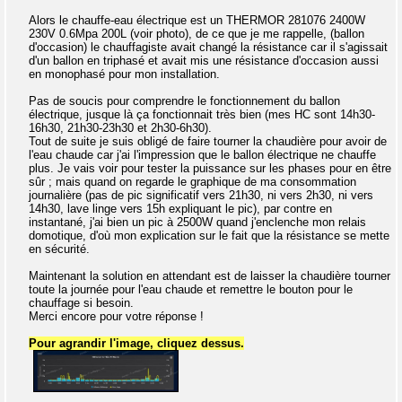
Alors le chauffe-eau électrique est un THERMOR 281076 2400W
230V 0.6Mpa 200L (voir photo), de ce que je me rappelle, (ballon
d'occasion) le chauffagiste avait changé la résistance car il s'agissait
d'un ballon en triphasé et avait mis une résistance d'occasion aussi
en monophasé pour mon installation.
Pas de soucis pour comprendre le fonctionnement du ballon
électrique, jusque là ça fonctionnait très bien (mes HC sont 14h30-
16h30, 21h30-23h30 et 2h30-6h30).
Tout de suite je suis obligé de faire tourner la chaudière pour avoir de
l'eau chaude car j'ai l'impression que le ballon électrique ne chauffe
plus. Je vais voir pour tester la puissance sur les phases pour en être
sûr ; mais quand on regarde le graphique de ma consommation
journalière (pas de pic significatif vers 21h30, ni vers 2h30, ni vers
14h30, lave linge vers 15h expliquant le pic), par contre en
instantané, j'ai bien un pic à 2500W quand j'enclenche mon relais
domotique, d'où mon explication sur le fait que la résistance se mette
en sécurité.
Maintenant la solution en attendant est de laisser la chaudière tourner
toute la journée pour l'eau chaude et remettre le bouton pour le
chauffage si besoin.
Merci encore pour votre réponse !
Pour agrandir l'image, cliquez dessus.