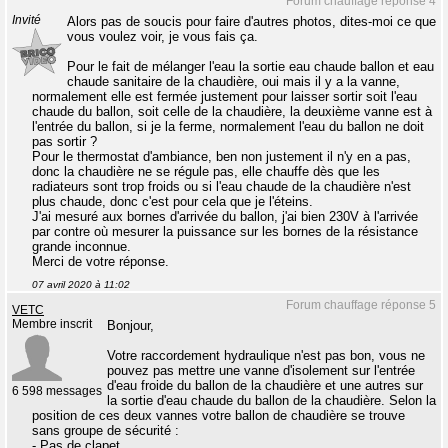
Forum chauffage réponse 4
Invité
Alors pas de soucis pour faire d'autres photos, dites-moi ce que
vous voulez voir, je vous fais ça.
Pour le fait de mélanger l'eau la sortie eau chaude ballon et eau
chaude sanitaire de la chaudière, oui mais il y a la vanne,
normalement elle est fermée justement pour laisser sortir soit l'eau
chaude du ballon, soit celle de la chaudière, la deuxième vanne est à
l'entrée du ballon, si je la ferme, normalement l'eau du ballon ne doit
pas sortir ?
Pour le thermostat d'ambiance, ben non justement il n'y en a pas,
donc la chaudière ne se régule pas, elle chauffe dès que les
radiateurs sont trop froids ou si l'eau chaude de la chaudière n'est
plus chaude, donc c'est pour cela que je l'éteins.
J'ai mesuré aux bornes d'arrivée du ballon, j'ai bien 230V à l'arrivée
par contre où mesurer la puissance sur les bornes de la résistance
grande inconnue.
Merci de votre réponse.
07 avril 2020 à 11:02
Forum chauffage réponse 5
VETC
Membre inscrit
Bonjour,
Votre raccordement hydraulique n'est pas bon, vous ne
pouvez pas mettre une vanne d'isolement sur l'entrée
d'eau froide du ballon de la chaudière et une autres sur
6 598 messages
la sortie d'eau chaude du ballon de la chaudière. Selon la
position de ces deux vannes votre ballon de chaudière se trouve
sans groupe de sécurité :
- Pas de clapet,