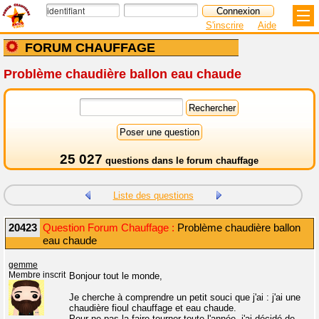
S'inscrire
Aide
FORUM CHAUFFAGE
Problème chaudière ballon eau chaude
25 027
questions dans le
forum chauffage
Liste des questions
20423
Question Forum Chauffage :
Problème chaudière ballon
eau chaude
gemme
Membre inscrit
Bonjour tout le monde,
Je cherche à comprendre un petit souci que j'ai : j'ai une
chaudière fioul chauffage et eau chaude.
Pour ne pas la faire tourner toute l'année, j'ai décidé de