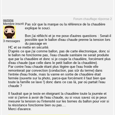
Forum chauffage réponse 2
gemme
Membre inscrit
Pas sûr que la marque ou la référence de la chaudière
explique le souci.
Bon j'ai réfléchi et je me pose d'autres questions : Serait-il
possible que le ballon d'eau chaude prenne la tension lors
3 messages
du passage en
HC et se mette en sécurité.
D’après ce que j'ai comme ballon, pas de carte électronique, donc si
le ballon ne fonctionne pas, l'eau chaude sanitaire ne serait produite
que par la chaudière et donc si je coupe la chaudière, forcément plus
d'eau chaude (que celle dans le petit ballon de la chaudière).
Par contre l'eau chaude étant plus légère que l'eau froide elle
remonterait par convection (conduction, pas sûr du terme) dans
l'entrée d'eau froide, mais la vanne en sortie de chaudière était
fermée (ouverte sur la photo, parce-que forcément il faut bien que
toute la famille se lave !) donc dans ce cas là, par où partait l'eau
chaude ?
Il faudrait que je teste en éteignant la chaudière toute la journée et
voir si j'arrive à avoir de l'eau chaude, ou si vous savez où je peux
mesurer la tension ou l'intensité sur les bornes du ballon pour voir si
la résistance fonctionne bien ou pas....
Merci d'avance.