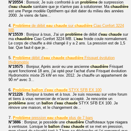
N°20554
: Bonsoir, Je suis confronté à un
problème
de surpression
d'
eau
chaude
sanitaire que je n'arrive pas à solutionner. Ma
chaudière
est une Perge modèle Optitherm qui doit dater du milieu des années
2000. Je viens de faire...
4.
Problème
de débit
eau
chaude
sur
chaudière
Ciao Confort 3224
MB
N°15539
: Bonjour à tous, J'ai un
problème
de débit d'
eau
chaude
sur
ma
chaudière
Ciao Confort 3224 MB. L'
eau
froide coule normalement.
Le corps de chauffe a été changé il y a 2 ans. La pression est de 1,5
bar. Que faut-il que je...
5.
Problème
débit d'
eau
chaude
chaudière
Frisquet évolution
Hydromotrix
N°19575
: Bonjour, Après avoir eu une ancienne
chaudière
Frisquet
ayant fonctionné 18 ans, j'ai opté pour l’achat d'une Frisquet évolution
Hydromotrix mixte 25 kW en nov. 2012. Je chauffe un appartement de
90 m² avec 3...
6.
Problème
ballon
d'
eau
chaude
STYX SFB EX 100
N°21226
: Bonjour à toutes et à tous. Je suis nouveau sur votre forum
et tiens à vous remercier de m'avoir accepté. Je rencontre un
problème
avec un
ballon
d'
eau
chaude
STYX SFB EX 100. Je
rénove une maison, et le changement de...
7.
Problème
pression
eau
chaude
plus de 7 bars
N°3886
: Bonjour, je possède une
chaudière
Chaffoteaux type niagara
à ventouse. Lorsque le
ballon
d'
eau
chaude
et se met en pression,
mon clapet de sécurité taré à 7 bars se déclenche et j'ai remarqué que