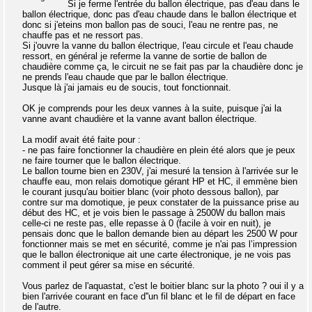
Si je ferme l'entrée du ballon électrique, pas d'eau dans le
ballon électrique, donc pas d'eau chaude dans le ballon électrique et
donc si j'eteins mon ballon pas de souci, l'eau ne rentre pas, ne
chauffe pas et ne ressort pas.
Si j'ouvre la vanne du ballon électrique, l'eau circule et l'eau chaude
ressort, en général je referme la vanne de sortie de ballon de
chaudière comme ça, le circuit ne se fait pas par la chaudière donc je
ne prends l'eau chaude que par le ballon électrique.
Jusque là j'ai jamais eu de soucis, tout fonctionnait.
OK je comprends pour les deux vannes à la suite, puisque j'ai la
vanne avant chaudière et la vanne avant ballon électrique.
La modif avait été faite pour :
- ne pas faire fonctionner la chaudière en plein été alors que je peux
ne faire tourner que le ballon électrique.
Le ballon tourne bien en 230V, j'ai mesuré la tension à l'arrivée sur le
chauffe eau, mon relais domotique gérant HP et HC, il emmène bien
le courant jusqu'au boitier blanc (voir photo dessous ballon), par
contre sur ma domotique, je peux constater de la puissance prise au
début des HC, et je vois bien le passage à 2500W du ballon mais
celle-ci ne reste pas, elle repasse à 0 (facile à voir en nuit), je
pensais donc que le ballon demande bien au départ les 2500 W pour
fonctionner mais se met en sécurité, comme je n'ai pas l’impression
que le ballon électronique ait une carte électronique, je ne vois pas
comment il peut gérer sa mise en sécurité.
Vous parlez de l'aquastat, c'est le boitier blanc sur la photo ? oui il y a
bien l'arrivée courant en face d''un fil blanc et le fil de départ en face
de l'autre.