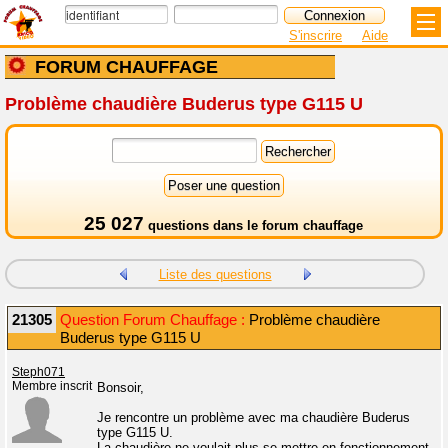
S'inscrire
Aide
FORUM CHAUFFAGE
Problème chaudière Buderus type G115 U
25 027
questions dans le
forum chauffage
Liste des questions
21305
Question Forum Chauffage :
Problème chaudière
Buderus type G115 U
Steph071
Membre inscrit
Bonsoir,
Je rencontre un problème avec ma chaudière Buderus
type G115 U.
La chaudière ne voulait plus se mettre en fonctionnement