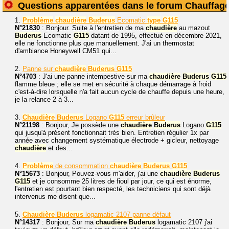
Questions apparentées dans le forum Chauffag
1.
Problème
chaudière
Buderus
Ecomatic
type
G115
N°21830
: Bonjour. Suite à l'entretien de ma
chaudière
au mazout
Buderus
Ecomatic
G115
datant de 1995, effectué en décembre 2021,
elle ne fonctionne plus que manuellement. J'ai un thermostat
d'ambiance Honeywell CM51 qui...
2.
Panne sur
chaudière
Buderus
G115
N°4703
: J'ai une panne intempestive sur ma
chaudière
Buderus
G115
flamme bleue ; elle se met en sécurité à chaque démarrage à froid
c'est-à-dire lorsquelle n'a fait aucun cycle de chauffe depuis une heure,
je la relance 2 à 3...
3.
Chaudière
Buderus
Logano
G115
erreur brûleur
N°21198
: Bonjour, Je possède une
chaudière
Buderus
Logano
G115
qui jusqu'à présent fonctionnait très bien. Entretien régulier 1x par
année avec changement systématique électrode + gicleur, nettoyage
chaudière
et des...
4.
Problème
de consommation
chaudière
Buderus
G115
N°15673
: Bonjour, Pouvez-vous m'aider, j'ai une
chaudière
Buderus
G115
et je consomme 25 litres de fioul par jour, ce qui est énorme,
l'entretien est pourtant bien respecté, les techniciens qui sont déjà
intervenus me disent que...
5.
Chaudière
Buderus
logamatic 2107 panne défaut
N°14317
: Bonjour, Sur ma
chaudière
Buderus
logamatic 2107 j'ai