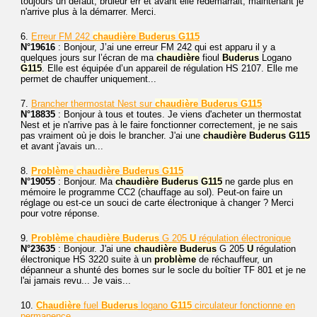
toujours un défaut, brûleur err et avant elle redémarrait, maintenant je
n'arrive plus à la démarrer. Merci.
6.
Erreur FM 242
chaudière
Buderus
G115
N°19616
: Bonjour, J’ai une erreur FM 242 qui est apparu il y a
quelques jours sur l’écran de ma
chaudière
fioul
Buderus
Logano
G115
. Elle est équipée d’un appareil de régulation HS 2107. Elle me
permet de chauffer uniquement...
7.
Brancher thermostat Nest sur
chaudière
Buderus
G115
N°18835
: Bonjour à tous et toutes. Je viens d'acheter un thermostat
Nest et je n'arrive pas à le faire fonctionner correctement, je ne sais
pas vraiment où je dois le brancher. J'ai une
chaudière
Buderus
G115
et avant j'avais un...
8.
Problème
chaudière
Buderus
G115
N°19055
: Bonjour. Ma
chaudière
Buderus
G115
ne garde plus en
mémoire le programme CC2 (chauffage au sol). Peut-on faire un
réglage ou est-ce un souci de carte électronique à changer ? Merci
pour votre réponse.
9.
Problème
chaudière
Buderus
G 205
U
régulation électronique
N°23635
: Bonjour. J'ai une
chaudière
Buderus
G 205
U
régulation
électronique HS 3220 suite à un
problème
de réchauffeur, un
dépanneur a shunté des bornes sur le socle du boîtier TF 801 et je ne
l'ai jamais revu... Je vais...
10.
Chaudière
fuel
Buderus
logano
G115
circulateur fonctionne en
permanence