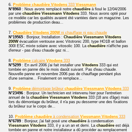
6.
Problème
chaudière
Vitodens
333
Viessmann
N°8960
: Nous avons remplacé notre
chaudière
à fioul le 12/04/2006
par une
chaudière
Viessmann
Vitodens
333. Nous avons opté pour
ce modèle car les qualités avaient été vantées dans un magazine. Les
problèmes de production deau...
7.
Chaudière
Vitodens
200W
ni chauffage ni eau chaude
N°19565
: Bonjour, Installation :
Chaudière
Viessmann
Vitodens
200W
évacuation ventouse avec Vitotronic 200, type HO1B et ballon
300l ESC mixte solaire avec vitosolic 100. La
chaudière
n'affiche pas
d'erreur - pas d'eau chaude gaz ni...
8.
Problème
calcaire
Vitodens
333
N°5299
: En avril 2006 j'ai fait installer une
Vitodens
333 qui est
tombée en panne dès le mois daoût suivant. Pas d'eau chaude.
Nouvelle panne en novembre 2006 pas de chauffage pendant plus
d'une semaine... Finalement on remplace...
9.
Problème
démontage brûleur
chaudière
Viessmann
Vitodens
333
N°23496
: Bonjour. Un technicien est intervenu hier pour l'entretien
annuel de la
chaudière
Viessmann
Vitodens
333 (18 ans d'âge) mais
lors du démontage du brûleur, il n'a pas pu desserrer une des fixations
du brûleur sur le corps de...
10.
Problème
chaudière
à condensation
Viessmann
Vitodens
333
N°6789
: Bonjour, j'ai fait posé une
chaudière
à condensation
Viessmann
Vitodens
333, il y a un an et demi. La
chaudière
est déjà
tombée en panne et notre installateur a dû procéder au remplacement