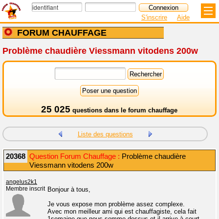
S'inscrire
Aide
FORUM CHAUFFAGE
Problème chaudière Viessmann vitodens 200w
25 025
questions dans le
forum chauffage
Liste des questions
20368
Question Forum Chauffage :
Problème chaudière
Viessmann vitodens 200w
angelus2k1
Membre inscrit
Bonjour à tous,
Je vous expose mon problème assez complexe.
Avec mon meilleur ami qui est chauffagiste, cela fait
1semaine que nous somme dessus et il arrive à court