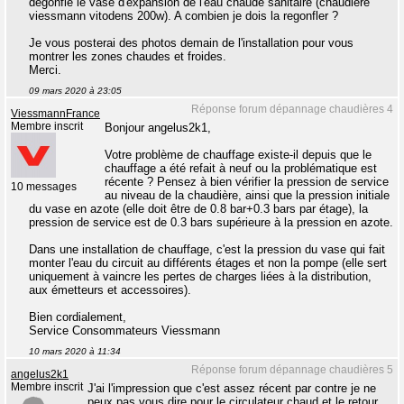
dégonflé le vase d'expansion de l'eau chaude sanitaire (chaudière
viessmann vitodens 200w). A combien je dois la regonfler ?
Je vous posterai des photos demain de l'installation pour vous
montrer les zones chaudes et froides.
Merci.
09 mars 2020 à 23:05
Réponse forum dépannage chaudières 4
ViessmannFrance
Membre inscrit
Bonjour angelus2k1,
Votre problème de chauffage existe-il depuis que le
chauffage a été refait à neuf ou la problématique est
récente ? Pensez à bien vérifier la pression de service
10 messages
au niveau de la chaudière, ainsi que la pression initiale
du vase en azote (elle doit être de 0.8 bar+0.3 bars par étage), la
pression de service est de 0.3 bars supérieure à la pression en azote.
Dans une installation de chauffage, c'est la pression du vase qui fait
monter l'eau du circuit au différents étages et non la pompe (elle sert
uniquement à vaincre les pertes de charges liées à la distribution,
aux émetteurs et accessoires).
Bien cordialement,
Service Consommateurs Viessmann
10 mars 2020 à 11:34
Réponse forum dépannage chaudières 5
angelus2k1
Membre inscrit
J'ai l'impression que c'est assez récent par contre je ne
peux pas vous dire pour le circulateur chaud et le retour