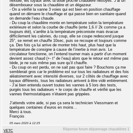
flexible, les tuyaux avec la boue proche chaudière nettoyés. J’ai un
désemboueur sous la chaudière et un dégazeur.
- On a vérifié la vanne 3 voies qui est bien en position chauffage
quand on démarre le chauffage et qui passe bien en sanitaire quand
on demande l’eau chaude.
- Du coup la chaudière monte en température selon la température
extérieure et selon la courbe de chauffe (ente 1,6 // 2k comme ça a
toujours été), s’arrête à la température préconisée mais évacue
difficilement les calories, du coup, elle se coupe redescend jusque
25°, se remet en chauffe 10sec, puis se recoupe et toujours comme
ça. Des fois ça lui arrive de monter très haut, plus haut que la
température de consigne à cause de l’inertie à mon avis. Le
circulateur fonctionne, on l’entend tourner mais a partir d’un moment
devient assez chaud (+- t° de l’eau) alors que le retour est même pas
tiède, je ne suis même pas sure qu’il chauffe.
- Du coup on est perdu, on ne sait pas quoi faire ? Bouchons ça me
semblerait gros car le problème est sur tous les radiateurs et des fois
aléatoirement avec intensité diverses, sur 2 côtés de chauffage avec
tuyaux différents, tous les radiateurs arrivent à être vidé entièrement.
- J’ai bien entendu ouvert toutes les vannes à 5 lors des tests,
purgés tous les radiateurs + le corps de chauffe et vérifié que les
vannes thermostatiques n’étaient pas grippées.
J’attends votre aide, si pas ça sera le technicien Viessmann et
quelques centaines d’euros en moins…
Merci à tous.
François
05 mars 2020 à 12:25
Réponse forum dépannage chaudières 1
VETC