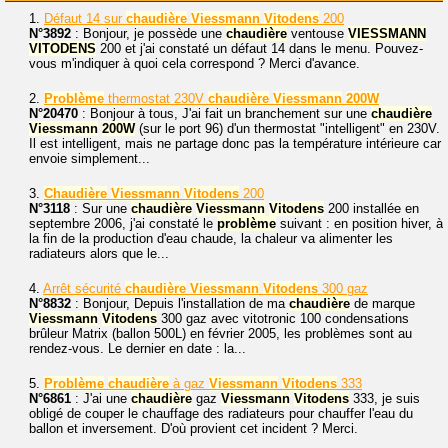
1.
Défaut 14 sur
chaudière
Viessmann
Vitodens
200
N°3892
: Bonjour, je possède une
chaudière
ventouse
VIESSMANN
VITODENS
200 et j'ai constaté un défaut 14 dans le menu. Pouvez-
vous m'indiquer à quoi cela correspond ? Merci d'avance.
2.
Problème
thermostat 230V
chaudière
Viessmann
200W
N°20470
: Bonjour à tous, J'ai fait un branchement sur une
chaudière
Viessmann
200W
(sur le port 96) d'un thermostat "intelligent" en 230V.
Il est intelligent, mais ne partage donc pas la température intérieure car
envoie simplement...
3.
Chaudière
Viessmann
Vitodens
200
N°3118
: Sur une
chaudière
Viessmann
Vitodens
200 installée en
septembre 2006, j'ai constaté le
problème
suivant : en position hiver, à
la fin de la production d'eau chaude, la chaleur va alimenter les
radiateurs alors que le...
4.
Arrêt sécurité
chaudière
Viessmann
Vitodens
300 gaz
N°8832
: Bonjour, Depuis l'installation de ma
chaudière
de marque
Viessmann
Vitodens
300 gaz avec vitotronic 100 condensations
brûleur Matrix (ballon 500L) en février 2005, les problèmes sont au
rendez-vous. Le dernier en date : la...
5.
Problème
chaudière
à gaz
Viessmann
Vitodens
333
N°6861
: J'ai une
chaudière
gaz
Viessmann
Vitodens
333, je suis
obligé de couper le chauffage des radiateurs pour chauffer l'eau du
ballon et inversement. D'où provient cet incident ? Merci.