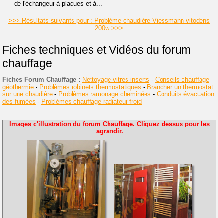
de l'échangeur à plaques et à...
>>> Résultats suivants pour : Problème chaudière Viessmann vitodens
200w >>>
Fiches techniques et Vidéos du forum
chauffage
Fiches Forum Chauffage :
Nettoyage vitres inserts
-
Conseils chauffage
géothermie
-
Problèmes robinets thermostatiques
-
Brancher un thermostat
sur une chaudière
-
Problèmes ramonage cheminées
-
Conduits évacuation
des fumées
-
Problèmes chauffage radiateur froid
Images d'illustration du forum Chauffage. Cliquez dessus pour les
agrandir.