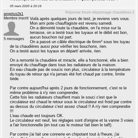
05 mars 2020 à 20:16
Réponse forum dépannage chaudières 3
angelus2k1
Membre inscrit
Voilà après quelques jours de test, je reviens vers vous.
Mon ami pote chauffagiste est revenu samedi.
On a démonté toute la chaudière, on l'a mise sur la
terrasse, on a testé tous les tuyaux et le débit est bon,
aucun bouchon nul part.
5 messages
On a passé un câble électrique de 6mm² sous les tuyau
de la chaudières aussi pour vérifier les bouchons, rien.
On a testé aussi les tuyaux en départ/ arrivée, rien.
On a remonté la chaudière et miracle, elle a fonctionné, elle a bien
envoyé du chauffage dans tous les radiateurs de la maison.
En eau chaude pas de soucis non plus, circulateur à la température
du tuyau de retour qui n'a jamais été fort chaud par contre, limite
tiède.
Par contre aujourd'hui après 2 jours de fonctionnement, c'est re le
même problème à n'y rien comprendre.
Cette fois les radiateurs chauffent mais le souci c'est que le
circulateur est chaud le retour sous le circulateur est froid par contre
au dessus du circulateur c'est assez chaud !! A n'y rien comprendre
!!!
L'eau chaude est toujours OK.
Le circulateur est neuf, les réglages sont d'origine et la vanne 3 voies
a l'air fonctionnelle (en tout cas le moteur fait bien le taff).
Par contre j'ai fait une connerie en chipotant tout à l'heure, j'ai