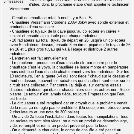
5 messages
d’idée, donc la prochaine étape c’est appeler le technicien
Viessmann.
- Circuit de chauffage refait à neuf il y a 5ans ½
- Chaudière Viessmann Vitodens 200w 35kw avec sonde extérieur et
production d’eau sanitaire.
- Chaudière et tuyaux de la cave jusqu’au collecteur en cuivre +
isolant et ensuite alpex isolé pour chaque radiateur.
- 10 radiateurs au total, tuyau de départ en 26 jusqu’à un collecteur
avec 5 radiateurs dessus, ensuite 3 en direct piqué sur le tuyau de 26
en 16 et 1 plus gros tuyau qui va à l’étage et distribue 2 autres
radiateurs.
- L’entretien est fait annuellement
- Le problème : production d’eau chaude ok, par contre pour le
chauffage c’est le yoyo, la chaudière se lance monte en température
mais distribue l’eau chaude aléatoirement vers les radiateurs. Sur les
10 radiateurs, j’en ai genre 3-4 qui sont tiède / chaud sur le dessus et
froid en dessus, souvent les radiateurs qui chauffent sont ceux sur le
circuit sans collecteur. Par contre j’ai déjà eu sur certains essais
d’autres radiateurs qui étaient chauds alors que les autres non. Super
bizarre. Le retour n’est jamais tiède, toujours l’impression que l’eau
est froide.
- Le circulateur a été remplacé car on croyait que le problème venait
de là mais ça ne règle pas le problème. (Du coup je me retrouve avec
2 circulateurs et une note de 300 balles)
- On a vidé 2x toute l’installation dans toutes les manipulations, tous
les radiateurs sont bien vides, on a mis un produit de désembouage,
vidé, re-remplit et remis un produit préventif pour la boue.
- On a démonté la chaudière, le corps de chauffe a été passé au