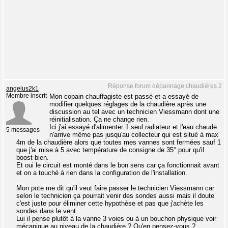
Réponse forum dépannage chaudières 2
angelus2k1
Membre inscrit
Mon copain chauffagiste est passé et a essayé de
modifier quelques réglages de la chaudière après une
discussion au tel avec un technicien Viessmann dont une
réinitialisation. Ça ne change rien.
Ici j'ai essayé d'alimenter 1 seul radiateur et l'eau chaude
5 messages
n'arrive même pas jusqu'au collecteur qui est situé à max
4m de la chaudière alors que toutes mes vannes sont fermées sauf 1
que j'ai mise à 5 avec température de consigne de 35° pour qu'il
boost bien.
Et oui le circuit est monté dans le bon sens car ça fonctionnait avant
et on a touché à rien dans la configuration de l'installation.
Mon pote me dit qu'il veut faire passer le technicien Viessmann car
selon le technicien ça pourrait venir des sondes aussi mais il doute
c'est juste pour éliminer cette hypothèse et pas que j'achète les
sondes dans le vent.
Lui il pense plutôt à la vanne 3 voies ou à un bouchon physique voir
mécanique au niveau de la chaudière ? Qu'en pensez-vous ?