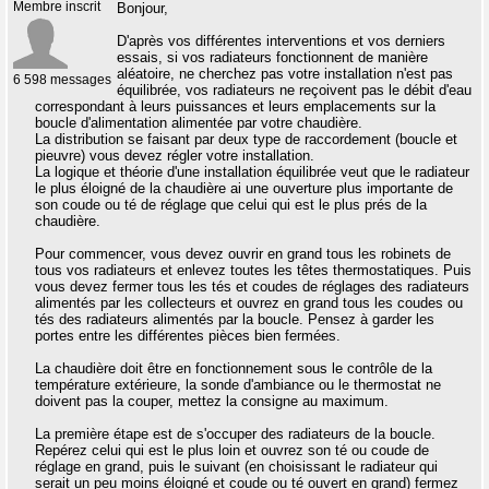
Membre inscrit
Bonjour,
D'après vos différentes interventions et vos derniers
essais, si vos radiateurs fonctionnent de manière
aléatoire, ne cherchez pas votre installation n'est pas
6 598 messages
équilibrée, vos radiateurs ne reçoivent pas le débit d'eau
correspondant à leurs puissances et leurs emplacements sur la
boucle d'alimentation alimentée par votre chaudière.
La distribution se faisant par deux type de raccordement (boucle et
pieuvre) vous devez régler votre installation.
La logique et théorie d'une installation équilibrée veut que le radiateur
le plus éloigné de la chaudière ai une ouverture plus importante de
son coude ou té de réglage que celui qui est le plus prés de la
chaudière.
Pour commencer, vous devez ouvrir en grand tous les robinets de
tous vos radiateurs et enlevez toutes les têtes thermostatiques. Puis
vous devez fermer tous les tés et coudes de réglages des radiateurs
alimentés par les collecteurs et ouvrez en grand tous les coudes ou
tés des radiateurs alimentés par la boucle. Pensez à garder les
portes entre les différentes pièces bien fermées.
La chaudière doit être en fonctionnement sous le contrôle de la
température extérieure, la sonde d'ambiance ou le thermostat ne
doivent pas la couper, mettez la consigne au maximum.
La première étape est de s'occuper des radiateurs de la boucle.
Repérez celui qui est le plus loin et ouvrez son té ou coude de
réglage en grand, puis le suivant (en choisissant le radiateur qui
serait un peu moins éloigné et coude ou té ouvert en grand) fermez