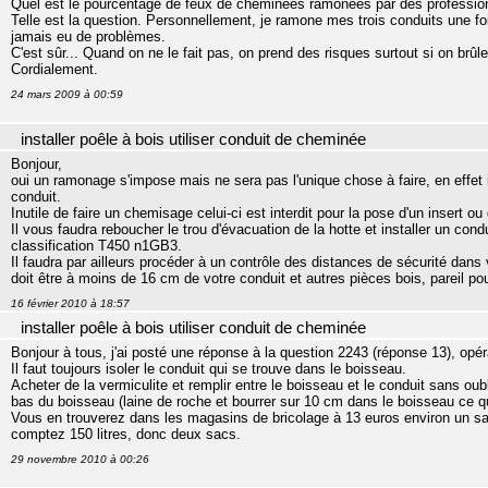
Quel est le pourcentage de feux de cheminées ramonées par des professio
Telle est la question. Personnellement, je ramone mes trois conduits une fois 
jamais eu de problèmes.
C'est sûr... Quand on ne le fait pas, on prend des risques surtout si on brû
Cordialement.
24 mars 2009 à 00:59
installer poêle à bois utiliser conduit de cheminée
Bonjour,
oui un ramonage s'impose mais ne sera pas l'unique chose à faire, en effet il
conduit.
Inutile de faire un chemisage celui-ci est interdit pour la pose d'un insert ou
Il vous faudra reboucher le trou d'évacuation de la hotte et installer un co
classification T450 n1GB3.
Il faudra par ailleurs procéder à un contrôle des distances de sécurité da
doit être à moins de 16 cm de votre conduit et autres pièces bois, pareil pou
16 février 2010 à 18:57
installer poêle à bois utiliser conduit de cheminée
Bonjour à tous, j'ai posté une réponse à la question 2243 (réponse 13), opéra
Il faut toujours isoler le conduit qui se trouve dans le boisseau.
Acheter de la vermiculite et remplir entre le boisseau et le conduit sans oub
bas du boisseau (laine de roche et bourrer sur 10 cm dans le boisseau ce qui
Vous en trouverez dans les magasins de bricolage à 13 euros environ un sac
comptez 150 litres, donc deux sacs.
29 novembre 2010 à 00:26