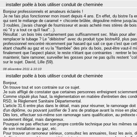
installer poêle à bois utiliser conduit de cheminée
Bonjour professionnels et amateurs éclairés !
Je ne fais plus fonctionner mon insert depuis 4 ans. En effet, du bistre l'a e
qui sent le mélange de caramel + chicorée brûlée, dégouline même jusqu'au so
3 roubles, j'avais changé de fournisseur et avais acheté mes stères de bo
où "il y a tout ce qu'il faut"...).
Résultat : un bois très certainement pas suffisamment sec. Mais pour aller p
remplacer le tubage ? Le "débistrer" avec du produit type bistreA9, plus pa
professionnel rencontré récemment par hasard qui sait ce que c'est que cett
étant chauffé au gaz et vu la "flambée" des prix du bois, peut-être vaut-il 
finalement que l'aspect plaisir, le reste n'étant que contraintes : rentrer le bo
maintenir, faire ramoner, surveiller les gosses pour ne pas qu'ils restent "col
sur le sujet. David, Lille (59).
08 décembre 2011 à 10:10
installer poêle à bois utiliser conduit de cheminée
Bonjour,
On trouve tout et son contraire sur ce sujet.
Je suis affligé de constater que certaines personnes enfreignent sciemment 
Comme stipulé plus haut, la règlementation en matière d'entretien des con
RSD, le Règlement Sanitaire Départemental.
L'article 31.6 entre plus dans le détail, mais pour résumer, le ramonage doit
d'un diplôme, ou pouvant justifier de 3 ans de pratique avant la mise en plac
Dès lors, effectuer soi-même son ramonage sans qualification, au prétexte
seulement illégal, mais dangereux.
Pourquoi ne pas effectuer son propre contrôle technique pour les mêmes ra
de son installation au gaz, etc.
Pour trouver un ramoneur sérieux, consultez les annuaires, lisez les avis