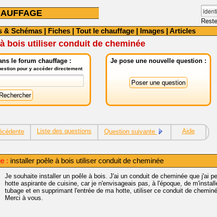
HAUFFAGE
Reste
s & Schémas
|
Fiches
|
Tout le chauffage
|
Images
|
Articles
 à bois utiliser conduit de cheminée
ns le forum chauffage :
Je pose une nouvelle question :
question pour y accéder directement
Liste des questions
Aide
écédente
Question suivante
e :
installer poêle à bois utiliser conduit de cheminée
Je souhaite installer un poêle à bois. J'ai un conduit de cheminée que j'ai p
hotte aspirante de cuisine, car je n'envisageais pas, à l'époque, de m'instal
tubage et en supprimant l'entrée de ma hotte, utiliser ce conduit de chemin
Merci à vous.