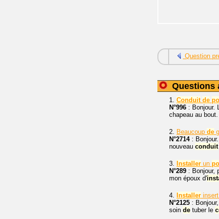
Question pr
Questions 
1.
Conduit
de
po
N°996
: Bonjour.
chapeau au bout. 
2.
Beaucoup
de
g
N°2714
: Bonjour
nouveau
conduit
3.
Installer
un
po
N°289
: Bonjour, 
mon époux d'
inst
4.
Installer
insert
N°2125
: Bonjour,
soin
de
tuber le
c