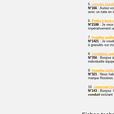
5.
conseils instal
N°166
: Auriez-v
avec un tube en in
6.
Poêle
à
bois
N°2188
: Je veu
impérativement u
7.
Installer
poêl
N°1421
: Je voud
à granulés sur 
8.
Installation
po
N°350
: Bonjour à
individuelle équi
9.
Installer
poële
N°321
: Nous hab
marque Rosières.
10.
cheminée
fo
N°143
: Bonjour. I
conduit
existant 