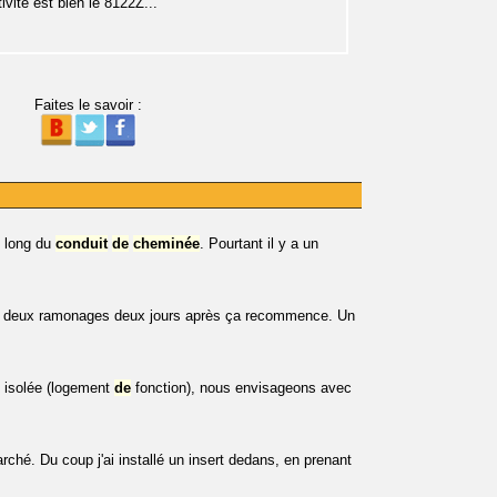
vité est bien le 8122Z...
Faites le savoir :
e long du
conduit
de
cheminée
. Pourtant il y a un
é deux ramonages deux jours après ça recommence. Un
l isolée (logement
de
fonction), nous envisageons avec
rché. Du coup j'ai installé un insert dedans, en prenant