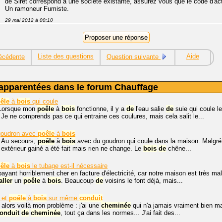
de Siret correspond à une société existante, assurez vous que le code d'acti
Un ramoneur Fumiste.
29 mai 2012 à 00:10
Liste des questions
Aide
écédente
Question suivante
apparentées dans le forum Chauffage
êle
à
bois
qui coule
 Lorsque mon
poêle
à
bois
fonctionne, il y a
de
l'eau salie
de
suie qui coule l
Je ne comprends pas ce qui entraine ces coulures, mais cela salit le...
oudron avec
poêle
à
bois
. Au secours,
poêle
à
bois
avec du goudron qui coule dans la maison. Malgr
extérieur gainé a été fait mais rien ne change. Le
bois
de
chêne...
êle
à
bois
le tubage est-il nécessaire
payant horriblement cher en facture d'électricité, car notre maison est très ma
aller
un
poêle
à
bois
. Beaucoup
de
voisins le font déjà, mais...
 et
poêle
à
bois
sur même
conduit
 alors voilà mon problème : j'ai une
cheminée
qui n'a jamais vraiment bien ma
onduit
de
cheminée
, tout ça dans les normes... J'ai fait des...