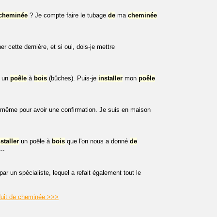
cheminée
? Je compte faire le tubage
de
ma
cheminée
iner cette dernière, et si oui, dois-je mettre
t un
poêle
à
bois
(bûches). Puis-je
installer
mon
poêle
nd même pour avoir une confirmation. Je suis en maison
nstaller
un poële à
bois
que l'on nous a donné
de
..
ar un spécialiste, lequel a refait également tout le
nduit de cheminée >>>