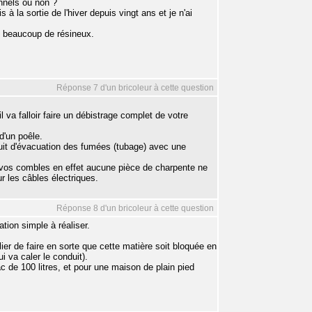
nnels ou non ?
à la sortie de l'hiver depuis vingt ans et je n'ai
le beaucoup de résineux.
Réponse 7 d'un bricoleur à cette question
 va falloir faire un débistrage complet de votre
 d'un poêle.
nduit d'évacuation des fumées (tubage) avec une
ns vos combles en effet aucune pièce de charpente ne
r les câbles électriques.
Réponse 8 d'un bricoleur à cette question
tion simple à réaliser.
lier de faire en sorte que cette matière soit bloquée en
 va caler le conduit).
 de 100 litres, et pour une maison de plain pied