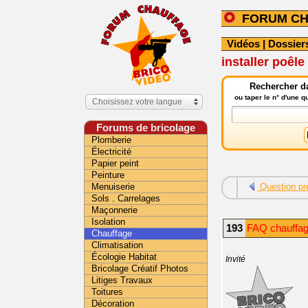
FORUM C
Vidéos
|
Dossier
installer poêle
Rechercher da
ou taper le n° d'une 
Choisissez votre langue
Forums de bricolage
Plomberie
Électricité
Papier peint
Peinture
Menuiserie
Question pr
Sols . Carrelages
Maçonnerie
Isolation
193
FAQ chauffag
Chauffage
Climatisation
Écologie Habitat
Invité
Bricolage Créatif Photos
Litiges Travaux
Toitures
Décoration