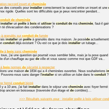
lation raccord insert et
cheminée
ous des conseils pour
installer
correctement le raccord entre un insert et une
ox rigide. Quelles sont les difficultés que je peux rencontrer pendant...
conduit
de
cheminée
x
installer
un
poêle
à
bois
et
utiliser
le
conduit
de
ma
cheminée
, faut-il ga
n té d'évacuation des condensations ?
e
à granulés sur
conduit
de
fumée
rais
installer
un
poêle
à granulés dans ma maison. Je possè
de
actuellemen
mon
conduit
déjà existant ? Ou est ce que je dois
installer
un tubage...
êle
à
bois
sans
cheminée
 tous, j'ai une question qui pourrait vous sembler bête, mais je la pose qua
pée d'un chauffage au gaz
de
ville et vous savez comme moi que GDF va...
 à
bois
normes
de
sécurité à respecter
itons une maison
de
1834 qui a 4 cheminées ouvertes. Nous souhaiterions
i
 Pouvons-nous sans danger l'
installer
si on utilise un tube dans le
conduit
?.
yer fermé
conduit
bistré
l y a 10 ans, j'ai fait
installer
dans le séjour une
cheminée
avec foyer fermé p
trop ancien en boisseaux (traversée d'un étage et
de
combles)....
>>> Résultats suivants pour : installer poêle à bois utiliser co