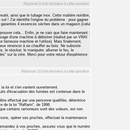
Réponse 9 d'un bricoleur à cette question
nvahi, ainsi que le tubage inox. Cette matière noirâtre,
l ! J'ai identifié l'origine du problème : pour gagner
is garanties 4 essences sèches dans un magasin (celui
rouver cela... Enfin, je ne sais que faire maintenant :
ssage d'une machine à débistrer (réalisé par un VRAI
e fameuse machine et l'utilise). Mais finalement,
mieux renoncer à se chauffer au bois. Ne subsiste
is, le stocker, le manipuler, allumer le feu, le
lés" sur la vitre. Merci pour votre retour d'expérience
Réponse 10 d'un bricoleur à cette question
la loi et s'en vantent ouvertement.
duits d'évacuation des fumées est contenue dans le
 être effectué par une personne qualifiée, détentrice
e de la loi "Raffarin", de 1998.
 que certains ramoneurs sont des voleurs, est non
isons, opérer ses proches, effectuer la maintenance
, demandez à vos proches, assurez vous que le numéro