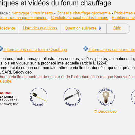
niques et Vidéos du forum chauffage
fage :
Nettoyage vitres inserts
-
Conseils chauffage géothermie
-
Problèmes r
lèmes ramonage cheminées
-
Conduits évacuation des fumées
-
Problèmes cha
Liste des questions
Aide
écédente
Question suivante
Informations sur le forum Chauffage
Informations sur le moteu
contenu, textes, images, illustrations sonores, vidéos, photos, animations, 
lois en vigueur sur la propriété intellectuelle (article L.122-4).
ommerciale ou non commerciale même partielle des données qui sont présenté
 la SARL Bricovidéo.
e partielle du contenu de ce site et de l'utilisation de la marque Bricovidéo 
 suite
© Bricovidéo