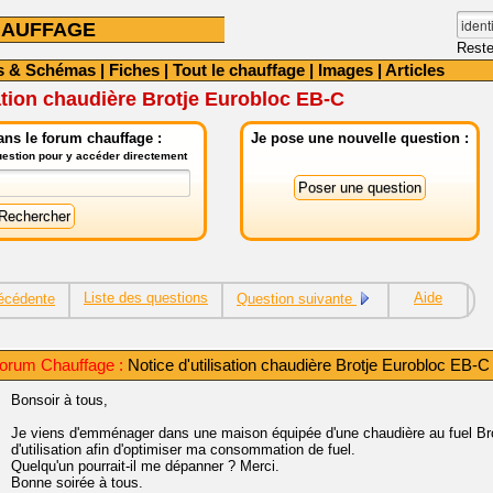
HAUFFAGE
Reste
s & Schémas
|
Fiches
|
Tout le chauffage
|
Images
|
Articles
sation chaudière Brotje Eurobloc EB-C
ns le forum chauffage :
Je pose une nouvelle question :
question pour y accéder directement
Liste des questions
Aide
écédente
Question suivante
orum Chauffage :
Notice d'utilisation chaudière Brotje Eurobloc EB-C
Bonsoir à tous,
Je viens d'emménager dans une maison équipée d'une chaudière au fuel Brot
d'utilisation afin d'optimiser ma consommation de fuel.
Quelqu'un pourrait-il me dépanner ? Merci.
Bonne soirée à tous.