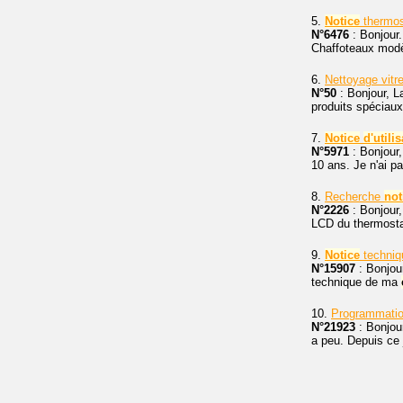
5.
Notice
thermos
N°6476
: Bonjour.
Chaffoteaux modèl
6.
Nettoyage vitre
N°50
: Bonjour, La
produits spéciaux
7.
Notice
d'utili
N°5971
: Bonjour
10 ans. Je n'ai p
8.
Recherche
not
N°2226
: Bonjour
LCD du thermostat
9.
Notice
techni
N°15907
: Bonjour
technique de ma
10.
Programmatio
N°21923
: Bonjou
a peu. Depuis ce j