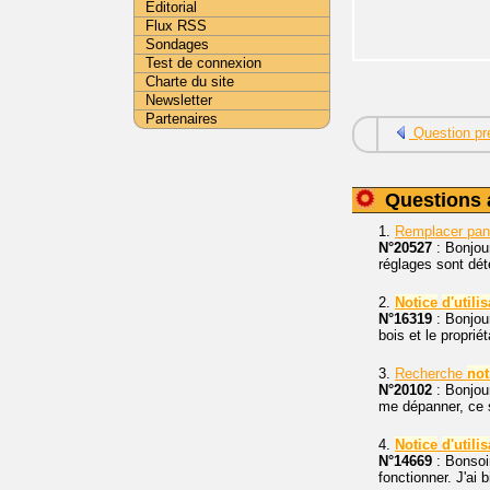
Editorial
Flux RSS
Sondages
Test de connexion
Charte du site
Newsletter
Partenaires
Question pr
Questions 
1.
Remplacer pa
N°20527
: Bonjou
réglages sont dét
2.
Notice
d'utili
N°16319
: Bonjour
bois et le proprié
3.
Recherche
not
N°20102
: Bonjou
me dépanner, ce s
4.
Notice
d'utili
N°14669
: Bonsoir
fonctionner. J'ai 