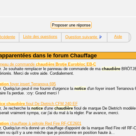
Liste des questions
Aide
écédente
Question suivante
apparentées dans le forum Chauffage
nneau de commande
chaudière
Brotje
Eurobloc
EB-C
r. Je souhaite remplacer le panneau de commande de ma
chaudière
BRÖTJ
ériorés. Merci de votre aide. Cordialement.
sation
foyer insert Terranova 695
. Quelqu'un peut-il me fournir d'urgence la
notice
d'un foyer insert Terranova
taire l'a perdue. :cry: Grand merci !
ice
chaudière
fioul De Dietrich CFM 240 EF
r, Je recherche la
notice
d'une
chaudière
fioul de marque De Dietrich modèle
erait vraiment sympa, car j'ai du mal à la régler. Par avance, merci.
sation
chauffage à pétrole Red Fire RF-CE2601
, Quelqu'un m'a donné un chauffage d'appoint de la marque Red Fire réf RF-CE2
bien vu qu'il y a une mèche que je positionne en position haute à...