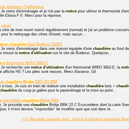
tat ambiance Chaffoteaux
 Je viens d'emménager et je n'ai pas la
notice
pour utiliser le thermostat d'a
e Elexia F II. Merci pour la réponse.
 insert
 vitre de mon insert noircit régulièrement (normal) et j'ai un problème concernan
 pour le nettoyage des vitres d'insert, mais aucun...
sation
chaudière
fioul Buderus G205T
, Je viens d'emménager dans une maison équipée d'une
chaudière
au fioul 
as trouvé la
notice
d'utilisation
sur le site de Buderus. Quelqu'un...
ice
thermostat WIBO 3662-E
, Je recherche une
notice
d'utilisation
d'un thermostat WIBO 3662-E, la
noti
 affiche HS ? Les piles sont neuves. Merci d'avance. Gil
que
chaudière
Brotje
BBS 2N 28M
 à tous. Je suis en train de réaliser une installation
chaudière
bois +
chaudi
chaudière
.du coup je galère pour le paramétrage et la mise au point...
n verrouillée
chaudière
Brötje BBK
r, Je possède une
chaudière
Brötje BBK 22 C Ecocondens dont la carte Siem
our, il m'est devenu "impossible" de modifier quoi que soit dans le...
>>> Résultats suivants pour : Notice d'utilisation chaudière Br