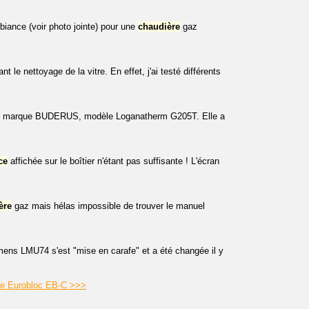
mbiance (voir photo jointe) pour une
chaudière
gaz
t le nettoyage de la vitre. En effet, j'ai testé différents
de marque BUDERUS, modèle Loganatherm G205T. Elle a
ce
affichée sur le boîtier n'étant pas suffisante ! L'écran
ère
gaz mais hélas impossible de trouver le manuel
ens LMU74 s'est "mise en carafe" et a été changée il y
otje Eurobloc EB-C >>>