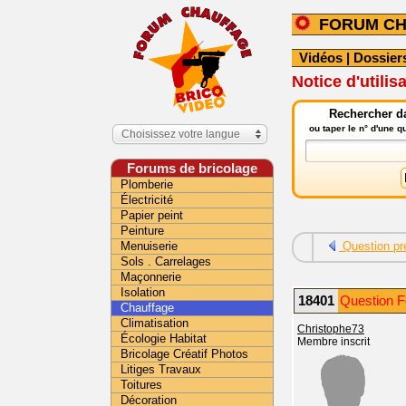
FORUM C
Vidéos
|
Dossier
Notice d'utili
Rechercher da
ou taper le n° d'une 
Choisissez votre langue
Forums de bricolage
Plomberie
Électricité
Papier peint
Peinture
Menuiserie
Question pr
Sols . Carrelages
Maçonnerie
Isolation
18401
Question F
Chauffage
Climatisation
Christophe73
Écologie Habitat
Membre inscrit
Bricolage Créatif Photos
Litiges Travaux
Toitures
Décoration