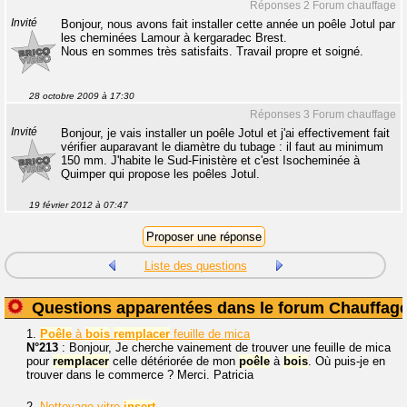
Réponses 2 Forum chauffage
Invité
Bonjour, nous avons fait installer cette année un poêle Jotul par
les cheminées Lamour à kergaradec Brest.
Nous en sommes très satisfaits. Travail propre et soigné.
28 octobre 2009 à 17:30
Réponses 3 Forum chauffage
Invité
Bonjour, je vais installer un poêle Jotul et j'ai effectivement fait
vérifier auparavant le diamètre du tubage : il faut au minimum
150 mm. J'habite le Sud-Finistère et c'est Isocheminée à
Quimper qui propose les poêles Jotul.
19 février 2012 à 07:47
Liste des questions
Questions apparentées dans le forum Chauffag
1.
Poêle
à
bois
remplacer
feuille de mica
N°213
: Bonjour, Je cherche vainement de trouver une feuille de mica
pour
remplacer
celle détériorée de mon
poêle
à
bois
. Où puis-je en
trouver dans le commerce ? Merci. Patricia
2.
Nettoyage vitre
insert