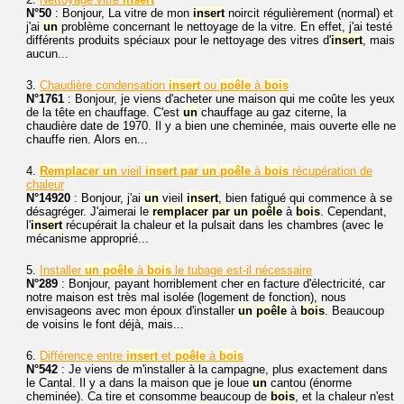
N°50
: Bonjour, La vitre de mon
insert
noircit régulièrement (normal) et
j'ai
un
problème concernant le nettoyage de la vitre. En effet, j'ai testé
différents produits spéciaux pour le nettoyage des vitres d'
insert
, mais
aucun...
3.
Chaudière condensation
insert
ou
poêle
à
bois
N°1761
: Bonjour, je viens d'acheter une maison qui me coûte les yeux
de la tête en chauffage. C'est
un
chauffage au gaz citerne, la
chaudière date de 1970. Il y a bien une cheminée, mais ouverte elle ne
chauffe rien. Alors en...
4.
Remplacer
un
vieil
insert
par
un
poêle
à
bois
récupération de
chaleur
N°14920
: Bonjour, j'ai
un
vieil
insert
, bien fatigué qui commence à se
désagréger. J'aimerai le
remplacer
par
un
poêle
à
bois
. Cependant,
l'
insert
récupérait la chaleur et la pulsait dans les chambres (avec le
mécanisme approprié...
5.
Installer
un
poêle
à
bois
le tubage est-il nécessaire
N°289
: Bonjour, payant horriblement cher en facture d'électricité, car
notre maison est très mal isolée (logement de fonction), nous
envisageons avec mon époux d'installer
un
poêle
à
bois
. Beaucoup
de voisins le font déjà, mais...
6.
Différence entre
insert
et
poêle
à
bois
N°542
: Je viens de m'installer à la campagne, plus exactement dans
le Cantal. Il y a dans la maison que je loue
un
cantou (énorme
cheminée). Ca tire et consomme beaucoup de
bois
, et la chaleur n'est