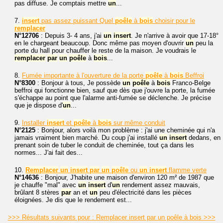
pas diffuse. Je comptais mettre
un
...
7.
insert
pas assez puissant Quel
poêle
à
bois
choisir pour le
remplacer
N°12706
: Depuis 3- 4 ans, j'ai
un
insert
. Je n'arrive à avoir que 17-18°
en le chargeant beaucoup. Donc même pas moyen d'ouvrir
un
peu la
porte du hall pour chauffer le reste de la maison. Je voudrais le
remplacer
par
un
poêle
à
bois
...
8.
Fumée importante à l'ouverture de la porte
poêle
à
bois
Beffroi
N°8300
: Bonjour à tous, Je possède
un
poêle
à
bois
Franco-Belge
beffroi qui fonctionne bien, sauf que dès que j'ouvre la porte, la fumée
s'échappe au point que l'alarme anti-fumée se déclenche. Je précise
que je dispose d'
un
...
9.
Installer
insert
et
poêle
à
bois
sur même conduit
N°2125
: Bonjour, alors voilà mon problème : j'ai une cheminée qui n'a
jamais vraiment bien marché. Du coup j'ai installé
un
insert
dedans, en
prenant soin de tuber le conduit de cheminée, tout ça dans les
normes... J'ai fait des...
10.
Remplacer
un
insert
par
un
poêle
ou
un
insert
flamme verte
N°14636
: Bonjour, J'habite une maison d'environ 120 m² de 1987 que
je chauffe "mal" avec
un
insert
d'
un
rendement assez mauvais,
brûlant 8 stères
par
an et
un
peu d'électricité dans les pièces
éloignées. Je dis que le rendement est...
>>> Résultats suivants pour : Remplacer insert par un poêle à bois >>>