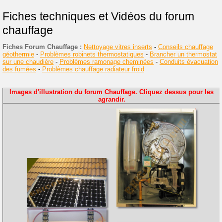
Fiches techniques et Vidéos du forum
chauffage
Fiches Forum Chauffage :
Nettoyage vitres inserts
-
Conseils chauffage
géothermie
-
Problèmes robinets thermostatiques
-
Brancher un thermostat
sur une chaudière
-
Problèmes ramonage cheminées
-
Conduits évacuation
des fumées
-
Problèmes chauffage radiateur froid
Images d'illustration du forum Chauffage. Cliquez dessus pour les
agrandir.