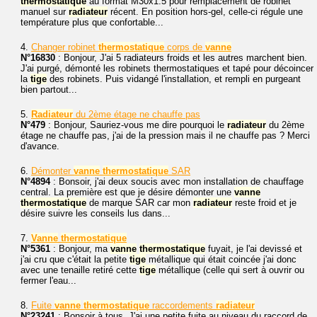
thermostatique
au format M30x1.5 pour remplacement de robinet
manuel sur
radiateur
récent. En position hors-gel, celle-ci régule une
température plus que confortable...
4.
Changer robinet
thermostatique
corps de
vanne
N°16830
: Bonjour, J'ai 5 radiateurs froids et les autres marchent bien.
J'ai purgé, démonté les robinets thermostatiques et tapé pour décoincer
la
tige
des robinets. Puis vidangé l'installation, et rempli en purgeant
bien partout...
5.
Radiateur
du 2ème étage ne chauffe pas
N°479
: Bonjour, Sauriez-vous me dire pourquoi le
radiateur
du 2ème
étage ne chauffe pas, j'ai de la pression mais il ne chauffe pas ? Merci
d'avance.
6.
Démonter
vanne
thermostatique
SAR
N°4894
: Bonsoir, j'ai deux soucis avec mon installation de chauffage
central. La première est que je désire démonter une
vanne
thermostatique
de marque SAR car mon
radiateur
reste froid et je
désire suivre les conseils lus dans...
7.
Vanne
thermostatique
N°5361
: Bonjour, ma
vanne
thermostatique
fuyait, je l'ai devissé et
j'ai cru que c'était la petite
tige
métallique qui était coincée j'ai donc
avec une tenaille retiré cette
tige
métallique (celle qui sert à ouvrir ou
fermer l'eau...
8.
Fuite
vanne
thermostatique
raccordements
radiateur
N°23241
: Bonsoir à tous. J'ai une petite fuite au niveau du raccord de