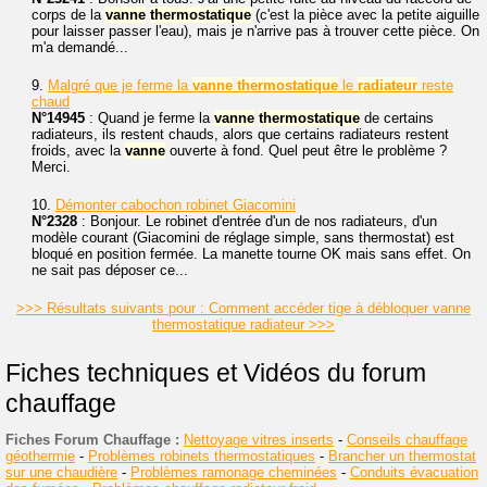
corps de la
vanne
thermostatique
(c'est la pièce avec la petite aiguille
pour laisser passer l'eau), mais je n'arrive pas à trouver cette pièce. On
m'a demandé...
9.
Malgré que je ferme la
vanne
thermostatique
le
radiateur
reste
chaud
N°14945
: Quand je ferme la
vanne
thermostatique
de certains
radiateurs, ils restent chauds, alors que certains radiateurs restent
froids, avec la
vanne
ouverte à fond. Quel peut être le problème ?
Merci.
10.
Démonter cabochon robinet Giacomini
N°2328
: Bonjour. Le robinet d'entrée d'un de nos radiateurs, d'un
modèle courant (Giacomini de réglage simple, sans thermostat) est
bloqué en position fermée. La manette tourne OK mais sans effet. On
ne sait pas déposer ce...
>>> Résultats suivants pour : Comment accéder tige à débloquer vanne
thermostatique radiateur >>>
Fiches techniques et Vidéos du forum
chauffage
Fiches Forum Chauffage :
Nettoyage vitres inserts
-
Conseils chauffage
géothermie
-
Problèmes robinets thermostatiques
-
Brancher un thermostat
sur une chaudière
-
Problèmes ramonage cheminées
-
Conduits évacuation