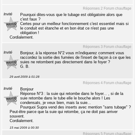
Réponses 2 Forum chauffage
Invité
Pourquoi dites-vous que le tubage est obligatoire alors que
c'est faux ?
Certes pour un meilleur fonctionnement c'est essentiel mais si
le conduit est étanche et en bon état ce n'est pas une
obligation !
Cordialement.
Réponses 3 Forum chauffage
Invité
Bonjour, à la réponse N°2 vous m'indiquerez comment vous
raccordez la sortie des fumées de l'insert de façon à ce que les
suies ne retombent pas directement dans le foyer ?
G. B.
29 avril 2009 à 01:28
Réponses 4 Forum chauffage
Invité
Bonjour
Réponse N°3 : la suie qui retombe dans le foyer... , si de la
suie retombe dans le tube elle le bouche alors ! Les
condensats, je veux bien, mais la suie...
Pourquoi Supra vend des inserts avec mention "sans tubage" ?
Peut-être parce que la suie qui retombe, ça ne doit pas arriver
souvent.
Cordialement.
15 mai 2009 à 00:30
Réponses 5 Forum chauffage