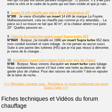
640 qui n'a pas été utilisé pendant longtemps : cf photos. Il y a
un
joint
entre la vitre et le cadre de la porte qui est bien visible et que je vais...
8.
Insert
14 kW chauffe peu pièce 40 m² température 20°
N°300
: Je viens d'installer
un
insert
14 kW de marque La Foyère.
Malheureusement, cela ne chauffe pas comme je m'y attendais... La
pièce où il se trouve ne fait que 40 m², et la chaleur atteint tout juste
20°. Quelles peuvent en...
9.
Cherche kit protection poutre
insert
Supra
turbo
654
N°9669
: Bonjour, j'ai installé en 1986
un
insert
Supra
turbo
652 dans
mon conduit existant et sans tubage. Je n'ai jamais eu aucun souci.
Suite à une panne des turbines (HS) que je n'ai pas réussi à démonter,
je viens de le changer...
10.
Installation
insert
sans tubage hotte pour plus de chaleur
N°88
: Bonjour. Nous venons d'acquérir
un
insert
turbo
sans tubage.
Nous souhaiterions savoir s'il faut créer une hotte au-dessus afin de
garder plus de chaleur. Pour des raisons de sécurité ? doit-on rajouter
de la laine de roche...
>>> Résultats suivants pour : Remplacer un insert traditionnel par insert
Supra Turbo >>>
Fiches techniques et Vidéos du forum
chauffage