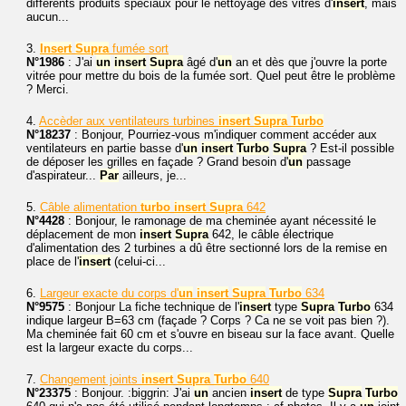
différents produits spéciaux pour le nettoyage des vitres d'
insert
, mais
aucun...
3.
Insert
Supra
fumée sort
N°1986
: J'ai
un
insert
Supra
âgé d'
un
an et dès que j'ouvre la porte
vitrée pour mettre du bois de la fumée sort. Quel peut être le problème
? Merci.
4.
Accèder aux ventilateurs turbines
insert
Supra
Turbo
N°18237
: Bonjour, Pourriez-vous m'indiquer comment accéder aux
ventilateurs en partie basse d'
un
insert
Turbo
Supra
? Est-il possible
de déposer les grilles en façade ? Grand besoin d'
un
passage
d'aspirateur...
Par
ailleurs, je...
5.
Câble alimentation
turbo
insert
Supra
642
N°4428
: Bonjour, le ramonage de ma cheminée ayant nécessité le
déplacement de mon
insert
Supra
642, le câble électrique
d'alimentation des 2 turbines a dû être sectionné lors de la remise en
place de l'
insert
(celui-ci...
6.
Largeur exacte du corps d'
un
insert
Supra
Turbo
634
N°9575
: Bonjour La fiche technique de l'
insert
type
Supra
Turbo
634
indique largeur B=63 cm (façade ? Corps ? Ca ne se voit pas bien ?).
Ma cheminée fait 60 cm et s'ouvre en biseau sur la face avant. Quelle
est la largeur exacte du corps...
7.
Changement joints
insert
Supra
Turbo
640
N°23375
: Bonjour. :biggrin: J'ai
un
ancien
insert
de type
Supra
Turbo