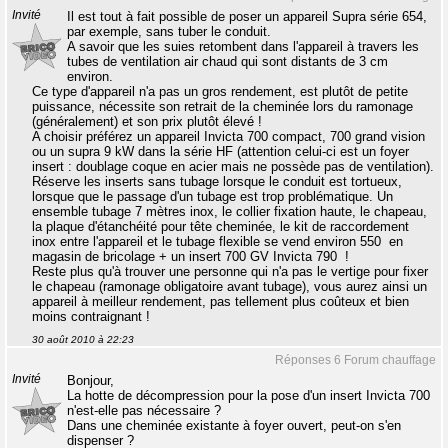
Invité
Il est tout à fait possible de poser un appareil Supra série 654,
par exemple, sans tuber le conduit.
A savoir que les suies retombent dans l'appareil à travers les
tubes de ventilation air chaud qui sont distants de 3 cm
environ.
Ce type d'appareil n'a pas un gros rendement, est plutôt de petite
puissance, nécessite son retrait de la cheminée lors du ramonage
(généralement) et son prix plutôt élevé !
A choisir préférez un appareil Invicta 700 compact, 700 grand vision
ou un supra 9 kW dans la série HF (attention celui-ci est un foyer
insert : doublage coque en acier mais ne possède pas de ventilation).
Réserve les inserts sans tubage lorsque le conduit est tortueux,
lorsque que le passage d'un tubage est trop problématique. Un
ensemble tubage 7 mètres inox, le collier fixation haute, le chapeau,
la plaque d'étanchéité pour tête cheminée, le kit de raccordement
inox entre l'appareil et le tubage flexible se vend environ 550  en
magasin de bricolage + un insert 700 GV Invicta 790  !
Reste plus qu'à trouver une personne qui n'a pas le vertige pour fixer
le chapeau (ramonage obligatoire avant tubage), vous aurez ainsi un
appareil à meilleur rendement, pas tellement plus coûteux et bien
moins contraignant !
30 août 2010 à 22:23
Réponses 6 Forum chauffage
Invité
Bonjour,
La hotte de décompression pour la pose d'un insert Invicta 700
n'est-elle pas nécessaire ?
Dans une cheminée existante à foyer ouvert, peut-on s'en
dispenser ?