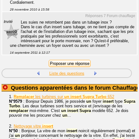
Cordialement.
28 novembre 2010 à 15:58
Réponses 7 Forum chauffage
Invité
Les suies ne retombent pas dans un tubage inox ?
Dans le cas d'un insert sans tubage, on ne tient pas compte de
l'achat et de l'installation d'un tubage inox, sachant que les prix
pratiqués par les professionnels sont exorbitants, c'est
intéressant pour le porte monnaie, non ? Qu'est-il préférable,
une cheminée avec un foyer ouvert ou avec un insert ?
14 septembre 2011 à 12:17
Liste des questions
Questions apparentées dans le forum Chauffag
1.
Remplacer
les turbines sur
un
insert
Supra
Turbo
652
N°9579
: Bonjour Depuis 1986, je possède
un
foyer
insert
type
Supra
Turbo
. Les deux turbines sont hors service et j'envisage de les
remplacer
moi-même. C'est
un
insert
Supra
modèle 652. Je dois
pouvoir me les procurer chez
un
...
2.
Nettoyage vitre
insert
N°50
: Bonjour, La vitre de mon
insert
noircit régulièrement (normal) et
j'ai
un
problème concernant le nettoyage de la vitre. En effet, j'ai testé