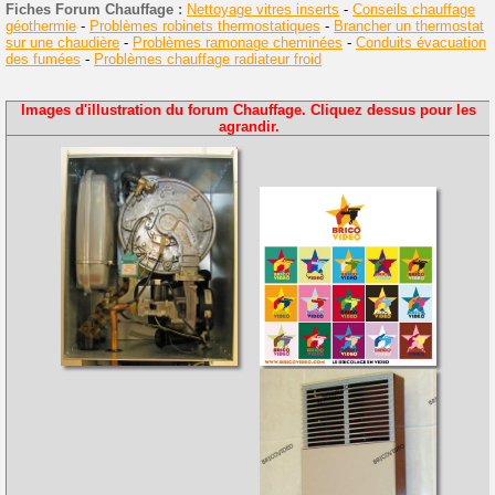
Fiches Forum Chauffage :
Nettoyage vitres inserts
-
Conseils chauffage
géothermie
-
Problèmes robinets thermostatiques
-
Brancher un thermostat
sur une chaudière
-
Problèmes ramonage cheminées
-
Conduits évacuation
des fumées
-
Problèmes chauffage radiateur froid
Images d'illustration du forum Chauffage. Cliquez dessus pour les
agrandir.