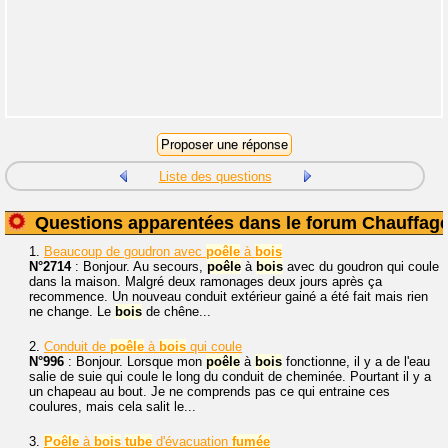
Liste des questions
Questions apparentées dans le forum Chauffag
1.
Beaucoup de goudron avec
poêle
à
bois
N°2714
: Bonjour. Au secours,
poêle
à
bois
avec du goudron qui coule
dans la maison. Malgré deux ramonages deux jours après ça
recommence. Un nouveau conduit extérieur gainé a été fait mais rien
ne change. Le
bois
de chêne...
2.
Conduit de
poêle
à
bois
qui coule
N°996
: Bonjour. Lorsque mon
poêle
à
bois
fonctionne, il y a de l'eau
salie de suie qui coule le long du conduit de cheminée. Pourtant il y a
un chapeau au bout. Je ne comprends pas ce qui entraine ces
coulures, mais cela salit le...
3.
Poêle
à
bois
tube
d'évacuation
fumée