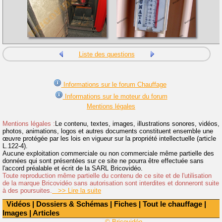
Liste des questions
Informations sur le forum Chauffage
Informations sur le moteur du forum
Mentions légales
Mentions légales :
Le contenu, textes, images, illustrations sonores, vidéos,
photos, animations, logos et autres documents constituent ensemble une
œuvre protégée par les lois en vigueur sur la propriété intellectuelle (article
L.122-4).
Aucune exploitation commerciale ou non commerciale même partielle des
données qui sont présentées sur ce site ne pourra être effectuée sans
l'accord préalable et écrit de la SARL Bricovidéo.
Toute reproduction même partielle du contenu de ce site et de l'utilisation
de la marque Bricovidéo sans autorisation sont interdites et donneront suite
à des poursuites.
>> Lire la suite
Vidéos
|
Dossiers & Schémas
|
Fiches
|
Tout le chauffage
|
Images
|
Articles
© Bricovidéo