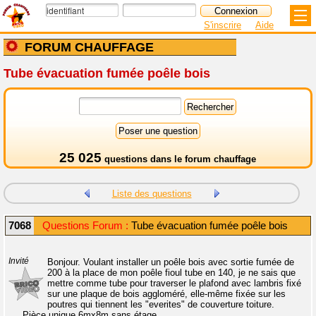
S'inscrire
Aide
FORUM CHAUFFAGE
Tube évacuation fumée poêle bois
25 025
questions dans le
forum chauffage
Liste des questions
7068
Questions Forum :
Tube évacuation fumée poêle bois
Invité
Bonjour. Voulant installer un poêle bois avec sortie fumée de
200 à la place de mon poêle fioul tube en 140, je ne sais que
mettre comme tube pour traverser le plafond avec lambris fixé
sur une plaque de bois aggloméré, elle-même fixée sur les
poutres qui tiennent les "everites" de couverture toiture.
Pièce unique 6mx8m sans étage.