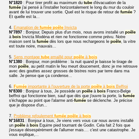
N°1820
: Pour tirer profit au maximum du
tube
d'évacuation de la
fumée
j'ai pensé à l'installer horizontalement le long du mur du couloir
avant de lui trouver une sortie. Quel est le risque de retour de
fumée
?
Et quelle est la...
4.
Emanation de
fumée
poêle
Invicta
N°7897
: Bonjour, Depuis plus d'un mois, nous avons installé un
poêle
à
bois
Invicta Modéna et rien ne fonctionne comme prévu. Notre
maison sent la
fumée
dès lors que nous rechargeons le
poêle
, la vitre
est toute noire, mauvais...
5.
Sens montage
tube
emaillé pour
poêle
à
bois
N°1380
: Bonjour, mon problème : la nuit quand je baisse le tirage de
mon
poêle
, au petit matin le feu meurt doucement, donc je me retrouve
avec des gouttes assez grosses de bistres noirs par terre dans ma
salle. Je pense que ça condense...
6.
Fumée
importante à l'ouverture de la porte
poêle
à
bois
Beffroi
N°8300
: Bonjour à tous, Je possède un
poêle
à
bois
Franco-Belge
beffroi qui fonctionne bien, sauf que dès que j'ouvre la porte, la
fumée
s'échappe au point que l'alarme anti-
fumée
se déclenche. Je précise
que je dispose d'un...
7.
Problème refoulement
fumée
poêle
à
bois
N°16831
: Bonjour à tous, Je viens vers vous car nous avons installé
un
poêle
à
bois
Equirre pied tournant de Godin. Cela fait 2 fois que
j'essaye désespérément de l'allumer mais.... c'est une catastrophe. Je
vous explique,...