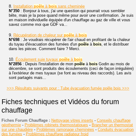
8.
Installation
poêle
à
bois
sans cheminée
N°350
: Bonjour à tous, j'ai une question qui pourrait vous sembler
bête, mais je la pose quand même pour avoir une confirmation. Je suis
en maison individuelle équipée d'un chauffage au gaz de ville et vous
savez comme moi que GDF va...
9.
Récupération de chaleur sur
poêle
à
bois
N°698
: Je voudrais récupérer de l'air chaud en profitant de la chaleur
du tuyau d'évacuation des fumées d'un
poêle
à
bois
, et le distribuer
dans les pièces. Comment faire ? Merci.
10.
Écoulement suie tuyaux
poêle
à
bois
N°2856
: Depuis l'installation de mon
poêle
à
bois
Godin au mois de
décembre, se sont produits des écoulements (ceci de façon irrégulière)
à l'extérieur de mes tuyaux (se font au niveau des raccords). Les avis
sont partagés mais...
>>> Résultats suivants pour : Tube évacuation fumée poêle bois >>>
Fiches techniques et Vidéos du forum
chauffage
Fiches Forum Chauffage :
Nettoyage vitres inserts
-
Conseils chauffage
géothermie
-
Problèmes robinets thermostatiques
-
Brancher un thermostat
sur une chaudière
-
Problèmes ramonage cheminées
-
Conduits évacuation
des fumées
-
Problèmes chauffage radiateur froid