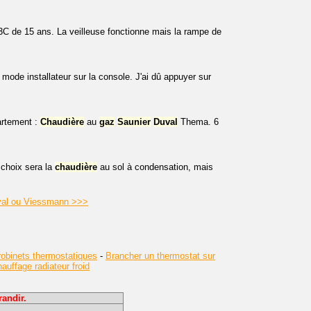
C de 15 ans. La veilleuse fonctionne mais la rampe de
ode installateur sur la console. J'ai dû appuyer sur
artement :
Chaudière
au
gaz
Saunier
Duval
Thema. 6
 choix sera la
chaudière
au sol à condensation, mais
uval ou Viessmann >>>
obinets thermostatiques
-
Brancher un thermostat sur
uffage radiateur froid
andir.