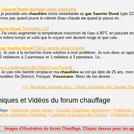
z
Saunier
Duval
allumage rampe impossible
, je possède une
chaudière
mixte instantanée au
gaz
Saunier
Duval
type 223
amme pas quand jouvre le robinet d'eau chaude
ou
quand je passe en...
unier
Duval
Themaplus c24
 J'ai voulu augmenter la température maximum de l'eau à 80°C en passant en m
n même temps et voilà que le voyant vert devient rouge et que cela...
gaz
Saunier
Duval
Thema arrivée départ inversé
r, Je suis à la recherche d'une solution à mon problème. Je suis dans un app
 5 radiateurs à 2 panneaux et 1 radiateur à 3 panneaux. Le...
re
à condensation De Dietrich
ou
Frisquet
 Je vais très bientôt remplacer ma
chaudière
au sol qui date de 25 ans, mon
s modèles De Dietrich, Frisquet,
Viessmann
. Merci de me donner...
>>> Résultats suivants pour : Choisir chaudière gaz Saunier D
niques et Vidéos du forum chauffage
fage :
Nettoyage vitres inserts
-
Conseils chauffage géothermie
-
Problèmes r
lèmes ramonage cheminées
-
Conduits évacuation des fumées
-
Problèmes cha
Images d'illustration du forum Chauffage. Cliquez dessus pour les agr