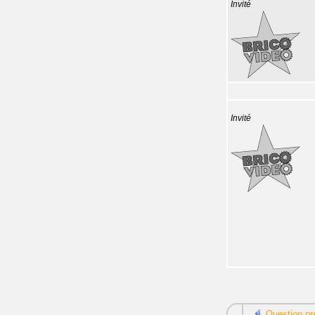
Invité
Invité
Question pr