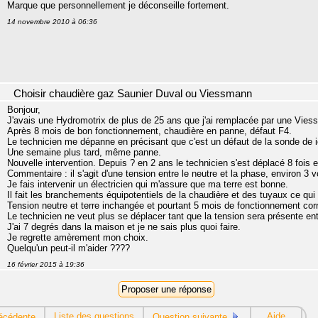
Marque que personnellement je déconseille fortement.
14 novembre 2010 à 06:36
Choisir chaudière gaz Saunier Duval ou Viessmann
Bonjour,
J'avais une Hydromotrix de plus de 25 ans que j'ai remplacée par une Vie
Après 8 mois de bon fonctionnement, chaudière en panne, défaut F4.
Le technicien me dépanne en précisant que c'est un défaut de la sonde de i
Une semaine plus tard, même panne.
Nouvelle intervention. Depuis ? en 2 ans le technicien s'est déplacé 8 fois
Commentaire : il s'agit d'une tension entre le neutre et la phase, environ 3 
Je fais intervenir un électricien qui m'assure que ma terre est bonne.
Il fait les branchements équipotentiels de la chaudière et des tuyaux ce qui a
Tension neutre et terre inchangée et pourtant 5 mois de fonctionnement cor
Le technicien ne veut plus se déplacer tant que la tension sera présente entr
J'ai 7 degrés dans la maison et je ne sais plus quoi faire.
Je regrette amèrement mon choix.
Quelqu'un peut-il m'aider ????
16 février 2015 à 19:36
Liste des questions
Aide
écédente
Question suivante