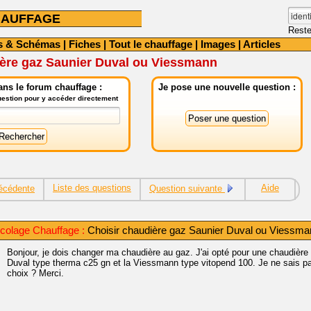
HAUFFAGE
Reste
s & Schémas
|
Fiches
|
Tout le chauffage
|
Images
|
Articles
ière gaz Saunier Duval ou Viessmann
ns le forum chauffage :
Je pose une nouvelle question :
question pour y accéder directement
Liste des questions
Aide
écédente
Question suivante
icolage Chauffage :
Choisir chaudière gaz Saunier Duval ou Viessma
Bonjour, je dois changer ma chaudière au gaz. J'ai opté pour une chaudière 
Duval type therma c25 gn et la Viessmann type vitopend 100. Je ne sais pa
choix ? Merci.