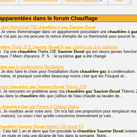
apparentées dans le forum Chauffage
 pour thermostat TIB
chaudière
à
gaz
Saunier
Duval
. Je viens d'emménager dans un appartement possédant une
chaudière
à
ga
e n'ai pas pu me procurer la notice d'emploi de ce thermostat pour pouvoir le..
dière
Thelia 23 E
Saunier
Duval
le
gaz
n'arrive pas à la veilleuse
. J'ai une
chaudière
Thelia 23E
Saunier
Duval
qui est neuve jamais fonctio
urquoi ? Merci d'avance. P. S. : le système
gaz
a été changé.
ière
gaz
à condensation De Dietrich
Je dois faire le choix pour l'installation d'une
chaudière
gaz
à condensation. E
aine, et pourquoi sont-elles beaucoup moins cher que les Frisquet et...
losion
chaudière
gaz
Saunier
-
Duval
Thémis 23V
r, Je rencontre un problème avec ma
chaudière
gaz
Saunier
-
Duval
Thémis 23
au dans la
chaudière
dès que j’utilise de l'eau chaude au lavabo de...
t
chaudière
Gaz
par Pompe à Chaleur Daikin
, Je voudrais avoir votre avis. On m'a fait une proposition pour remplacer ma 
a maison). Le souci c'est qu'elle consomme énormément je vais...
chaudière
Saunier
Duval
isotwin C25 erreur F1
. Cela fait 1 an et demi que l'on possède la
chaudière
Saunier
Duval
isotwin
t en route et cela une dizaine de fois dans la semaine. Notre...