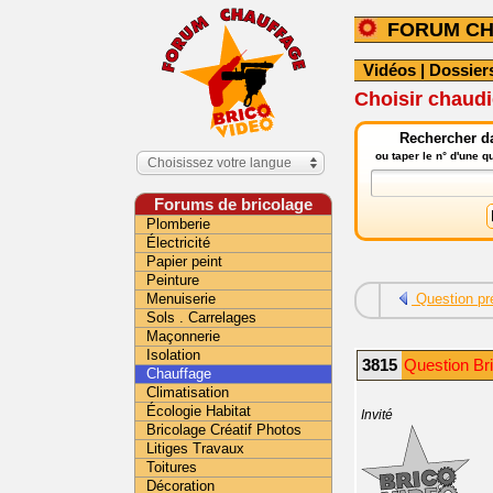
FORUM C
Vidéos
|
Dossier
Choisir chaud
Rechercher da
ou taper le n° d'une 
Choisissez votre langue
Forums de bricolage
Plomberie
Électricité
Papier peint
Peinture
Menuiserie
Question pr
Sols . Carrelages
Maçonnerie
Isolation
3815
Question Br
Chauffage
Climatisation
Écologie Habitat
Invité
Bricolage Créatif Photos
Litiges Travaux
Toitures
Décoration