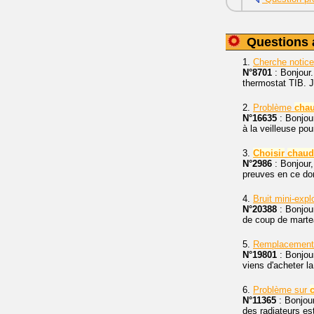
Questions 
1.
Cherche notice
N°8701
: Bonjour
thermostat TIB. J
2.
Problème
chau
N°16635
: Bonjour
à la veilleuse po
3.
Choisir
chaud
N°2986
: Bonjour, 
preuves en ce dom
4.
Bruit mini-exp
N°20388
: Bonjou
de coup de marte
5.
Remplacemen
N°19801
: Bonjour
viens d'acheter l
6.
Problème sur
N°11365
: Bonjour
des radiateurs es