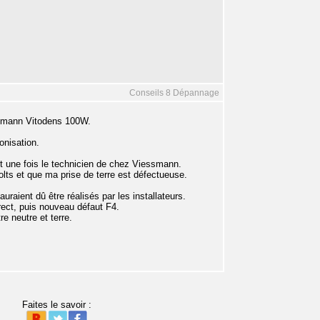
Conseils 8 Dépannage
ssmann Vitodens 100W.
onisation.
 et une fois le technicien de chez Viessmann.
volts et que ma prise de terre est défectueuse.
uraient dû être réalisés par les installateurs.
rect, puis nouveau défaut F4.
e neutre et terre.
Faites le savoir :