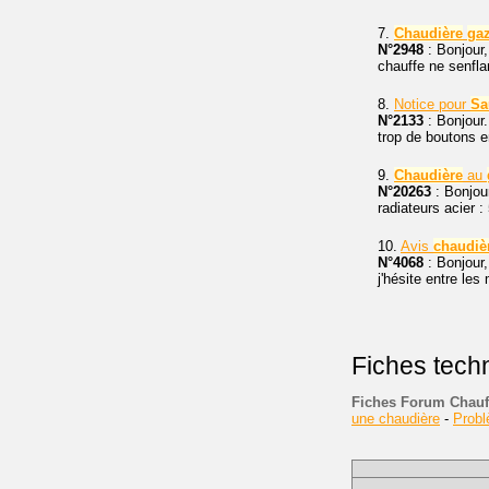
7.
Chaudière
ga
N°2948
: Bonjour
chauffe ne senfl
8.
Notice pour
Sa
N°2133
: Bonjour.
trop de boutons e
9.
Chaudière
au
N°20263
: Bonjou
radiateurs acier :
10.
Avis
chaudiè
N°4068
: Bonjour,
j'hésite entre le
Fiches tech
Fiches Forum Chauf
une chaudière
-
Prob