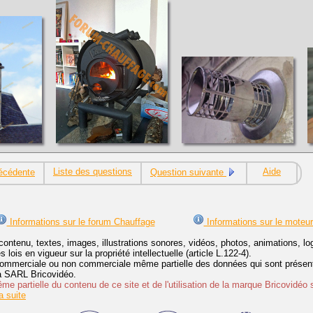
Liste des questions
Aide
écédente
Question suivante
Informations sur le forum Chauffage
Informations sur le moteu
contenu, textes, images, illustrations sonores, vidéos, photos, animations, 
lois en vigueur sur la propriété intellectuelle (article L.122-4).
ommerciale ou non commerciale même partielle des données qui sont présenté
 la SARL Bricovidéo.
e partielle du contenu de ce site et de l'utilisation de la marque Bricovidéo 
 suite