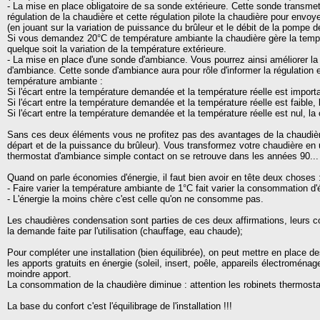
- La mise en place obligatoire de sa sonde extérieure. Cette sonde transmet
régulation de la chaudière et cette régulation pilote la chaudière pour envo
(en jouant sur la variation de puissance du brûleur et le débit de la pompe de
Si vous demandez 20°C de température ambiante la chaudière gère la temp
quelque soit la variation de la température extérieure.
- La mise en place d'une sonde d'ambiance. Vous pourrez ainsi améliorer la 
d'ambiance. Cette sonde d'ambiance aura pour rôle d'informer la régulation e
température ambiante :
Si l'écart entre la température demandée et la température réelle est impor
Si l'écart entre la température demandée et la température réelle est faible
Si l'écart entre la température demandée et la température réelle est nul, la c
Sans ces deux éléments vous ne profitez pas des avantages de la chaudièr
départ et de la puissance du brûleur). Vous transformez votre chaudière en
thermostat d'ambiance simple contact on se retrouve dans les années 90...
Quand on parle économies d'énergie, il faut bien avoir en tête deux choses 
- Faire varier la température ambiante de 1°C fait varier la consommation d
- L'énergie la moins chère c'est celle qu'on ne consomme pas.
Les chaudières condensation sont parties de ces deux affirmations, leur
la demande faite par l'utilisation (chauffage, eau chaude);
Pour compléter une installation (bien équilibrée), on peut mettre en place de
les apports gratuits en énergie (soleil, insert, poêle, appareils électroménager
moindre apport.
La consommation de la chaudière diminue : attention les robinets thermosta
La base du confort c'est l'équilibrage de l'installation !!!