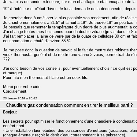
Je n'ai plus de sonde extérieure, car mon chauffagiste était incapable de la
19° à l'intérieur et c'était l'hiver. Je lui ai demandé de la déconnecter, depu
Je cherche donc à améliorer le plus possible son rendement, afin de réali
Je chauffe normalement à 21.5° et la nuit à 19°. Je trouve 18° un peu bas, ma
Je pensais que remonter la température d'un degré de plus augmentait la c
J'ai changé toutes mes huisseries pour du double vitrage (je vis dans le Su
J'ai fait remplacer la laine de verre par de la ouate de cellulose 30 cm et f
consommation a chuté d'environ 35 %.
Je me pose donc la question de savoir, si le fait de mettre des robinets th
vieux thermostat général et de mettre une vanne 3 voies, permettrait de r
???
J'ai donc besoin de vos conseils, pour éventuellement choisir ce qu'il est p
et marque).
Pour info mon thermostat filaire est un deux fils.
Merci pour votre aide.
Cordialement.
20 janvier 2018 à 20:42
Chaudière gaz condensation comment en tirer le meilleur parti ?
Bonjour,
Les secrets pour optimiser le fonctionnement d'une chaudière à condensatio
confort sont :
- Une installation bien étudiée, des puissances d'émetteurs (radiateurs, planc
(chaque émetteur reçoit le débit d'eau correspondant à sa puissance).