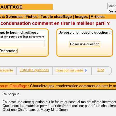
HAUFFAGE
Reste
s & Schémas
|
Fiches
|
Tout le chauffage
|
Images
|
Articles
condensation comment en tirer le meilleur parti ?
ns le forum chauffage :
Je pose une nouvelle question :
question pour y accéder directement
Liste des questions
Aide
écédente
Question suivante
orum Chauffage :
Chaudière gaz condensation comment en tirer le mei
Re bonjour,
J'ai posé une autre question sur le forum et pose ici ma deuxième interrogati
Quels sont les matériels permettant de tirer le meilleur parti d'une chaudiè
C'est une Chaffoteaux et Maury Mira Green.