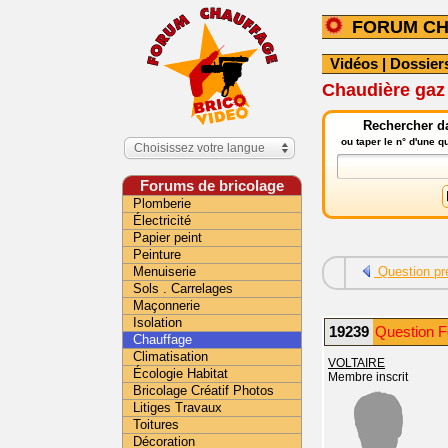
FORUM C
Vidéos
|
Dossier
Chaudière gaz 
Rechercher da
ou taper le n° d'une 
Choisissez votre langue
Forums de bricolage
Plomberie
Électricité
Papier peint
Peinture
Menuiserie
Question pr
Sols . Carrelages
Maçonnerie
Isolation
19239
Question F
Chauffage
Climatisation
VOLTAIRE
Écologie Habitat
Membre inscrit
Bricolage Créatif Photos
Litiges Travaux
Toitures
Décoration