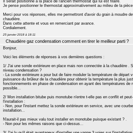
Il serait positionné à la place de l'ancien thermostat qui lui est filaire.
Je pense positionner le thermostat approximativement au milieu de la pièce
Merci pour vos réponses, elles me permettront d'avoir du grain à moudre dev
chaudière.
Dans cette attente et vous en remerciant par avance.
Cordialement.
25 janvier 2018 à 18:11
Chaudière gaz condensation comment en tirer le meilleur parti ?
Bonjour,
Voici les éléments de réponses à vos dernières questions :
1/ J'ai une sonde extérieure en place mais non connectée à la chaudière . 
niveau condensation ?
- La sonde extérieure a pour but de faire moduler la température de départ ver
puissance du brûleur de la chaudière pour obtenir la température la plus ju
fonctionnements en phase de condensation en ayant des températures de reto
possible...
2/ Mon installation bitube puis monotube n'entre t-elle pas en conflit et peu
l'installation :
- Non, pour l'instant mettez la sonde extérieure en service, avec une courbe 
installation...
N'aurait-il pas mieux valu tout installer en monotube puisque existant ? .
- Non pour les mêmes raisons que ci-dessus...
3/ J'ai lu qu'il était avantageux d'installer une vanne 3 voies sur l'installa