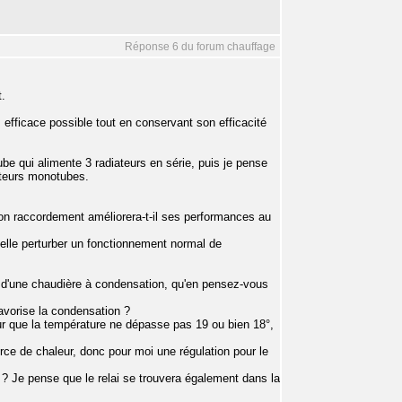
Réponse 6 du forum chauffage
t.
 efficace possible tout en conservant son efficacité
tube qui alimente 3 radiateurs en série, puis je pense
ateurs monotubes.
Son raccordement améliorera-t-il ses performances au
t-elle perturber un fonctionnement normal de
tion d'une chaudière à condensation, qu'en pensez-vous
favorise la condensation ?
ur que la température ne dépasse pas 19 ou bien 18°,
urce de chaleur, donc pour moi une régulation pour le
ce ? Je pense que le relai se trouvera également dans la