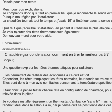
Désolé pour mon retard.
Merci pour vos explications.
Je comprends donc qu'il faut en premier lieu que je reconnecte la sonde ext
Puisque mal réglée par l'installateur.
La chaudière tournait tout le temps et j'avais 19° à l'intérieur avec la sonde
Qu'il faut que j'équilibre l'installation, en partant du radiateur le plus éloign
Je vais rajouter des têtes thermostatiques également.
De nouveau merci pour votre aide.
Cordialement.
22 janvier 2018 à 17:19
Chaudière gaz condensation comment en tirer le meilleur parti ?
Bonjour,
Une question svp sur les têtes thermostatiques pour radiateurs.
Elles permettent de réaliser des économies à ce qu'il est dit.
Cependant, les têtes remplaçant les têtes normales, leur sonde se trouve to
Elles sont donc à mon avis non fiables concernant la température spécifiée
Il faut donc je pense tester chaque tête en configuration de chauffage, pour
relevée dans la pièce.
Je voudrais installer également un thermostat d'ambiance "sans fil" mais no
l'endroit idéal dans le salon/s.a.m, car je pense qu'il se positionne dans ces