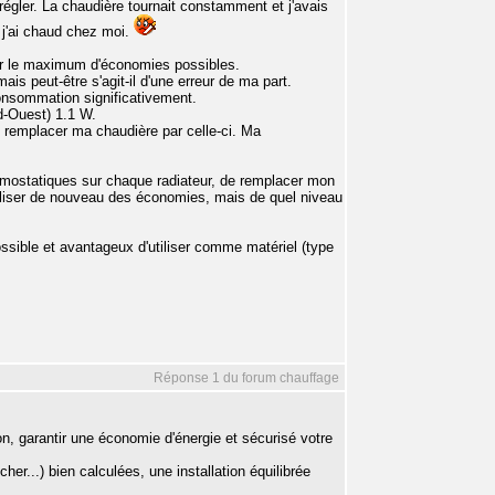
 régler. La chaudière tournait constamment et j'avais
is j'ai chaud chez moi.
ser le maximum d'économies possibles.
is peut-être s'agit-il d'une erreur de ma part.
onsommation significativement.
d-Ouest) 1.1 W.
ait remplacer ma chaudière par celle-ci. Ma
ermostatiques sur chaque radiateur, de remplacer mon
éaliser de nouveau des économies, mais de quel niveau
ossible et avantageux d'utiliser comme matériel (type
Réponse 1 du forum chauffage
n, garantir une économie d'énergie et sécurisé votre
her...) bien calculées, une installation équilibrée