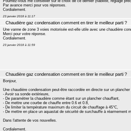
Pourriez-vous me conseiller sur le choix de ce dernier (fiabilité, réglage pr
Par avance merci pour vos réponses.
Cordialement.
23 janvier 2018 à 11:17
Chaudière gaz condensation comment en tirer le meilleur parti ?
Une vanne de zone 3 voies motorisée est-elle utile avec une chaudière c
Merci pour votre réponse.
Cordialement.
23 janvier 2018 à 11:59
Chaudière gaz condensation comment en tirer le meilleur parti ?
Bonjour,
Une chaudière condensation peut-être raccordée en directe sur un plancher 
- Avoir sa sonde extérieure,
- De paramétrer la chaudière comme étant sur un plancher chauffant,
- De mettre une courbe de chauffe entre 0.6 et 0.8,
- De limiter la température maximum du circuit de chauffage à 45°C,
- De mettre en place un aquastat de sécurité de surchauffe à réarmement m
Dans l'attente de vos nouvelles.
Cordialement.