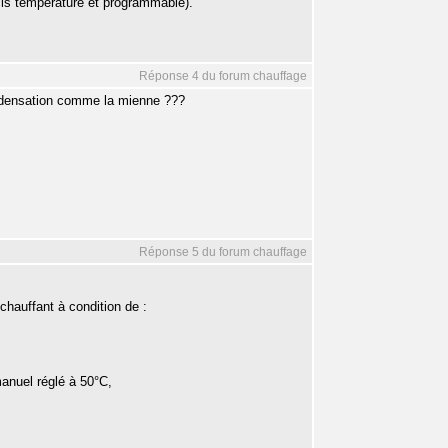
écis température et programmable).
Réponse 4 du forum chauffage
ondensation comme la mienne ???
Réponse 5 du forum chauffage
chauffant à condition de :
anuel réglé à 50°C,