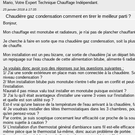
Mario, Votre Expert Technique Chauffage Indépendant.
25 janvier 2018 à 17:35
Chaudière gaz condensation comment en tirer le meilleur parti ?
Bonjour,
Mon chauffage est monotube et radiateurs, je n'ai pas de plancher chauffan
Je cherche à faire en sorte que ma chaudière gaz condensation, soit la plus
de chauffe.
Mon installation est un peu bizarre, car sortie de chaudière j'ai un départ bi
un repiquage sur l'eau chaude de cette alimentation bitube, alimente 6 radi
Je voulais donc avoir svp des réponses sur les questions suivantes :
1/ J'ai une sonde extérieure en place mais non connectée à la chaudière. 
niveau condensation ?
2/ Mon installation bitube puis monotube n'entre t-elle pas en conflit et peu
l'installation.
N'aurait-il pas mieux valu tout installer en monotube puisque existant ?
3/ J'ai lu qu'il était avantageux d'installer une vanne 3 voies sur l'installa
et quelle est son utilité svp ?
Est-il vrai qu'une baisse de la température de l'eau arrivant à la chaudière, 
4/ Je voudrais installer des têtes thermostatiques dans les 3 chambres, po
qu'en pensez-vous ?
Par contre, je suis sceptique concernant leur efficacité car proche de la so
moins sujette à caution ?
5/ L'installation d'un thermostat général d'ambiance sans fil est-elle effica
même pièce que le thermostat lui-même, donc aucun problème de portée.