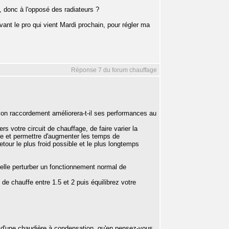
, donc à l'opposé des radiateurs ?
ant le pro qui vient Mardi prochain, pour régler ma
Réponse 7 du forum chauffage
Son raccordement améliorera-t-il ses performances au
s votre circuit de chauffage, de faire varier la
ste et permettre d'augmenter les temps de
ur le plus froid possible et le plus longtemps
t-elle perturber un fonctionnement normal de
de chauffe entre 1.5 et 2 puis équilibrez votre
tion d'une chaudière à condensation, qu'en pensez-vous