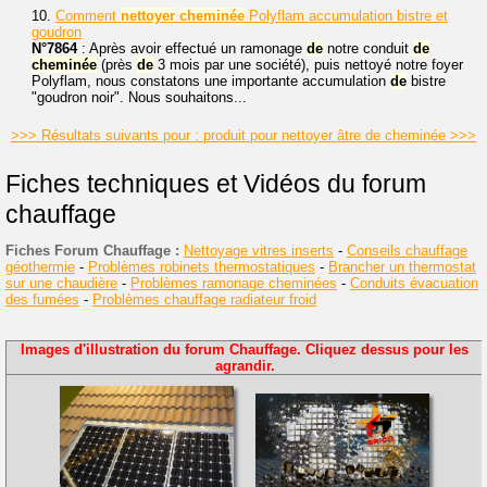
10.
Comment
nettoyer
cheminée
Polyflam accumulation bistre et
goudron
N°7864
: Après avoir effectué un ramonage
de
notre conduit
de
cheminée
(près
de
3 mois par une société), puis nettoyé notre foyer
Polyflam, nous constatons une importante accumulation
de
bistre
"goudron noir". Nous souhaitons...
>>> Résultats suivants pour : produit pour nettoyer âtre de cheminée >>>
Fiches techniques et Vidéos du forum
chauffage
Fiches Forum Chauffage :
Nettoyage vitres inserts
-
Conseils chauffage
géothermie
-
Problèmes robinets thermostatiques
-
Brancher un thermostat
sur une chaudière
-
Problèmes ramonage cheminées
-
Conduits évacuation
des fumées
-
Problèmes chauffage radiateur froid
Images d'illustration du forum Chauffage. Cliquez dessus pour les
agrandir.