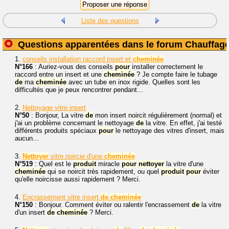
Liste des questions
Questions apparentées dans le forum Chauffag
1.
conseils installation raccord insert et
cheminée
N°166
: Auriez-vous des conseils
pour
installer correctement le
raccord entre un insert et une
cheminée
? Je compte faire le tubage
de
ma
cheminée
avec un tube en inox rigide. Quelles sont les
difficultés que je peux rencontrer pendant...
2.
Nettoyage vitre insert
N°50
: Bonjour, La vitre
de
mon insert noircit régulièrement (normal) et
j'ai un problème concernant le nettoyage
de
la vitre. En effet, j'ai testé
différents produits spéciaux
pour
le nettoyage des vitres d'insert, mais
aucun...
3.
Nettoyer
vitre noircie d'une
cheminée
N°519
: Quel est le
produit
miracle
pour
nettoyer
la vitre d'une
cheminée
qui se noircit très rapidement, ou quel
produit
pour
éviter
qu'elle noircisse aussi rapidement ? Merci.
4.
Encrassement vitre insert
de
cheminée
N°150
: Bonjour. Comment éviter ou ralentir l'encrassement
de
la vitre
d'un insert
de
cheminée
? Merci.