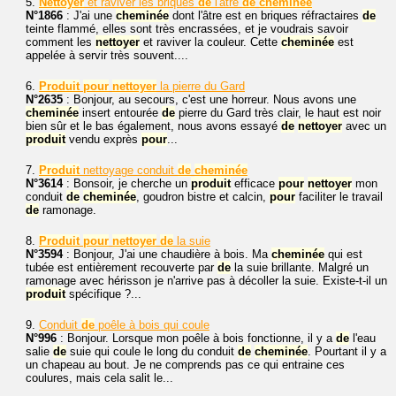
5.
Nettoyer
et raviver les briques
de
l'âtre
de
cheminée
N°1866
: J'ai une
cheminée
dont l'âtre est en briques réfractaires
de
teinte flammé, elles sont très encrassées, et je voudrais savoir
comment les
nettoyer
et raviver la couleur. Cette
cheminée
est
appelée à servir très souvent....
6.
Produit
pour
nettoyer
la pierre du Gard
N°2635
: Bonjour, au secours, c'est une horreur. Nous avons une
cheminée
insert entourée
de
pierre du Gard très clair, le haut est noir
bien sûr et le bas également, nous avons essayé
de
nettoyer
avec un
produit
vendu exprès
pour
...
7.
Produit
nettoyage conduit
de
cheminée
N°3614
: Bonsoir, je cherche un
produit
efficace
pour
nettoyer
mon
conduit
de
cheminée
, goudron bistre et calcin,
pour
faciliter le travail
de
ramonage.
8.
Produit
pour
nettoyer
de
la suie
N°3594
: Bonjour, J'ai une chaudière à bois. Ma
cheminée
qui est
tubée est entièrement recouverte par
de
la suie brillante. Malgré un
ramonage avec hérisson je n'arrive pas à décoller la suie. Existe-t-il un
produit
spécifique ?...
9.
Conduit
de
poêle à bois qui coule
N°996
: Bonjour. Lorsque mon poêle à bois fonctionne, il y a
de
l'eau
salie
de
suie qui coule le long du conduit
de
cheminée
. Pourtant il y a
un chapeau au bout. Je ne comprends pas ce qui entraine ces
coulures, mais cela salit le...