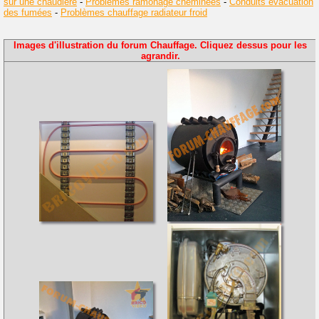
sur une chaudière
-
Problèmes ramonage cheminées
-
Conduits évacuation
des fumées
-
Problèmes chauffage radiateur froid
Images d'illustration du forum Chauffage. Cliquez dessus pour les
agrandir.