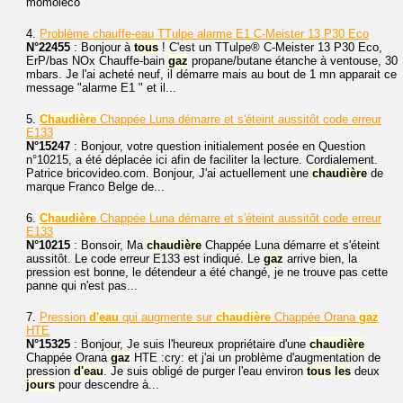
momoleco
4.
Problème chauffe-eau TTulpe alarme E1 C-Meister 13 P30 Eco
N°22455
: Bonjour à
tous
! C'est un TTulpe® C-Meister 13 P30 Eco,
ErP/bas NOx Chauffe-bain
gaz
propane/butane étanche à ventouse, 30
mbars. Je l'ai acheté neuf, il démarre mais au bout de 1 mn apparait ce
message "alarme E1 " et il...
5.
Chaudière
Chappée Luna démarre et s'éteint aussitôt code erreur
E133
N°15247
: Bonjour, votre question initialement posée en Question
n°10215, a été déplacée ici afin de faciliter la lecture. Cordialement.
Patrice bricovideo.com. Bonjour, J'ai actuellement une
chaudière
de
marque Franco Belge de...
6.
Chaudière
Chappée Luna démarre et s'éteint aussitôt code erreur
E133
N°10215
: Bonsoir, Ma
chaudière
Chappée Luna démarre et s'éteint
aussitôt. Le code erreur E133 est indiqué. Le
gaz
arrive bien, la
pression est bonne, le détendeur a été changé, je ne trouve pas cette
panne qui n'est pas...
7.
Pression
d'eau
qui augmente sur
chaudière
Chappée Orana
gaz
HTE
N°15325
: Bonjour, Je suis l'heureux propriétaire d'une
chaudière
Chappée Orana
gaz
HTE :cry: et j'ai un problème d'augmentation de
pression
d'eau
. Je suis obligé de purger l'eau environ
tous
les
deux
jours
pour descendre à...