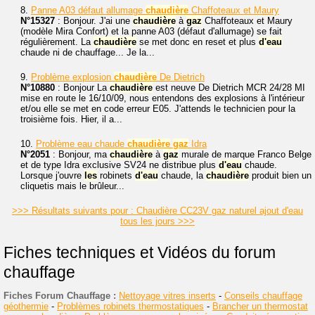
8.
Panne A03 défaut allumage
chaudière
Chaffoteaux et Maury
N°15327
: Bonjour. J'ai une
chaudière
à
gaz
Chaffoteaux et Maury
(modèle Mira Confort) et la panne A03 (défaut d'allumage) se fait
régulièrement. La
chaudière
se met donc en reset et plus
d'eau
chaude ni de chauffage... Je la...
9.
Problème explosion
chaudière
De Dietrich
N°10880
: Bonjour La
chaudière
est neuve De Dietrich MCR 24/28 MI
mise en route le 16/10/09, nous entendons des explosions à l'intérieur
et/ou elle se met en code erreur E05. J'attends le technicien pour la
troisième fois. Hier, il a...
10.
Problème eau chaude
chaudière
gaz
Idra
N°2051
: Bonjour, ma
chaudière
à
gaz
murale de marque Franco Belge
et de type Idra exclusive SV24 ne distribue plus
d'eau
chaude.
Lorsque j'ouvre
les
robinets
d'eau
chaude, la
chaudière
produit bien un
cliquetis mais le brûleur...
>>> Résultats suivants pour : Chaudière CC23V gaz naturel ajout d'eau
tous les jours >>>
Fiches techniques et Vidéos du forum
chauffage
Fiches Forum Chauffage :
Nettoyage vitres inserts
-
Conseils chauffage
géothermie
-
Problèmes robinets thermostatiques
-
Brancher un thermostat