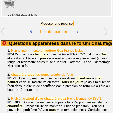
18 octobre 2010 à 17:59
Liste des questions
Questions apparentées dans le forum Chauffag
1.
Panne intermittente
chaudière
Gaz
Franco Belge
N°5175
: J'ai une
chaudière
Franco-Belge IDRA 3224 ballon au
Gaz
,
elle a 4 ans. Depuis 5
jours
elle met en panne régulièrement (voyant
rouge) et redémarre après mise sur arrêt... attente 10 sec... démarrage.
Hier, elle l'a fait...
2.
chaudière
tous
les
jours
rajouter de l'eau
N°122
: Bonjour, ma maison est équipée d'une
chaudière
au
gaz
naturel
et de 10 radiateurs en fonte.
Tous
les
jours
je dois rajouter de
l'eau dans le circuit de chauffage car la pression se retrouve à zéro au
bout de 12 heures de...
3.
Problème
ajout
d'eau
chaudière
gaz
Riello Domus KV ISCN
N°16709
: Bonjour, Je ne parviens pas à faire l'appoint en eau de ma
chaudière
: impossibilité de monter à 1 bar de pression. D'où peut
provenir le problème ? Avec
tous
mes remerciements. Cordialement.