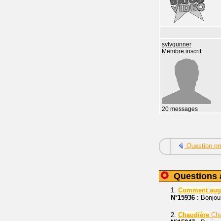
sylvgunner
Membre inscrit
20 messages
Question pr
Questions 
1.
Comment
aug
N°15936
: Bonjour
2.
Chaudière
Cha