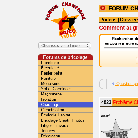
FORUM C
Vidéos
|
Dossier
Comment augme
Rechercher da
ou taper le n° d'une 
Choisissez votre langue
Forums de bricolage
Plomberie
Électricité
Papier peint
Peinture
Menuiserie
Question pr
Sols . Carrelages
Maçonnerie
Isolation
4823
Problème Ch
Chauffage
Climatisation
Écologie Habitat
Invité
Bricolage Créatif Photos
Litiges Travaux
Toitures
Décoration