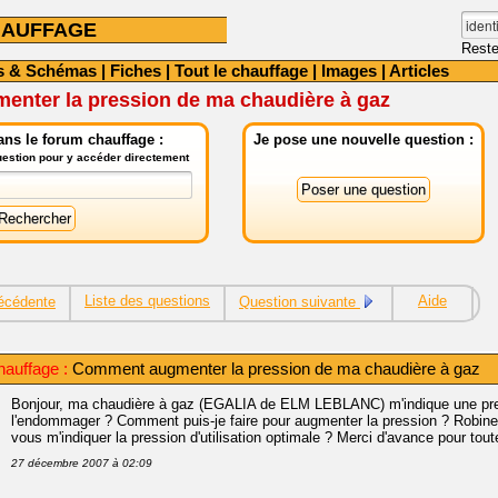
HAUFFAGE
Reste
s & Schémas
|
Fiches
|
Tout le chauffage
|
Images
|
Articles
nter la pression de ma chaudière à gaz
ns le forum chauffage :
Je pose une nouvelle question :
question pour y accéder directement
Liste des questions
Aide
écédente
Question suivante
auffage :
Comment augmenter la pression de ma chaudière à gaz
Bonjour, ma chaudière à gaz (EGALIA de ELM LEBLANC) m'indique une pressi
l'endommager ? Comment puis-je faire pour augmenter la pression ? Robinet
vous m'indiquer la pression d'utilisation optimale ? Merci d'avance pour tou
27 décembre 2007 à 02:09