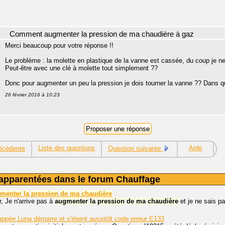
Comment augmenter la pression de ma chaudière à gaz
Merci beaucoup pour votre réponse !!
Le problème : la molette en plastique de la vanne est cassée, du coup je n
Peut-être avec une clé à molette tout simplement ??
Donc pour augmenter un peu la pression je dois tourner la vanne ?? Dans q
26 février 2016 à 10:23
Liste des questions
Aide
écédente
Question suivante
apparentées dans le forum Chauffage
menter
la
pression
de
ma
chaudière
, Je n'arrive pas à
augmenter
la
pression
de
ma
chaudière
et je ne sais p
ppée Luna démarre et s'éteint aussitôt code erreur E133