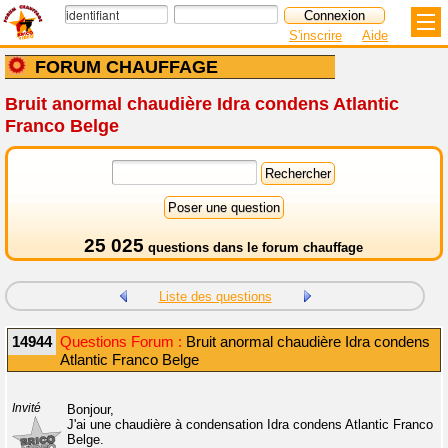
S'inscrire
Aide
FORUM CHAUFFAGE
Bruit anormal chaudière Idra condens Atlantic
Franco Belge
25 025
questions dans le
forum chauffage
Liste des questions
14944
Questions Forum :
Bruit anormal chaudière Idra condens
Atlantic Franco Belge
Invité
Bonjour,
J'ai une chaudière à condensation Idra condens Atlantic Franco
Belge.