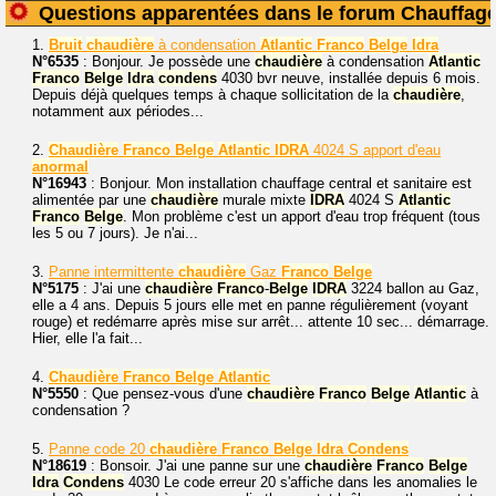
Questions apparentées dans le forum Chauffag
1.
Bruit
chaudière
à condensation
Atlantic
Franco
Belge
Idra
N°6535
: Bonjour. Je possède une
chaudière
à condensation
Atlantic
Franco
Belge
Idra
condens
4030 bvr neuve, installée depuis 6 mois.
Depuis déjà quelques temps à chaque sollicitation de la
chaudière
,
notamment aux périodes...
2.
Chaudière
Franco
Belge
Atlantic
IDRA
4024 S apport d'eau
anormal
N°16943
: Bonjour. Mon installation chauffage central et sanitaire est
alimentée par une
chaudière
murale mixte
IDRA
4024 S
Atlantic
Franco
Belge
. Mon problème c'est un apport d'eau trop fréquent (tous
les 5 ou 7 jours). Je n'ai...
3.
Panne intermittente
chaudière
Gaz
Franco
Belge
N°5175
: J'ai une
chaudière
Franco
-
Belge
IDRA
3224 ballon au Gaz,
elle a 4 ans. Depuis 5 jours elle met en panne régulièrement (voyant
rouge) et redémarre après mise sur arrêt... attente 10 sec... démarrage.
Hier, elle l'a fait...
4.
Chaudière
Franco
Belge
Atlantic
N°5550
: Que pensez-vous d'une
chaudière
Franco
Belge
Atlantic
à
condensation ?
5.
Panne code 20
chaudière
Franco
Belge
Idra
Condens
N°18619
: Bonsoir. J'ai une panne sur une
chaudière
Franco
Belge
Idra
Condens
4030 Le code erreur 20 s'affiche dans les anomalies le