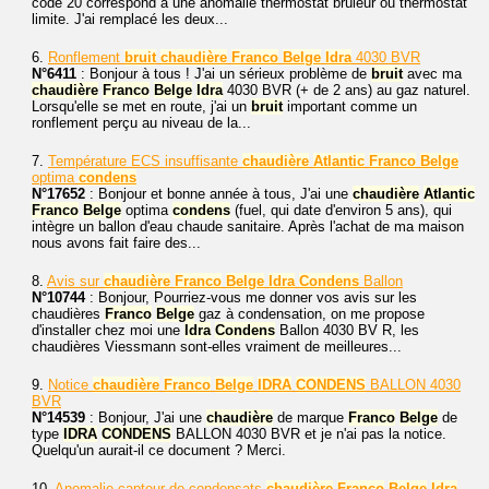
code 20 correspond à une anomalie thermostat brûleur ou thermostat
limite. J'ai remplacé les deux...
6.
Ronflement
bruit
chaudière
Franco
Belge
Idra
4030 BVR
N°6411
: Bonjour à tous ! J'ai un sérieux problème de
bruit
avec ma
chaudière
Franco
Belge
Idra
4030 BVR (+ de 2 ans) au gaz naturel.
Lorsqu'elle se met en route, j'ai un
bruit
important comme un
ronflement perçu au niveau de la...
7.
Température ECS insuffisante
chaudière
Atlantic
Franco
Belge
optima
condens
N°17652
: Bonjour et bonne année à tous, J'ai une
chaudière
Atlantic
Franco
Belge
optima
condens
(fuel, qui date d'environ 5 ans), qui
intègre un ballon d'eau chaude sanitaire. Après l'achat de ma maison
nous avons fait faire des...
8.
Avis sur
chaudière
Franco
Belge
Idra
Condens
Ballon
N°10744
: Bonjour, Pourriez-vous me donner vos avis sur les
chaudières
Franco
Belge
gaz à condensation, on me propose
d'installer chez moi une
Idra
Condens
Ballon 4030 BV R, les
chaudières Viessmann sont-elles vraiment de meilleures...
9.
Notice
chaudière
Franco
Belge
IDRA
CONDENS
BALLON 4030
BVR
N°14539
: Bonjour, J'ai une
chaudière
de marque
Franco
Belge
de
type
IDRA
CONDENS
BALLON 4030 BVR et je n'ai pas la notice.
Quelqu'un aurait-il ce document ? Merci.
10.
Anomalie capteur de condensats
chaudière
Franco
Belge
Idra