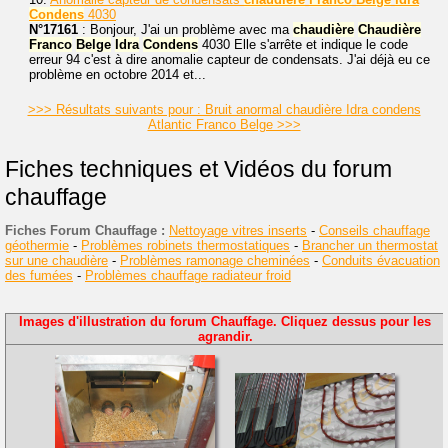
Condens
4030
N°17161
: Bonjour, J'ai un problème avec ma
chaudière
Chaudière
Franco
Belge
Idra
Condens
4030 Elle s'arrête et indique le code
erreur 94 c'est à dire anomalie capteur de condensats. J'ai déjà eu ce
problème en octobre 2014 et...
>>> Résultats suivants pour : Bruit anormal chaudière Idra condens
Atlantic Franco Belge >>>
Fiches techniques et Vidéos du forum
chauffage
Fiches Forum Chauffage :
Nettoyage vitres inserts
-
Conseils chauffage
géothermie
-
Problèmes robinets thermostatiques
-
Brancher un thermostat
sur une chaudière
-
Problèmes ramonage cheminées
-
Conduits évacuation
des fumées
-
Problèmes chauffage radiateur froid
Images d'illustration du forum Chauffage. Cliquez dessus pour les
agrandir.