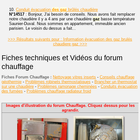
10.
Conduit évacuation
des
gaz
brûlés chaudière
N°14517
: Bonjour, J'ai besoin de conseils. Nous avons fait remplacer
notre chaudière il y a 4 ans par une chaudière
gaz
basse température
Saunier-Duval. Nous sommes en appartement, immeuble ancien
parisien. Le voisin du dessus a fait...
>>> Résultats suivants pour : Information évacuation des gaz brulés
chaudiere gaz >>>
Fiches techniques et Vidéos du forum
chauffage
Fiches Forum Chauffage :
Nettoyage vitres inserts
-
Conseils chauffage
géothermie
-
Problèmes robinets thermostatiques
-
Brancher un thermostat
sur une chaudière
-
Problèmes ramonage cheminées
-
Conduits évacuation
des fumées
-
Problèmes chauffage radiateur froid
Images d'illustration du forum Chauffage. Cliquez dessus pour les
agrandir.