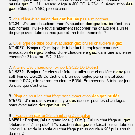
murale
gaz
E.L.M. Leblanc Mégalia 400 CGLA 23-4H5, évacuation
des
gaz
brûlés par VMC, probablement...
5.
chaudière évacuation
des
gaz
brulés
pas aux normes
N°124
: J'ai une chaudière, mon évacuation
des
gaz
brulés
n'est pas
aux normes. Puis-je tout simplement raccorder ma chaudière à un té
de purge avec tube en inox jusqu'à ma tuile cheminée ?
6.
Quel type de tube pour évacuation
gaz
brûlés chaudière à
gaz
N°14027
: Bonjour. Quel type de tube faut-il employer pour une
évacuation
des
gaz
brûlés, d'une chaudière à
gaz
, dans une ancienne
cheminée ? Inox ou PVC ? Merci.
7.
Alarme E36 chaudière Twineo EGC25 De Dietrich
N°19272
: Bonjour. Je viens de faire installer une chaudière à
gaz
(au
sol) Twineo EGC25 De Dietrich. Bien que réglée par un installateur
patenté RG2, elle se met en alarme E036. En moyenne 3 fois par jour.
Je sais que c'est un...
8.
Risques pour les chauffage sans evacuation
des
gaz
brulés
N°6779
: J'aimerais savoir si il y a
des
risques pour les chauffages
sans évacuation
des
gaz
brulés
?
9.
Evacuation
gaz
brûlés chauffage à air pulsé
N°4581
: Bonjour, j'ai un grand local (100m²). J'ai un chauffage au
gaz
"Solaronics" à air pulsé. L'évacuation
des
gaz
se faisait par un tube en
inox qui allait de la sortie du chauffage par un coude à 90° puis sortait
du mur à...