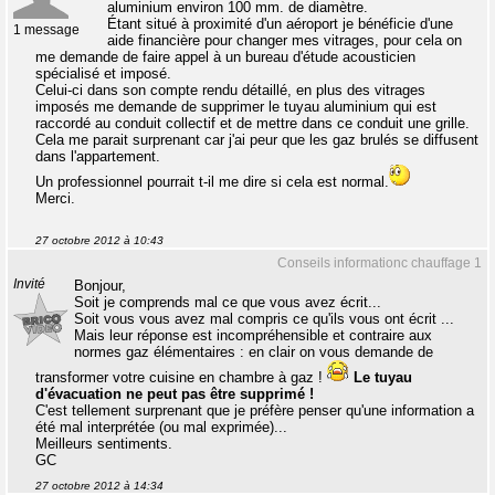
aluminium environ 100 mm. de diamètre.
Étant situé à proximité d'un aéroport je bénéficie d'une
1 message
aide financière pour changer mes vitrages, pour cela on
me demande de faire appel à un bureau d'étude acousticien
spécialisé et imposé.
Celui-ci dans son compte rendu détaillé, en plus des vitrages
imposés me demande de supprimer le tuyau aluminium qui est
raccordé au conduit collectif et de mettre dans ce conduit une grille.
Cela me parait surprenant car j'ai peur que les gaz brulés se diffusent
dans l'appartement.
Un professionnel pourrait t-il me dire si cela est normal.
Merci.
27 octobre 2012 à 10:43
Conseils informationc chauffage 1
Invité
Bonjour,
Soit je comprends mal ce que vous avez écrit...
Soit vous vous avez mal compris ce qu'ils vous ont écrit ...
Mais leur réponse est incompréhensible et contraire aux
normes gaz élémentaires : en clair on vous demande de
transformer votre cuisine en chambre à gaz !
Le tuyau
d'évacuation ne peut pas être supprimé !
C'est tellement surprenant que je préfère penser qu'une information a
été mal interprétée (ou mal exprimée)...
Meilleurs sentiments.
GC
27 octobre 2012 à 14:34