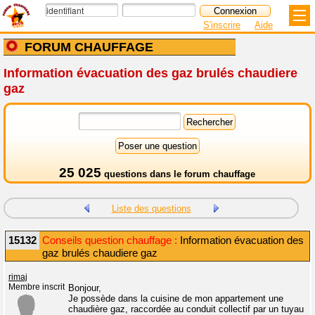
S'inscrire
Aide
FORUM CHAUFFAGE
Information évacuation des gaz brulés chaudiere
gaz
25 025
questions dans le
forum chauffage
Liste des questions
15132
Conseils question chauffage :
Information évacuation des
gaz brulés chaudiere gaz
rimaj
Membre inscrit
Bonjour,
Je possède dans la cuisine de mon appartement une
chaudière gaz, raccordée au conduit collectif par un tuyau