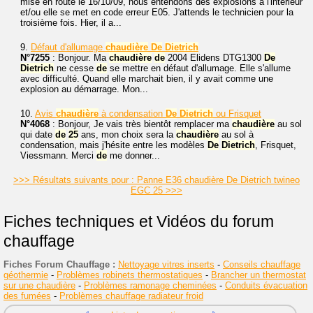
mise en route le 16/10/09, nous entendons des explosions à l'intérieur
et/ou elle se met en code erreur E05. J'attends le technicien pour la
troisième fois. Hier, il a...
9.
Défaut d'allumage
chaudière
De
Dietrich
N°7255
: Bonjour. Ma
chaudière
de
2004 Elidens DTG1300
De
Dietrich
ne cesse
de
se mettre en défaut d'allumage. Elle s'allume
avec difficulté. Quand elle marchait bien, il y avait comme une
explosion au démarrage. Mon...
10.
Avis
chaudière
à condensation
De
Dietrich
ou Frisquet
N°4068
: Bonjour, Je vais très bientôt remplacer ma
chaudière
au sol
qui date
de
25
ans, mon choix sera la
chaudière
au sol à
condensation, mais j'hésite entre les modèles
De
Dietrich
, Frisquet,
Viessmann. Merci
de
me donner...
>>> Résultats suivants pour : Panne E36 chaudière De Dietrich twineo
EGC 25 >>>
Fiches techniques et Vidéos du forum
chauffage
Fiches Forum Chauffage :
Nettoyage vitres inserts
-
Conseils chauffage
géothermie
-
Problèmes robinets thermostatiques
-
Brancher un thermostat
sur une chaudière
-
Problèmes ramonage cheminées
-
Conduits évacuation
des fumées
-
Problèmes chauffage radiateur froid