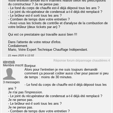
Votre entretien annuel est-il vraiment réalisé selon les prescriptions
du constructeur ? Je ne pense pas :
- Le fond du corps de chauffe est-il déjà déposé tous les ans ?
- Le joint du récupérateur de condensat a-t-il déjà été remplacé ?
- Le brûleur est-il sorti tous les ans ?
- Combien de temps dure votre entretien ?
- Avez-vous les tickets de contrôle et d'analyse de la combustion de
votre brûleur (deux tickets par an) ?
Qui est ce prestataire qui travaille aussi bien !!!
Dans l'attente de votre retour d'infos.
Cordialement.
Mario, Votre Expert Technique Chauffage Indépendant.
21 mars 2020 à 12:02
Réponse forum dépannage chaudières 4
pleymob
Membre inscrit
Bonjour.
Alors pour l'entretien je me suis toujours demandé
comment ça pouvait coûter aussi cher pour passer si peu
de temps : moins de 30 minutes.
3 messages
- Le fond du corps de chauffe est-il déjà déposé tous les
ans ?
Je n'ai pas l'impression.
- Le joint du récupérateur de condensat a-t-il déjà été remplacé ?
Je ne pense pas.
- Le brûleur est-il sorti tous les ans ?
Je ne pense pas.
- Combien de temps dure votre entretien ?