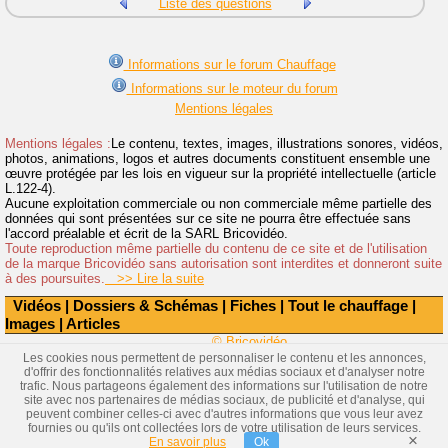
Liste des questions
Informations sur le forum Chauffage
Informations sur le moteur du forum
Mentions légales
Mentions légales :
Le contenu, textes, images, illustrations sonores, vidéos,
photos, animations, logos et autres documents constituent ensemble une
œuvre protégée par les lois en vigueur sur la propriété intellectuelle (article
L.122-4).
Aucune exploitation commerciale ou non commerciale même partielle des
données qui sont présentées sur ce site ne pourra être effectuée sans
l'accord préalable et écrit de la SARL Bricovidéo.
Toute reproduction même partielle du contenu de ce site et de l'utilisation
de la marque Bricovidéo sans autorisation sont interdites et donneront suite
à des poursuites.
>> Lire la suite
Vidéos
|
Dossiers & Schémas
|
Fiches
|
Tout le chauffage
|
Images
|
Articles
© Bricovidéo
Les cookies nous permettent de personnaliser le contenu et les annonces,
d'offrir des fonctionnalités relatives aux médias sociaux et d'analyser notre
trafic. Nous partageons également des informations sur l'utilisation de notre
site avec nos partenaires de médias sociaux, de publicité et d'analyse, qui
peuvent combiner celles-ci avec d'autres informations que vous leur avez
fournies ou qu'ils ont collectées lors de votre utilisation de leurs services.
×
En savoir plus
Ok