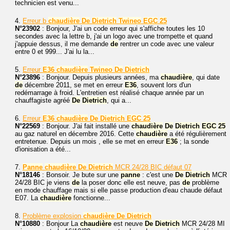
technicien est venu...
4.
Erreur b
chaudière
De
Dietrich
Twineo
EGC
25
N°23902
: Bonjour, J'ai un code erreur qui s'affiche toutes les 10
secondes avec la lettre b, j'ai un logo avec une trompette et quand
j'appuie dessus, il me demande
de
rentrer un code avec une valeur
entre 0 et 999... J'ai lu la...
5.
Erreur
E36
chaudière
Twineo
De
Dietrich
N°23896
: Bonjour. Depuis plusieurs années, ma
chaudière
, qui date
de
décembre 2011, se met en erreur
E36
, souvent lors d'un
redémarrage à froid. L'entretien est réalisé chaque année par un
chauffagiste agréé
De
Dietrich
, qui a...
6.
Erreur
E36
chaudière
De
Dietrich
EGC
25
N°22569
: Bonjour. J'ai fait installé une
chaudière
De
Dietrich
EGC
25
au gaz naturel en décembre 2016. Cette
chaudière
a été régulièrement
entretenue. Depuis un mois , elle se met en erreur
E36
; la sonde
d'ionisation a été...
7.
Panne
chaudière
De
Dietrich
MCR 24/28 BIC défaut 07
N°18146
: Bonsoir. Je bute sur une
panne
: c'est une
De
Dietrich
MCR
24/28 BIC je viens
de
la poser donc elle est neuve, pas
de
problème
en mode chauffage mais si elle passe production d'eau chaude défaut
E07. La
chaudière
fonctionne...
8.
Problème explosion
chaudière
De
Dietrich
N°10880
: Bonjour La
chaudière
est neuve
De
Dietrich
MCR 24/28 MI