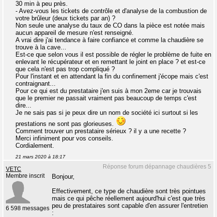
30 min à peu près.
- Avez-vous les tickets de contrôle et d'analyse de la combustion de
votre brûleur (deux tickets par an) ?
Non seule une analyse du taux de CO dans la pièce est notée mais
aucun appareil de mesure n'est renseigné.
A vrai dire j'ai tendance à faire confiance et comme la chaudière se
trouve à la cave...
Est-ce que selon vous il est possible de régler le problème de fuite en
enlevant le récupérateur et en remettant le joint en place ? et est-ce
que cela n'est pas trop compliqué ?
Pour l'instant et en attendant la fin du confinement j'écope mais c'est
contraignant...
Pour ce qui est du prestataire j'en suis à mon 2eme car je trouvais
que le premier ne passait vraiment pas beaucoup de temps c'est
dire...
Je ne sais pas si je peux dire un nom de société ici surtout si les
prestations ne sont pas glorieuses.
Comment trouver un prestataire sérieux ? il y a une recette ?
Merci infiniment pour vos conseils.
Cordialement.
21 mars 2020 à 18:17
Réponse forum dépannage chaudières 5
VETC
Membre inscrit
Bonjour,
Effectivement, ce type de chaudière sont très pointues
mais ce qui pêche réellement aujourd'hui c'est que très
peu de prestataires sont capable d'en assurer l'entretien
6 598 messages
: