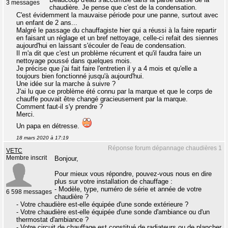
3 messages
chaudière. Je pense que c'est de la condensation.
C'est évidemment la mauvaise période pour une panne, surtout avec
un enfant de 2 ans...
Malgré le passage du chauffagiste hier qui a réussi à la faire repartir
en faisant un réglage et un bref nettoyage, celle-ci refait des siennes
aujourd'hui en laissant s'écouler de l'eau de condensation.
Il m'a dit que c'est un problème récurrent et qu'il faudra faire un
nettoyage poussé dans quelques mois.
Je précise que j'ai fait faire l'entretien il y a 4 mois et qu'elle a
toujours bien fonctionné jusqu'à aujourd'hui.
Une idée sur la marche à suivre ?
J'ai lu que ce problème été connu par la marque et que le corps de
chauffe pouvait être changé gracieusement par la marque.
Comment faut-il s'y prendre ?
Merci.
Un papa en détresse.
18 mars 2020 à 17:19
Réponse forum dépannage chaudières 1
VETC
Membre inscrit
Bonjour,
Pour mieux vous répondre, pouvez-vous nous en dire
plus sur votre installation de chauffage :
- Modèle, type, numéro de série et année de votre
6 598 messages
chaudière ?
- Votre chaudière est-elle équipée d'une sonde extérieure ?
- Votre chaudière est-elle équipée d'une sonde d'ambiance ou d'un
thermostat d'ambiance ?
- Votre circuit de chauffage est constitué de radiateurs ou de plancher