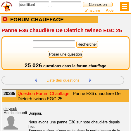
S'inscrire
Aide
FORUM CHAUFFAGE
Panne E36 chaudière De Dietrich twineo EGC 25
25 026
questions dans le
forum chauffage
Liste des questions
20385
Question Forum Chauffage :
Panne E36 chaudière De
Dietrich twineo EGC 25
pleymob
Membre inscrit
Bonjour,
Nous avons une panne E36 sur note chaudière depuis
hier.
Beaucoup d'eau s'accumule dans la partie basse de la