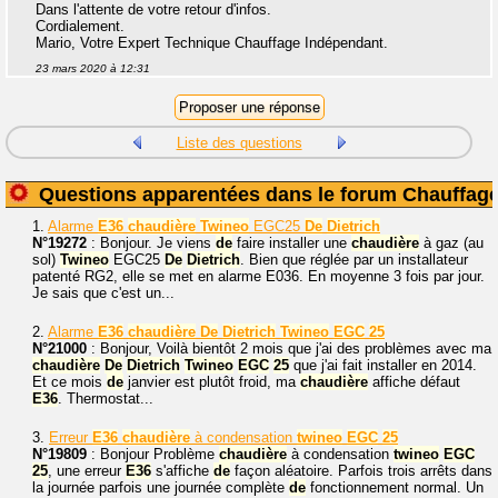
Dans l'attente de votre retour d'infos.
Cordialement.
Mario, Votre Expert Technique Chauffage Indépendant.
23 mars 2020 à 12:31
Liste des questions
Questions apparentées dans le forum Chauffag
1.
Alarme
E36
chaudière
Twineo
EGC25
De
Dietrich
N°19272
: Bonjour. Je viens
de
faire installer une
chaudière
à gaz (au
sol)
Twineo
EGC25
De
Dietrich
. Bien que réglée par un installateur
patenté RG2, elle se met en alarme E036. En moyenne 3 fois par jour.
Je sais que c'est un...
2.
Alarme
E36
chaudière
De
Dietrich
Twineo
EGC
25
N°21000
: Bonjour, Voilà bientôt 2 mois que j'ai des problèmes avec ma
chaudière
De
Dietrich
Twineo
EGC
25
que j'ai fait installer en 2014.
Et ce mois
de
janvier est plutôt froid, ma
chaudière
affiche défaut
E36
. Thermostat...
3.
Erreur
E36
chaudière
à condensation
twineo
EGC
25
N°19809
: Bonjour Problème
chaudière
à condensation
twineo
EGC
25
, une erreur
E36
s'affiche
de
façon aléatoire. Parfois trois arrêts dans
la journée parfois une journée complète
de
fonctionnement normal. Un