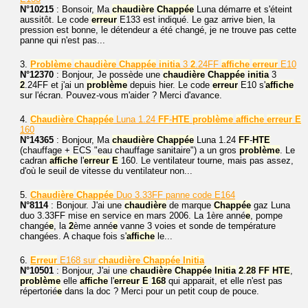
N°10215
: Bonsoir, Ma
chaudière
Chappé
e
Luna démarre et s'éteint
aussitôt. Le code
erreur
E133 est indiqué. Le gaz arrive bien, la
pression est bonne, le détendeur a été changé, je ne trouve pas cette
panne qui n'est pas...
3.
Problème
chaudière
Chappé
e
initia
3
2
.24FF
affiche
erreur
E10
N°12370
: Bonjour, Je possède une
chaudière
Chappé
e
initia
3
2
.24FF et j'ai un
problème
depuis hier. Le code
erreur
E10 s'
affiche
sur l'écran. Pouvez-vous m'aider ? Merci d'avance.
4.
Chaudière
Chappé
e
Luna 1.24
FF
-
HTE
problème
affiche
erreur
E
160
N°14365
: Bonjour, Ma
chaudière
Chappé
e
Luna 1.24
FF
-
HTE
(chauffage + ECS "eau chauffage sanitaire") a un gros
problème
. Le
cadran
affiche
l'
erreur
E
160. Le ventilateur tourne, mais pas assez,
d'où le seuil de vitesse du ventilateur non...
5.
Chaudière
Chappé
e
Duo 3.33FF panne code E164
N°8114
: Bonjour. J'ai une
chaudière
de marque
Chappé
e
gaz Luna
duo 3.33FF mise en service en mars 2006. La 1ère anné
e
, pompe
changé
e
, la
2
ème anné
e
vanne 3 voies et sonde de température
changées. A chaque fois s'
affiche
le...
6.
Erreur
E168 sur
chaudière
Chappé
e
Initia
N°10501
: Bonjour, J'ai une
chaudière
Chappé
e
Initia
2
.
28
FF
HTE
,
problème
elle
affiche
l'
erreur
E
168
qui apparait, et elle n'est pas
répertorié
e
dans la doc ? Merci pour un petit coup de pouce.