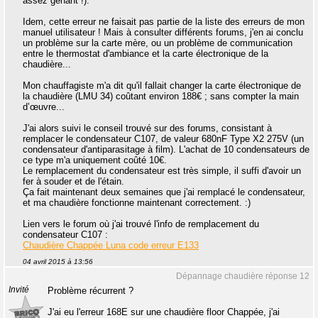
assez gênant !).
Idem, cette erreur ne faisait pas partie de la liste des erreurs de mon
manuel utilisateur ! Mais à consulter différents forums, j'en ai conclu
un problème sur la carte mère, ou un problème de communication
entre le thermostat d'ambiance et la carte électronique de la
chaudière...
Mon chauffagiste m'a dit qu'il fallait changer la carte électronique de
la chaudière (LMU 34) coûtant environ 188€ ; sans compter la main
d’œuvre...
J'ai alors suivi le conseil trouvé sur des forums, consistant à
remplacer le condensateur C107, de valeur 680nF Type X2 275V (un
condensateur d'antiparasitage à film). L'achat de 10 condensateurs de
ce type m'a uniquement coûté 10€.
Le remplacement du condensateur est très simple, il suffi d'avoir un
fer à souder et de l'étain.
Ça fait maintenant deux semaines que j'ai remplacé le condensateur,
et ma chaudière fonctionne maintenant correctement. :)
Lien vers le forum où j'ai trouvé l'info de remplacement du
condensateur C107 :
Chaudière Chappée Luna code erreur E133
04 avril 2015 à 13:56
Dépannage chaudière réponse 12
Invité
Problème récurrent ?
J'ai eu l'erreur 168E sur une chaudière floor Chappée, j'ai