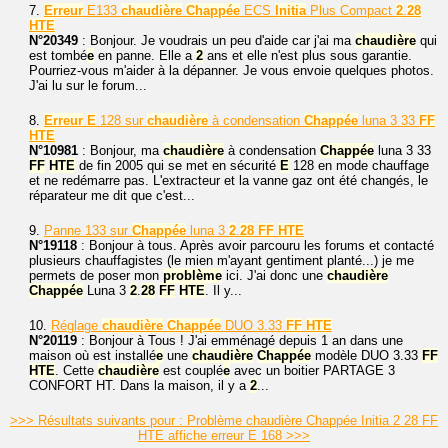
7.
Erreur
E133
chaudière
Chappé
e
ECS
Initia
Plus Compact
2
.
28
HTE
N°20349
: Bonjour. Je voudrais un peu d'aide car j'ai ma
chaudière
qui
est tombé
e
en panne. Elle a
2
ans et elle n'est plus sous garantie.
Pourriez-vous m'aider à la dépanner. Je vous envoie quelques photos.
J'ai lu sur le forum...
8.
Erreur
E
128 sur
chaudière
à condensation
Chappé
e
luna 3 33
FF
HTE
N°10981
: Bonjour, ma
chaudière
à condensation
Chappé
e
luna 3 33
FF
HTE
de fin 2005 qui se met en sécurité
E
128 en mode chauffage
et ne redémarre pas. L'extracteur et la vanne gaz ont été changés, le
réparateur me dit que c'est...
9.
Panne 133 sur
Chappé
e
luna 3
2
.
28
FF
HTE
N°19118
: Bonjour à tous. Après avoir parcouru les forums et contacté
plusieurs chauffagistes (le mien m'ayant gentiment planté...) je me
permets de poser mon
problème
ici. J'ai donc une
chaudière
Chappé
e
Luna 3
2
.
28
FF
HTE
. Il y...
10.
Réglage
chaudière
Chappé
e
DUO 3.33
FF
HTE
N°20119
: Bonjour à Tous ! J'ai emménagé depuis 1 an dans une
maison où est installé
e
une
chaudière
Chappé
e
modèle DUO 3.33
FF
HTE
. Cette
chaudière
est couplé
e
avec un boitier PARTAGE 3
CONFORT HT. Dans la maison, il y a
2
...
>>> Résultats suivants pour : Problème chaudière Chappée Initia 2 28 FF
HTE affiche erreur E 168 >>>