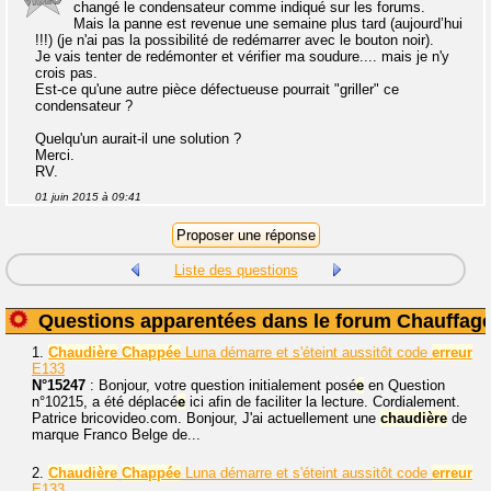
changé le condensateur comme indiqué sur les forums.
Mais la panne est revenue une semaine plus tard (aujourd’hui
!!!) (je n'ai pas la possibilité de redémarrer avec le bouton noir).
Je vais tenter de redémonter et vérifier ma soudure.... mais je n'y
crois pas.
Est-ce qu'une autre pièce défectueuse pourrait "griller" ce
condensateur ?
Quelqu'un aurait-il une solution ?
Merci.
RV.
01 juin 2015 à 09:41
Liste des questions
Questions apparentées dans le forum Chauffag
1.
Chaudière
Chappé
e
Luna démarre et s'éteint aussitôt code
erreur
E133
N°15247
: Bonjour, votre question initialement posé
e
en Question
n°10215, a été déplacé
e
ici afin de faciliter la lecture. Cordialement.
Patrice bricovideo.com. Bonjour, J'ai actuellement une
chaudière
de
marque Franco Belge de...
2.
Chaudière
Chappé
e
Luna démarre et s'éteint aussitôt code
erreur
E133