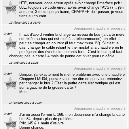
HTE, nouveau code erreur après avoir changé l'interface pcb :
88E, toujours ce code erreur après avoir changé l'AVS77... j'en
ai marre, 3 mois que ça traine, CHAPPEE doit passer, je vous
tiens au courant.
15 février 2012 à 08:49
Dépannage chaudière réponse 6
Invité
Il faut d'abord vérifier la charge au niveau du bus (la carte mère
est reliée au bus qui est relié à la télécommande), en effet, il
peut se charger en courant (il faut maximum 1V). Si c'est le
cas, changer le câble reliant le thermostat à la chaudière en le
protégeant des éventuels courants forts. C'est le bus qu'il faut
changer, pas la carte ! 4 mois de panne cet hiver pour un câble !
15 août 2012 à 12:28
Dépannage chaudière réponse 7
Invité
Bonjour, j'ai exactement le même problème avec une chaudière
Chappée LMU34, pouvez-vous me dire ce que vous entendez
par changer le bus ? C'est la petite carte électronique qui est
sur la gauche de la grosse carte ?
Merci.
14 octobre 2012 à 20:54
Dépannage chaudière réponse 8
Invité
J'ai eu aussi l'erreur E 168, mon dépanneur m'a changé la carte
Lmu34, depuis plus de problème.
Prix 145 € + main d’œuvre.
Bonne chance.