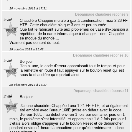
10 novembre 2012 à 17:51
Dépannage chaudière réponse 9
Invité
Chaudière Chappée murale à gaz à condensation, max 2.28 FF
HTE. Cette chaudière n'a que 3 ans et peu tournée.
Que fait le fabricant suite aux problèmes de vase d'expansion à
répétition, de la carte informatique à changer... rien, Chappée
se moque du monde....
Vraiment pas content du tout.
29 octobre 2013 à 15:48
Dépannage chaudière réponse 10
Invité
Bonjour,
J'en ai une, le code d'erreur apparaissait tout le temps et pour
la remettre en route il faut appuyer sur le bouton reset qui est
sous la chaudière ça repartait ainsi.
28 décembre 2013 à 18:17
Dépannage chaudière réponse 11
Invité
Bonjour,
J'ai une chaudière Chappée Luna 1.24 FF HTE, et ai également
été embêté avec l'erreur 168E (mise en défaut avec le code
d'erreur 168E ; au début environ 1 fois par semaine, puis en 1
mois, le problème s'est intensifié, et apparaissait 1 à 2 fois par jour !
J'étais alors obligé d'appuyer sur le bouton Reset et de débrancher
pendant environ 1 heure la chaudière pour qu'elle redémarre... donc