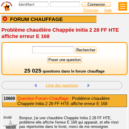
S'inscrire
Aide
FORUM CHAUFFAGE
Problème chaudière Chappée Initia 2 28 FF HTE
affiche erreur E 168
25 025
questions dans le
forum chauffage
Liste des questions
10669
Question Forum-Chauffage :
Problème chaudière
Chappée Initia 2 28 FF HTE affiche erreur E 168
Invité
Bonjour, j'ai une chaudière Chappée Initia 2.28 FF HTE,
problème elle affiche l'erreur E 168 qui apparait, et elle n'est
pas répertoriée dans le livret, merci de me renseigner.