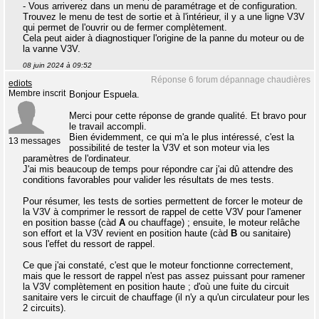
- Vous arriverez dans un menu de paramétrage et de configuration.
Trouvez le menu de test de sortie et à l'intérieur, il y a une ligne V3V
qui permet de l'ouvrir ou de fermer complètement.
Cela peut aider à diagnostiquer l'origine de la panne du moteur ou de
la vanne V3V.
08 juin 2024 à 09:52
Réponse 6 forum dépannage chaudières
ediots
Membre inscrit
Bonjour Espuela.
Merci pour cette réponse de grande qualité. Et bravo pour
le travail accompli.
Bien évidemment, ce qui m'a le plus intéressé, c'est la
13 messages
possibilité de tester la V3V et son moteur via les
paramètres de l'ordinateur.
J'ai mis beaucoup de temps pour répondre car j'ai dû attendre des
conditions favorables pour valider les résultats de mes tests.
Pour résumer, les tests de sorties permettent de forcer le moteur de
la V3V à comprimer le ressort de rappel de cette V3V pour l'amener
en position basse (càd
A
ou chauffage) ; ensuite, le moteur relâche
son effort et la V3V revient en position haute (càd
B
ou sanitaire)
sous l'effet du ressort de rappel.
Ce que j'ai constaté, c'est que le moteur fonctionne correctement,
mais que le ressort de rappel n'est pas assez puissant pour ramener
la V3V complètement en position haute ; d'où une fuite du circuit
sanitaire vers le circuit de chauffage (il n'y a qu'un circulateur pour les
2 circuits).