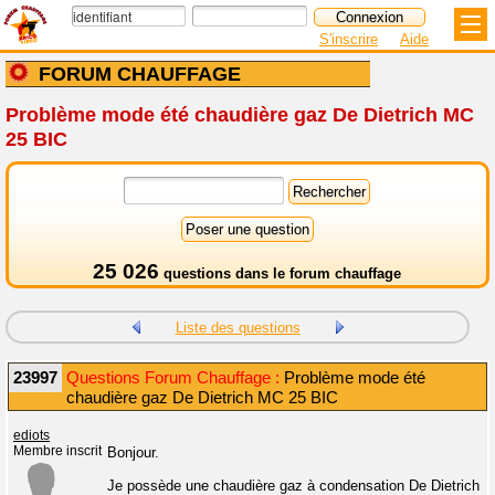
S'inscrire
Aide
FORUM CHAUFFAGE
Problème mode été chaudière gaz De Dietrich MC
25 BIC
25 026
questions dans le
forum chauffage
Liste des questions
23997
Questions Forum Chauffage :
Problème mode été
chaudière gaz De Dietrich MC 25 BIC
ediots
Membre inscrit
Bonjour.
Je possède une chaudière gaz à condensation De Dietrich