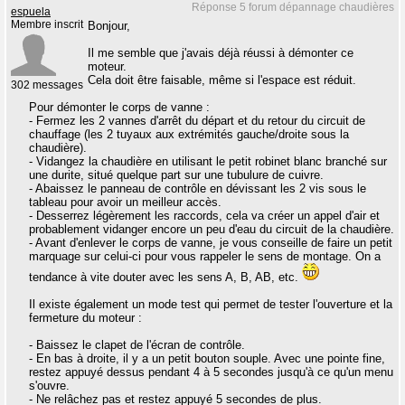
Réponse 5 forum dépannage chaudières
espuela
Membre inscrit
Bonjour,
Il me semble que j'avais déjà réussi à démonter ce
moteur.
Cela doit être faisable, même si l'espace est réduit.
302 messages
Pour démonter le corps de vanne :
- Fermez les 2 vannes d'arrêt du départ et du retour du circuit de
chauffage (les 2 tuyaux aux extrémités gauche/droite sous la
chaudière).
- Vidangez la chaudière en utilisant le petit robinet blanc branché sur
une durite, situé quelque part sur une tubulure de cuivre.
- Abaissez le panneau de contrôle en dévissant les 2 vis sous le
tableau pour avoir un meilleur accès.
- Desserrez légèrement les raccords, cela va créer un appel d'air et
probablement vidanger encore un peu d'eau du circuit de la chaudière.
- Avant d'enlever le corps de vanne, je vous conseille de faire un petit
marquage sur celui-ci pour vous rappeler le sens de montage. On a
tendance à vite douter avec les sens A, B, AB, etc.
Il existe également un mode test qui permet de tester l'ouverture et la
fermeture du moteur :
- Baissez le clapet de l'écran de contrôle.
- En bas à droite, il y a un petit bouton souple. Avec une pointe fine,
restez appuyé dessus pendant 4 à 5 secondes jusqu'à ce qu'un menu
s'ouvre.
- Ne relâchez pas et restez appuyé 5 secondes de plus.