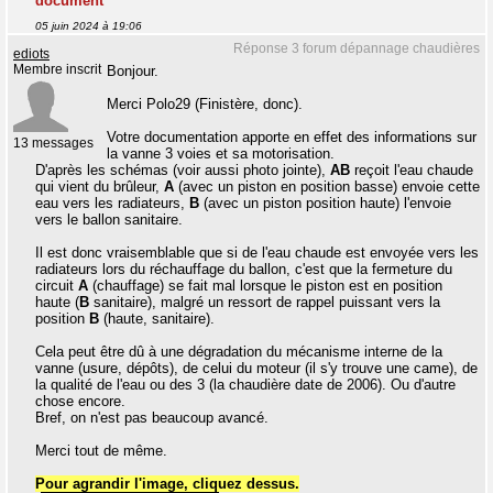
document **
05 juin 2024 à 19:06
Réponse 3 forum dépannage chaudières
ediots
Membre inscrit
Bonjour.
Merci Polo29 (Finistère, donc).
Votre documentation apporte en effet des informations sur
13 messages
la vanne 3 voies et sa motorisation.
D'après les schémas (voir aussi photo jointe),
AB
reçoit l'eau chaude
qui vient du brûleur,
A
(avec un piston en position basse) envoie cette
eau vers les radiateurs,
B
(avec un piston position haute) l'envoie
vers le ballon sanitaire.
Il est donc vraisemblable que si de l'eau chaude est envoyée vers les
radiateurs lors du réchauffage du ballon, c'est que la fermeture du
circuit
A
(chauffage) se fait mal lorsque le piston est en position
haute (
B
sanitaire), malgré un ressort de rappel puissant vers la
position
B
(haute, sanitaire).
Cela peut être dû à une dégradation du mécanisme interne de la
vanne (usure, dépôts), de celui du moteur (il s'y trouve une came), de
la qualité de l'eau ou des 3 (la chaudière date de 2006). Ou d'autre
chose encore.
Bref, on n'est pas beaucoup avancé.
Merci tout de même.
Pour agrandir l'image, cliquez dessus.