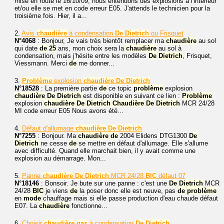
mise en route le 16/10/09, nous entendons des explosions à l'intérieur
et/ou elle se met en code erreur E05. J'attends le technicien pour la
troisième fois. Hier, il a...
2.
Avis
chaudière
à condensation
De
Dietrich
ou Frisquet
N°4068
: Bonjour, Je vais très bientôt remplacer ma
chaudière
au sol
qui date
de
25
ans, mon choix sera la
chaudière
au sol à
condensation, mais j'hésite entre les modèles
De
Dietrich
, Frisquet,
Viessmann. Merci
de
me donner...
3.
Problème
explosion
chaudière
De
Dietrich
N°18528
: La première partie
de
ce topic
problème
explosion
chaudière
De
Dietrich
est disponible en suivant ce lien :
Problème
explosion
chaudière
De
Dietrich
Chaudière
De
Dietrich
MCR 24/28
MI code erreur E05 Nous avons été...
4.
Défaut d'allumage
chaudière
De
Dietrich
N°7255
: Bonjour. Ma
chaudière
de
2004 Elidens DTG1300
De
Dietrich
ne cesse
de
se mettre en défaut d'allumage. Elle s'allume
avec difficulté. Quand elle marchait bien, il y avait comme une
explosion au démarrage. Mon...
5.
Panne
chaudière
De
Dietrich
MCR 24/28
BIC
défaut 07
N°18146
: Bonsoir. Je bute sur une panne : c'est une
De
Dietrich
MCR
24/28
BIC
je viens
de
la poser donc elle est neuve, pas
de
problème
en
mode
chauffage mais si elle passe production d'eau chaude défaut
E07. La
chaudière
fonctionne...
6.
Choisir
chaudière
gaz
à condensation
De
Dietrich