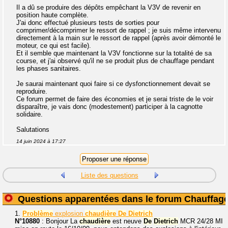
Il a dû se produire des dépôts empêchant la V3V de revenir en
position haute complète.
J'ai donc effectué plusieurs tests de sorties pour
comprimer/décomprimer le ressort de rappel ; je suis même intervenu
directement à la main sur le ressort de rappel (après avoir démonté le
moteur, ce qui est facile).
Et il semble que maintenant la V3V fonctionne sur la totalité de sa
course, et j'ai observé qu'il ne se produit plus de chauffage pendant
les phases sanitaires.
Je saurai maintenant quoi faire si ce dysfonctionnement devait se
reproduire.
Ce forum permet de faire des économies et je serai triste de le voir
disparaître, je vais donc (modestement) participer à la cagnotte
solidaire.
Salutations
14 juin 2024 à 17:27
Liste des questions
Questions apparentées dans le forum Chauffag
1.
Problème
explosion
chaudière
De
Dietrich
N°10880
: Bonjour La
chaudière
est neuve
De
Dietrich
MCR 24/28 MI