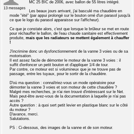
MC 25 BIC de 2006, avec ballon de 55 litres intégré.
13 messages
Les beaux jours arrivant, j'ai basculé ma chaudière en
mode "été" (par appui prolongé sur le bouton orné d'un parasol jusqu'à
ce que le logo du parasol apparaisse sur l'afficheur).
Ce que je constate alors, c'est que lorsque le brûleur se met en route
pour réchauffer le ballon, de l'eau chaude sanitaire est effectivement
produite,
mais que les radiateurs se mettent également à chauffer
!
J'incrimine donc un dysfonctionnement de la vanne 3 voies ou de sa
motorisation.
Il est assez facile de démonter le moteur de la vanne 3 voies : il
suffit d'enfoncer un petit bouton et d'appliquer 1/4 de tour.
Par contre, ce moteur est si volumineux que je ne trouve pas de
passage, entre les tuyaux, pour le sortir de la chaudière.
D'où ma question : connaîtriez-vous un mode opératoire pour
démonter la vanne 3 voies et son moteur de cette chaudière ?
Malgré mes recherches, je n'ai rien trouvé d'intéressant sur le Net.
Mais peut-être avez-vous de la documentation à laquelle je n'ai pas
accès ?
Autre question : à quoi sert petit levier en plastique blanc sur le côté
du moteur ?
D'avance, merci.
Salutations.
PS : Ci-dessous, des images de la vanne et de son moteur.