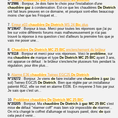
N°2986
: Bonjour, Je dois faire le choix pour l'installation d'une
chaudière
gaz
à condensation. Est-ce que les chaudières
De
Dietrich
ont fait leurs preuves en ce domaine, et pourquoi sont-elles beaucoup
moins cher que les Frisquet et...
7.
Erreur e03
chaudière
De
Dietrich
MS 24
Bic
plus
N°19647
: Bonjour à tous. Merci pour toutes les réponses que j'ai pu
lire sur votre différents forums mais malheureusement je n'ai pas
trouvé la réponse à ma question c'est d'ailleurs la première fois que je
vais me poser une...
8.
Chaudière
De
Dietrich
MC
25
BIC
enclenchement du brûleur
N°9118
: Bonjour et merci pour vos réponses. Voici le
problème
, sur
ma
chaudière
de
marque et type
De
Dietrich
MC
25
BIC
ayant 3 ans,
est apparue ce défaut : le brûleur s'enclenche plusieurs fois pendant la
régulation, pour être plus...
9.
Alarme E36
chaudière
Twineo EGC25
De
Dietrich
N°19272
: Bonjour. Je viens
de
faire installer une
chaudière
à
gaz
(au
sol) Twineo EGC25
De
Dietrich
. Bien que réglée par un installateur
patenté RG2, elle se met en alarme E036. En moyenne 3 fois par jour.
Je sais que c'est un...
10.
Problème
chaudière
De
Dietrich
MC
25
BIC
N°20205
: Bonjour, Ma
chaudière
De
Dietrich
à
gaz
MC
25
BIC
s'est
mise
de
défaut "réarmer coff" mais bien sûr impossible
de
réarmer...
On m'a changé le coffret d'allumage et toujours pareil, donc
de
quoi
cela peut-il venir...