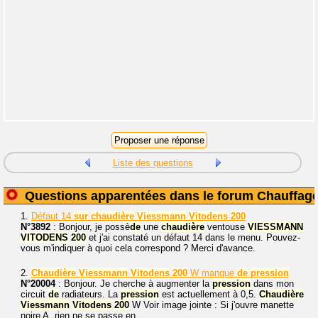
Liste des questions
Questions apparentées dans le forum Chauffag
1.
Défaut 14
sur
chaudière
Viessmann
Vitodens
200
N°3892
: Bonjour, je possè
de
une
chaudière
ventouse
VIESSMANN
VITODENS
200
et j'ai constaté un défaut 14 dans le menu. Pouvez-
vous m'indiquer à quoi cela correspond ? Merci d'avance.
2.
Chaudière
Viessmann
Vitodens
200
W manque
de
pression
N°20004
: Bonjour. Je cherche à augmenter la
pression
dans mon
circuit
de
radiateurs. La
pression
est actuellement à 0,5.
Chaudière
Viessmann
Vitodens
200
W Voir image jointe : Si j'ouvre manette
noire A, rien ne se passe en...