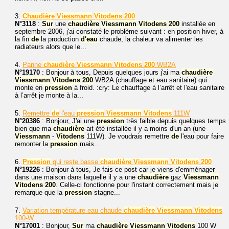
3.
Chaudière
Viessmann
Vitodens
200
N°3118
:
Sur
une
chaudière
Viessmann
Vitodens
200
installée en
septembre 2006, j'ai constaté le problème suivant : en position hiver, à
la fin
de
la production
d'eau
chaude, la chaleur va alimenter les
radiateurs alors que le...
4.
Panne
chaudière
Viessmann
Vitodens
200
WB2A
N°19170
: Bonjour à tous, Depuis quelques jours j'ai ma
chaudière
Viessmann
Vitodens
200
WB2A (chauffage et eau sanitaire) qui
monte en
pression
à froid. :cry: Le chauffage à l’arrêt et l'eau sanitaire
à l’arrêt je monte à la...
5.
Remettre
de
l'eau
pression
Viessmann
Vitodens
111W
N°20386
: Bonjour, J'ai une
pression
très faible depuis quelques temps
bien que ma
chaudière
ait été installée il y a moins d'un an (une
Viessmann
-
Vitodens
111W). Je voudrais remettre
de
l'eau pour faire
remonter la
pression
mais...
6.
Pression
qui reste basse
chaudière
Viessmann
Vitodens
200
N°19226
: Bonjour à tous, Je fais ce post car je viens d'emménager
dans une maison dans laquelle il y a une
chaudière
gaz
Viessmann
Vitodens
200
. Celle-ci fonctionne pour l'instant correctement mais je
remarque que la
pression
stagne...
7.
Variation température eau chaude
chaudière
Viessmann
Vitodens
100-W
N°17001
: Bonjour,
Sur
ma
chaudière
Viessmann
Vitodens
100 W