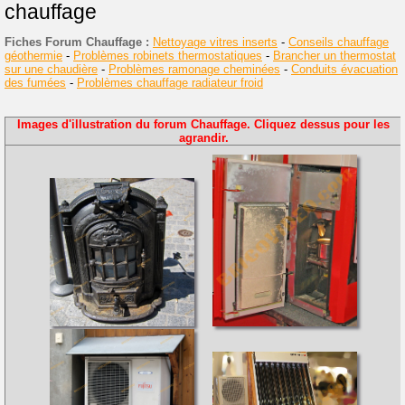
chauffage
Fiches Forum Chauffage :
Nettoyage vitres inserts
-
Conseils chauffage
géothermie
-
Problèmes robinets thermostatiques
-
Brancher un thermostat
sur une chaudière
-
Problèmes ramonage cheminées
-
Conduits évacuation
des fumées
-
Problèmes chauffage radiateur froid
Images d'illustration du forum Chauffage. Cliquez dessus pour les
agrandir.