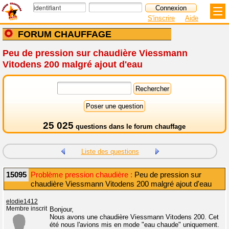
S'inscrire
Aide
FORUM CHAUFFAGE
Peu de pression sur chaudière Viessmann
Vitodens 200 malgré ajout d'eau
25 025
questions dans le
forum chauffage
Liste des questions
15095
Problème pression chaudière :
Peu de pression sur
chaudière Viessmann Vitodens 200 malgré ajout d'eau
elodie1412
Membre inscrit
Bonjour,
Nous avons une chaudière Viessmann Vitodens 200. Cet
été nous l'avions mis en mode "eau chaude" uniquement.