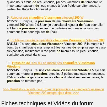
quand nous tirons
de
l'eau chaude, j'ai des variations
de
température
importante, passant
de
l'eau chaude à l'eau froide par alternance, la
partie chauffage fonctionne et je...
8.
Rajouter eau
chaudière
Viessmann
vitopend
200
W
N°15551
: Bonjour, La
pression
de
ma
chaudière
Viessmann
vitopend
200
W est à 0,8 bar, je souhaiterai rajouter
de
l'eau pour aller
à 1 bar
de
pression
au moins. Le problème est que je ne sais pas
comment faire pour rajouter
de
l'eau...
9.
Problème montée température
chaudière
Viessmann
Vitopens
200
N°8153
: J'ai une
chaudière
Viessmann
Vitopens
200
. Elle monte à 3
bars. Le chauffagiste m'a remplacé les vannes
de
remplissage, le vase
d'expansion, maintenant il me parle
de
micro fissure (l'eau chaude
sanitaire passerait dans le...
10.
Pression
de
l'eau qui ne monte pas
chaudière
Viessmann
Vitodens
N°22445
: Bonjour. J'ai une
chaudière
Viessmann
Vitodens
50 je sais
comment mettre la
pression
, avec les 2 petites manettes en dessous.
D'abord celle
de
gauche ensuite celle
de
droite et rien ne se passe, la
pression
ne remonte pas,...
>>> Résultats suivants pour : Peu de pression sur chaudière Viessmann
Vitodens 200 malgré ajout d'eau >>>
Fiches techniques et Vidéos du forum