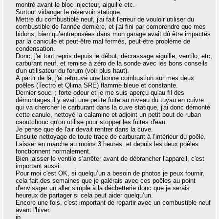
montré avant le bloc injecteur, aiguille etc.
Surtout vidanger le réservoir statique.
Mettre du combustible neuf, j'ai fait l'erreur de vouloir utiliser du
combustible de l'année dernière, et j'ai fini par comprendre que mes
bidons, bien qu’entreposées dans mon garage avait dû être impactés
par la canicule et peut-être mal fermés, peut-être problème de
condensation.
Donc, j'ai tout repris depuis le début, décrassage aiguille, ventilo, etc,
carburant neuf, et remise à zéro de la sonde avec les bons conseils
d'un utilisateur du forum (voir plus haut).
A partir de là, j'ai retrouvé une bonne combustion sur mes deux
poêles (Tectro et Qlima SRE) flamme bleue et constante.
Dernier souci ; forte odeur et je me suis aperçu qu'au fil des
démontages il y avait une petite fuite au niveau du tuyau en cuivre
qui va chercher le carburant dans la cuve statique, j'ai donc démonté
cette canule, nettoyé la calamine et adjoint un petit bout de ruban
caoutchouc qu'on utilise pour stopper les fuites d'eau.
Je pense que de l'air devait rentrer dans la cuve.
Ensuite nettoyage de toute trace de carburant à l’intérieur du poêle.
Laisser en marche au moins 3 heures, et depuis les deux poêles
fonctionnent normalement.
Bien laisser le ventilo s’arrêter avant de débrancher l'appareil, c'est
important aussi.
Pour moi c'est OK, si quelqu’un a besoin de photos je peux fournir,
cela fait des semaines que je galérais avec ces poêles au point
d'envisager un aller simple à la déchetterie donc que je serais
heureux de partager si cela peut aider quelqu’un.
Encore une fois, c'est important de repartir avec un combustible neuf
avant l'hiver.
jp