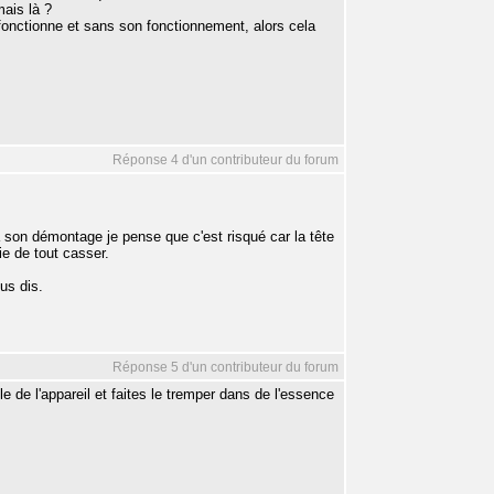
mais là ?
r fonctionne et sans son fonctionnement, alors cela
Réponse 4 d'un contributeur du forum
à son démontage je pense que c'est risqué car la tête
ie de tout casser.
ous dis.
Réponse 5 d'un contributeur du forum
e de l'appareil et faites le tremper dans de l'essence