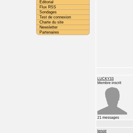
Editorial
Flux RSS
Sondages
Test de connexion
Charte du site
Newsletter
Partenaires
LUCKY33
Membre inscrit
21 messages
lenoir