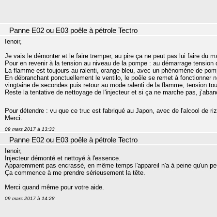
Panne E02 ou E03 poêle à pétrole Tectro
Ienoir,
Je vais le démonter et le faire tremper, au pire ça ne peut pas lui faire du ma
Pour en revenir à la tension au niveau de la pompe : au démarrage tension 
La flamme est toujours au ralenti, orange bleu, avec un phénomène de pom
En débranchant ponctuellement le ventilo, le poêle se remet à fonctionner
vingtaine de secondes puis retour au mode ralenti de la flamme, tension touj
Reste la tentative de nettoyage de l'injecteur et si ça ne marche pas, j’aba
Pour détendre : vu que ce truc est fabriqué au Japon, avec de l'alcool de ri
Merci.
09 mars 2017 à 13:33
Panne E02 ou E03 poêle à pétrole Tectro
Ienoir,
Injecteur démonté et nettoyé à l'essence.
Apparemment pas encrassé, en même temps l'appareil n'a à peine qu'un pe
Ça commence à me prendre sérieusement la tête.
Merci quand même pour votre aide.
09 mars 2017 à 14:28