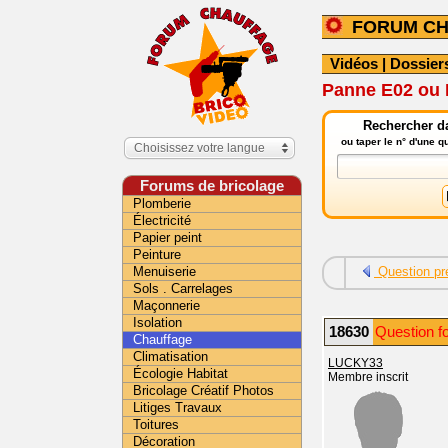
FORUM C
Vidéos
|
Dossier
Panne E02 ou E
Rechercher da
ou taper le n° d'une 
Choisissez votre langue
Forums de bricolage
Plomberie
Électricité
Papier peint
Peinture
Menuiserie
Question pr
Sols . Carrelages
Maçonnerie
Isolation
18630
Question f
Chauffage
Climatisation
LUCKY33
Écologie Habitat
Membre inscrit
Bricolage Créatif Photos
Litiges Travaux
Toitures
Décoration