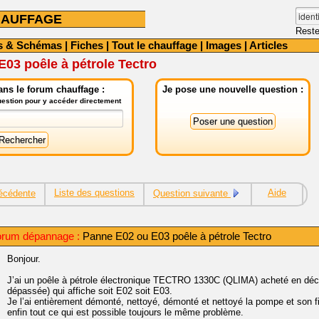
HAUFFAGE
Reste
s & Schémas
|
Fiches
|
Tout le chauffage
|
Images
|
Articles
03 poêle à pétrole Tectro
ns le forum chauffage :
Je pose une nouvelle question :
question pour y accéder directement
Liste des questions
Aide
écédente
Question suivante
orum dépannage :
Panne E02 ou E03 poêle à pétrole Tectro
Bonjour.
J’ai un poêle à pétrole électronique TECTRO 1330C (QLIMA) acheté en déce
dépassée) qui affiche soit E02 soit E03.
Je l’ai entièrement démonté, nettoyé, démonté et nettoyé la pompe et son filtre
enfin tout ce qui est possible toujours le même problème.