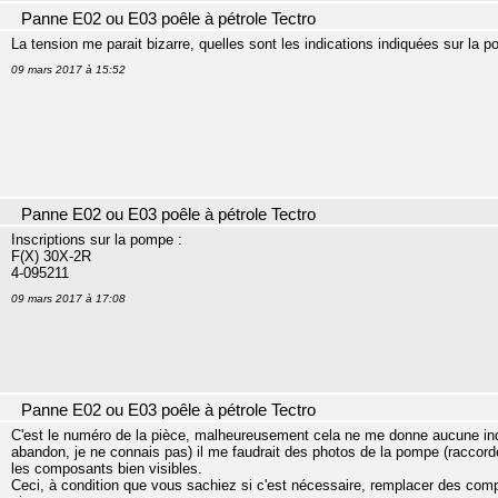
Panne E02 ou E03 poêle à pétrole Tectro
La tension me parait bizarre, quelles sont les indications indiquées sur la 
09 mars 2017 à 15:52
Panne E02 ou E03 poêle à pétrole Tectro
Inscriptions sur la pompe :
F(X) 30X-2R
4-095211
09 mars 2017 à 17:08
Panne E02 ou E03 poêle à pétrole Tectro
C'est le numéro de la pièce, malheureusement cela ne me donne aucune indica
abandon, je ne connais pas) il me faudrait des photos de la pompe (raccordem
les composants bien visibles.
Ceci, à condition que vous sachiez si c'est nécessaire, remplacer des comp