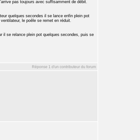
 n’arrive pas toujours avec suffisamment de débit.
ateur quelques secondes il se lance enfin plein pot
entilateur, le poêle se remet en réduit.
ur il se relance plein pot quelques secondes, puis se
Réponse 1 d'un contributeur du forum