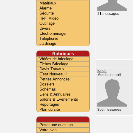
Matériaux
Alarme
Sécurité
21 messages
Hi-Fi Vidéo
Outillage
Divers
Électroménager
Téléphonie
Jardinage
Rubriques
Vidéos de bricolage
Fiches Bricolage
Devis Travaux
lenoir
C'est Nouveau !
Membre inscrit
Petites Annonces
Dossiers
Schémas
Liens & Annuaires
Salons & Evènements
Reportages
Plan du site
350 messages
Poser une question
Votre avis