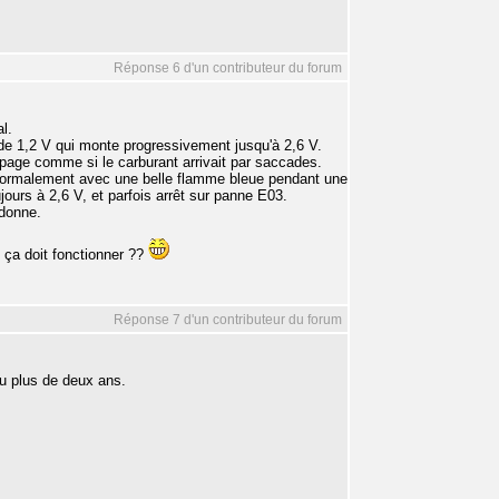
Réponse 6 d'un contributeur du forum
l.
de 1,2 V qui monte progressivement jusqu'à 2,6 V.
page comme si le carburant arrivait par saccades.
 normalement avec une belle flamme bleue pendant une
ours à 2,6 V, et parfois arrêt sur panne E03.
ndonne.
z ça doit fonctionner ??
Réponse 7 d'un contributeur du forum
u plus de deux ans.