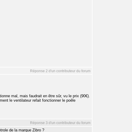
Réponse 2 d'un contributeur du forum
nne mal, mais faudrait en être sûr, vu le prix (90€).
ent le ventilateur refait fonctionner le poêle
Réponse 3 d'un contributeur du forum
trole de la marque Zibro ?