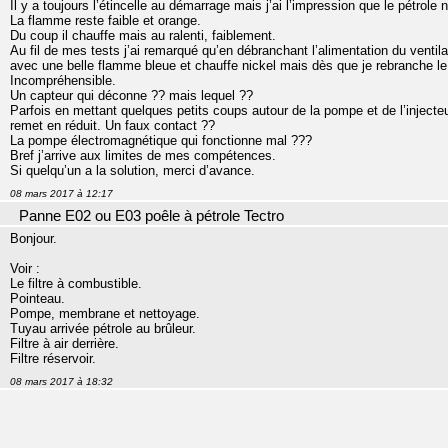
Il y a toujours l’étincelle au démarrage mais j’ai l’impression que le pétrole
La flamme reste faible et orange.
Du coup il chauffe mais au ralenti, faiblement.
Au fil de mes tests j’ai remarqué qu’en débranchant l’alimentation du ventil
avec une belle flamme bleue et chauffe nickel mais dès que je rebranche le v
Incompréhensible.
Un capteur qui déconne ?? mais lequel ??
Parfois en mettant quelques petits coups autour de la pompe et de l’injecte
remet en réduit. Un faux contact ??
La pompe électromagnétique qui fonctionne mal ???
Bref j’arrive aux limites de mes compétences.
Si quelqu’un a la solution, merci d’avance.
08 mars 2017 à 12:17
Panne E02 ou E03 poêle à pétrole Tectro
Bonjour.
Voir :
Le filtre à combustible.
Pointeau.
Pompe, membrane et nettoyage.
Tuyau arrivée pétrole au brûleur.
Filtre à air derrière.
Filtre réservoir.
08 mars 2017 à 18:32